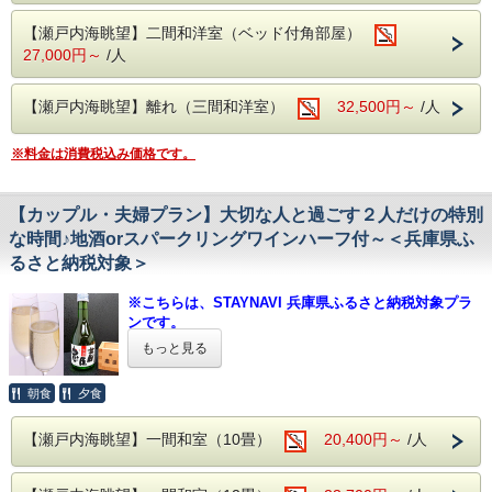
となります。
外温泉 男女入れ替え制
3. チェックイン当日にフロントにSTAYNAVIで発行クーポン
［内容一例］
【瀬戸内海眺望】二間和洋室（ベッド付角部屋）
【露天風呂】
（印刷もしくはスマホ画面）を提示することにより割引が適
前菜、椀物、造り、和牛の陶板焼、鯛の兜煮、茶碗蒸し、
27,000円～
/人
男性05：30〜10：00、女性15：00〜23：00
用となります。
御飯、留椀、香物、デザート
【室内大岩風呂】
女性05：30〜10：00、男性15：00〜23：00
■お子様ランチ
【瀬戸内海眺望】離れ（三間和洋室）
32,500円～
/人
【プラン内容】
［内容一例］
大浴場 内風呂
呑海楼で過ごす
チキンライス ワンプレート（海老フライ・唐揚げ・一口
心に残る特別な1日☆
【男湯・女湯】05：30〜23：00
コロッケ・ハンバーグ・ポテトフライ・生野菜サラダ） コ
※料金は消費税込み価格です。
ーンスープ 茶碗蒸し デザート
お誕生日やご結婚記念日・ご長寿のお祝いなど、
【海楼庭園】～呑海楼の癒しと絶景のスポット～
大切な方との特別な一日を演出。
◇◆◇お食事についてのご案内◆◇◆
朝には瀬戸内海から昇ってくる朝日を
【カップル・夫婦プラン】大切な人と過ごす２人だけの特別
※当日の仕入れ状況にあわせ、厳選してご提供いたします。
夜には松明やライトアップで幻想的な雰囲気を楽しめま
な時間♪地酒orスパークリングワインハーフ付～＜兵庫県ふ
心をこめたおもてなしで、素敵な記念日のお手伝いをいたし
※２階お食事処にてご用意いたします。
す。
ます。
※朝食は和定食となります。
利用時間 5：30 ～ 23：00
るさと納税対象＞
※お子様も含めましてアレルギーの有無・詳細を当館
（18：00〜20：00はご利用頂けません。）
■嬉しい特典付！
までご連絡下さいませ。
※こちらは、STAYNAVI 兵庫県ふるさと納税対象プラ
1.鯛の塩釜焼き
■心を癒す ～絶景とおもてなし～
◇当館は鯖を含む青魚を使用して出汁を引いている
ンです。
2.お造りを大皿盛にアップグレード
・オーシャンビューの客室や露天風呂から
ため、前日や当日ではご対応出来兼ねます。予めご連
※ふるさと納税をご利用されない方も、ご予約頂けま
※女性のお客様限定特典として、チェックイン時にお好きな
瀬戸内海に昇る絶景の朝日がご覧いただけます。
もっと見る
絡下さいませ。
色浴衣をお選び頂けます。
す。
※料理写真はイメージです。
■播州赤穂駅より送迎バスあり ※事前予約制
朝食
夕食
木槌を使って皆様で割ってご賞味いただく「鯛の塩釜焼き」
【兵庫県ふるさと納税をご利用希望の方へ 】
迎え時刻 14：40、15：40
は
送り時刻 09：10、10：10
-------------------------------------------------------------
・当館では全てのプラン（事前カード決済のみのプラ
お祝いの席にピッタリ！
備考欄に記入または前日までに
■温泉 ～名湯100選に選ばれた「よみがえりの湯」～
【瀬戸内海眺望】一間和室（10畳）
ンは不可）で納税額の30％が割引となる兵庫県ふるさ
20,400円～
/人
お電話でご予約をお願いいたします。
疲労回復や美肌効果のある赤穂温泉を
と納税がご利用いただけます。
■大切な記念日・お祝いごとをお手伝い♪
瀬戸内海を一望できる絶景の露天風呂でお愉しみ頂けます。
・プラン予約だけでは、兵庫県ふるさと納税返礼クー
・サプライズケーキを別料金にて承ります。（別料金）