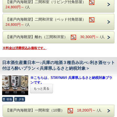
手続き＆決済（クレジットカード決済）後、電子クーポンが
【瀬戸内海眺望】二間和室（リビング付角部屋）
チキンライス ワンプレート（海老フライ・唐揚げ・一口コロッケ・ハンバー
瀬戸内海を一望できる絶景の露天風呂でお愉しみ頂けます。
発行
グ・ポテトフライ・生野菜サラダ） コーンスープ 茶碗蒸し デザート
24,800円～
/人
▼STAYNAVIふるさと納税 呑海楼のページは
こちら
外温泉 男女入れ替え制
◇◆◇お食事についてのご案内◆◇◆
【露天風呂】
3. チェックイン当日にフロントにSTAYNAVIで発行クーポン
※当日の仕入れ状況にあわせ、厳選してご提供いたします。
【瀬戸内海眺望】二間和洋室（ベッド付角部屋）
男性05：30〜10：00、女性15：00〜23：00
（印刷もしくはスマホ画面）を提示することにより割引が適
※２階お食事処にてご用意いたします。
24,800円～
/人
【室内大岩風呂】
用となります。
※朝食は和定食となります。
女性05：30〜10：00、男性15：00〜23：00
※お子様も含めましてアレルギーの有無・詳細を当館までご連絡下さいま
せ。
【瀬戸内海眺望】離れ（三間和洋室）
30,300円～
/人
大浴場 内風呂
【プラン内容】
◇当館は鯖を含む青魚を使用して出汁を引いているため、前日や当日で
【男湯・女湯】05：30〜23：00
小学生のお子様の宿泊料金が大人の宿泊費の半額に！
はご対応出来兼ねます。予めご連絡下さいませ。
【海楼庭園】～呑海楼の癒しと絶景のスポット～
ご家族での観光旅行におすすめ☆
※料金は消費税込み価格です。
※料理写真はイメージです。
朝には瀬戸内海から昇ってくる朝日を
■人気オプション「鯛の塩釜焼き」のご案内 【前日までのご予約制】
夜には松明やライトアップで幻想的な雰囲気を楽しめま
夏休みや冬休みのご旅行
新鮮な真鯛を赤穂の塩で包み焼き上げた
す。
ゴールデンウイークなどの連休のご旅行に！
日本酒生産量日本一♪兵庫の地酒３種呑み比べ♪利き酒セット
塩の名産地・赤穂の名物料理です。
利用時間 5：30 ～ 23：00
ご家族でお得に楽しみたい方におすすめの
小：4,400円（税込）
付ほろ酔いプラン＜兵庫県ふるさと納税対象＞
（18：00～20：00はご利用頂けません。）
小学生半額プランです。
中：6,600円（税込）
大：8,800円（税込）
■心を癒す ～絶景とおもてなし～
■特典
※こちらは、STAYNAVI 兵庫県ふるさと納税対象プラ
※予約時の「備考欄」または予約後にお電話にて
・オーシャンビューの客室や露天風呂から
小学生のお子様の宿泊料金
ンです。
事前にご連絡をお願いいたします。
瀬戸内海に昇る絶景の朝日がご覧いただけます。
通常大人料金の「70％」⇒大人料金の半額に！
※ふるさと納税をご利用されない方も、ご予約頂けま
フロント：0791-42-6601
もっと見る
す。
■播州赤穂駅より送迎バスあり ※事前予約制
■夕食
：
人気の季節の彩り会席となります。
迎え時刻 14：40、15：40
-------------------------------------------------------------
料理内容はスタンダードプランに記載をしております。
朝食
夕食
【兵庫県ふるさと納税をご利用希望の方へ 】
送り時刻 09：10、10：10
■温泉 ～名湯100選に選ばれた「よみがえりの湯」～
・当館では全てのプラン（事前カード決済のみのプラ
備考欄に記入または前日までに
疲労回復や美肌効果のある赤穂温泉を
■小学生のお子様のお料理はお子様用にご準備した特別会席
【瀬戸内海眺望】一間和室（10畳）
お電話でご予約をお願いいたします。
ンは不可）で納税額の30％が割引となる兵庫県ふるさ
18,200円～
/人
瀬戸内海を一望できる絶景の露天風呂でお愉しみ頂けます。
となります。
と納税がご利用いただけます。
［内容一例］