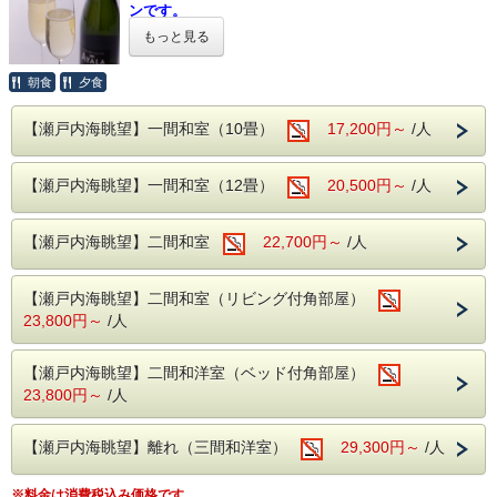
■人気オプション「鯛の塩釜焼き」のご案内
ンです。
利き酒セット付のプランをご用意いたしました！
【前日までのご予約制】
※ふるさと納税をご利用されない方も、ご予約頂けま
もっと見る
赤穂の山海の幸とともに
す。
新鮮な真鯛を赤穂の塩で包み焼き上げた
こだわりの地酒をご堪能ください♪
塩の名産地・赤穂の名物料理です。
朝食
夕食
【兵庫県ふるさと納税をご利用希望の方へ 】
≪兵庫のおすすめ日本酒 利き酒セット≫
・当館では全てのプラン（事前カード決済のみのプラ
小：4,400円（税込）
【瀬戸内海眺望】一間和室（10畳）
ンは不可）で納税額の30％が割引となる兵庫県ふるさ
17,200円～
/人
中：6,600円（税込）
●龍力酒造「神力 特別純米」
と納税がご利用いただけます。
兵庫県たつの市御津町中島産『神力』100%使用の特別純米
大：8,800円（税込）
・プラン予約だけでは、兵庫県ふるさと納税返礼クー
酒
【瀬戸内海眺望】一間和室（12畳）
20,500円～
/人
ポンは適用されませんので下記の通り手続き下さい。
※予約時の「備考欄」または予約後にお電話
華やかな米の香りとコクのある旨み、スッキリとした後味に
適度な酸が心地よい余韻を感じさせます。
にて
1. 当館公式ホームページからご予約（このページです）
【瀬戸内海眺望】二間和室
22,700円～
/人
事前にご連絡をお願いいたします。
※お支払方法は必ず【現地決済】をお選びください。
●奥藤酒造「忠臣蔵 純米吟醸」
山田錦を55％に精米し丁寧に仕込んだ純米吟醸
フロント：0791-42-6601
2. STAYNAVIふるさと納税 呑海楼のページに移動し、寄附
なめらかで柔らかくまったりとした口当たりが特徴
-------------------------------------------------------------
手続き＆決済（クレジットカード決済）後、電子クーポンが
【瀬戸内海眺望】二間和室（リビング付角部屋）
独特の酸がバランスよく日本酒本来の豊かな味わいを楽しめ
■温泉 ～名湯100選に選ばれた「よみがえりの湯」～
発行
ます。
23,800円～
/人
疲労回復や美肌効果のある赤穂温泉を
▼STAYNAVIふるさと納税 呑海楼のページは
こちら
瀬戸内海を一望できる絶景の露天風呂でお愉しみ頂けます。
●山陽盃酒造「播州一献 純米超辛口無濾過」
3. チェックイン当日にフロントにSTAYNAVIで発行クーポン
味わいとキレを両立させた超辛口！
【瀬戸内海眺望】二間和洋室（ベッド付角部屋）
外温泉 男女入れ替え制
（印刷もしくはスマホ画面）を提示することにより割引が適
濃醇な旨味と米の自然な甘味の絶妙なバランスがクセにな
23,800円～
/人
【露天風呂】
用となります。
る。
男性05：30〜10：00、女性15：00〜23：00
辛口ファンにはたまらない逸品です。
■夕食
：
人気の季節の彩り会席となります。
【室内大岩風呂】
【瀬戸内海眺望】離れ（三間和洋室）
29,300円～
/人
【プラン内容】
料理内容はスタンダードプランに記載をしております。
女性05：30〜10：00、男性15：00〜23：00
女子力アップ応援♪
3大特典付★贅沢レディースプラン
■小学生のお子様のお料理はお子様用にご準備した特別会席
※料金は消費税込み価格です。