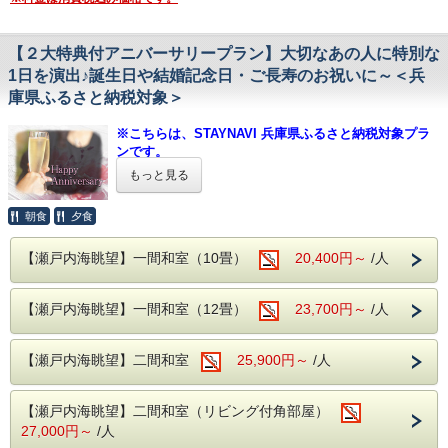
大浴場 内風呂
となります。
【男湯・女湯】05：30〜23：00
頑張っている自分にご褒美！
［内容一例］
【海楼庭園】～呑海楼の癒しと絶景のスポット～
友人を誘って癒し旅へ出掛けませんか？
前菜、椀物、造り、和牛の陶板焼、鯛の兜煮、茶碗蒸し、
【２大特典付アニバーサリープラン】大切なあの人に特別な
朝には瀬戸内海から昇ってくる朝日を
御飯、留椀、香物、デザート
夜には松明やライトアップで幻想的な雰囲気を楽しめま
1日を演出♪誕生日や結婚記念日・ご長寿のお祝いに～＜兵
≪嬉しい3大特典をご用意≫
す。
チェックイン時にお好きな色浴衣をお選びいただけます。
■お子様ランチ
庫県ふるさと納税対象＞
利用時間 5：30 ～ 23：00
着付けもお手伝いいたしますので、涼やかなはんなり美人に
［内容一例］
（18：00～20：00はご利用頂けません。）
早変わり！
チキンライス ワンプレート（海老フライ・唐揚げ・一口
※こちらは、STAYNAVI 兵庫県ふるさと納税対象プラ
コロッケ・ハンバーグ・ポテトフライ・生野菜サラダ） コ
■心を癒す ～絶景とおもてなし～
ンです。
料理長渾身のお料理のラストには
ーンスープ 茶碗蒸し デザート
・オーシャンビューの客室や露天風呂から
※ふるさと納税をご利用されない方も、ご予約頂けま
デザートとコーヒーをサービス♪
もっと見る
瀬戸内海に昇る絶景の朝日がご覧いただけます。
す。
◇◆◇お食事についてのご案内◆◇◆
さらに！スパークリングワイン ハーフボトル1本プレゼン
※当日の仕入れ状況にあわせ、厳選してご提供いたします。
■播州赤穂駅より送迎バスあり ※事前予約制
朝食
夕食
ト★
※２階お食事処にてご用意いたします。
【兵庫県ふるさと納税をご利用希望の方へ 】
迎え時刻 14：40、15：40
※朝食は和定食となります。
・当館では全てのプラン（事前カード決済のみのプラ
送り時刻 09：10、10：10
瀬戸内海の絶景や季節のお料理も満喫し
※お子様も含めましてアレルギーの有無・詳細を当館
【瀬戸内海眺望】一間和室（10畳）
ンは不可）で納税額の30％が割引となる兵庫県ふるさ
20,400円～
/人
備考欄に記入または前日までに
心と身体を癒す贅沢なひとときをお過ごしください。
までご連絡下さいませ。
と納税がご利用いただけます。
お電話でご予約をお願いいたします。
◇当館は鯖を含む青魚を使用して出汁を引いている
・プラン予約だけでは、兵庫県ふるさと納税返礼クー
■3大特典■
ため、前日や当日ではご対応出来兼ねます。予めご連
【瀬戸内海眺望】一間和室（12畳）
23,700円～
/人
ポンは適用されませんので下記の通り手続き下さい。
１．色浴衣 チェックイン時にお好きな浴衣をお選びいただ
絡下さいませ。
けます。
※料理写真はイメージです。
1. 当館公式ホームページからご予約（このページです）
２．夕食後にデザート＆コーヒーサービス♪
【瀬戸内海眺望】二間和室
25,900円～
/人
※お支払方法は必ず【現地決済】をお選びください。
３．スパークリングワイン ハーフボトル1本プレゼント！
※特典は大人の女性のみとさせて頂きます。
-------------------------------------------------------------
2. STAYNAVIふるさと納税 呑海楼のページに移動し、寄附
■夕食
人気の季節の彩り会席となります。
■温泉 ～名湯100選に選ばれた「よみがえりの湯」～
手続き＆決済（クレジットカード決済）後、電子クーポンが
【瀬戸内海眺望】二間和室（リビング付角部屋）
料理内容はスタンダードプランに記載をしております。
疲労回復や美肌効果のある赤穂温泉を
発行
27,000円～
/人
瀬戸内海を一望できる絶景の露天風呂でお愉しみ頂けます。
▼STAYNAVIふるさと納税 呑海楼のページは
こちら
■小学生のお子様のお料理はお子様用にご準備した特別会席