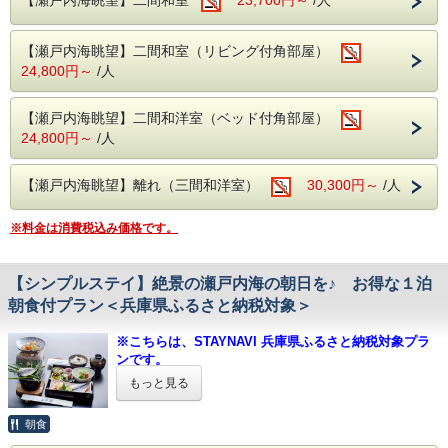
※お支払方法は必ず【現地決済】をお選びください。
嬉しい４大特典付のベビープランをご用意いたしました。
大浴場 内風呂
疲労回復や美肌効果のある赤穂温泉を
【男湯・女湯】05：30〜23：00
2. STAYNAVIふるさと納税 呑海楼のページに移動し、寄附
家事に子育てに奮闘している日常からちょっと抜け出して
瀬戸内海を一望できる絶景の露天風呂でお愉
貸切風呂 ※お電話にて事前にご連絡ください。
手続き＆決済（クレジットカード決済）後、電子クーポンが
【瀬戸内海眺望】二間和室（リビング付角部屋）
美味しいお料理と赤穂温泉の「よみがえりの湯」でリフレッ
45分/3,300円(税込) 15：00～23：00
しみ頂けます。
発行
シュしませんか。
24,800円～
/人
▼STAYNAVIふるさと納税 呑海楼のページは
こちら
【海楼庭園】～呑海楼の癒しと絶景のスポット～
赤ちゃんとの楽しい思い出ができるよう
朝には瀬戸内海から昇ってくる朝日を
3. チェックイン当日にフロントにSTAYNAVIで発行クーポン
スタッフ一同、心からのあたたかいおもてなしでお手伝いい
外温泉 男女入れ替え制
【瀬戸内海眺望】二間和洋室（ベッド付角部屋）
夜には松明やライトアップで幻想的な雰囲気を楽しめま
（印刷もしくはスマホ画面）を提示することにより割引が適
たします。
24,800円～
/人
【露天風呂】
す。
用となります。
利用時間 5：30 ～ 23：00
【ママも安心♪４大特典】
男性05：00〜10：00、女性15：00〜23：00
（18：00～20：00はご利用頂けません。）
１．おむつ5枚
【瀬戸内海眺望】離れ（三間和洋室）
30,300円～
/人
【室内大岩風呂】
【プラン内容】
２．レンタルおむつ用バケツ
■心を癒す ～絶景とおもてなし～
スタンダード料金そのままで
女性05：00〜10：00、男性15：00〜23：00
３．レンタル全身用ベビーソープ
・オーシャンビューの客室や露天風呂から
人数分のお土産が付いたお得なプラン♪
※料金は消費税込み価格です。
４．ベビーチェア／バウンサー／クーハン／バンボ いずれ
瀬戸内海に昇る絶景の朝陽がご覧いただけます。
かご用意(予約制)
もち米を焼いて粉にしたらくがんのような外皮でこしあんを
大浴場 内風呂
包んだ
※特典１については（テープタイプⅯ・Ⅼ パンツタイプ
【シンプルステイ】絶景の瀬戸内海の朝日を♪ お得な１泊
【男湯・女湯】05：00〜23：00
■播州赤穂駅より送迎バスあり ※事前予約制
江戸時代から愛され続ける赤穂の特産品「塩味饅頭」
Ⅿ・Ⅼ）をお選びいただき、
迎え時刻 14：40、15：40
朝食付プラン＜兵庫県ふるさと納税対象＞
特典４についてはご希望の特典をお選びいただいて、
送り時刻 09：10、10：10
「きな粉・抹茶・白」の三種類の味があり、
予約時の「備考欄」または予約後にお電話にて
【海楼庭園】～呑海楼の癒しと絶景のスポッ
備考欄に記入または前日までに
塩気によって引き立つ上品な甘さと、軽やかで上質な口溶け
事前にご連絡をお願いいたします。
※こちらは、STAYNAVI 兵庫県ふるさと納税対象プラ
お電話でご予約をお願いいたします。
ト～
が人気！
フロント：0791-42-6601
ンです。
とてもやわらかく口に入れると驚くほどサラリと溶けていき
■夕食
：
人気の季節の彩り会席となります。
朝には瀬戸内海から昇ってくる朝日を
※ふるさと納税をご利用されない方も、ご予約頂けま
もっと見る
ます♪
料理内容はスタンダードプランに記載をしております。
す。
夜には松明やライトアップで幻想的な雰囲
お土産に喜ばれること間違いなしの逸品です！
■小学生のお子様のお料理はお子様用にご準備した特別会席
朝食
気を楽しめます。
【兵庫県ふるさと納税をご利用希望の方へ 】
◇「三島屋」の塩味饅頭 おいしさの秘密 ◇
となります。
・当館では全てのプラン（事前カード決済のみのプラ