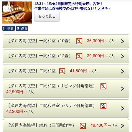
※当日の仕入れ状況にあわせ、厳選してご提供いたします。
外温泉 男女入れ替え制
そんなお客様にぴったりな朝食のみのプランを
12/31～1/3★4日間限定の特別会席に舌鼓！
※２階お食事処にてご用意いたします。
【露天風呂】
ご用意いたしました。
年末年始は呑海楼でのんびり贅沢なひとときを♪
※朝食は和定食となります。
チェックインは21時までですので、
男性05：30〜10：00、女性15：00〜23：00
※お子様も含めましてアレルギーの有無・詳細を当館
もっと見る
時間を気にせずゆっくりと観光をお楽しみいただけます。
【室内大岩風呂】
旬食材を贅沢に使用した料理長こだわりの特別会席に
までご連絡下さいませ。
自慢の客室は全室オーシャンビュー！
疲労回復や美肌効果があり「よみがえりの湯」とよばれる
女性05：30〜10：00、男性15：00〜23：00
◇当館は鯖を含む青魚を使用して出汁を引いている
朝、目覚めると目の前に瀬戸内海の雄大な景色が広がりま
赤穂温泉と瀬戸内海の絶景が満喫できる自慢の露天風呂
朝食
夕食
ため、前日や当日ではご対応出来兼ねます。予めご連
す。
大浴場 内風呂
絡下さいませ。
さらに名湯100選の温泉で心も身体もリフレッシュしていた
瀬戸内海眺望のくつろぎのお部屋で
【男湯・女湯】05：30〜23：00
【瀬戸内海眺望】一間和室（10畳）
だけます。
36,300円～
/人
※料理写真はイメージです。
新しい年のはじまりをゆったりと過ごしてみませんか？
貸切風呂 ※お電話にて事前にご連絡ください。
◇◆◇お食事についてのご案内◆◇◆
当館から徒歩5分、景勝地として知られる赤穂御崎で
■温泉 ～名湯100選に選ばれた「よみがえりの湯」～
45分/3,300円(税込) 15：00～23：00
※朝食のみ付いたプランになります。（夕食は付いておりま
【瀬戸内海眺望】一間和室（12畳）
39,600円～
/人
海に向かって鎮座する伊和都比売神社(いわつひめじんじゃ)
疲労回復や美肌効果のある赤穂温泉を
せん。）
での
瀬戸内海を一望できる絶景の露天風呂でお愉しみ頂けます。
【海楼庭園】～呑海楼の癒しと絶景のスポット～
※「SAKURAGUMI」へは、
お客様からのご予約制
となって
初詣もおすすめです！
朝には瀬戸内海から昇ってくる朝日を
おります。当館より徒歩5分位。
【瀬戸内海眺望】二間和室
41,800円～
/人
外温泉 男女入れ替え制
夜には松明やライトアップで幻想的な雰囲気を楽しめま
詳細は、https://www.vera-pizza-sakuragumi.co.jp/をご
■料理長こだわりの特別会席■
す。
【露天風呂】
確認ください。
赤穂の新鮮な魚介類や山の幸、
利用時間 5：30 ～ 23：00
男性05：30〜10：00、女性15：00〜23：00
※
コンビニや他のレストランが徒歩圏内にはございません。
京野菜や播州野菜など料理長厳選の旬食材を贅沢につかい
【瀬戸内海眺望】二間和室（リビング付角部屋）
（18：00～20：00はご利用頂けません。）
【室内大岩風呂】
※朝食は和定食となります。２階お食事処にてご用意いたし
その味を最大限に生かしたお料理を
42,900円～
/人
ます。
女性05：30〜10：00、男性15：00〜23：00
一品一品丁寧に仕上げた期間限定の特別会席をご用意いたし
■心を癒す ～絶景とおもてなし～
※お子様も含めましてアレルギーの有無・詳細を当館までご
ます。
・オーシャンビューの客室や露天風呂から
連絡下さいませ。
大浴場 内風呂
◇◆◇お食事についてのご案内◆◇◆
【瀬戸内海眺望】二間和洋室（ベッド付角部屋）
瀬戸内海に昇る絶景の朝日がご覧いただけます。
◇当館は鯖を含む青魚を使用して出汁を引いているため、
※お子様が大人と同じお料理をご希望の場合は、当館までご
【男湯・女湯】05：30〜23：00
42,900円～
/人
前日や当日ではご対応出来兼ねます。予めご連絡下さいま
連絡下さいませ。
■播州赤穂駅より送迎バスあり ※事前予約制
せ。
※当日の仕入れ状況にあわせ、厳選してご提供いたします。
【海楼庭園】～呑海楼の癒しと絶景のスポット～
迎え時刻 14：40、15：40
※料理写真はイメージです。
※２階お食事処にてご用意いたします。
朝には瀬戸内海から昇ってくる朝日を
送り時刻 09：10、10：10
【瀬戸内海眺望】離れ（三間和洋室）
48,400円～
/人
※朝食は和定食となります。
夜には松明やライトアップで幻想的な雰囲気を楽しめま
備考欄に記入または前日までに
※お子様も含めましてアレルギーや苦手な食材がございまし