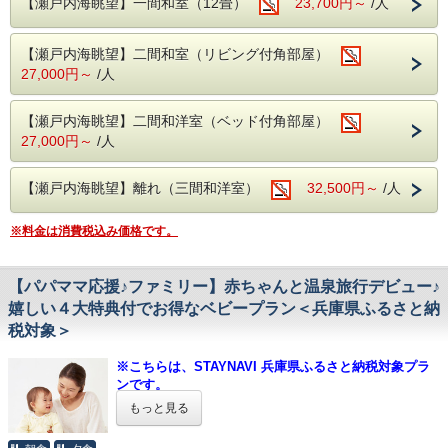
【瀬戸内海眺望】一間和室（12畳）
23,700円～
/人
ポンは適用されませんので下記の通り手続き下さい。
・長寿お祝いの際は、「ちゃんちゃんこ」をご用意！
外温泉 男女入れ替え制
【露天風呂】
1. 当館公式ホームページからご予約（このページです）
※ケーキは赤穂市内人気のケーキ屋さんにてご準備致しま
男性05：30〜10：00、女性15：00〜23：00
【瀬戸内海眺望】二間和室（リビング付角部屋）
※お支払方法は必ず【現地決済】をお選びください。
す。(有料)
【室内大岩風呂】
27,000円～
/人
※ケーキをご希望のお客様は、本プランご予約後、
女性05：30〜10：00、男性15：00〜23：00
2. STAYNAVIふるさと納税 呑海楼のページに移動し、寄附
宿泊日の3日までにお電話にてご連絡ください。
手続き＆決済（クレジットカード決済）後、電子クーポンが
大浴場 内風呂
発行
【瀬戸内海眺望】二間和洋室（ベッド付角部屋）
■小学生のお子様のお料理はお子様用にご準
▼STAYNAVIふるさと納税 呑海楼のページは
こちら
【男湯・女湯】05：30〜23：00
27,000円～
/人
備した特別会席となります。
【海楼庭園】～呑海楼の癒しと絶景のスポット～
3. チェックイン当日にフロントにSTAYNAVIで発行クーポン
朝には瀬戸内海から昇ってくる朝日を
［内容一例］
（印刷もしくはスマホ画面）を提示することにより割引が適
【瀬戸内海眺望】離れ（三間和洋室）
夜には松明やライトアップで幻想的な雰囲気を楽しめま
32,500円～
/人
前菜、椀物、造り、和牛の陶板焼、鯛の兜
用となります。
す。
利用時間 5：30 ～ 23：00
煮、茶碗蒸し、御飯、留椀、香物、デザート
※料金は消費税込み価格です。
（18：00～20：00はご利用頂けません。）
【プラン内容】
二人の記念日や観光旅行に
■心を癒す ～絶景とおもてなし～
■お子様ランチ
ご夫婦・カップルにおすすめプラン♪
・オーシャンビューの客室や露天風呂から
【パパママ応援♪ファミリー】赤ちゃんと温泉旅行デビュー♪
［内容一例］
瀬戸内海に昇る絶景の朝日がご覧いただけます。
嬉しい４大特典付でお得なベビープラン＜兵庫県ふるさと納
１番身近に居る方と心安らぐ空間で
チキンライス ワンプレート（海老フラ
美味しい食事とお酒・瀬戸内海の景色の
税対象＞
■播州赤穂駅より送迎バスあり ※事前予約制
イ・唐揚げ・一口コロッケ・ハンバーグ・ポ
Mariageをお愉しみ下さい。
迎え時刻 14：40、15：40
送り時刻 09：10、10：10
テトフライ・生野菜サラダ） コーンスープ
※こちらは、STAYNAVI 兵庫県ふるさと納税対象プラ
■特典
備考欄に記入または前日までに
ンです。
茶碗蒸し デザート
１.お食事会場にて
お電話でご予約をお願いいたします。
※ふるさと納税をご利用されない方も、ご予約頂けま
赤穂の地酒・奥藤酒造「忠臣蔵」orスパークリングワインハ
もっと見る
す。
ーフボトルをプレゼント
◇◆◇お食事についてのご案内◆◇◆