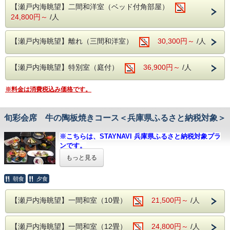
香の物：二種類
（印刷もしくはスマホ画面）を提示することにより割引が適
【瀬戸内海眺望】二間和洋室（ベッド付角部屋）
留 椀：赤出汁
用となります。
24,800円～
/人
水 物：季節のデザート
【プラン内容】
仕入れの都合により内容が変わることもござ
【瀬戸内海眺望】離れ（三間和洋室）
30,300円～
/人
呑海楼自慢の会席を堪能！
います。
１泊２食スタンダードプラン
※掲載している写真はイメージです。
【瀬戸内海眺望】特別室（庭付）
36,900円～
/人
季節の素材を最大限に生かしたお料理を
料理人が一品一品丁寧に作り上げました！
出汁の取り方、ひき方にもこだわった
※料金は消費税込み価格です。
ほっこり優しいお味の伝統的な会席料理です。
■小学生のお子様
春の彩り会席 お品書き
「お子様用特別会席」
旬彩会席 牛の陶板焼きコース＜兵庫県ふるさと納税対象＞
（一例）前菜、椀物、造里、お鍋、鯛の兜
乾 杯：季節の食前酒
※こちらは、STAYNAVI 兵庫県ふるさと納税対象プラ
煮、茶碗蒸し、御飯、留椀、香物、甘味
先付け：白魚茶碗蒸し 梅肉餡
ンです。
ホタルイカ沖漬け 春キャベツ
※ふるさと納税をご利用されない方も、ご予約頂けま
もろこし豆腐 クコの実 山葵 美味出汁
もっと見る
■お子様ランチの内容
穴子寿司 スモークサーモン菜の花巻き
す。
伊達板 松葉タコ 合鴨ロース 一寸豆 丸十
チキンライス ワンプレート（海老フライ・唐
朝食
夕食
椀替り：サワラのしゃぶしゃぶ
【兵庫県ふるさと納税をご利用希望の方へ 】
揚げ・一口コロッケ・ハンバーグ・ポテトフ
造 里：季節の三種盛
・当館では全てのプラン（事前カード決済のみのプラ
焼 物：鳥の味噌漬け朴葉焼き
ライ・野菜サラダ） コーンスープ 茶碗蒸し
【瀬戸内海眺望】一間和室（10畳）
ンは不可）で納税額の30％が割引となる兵庫県ふるさ
21,500円～
/人
蓋 物：鮑の踊り蒸し
と納税がご利用いただけます。
デザート
御 飯：季節の釜飯
・プラン予約だけでは、兵庫県ふるさと納税返礼クー
香の物：二種類
【瀬戸内海眺望】一間和室（12畳）
24,800円～
/人
ポンは適用されませんので下記の通り手続き下さい。
留 椀：赤出汁