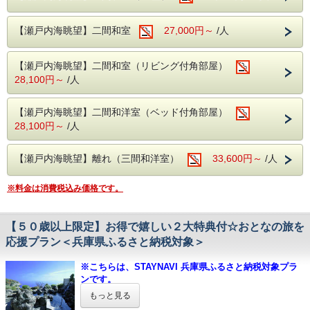
◇◆◇お食事についてのご案内◆◇◆
水 物：季節のデザート
1. 当館公式ホームページからご予約（このページです）
※お子様が大人と同じお料理をご希望の場合は、当館
【瀬戸内海眺望】二間和室
27,000円～
/人
※お支払方法は必ず【現地決済】をお選びください。
仕入れの都合により内容が変わることもございます。
までご連絡下さいませ。
※掲載している写真はイメージです。
2. STAYNAVIふるさと納税 呑海楼のページに移動し、寄附
※当日の仕入れ状況にあわせ、厳選してご提供いたし
手続き＆決済（クレジットカード決済）後、電子クーポンが
【瀬戸内海眺望】二間和室（リビング付角部屋）
■小学生のお子様のお料理はお子様用にご準備した特別会席
発行
ます。
28,100円～
/人
となります。
▼STAYNAVIふるさと納税 呑海楼のページは
こちら
［内容一例］
※２階お食事処にてご用意いたします。
前菜、椀物、造り、和牛の陶板焼、鯛の兜煮、茶碗蒸し、
3. チェックイン当日にフロントにSTAYNAVIで発行クーポン
※朝食は和定食となります。
【瀬戸内海眺望】二間和洋室（ベッド付角部屋）
御飯、留椀、香物、デザート
（印刷もしくはスマホ画面）を提示することにより割引が適
28,100円～
/人
※お子様も含めましてアレルギーの有無・詳細を当館
用となります。
■お子様ランチ
までご連絡下さいませ。
［内容一例］
チキンライス ワンプレート（海老フライ・唐揚げ・一口
【瀬戸内海眺望】離れ（三間和洋室）
33,600円～
/人
◇当館は鯖を含む青魚を使用して出汁を引いている
旬彩会席 牛の陶板焼きコース
コロッケ・ハンバーグ・ポテトフライ・生野菜サラダ） コ
ため、前日や当日ではご対応出来兼ねます。予めご連
ーンスープ 茶碗蒸し デザート
乾 杯：季節の食前酒
※料金は消費税込み価格です。
絡下さいませ。
先付け：牡蠣の茶碗蒸し みぞれ餡
紅ずわいお浸し ほうれん草 柚子
※料理写真はイメージです。
◇◆◇お食事についてのご案内◆◇◆
せりと柿の白和え クコの実
【５０歳以上限定】お得で嬉しい２大特典付☆おとなの旅を
サーモン柿の葉寿司 玉子真丈 合鴨ロース
※当日の仕入れ状況にあわせ、厳選してご提供いたします。
応援プラン＜兵庫県ふるさと納税対象＞
■温泉 ～名湯100選に選ばれた「よみがえり
松葉蛸 あわふ田楽
※２階お食事処にてご用意いたします。
椀替り：牛鍋
※朝食は和定食となります。
の湯」～
造 里：季節の三種盛
※こちらは、STAYNAVI 兵庫県ふるさと納税対象プラ
※お子様も含めましてアレルギーの有無・詳細を当館
焼 物：鰆の味噌焼き
ンです。
までご連絡下さいませ。
強 肴：和牛の陶板焼
疲労回復や美肌効果のある赤穂温泉を
※ふるさと納税をご利用されない方も、ご予約頂けま
◇当館は鯖を含む青魚を使用して出汁を引いている
もっと見る
御 飯：季節の釜飯
す。
ため、前日や当日ではご対応出来兼ねます。予めご連
瀬戸内海を一望できる絶景の露天風呂でお愉
香の物：二種盛