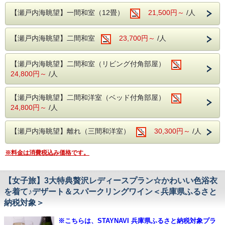
「お一人様で当館にご宿泊されるお客様かつ現地でのお支払
外温泉 男女入れ替え制
前菜、椀物、造り、和牛の陶板焼、鯛の兜煮、茶碗蒸し、
・プラン予約だけでは、兵庫県ふるさと納税返礼クー
いをご希望の場合」はチェックイン時に【宿泊費+入湯税】
【露天風呂】
【瀬戸内海眺望】一間和室（12畳）
御飯、留椀、香物、デザート
21,500円～
/人
ポンは適用されませんので下記の通り手続き下さい。
のお支払いをお願いしております。
男性05：30〜10：00、女性15：00〜23：00
■お子様ランチ
【室内大岩風呂】
1. 当館公式ホームページからご予約（このページです）
［内容一例］
【瀬戸内海眺望】二間和室
23,700円～
/人
女性05：30〜10：00、男性15：00〜23：00
※お支払方法は必ず【現地決済】をお選びください。
チキンライス ワンプレート（海老フライ・唐揚げ・一口
コロッケ・ハンバーグ・ポテトフライ・生野菜サラダ） コ
2. STAYNAVIふるさと納税 呑海楼のページに移動し、寄附
大浴場 内風呂
ーンスープ 茶碗蒸し デザート
手続き＆決済（クレジットカード決済）後、電子クーポンが
【瀬戸内海眺望】二間和室（リビング付角部屋）
【男湯・女湯】05：30〜23：00
発行
24,800円～
/人
【海楼庭園】～呑海楼の癒しと絶景のスポット～
▼STAYNAVIふるさと納税 呑海楼のページは
こちら
◇◆◇お食事についてのご案内◆◇◆
朝には瀬戸内海から昇ってくる朝日を
夜には松明やライトアップで幻想的な雰囲気を楽しめます。
※当日の仕入れ状況にあわせ、厳選してご提
3. チェックイン当日にフロントにSTAYNAVIで発行クーポン
【瀬戸内海眺望】二間和洋室（ベッド付角部屋）
利用時間 5：30 ～ 23：00
（印刷もしくはスマホ画面）を提示することにより割引が適
供いたします。
（18：00～20：00はご利用頂けません。）
24,800円～
/人
用となります。
※２階お食事処にてご用意いたします。
■心を癒す ～絶景とおもてなし～
※朝食は和定食となります。
・オーシャンビューの客室や露天風呂から
【瀬戸内海眺望】離れ（三間和洋室）
30,300円～
/人
【プラン内容】
瀬戸内海に昇る絶景の朝日がご覧いただけます。
※お子様も含めましてアレルギーの有無・詳細を当館
こだわりの地酒と自慢の会席料理を堪能
お得な利き酒セット付ほろ酔いプラン★
※料金は消費税込み価格です。
■播州赤穂駅より送迎バスあり ※事前予約制
までご連絡下さいませ。
迎え時刻 14：40、15：40
◇当館は鯖を含む青魚を使用して出汁を引いている
兵庫県には有名な酒蔵が数多くあり日本酒の生産量は日本
送り時刻 09：10、10：10
一！
備考欄に記入または前日までに
ため、前日や当日ではご対応出来兼ねます。予めご連
【女子旅】3大特典贅沢レディースプラン☆かわいい色浴衣
さらに日本一の品質と言われる酒米「山田錦」の故郷でもあ
お電話でご予約をお願いいたします。
を着て♪デザート＆スパークリングワイン＜兵庫県ふるさと
絡下さいませ。
ります。
納税対象＞
※料理写真はイメージです。
そこで当館おすすめの３種類の日本酒の中から
味の違いを感じながら自分好みのお酒をみつけていただきた
※こちらは、STAYNAVI 兵庫県ふるさと納税対象プラ
いと