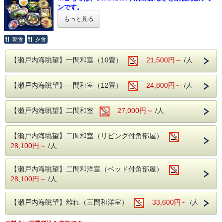
ンです。
※ふるさと納税をご利用されない方も、ご予約頂けま
もっと見る
す。
朝食
夕食
【兵庫県ふるさと納税をご利用希望の方へ 】
・当館では全てのプラン（事前カード決済のみのプラ
【瀬戸内海眺望】一間和室（10畳）
ンは不可）で納税額の30％が割引となる兵庫県ふるさ
21,500円～
/人
と納税がご利用いただけます。
・プラン予約だけでは、兵庫県ふるさと納税返礼クー
【瀬戸内海眺望】一間和室（12畳）
24,800円～
/人
ポンは適用されませんので下記の通り手続き下さい。
1. 当館公式ホームページからご予約（このページです）
【瀬戸内海眺望】二間和室
27,000円～
/人
※お支払方法は必ず【現地決済】をお選びください。
2. STAYNAVIふるさと納税 呑海楼のページに移動し、寄附
手続き＆決済（クレジットカード決済）後、電子クーポンが
【瀬戸内海眺望】二間和室（リビング付角部屋）
発行
28,100円～
/人
▼STAYNAVIふるさと納税 呑海楼のページは
こちら
3. チェックイン当日にフロントにSTAYNAVIで発行クーポン
【瀬戸内海眺望】二間和洋室（ベッド付角部屋）
（印刷もしくはスマホ画面）を提示することにより割引が適
28,100円～
/人
用となります。
【瀬戸内海眺望】離れ（三間和洋室）
33,600円～
/人
夏の風物詩・鱧を満喫！
夏の味覚といえば「ハモ」