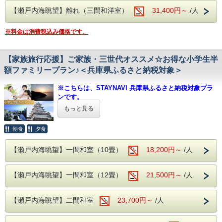
コロッケ・ハンバーグ・ポテトフライ・生野菜サラダ） コ
みんなでワイワイ思い出づくり♪
■播州赤穂駅より送迎バスあり ※事前予約制
■播州赤穂駅より送迎バスあり ※事前予約制
【瀬戸内海眺望】離れ（三間和洋室）
31,400円～
/人
ーンスープ 茶碗蒸し デザート
嬉しい特典付グループプラン
迎え時刻 14：40、15：40
迎え時刻 14：40、15：40
送り時刻 09：10、10：10
◇◆◇お食事についてのご案内◆◇◆
季節の素材を最大限に生かしたお料理を
送り時刻 09：10、10：10
備考欄に記入または前日までに
※料金は消費税込み価格です。
※当日の仕入れ状況にあわせ、厳選してご提供いたします。
料理人が一品一品丁寧に作り上げた
お電話でご予約をお願いいたします。
※２階お食事処にてご用意いたします。
備考欄に記入または前日までに
呑海楼自慢の会席料理に
※朝食は和定食となります。
こちらのプランでご予約のお客様には
お電話でご予約をお願いいたします。
※お子様も含めましてアレルギーの有無・詳細を当館
【家族旅行応援】ご家族・三世代オススメ☆お得な小学生半
お造里をさらに豪華にして
ご提供いたします！
までご連絡下さいませ。
額ファミリープラン♪＜兵庫県ふるさと納税対象＞
◇当館は鯖を含む青魚を使用して出汁を引いている
「お一人様で当館にご宿泊されるお客様かつ
3名様以上限定の特別プランです☆
ため、前日や当日ではご対応出来兼ねます。予めご連
※こちらは、STAYNAVI 兵庫県ふるさと納税対象プラ
現地でのお支払いをご希望の場合」はチェッ
絡下さいませ。
ンです。
家族旅行や社員旅行、
クイン時に【宿泊費+入湯税】のお支払いを
※料理写真はイメージです。
※ふるさと納税をご利用されない方も、ご予約頂けま
クラブやサークルの気の合う仲間たちと
もっと見る
■人気オプション「鯛の塩釜焼き」のご案内 【前日までのご
お願いしております。
わいわい楽しくお食事をお楽しみください。
す。
予約制】
新鮮な真鯛を赤穂の塩で包み焼き上げた塩の名産地・赤穂の
朝食
夕食
客室はすべてオーシャンビュー！
【兵庫県ふるさと納税をご利用希望の方へ 】
名物料理です。
旅の記念に瀬戸内海をバックに写真を撮るのもおすすめです。
・当館では全てのプラン（事前カード決済のみのプラ
小：4，400円
■夕食
：
人気の季節の彩り会席となります。
【瀬戸内海眺望】一間和室（10畳）
ンは不可）で納税額の30％が割引となる兵庫県ふるさ
18,200円～
/人
中：6，600円
料理内容はスタンダードプランに記載をしております。
大：8，800円
と納税がご利用いただけます。
※お造里は大皿盛で仕上げさせて頂きます。
※表記は税込
・プラン予約だけでは、兵庫県ふるさと納税返礼クー
■小学生のお子様のお料理はお子様用にご準備した特別会席となります。
※予約時の「備考欄」または予約後にお電話にて事前にご連
【瀬戸内海眺望】一間和室（12畳）
21,500円～
/人
ポンは適用されませんので下記の通り手続き下さい。
［内容一例］
絡をお願いいたします。フロント：0791-42-6601
前菜、椀物、造り、和牛の陶板焼、鯛の兜煮、茶碗蒸し、御飯、留椀、香物、
1. 当館公式ホームページからご予約（このページです）
デザート
【瀬戸内海眺望】二間和室
23,700円～
/人
※お支払方法は必ず【現地決済】をお選びください。
-------------------------------------------------------------
■お子様ランチ
■温泉 ～名湯100選に選ばれた「よみがえりの湯」～
2. STAYNAVIふるさと納税 呑海楼のページに移動し、寄附
［内容一例］
疲労回復や美肌効果のある赤穂温泉を