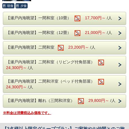
絡下さいませ。
留 椀：赤出汁
しみ頂けます。
朝食
夕食
【兵庫県ふるさと納税をご利用希望の方へ 】
※料理写真はイメージです。
水 物：季節のデザート
・当館では全てのプラン（事前カード決済のみのプラ
■人気オプション「鯛の塩釜焼き」のご案内 【前日までのご
【瀬戸内海眺望】一間和室（10畳）
♢仕入れの都合により内容が変わることもございます。
ンは不可）で納税額の30％が割引となる兵庫県ふるさ
17,700円～
/人
外温泉
予約制】
と納税がご利用いただけます。
【露天風呂】
朝食：和定食
・プラン予約だけでは、兵庫県ふるさと納税返礼クー
新鮮な真鯛を赤穂の塩で包み焼き上げた
※２階お食事処にてご用意いたします。
【瀬戸内海眺望】一間和室（12畳）
21,000円～
/人
ポンは適用されませんので下記の通り手続き下さい。
男性05：30～10：00、女性15：00～23：
塩の名産地・赤穂の名物料理です。
00
■小学生のお子様のお料理はお子様用にご準備した特別会席
1. 当館公式ホームページからご予約（このページです）
小：4，400円（税込）
となります。
【瀬戸内海眺望】二間和室
23,200円～
/人
【室内大岩風呂】
※お支払方法は必ず【現地決済】をお選びください。
中：6，600円（税込）
［内容一例］
女性05：30～10：00、男性15：00～23：
大：8，800円（税込）
前菜、椀物、造り、和牛の陶板焼、鯛の兜煮、茶碗蒸し、
2. STAYNAVIふるさと納税 呑海楼のページに移動し、寄附
御飯、留椀、香物、デザート
00
手続き＆決済（クレジットカード決済）後、電子クーポンが
【瀬戸内海眺望】二間和室（リビング付角部屋）
※予約時の「備考欄」または予約後にお電話にて
発行
24,300円～
/人
事前にご連絡をお願いいたします。
■お子様ランチ
▼STAYNAVIふるさと納税 呑海楼のページは
こちら
フロント：0791-42-6601
［内容一例］
大浴場 内風呂
チキンライス ワンプレート（海老フライ・唐揚げ・一口
3. チェックイン当日にフロントにSTAYNAVIで発行クーポン
【瀬戸内海眺望】二間和洋室（ベッド付角部屋）
【男湯・女湯】05：30～23：00
コロッケ・ハンバーグ・ポテトフライ・生野菜サラダ） コ
（印刷もしくはスマホ画面）を提示することにより割引が適
24,300円～
/人
ーンスープ 茶碗蒸し デザート
用となります。
-------------------------------------------------------------
■播州赤穂駅より送迎バスあり ※事前予約制
■温泉 ～名湯100選に選ばれた「よみがえり
【瀬戸内海眺望】離れ（三間和洋室）
29,800円～
/人
◇◆◇お食事についてのご案内◆◇◆
迎え時刻 14：40、15：40
【プラン内容】
の湯」～
※当日の仕入れ状況にあわせ、厳選してご提供いたします。
おとなの旅を応援！
送り時刻 09：10、10：10
※２階お食事処にてご用意いたします。
疲労回復や美肌効果のある赤穂温泉を
限定特典付のお得なプラン♪
※料金は消費税込み価格です。
※朝食は和定食となります。
備考欄に記入または前日までにお電話でご予
瀬戸内海を一望できる絶景の露天風呂でお愉
※お子様も含めましてアレルギーの有無・詳細を当館
呑海楼は、アクティブなシニア世代、
約をお願いいたします。
しみ頂けます。
までご連絡下さいませ。
おとなの皆様を応援します！
【3名様以上限定グループプラン】ご家族やお仲間とのご旅