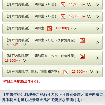
利用時間 5：30 ～ 23：00
赤穂でただ一軒、創業から代々受け継がれた製法を守り
［内容一例］
【瀬戸内海眺望】一間和室（10畳）
ガスや電気ではなく薪でじっくり炊き上げる昔ながらの製造
ンは不可）で納税額の30％が割引となる兵庫県ふるさ
11,600円～
/人
前菜、椀物、造り、和牛の陶板焼、鯛の兜煮、茶碗蒸し、
（18：00～20：00はご利用頂けませ
方法で
と納税がご利用いただけます。
御飯、留椀、香物、デザート
ん。）
丁寧に作られる自慢の自家製餡。
・プラン予約だけでは、兵庫県ふるさと納税返礼クー
北海道の小豆と赤穂の塩、砂糖のみを使った無添加のやさし
【瀬戸内海眺望】一間和室（12畳）
14,900円～
/人
■お子様ランチ
ポンは適用されませんので下記の通り手続き下さい。
い味は
［内容一例］
地元の方にも大好評です。
チキンライス ワンプレート（海老フライ・唐揚げ・一口
1. 当館公式ホームページからご予約（このページです）
コロッケ・ハンバーグ・ポテトフライ・生野菜サラダ） コ
【瀬戸内海眺望】二間和室
17,100円～
/人
※お支払方法は必ず【現地決済】をお選びください。
■特典■
ーンスープ 茶碗蒸し デザート
三島屋の塩味饅頭Sサイズ 大人の方お一人様に付き１つプ
2. STAYNAVIふるさと納税 呑海楼のページに移動し、寄附
レゼント♪
手続き＆決済（クレジットカード決済）後、電子クーポンが
【瀬戸内海眺望】二間和室（リビング付角部屋）
◇◆◇お食事についてのご案内◆◇◆
発行
18,200円～
/人
■夕食
：
人気の季節の彩り会席となります。
※当日の仕入れ状況にあわせ、厳選してご提供いたします。
▼STAYNAVIふるさと納税 呑海楼のページは
こちら
料理内容はスタンダードプランに記載をしております。
※２階お食事処にてご用意いたします。
※朝食は和定食となります。
3. チェックイン当日にフロントにSTAYNAVIで発行クーポン
【瀬戸内海眺望】二間和洋室（ベッド付角部屋）
■小学生のお子様のお料理はお子様用にご準備した特別会席
※お子様も含めましてアレルギーの有無・詳細を当館
（印刷もしくはスマホ画面）を提示することにより割引が適
18,200円～
/人
となります。
までご連絡下さいませ。
用となります。
［内容一例］
◇当館は鯖を含む青魚を使用して出汁を引いている
前菜、椀物、造り、和牛の陶板焼、鯛の兜煮、茶碗蒸し、
ため、前日や当日ではご対応出来兼ねます。予めご連
【瀬戸内海眺望】離れ（三間和洋室）
23,700円～
/人
御飯、留椀、香物、デザート
【プラン内容】
絡下さいませ。
※料理写真はイメージです。
■お子様ランチ
絶景の朝日に感動！
※料金は消費税込み価格です。
［内容一例］
お得に旅を楽しむ朝食付プラン
チキンライス ワンプレート（海老フライ・唐揚げ・一口
-------------------------------------------------------------
コロッケ・ハンバーグ・ポテトフライ・生野菜サラダ） コ
■温泉 ～名湯100選に選ばれた「よみがえりの湯」～
「夕食は姫路城周辺で済ましたい」
ーンスープ 茶碗蒸し デザート
【年末年始】料理長こだわりのお正月特別会席と瀬戸内海に
疲労回復や美肌効果のある赤穂温泉を
「イタリアンで有名なSAKURAGUMIへ行く」
瀬戸内海を一望できる絶景の露天風呂でお愉しみ頂けます。
昇る朝日を望む絶景露天風呂で贅沢な年明けを♪
「宿泊は赤穂の名湯と絶景を楽しめる宿がいい」
◇◆◇お食事についてのご案内◆◇◆