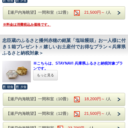
朝食
夕食
【兵庫県ふるさと納税をご利用希望の方へ 】
２.色浴衣
※当日の仕入れ状況にあわせ、厳選してご提
女性のお客様はチェックイン時にお好きな色浴衣をお選びい
・当館では全てのプラン（事前カード決済のみのプラ
供いたします。
ただけます。
【瀬戸内海眺望】一間和室（12畳）
ンは不可）で納税額の30％が割引となる兵庫県ふるさ
21,500円～
/人
※２階お食事処にてご用意いたします。
と納税がご利用いただけます。
■夕食
：
人気の季節の彩り会席となります。
・プラン予約だけでは、兵庫県ふるさと納税返礼クー
※朝食は和定食となります。
※料金は消費税込み価格です。
料理内容はスタンダードプランに記載をしております。
ポンは適用されませんので下記の通り手続き下さい。
◇◆◇お食事についてのご案内◆◇◆
※お子様も含めましてアレルギーの有無・詳細を当館
※当日の仕入れ状況にあわせ、厳選してご提
1. 当館公式ホームページからご予約（このページです）
までご連絡下さいませ。
忠臣蔵のふるさと播州赤穂の銘菓「塩味饅頭」お一人様に付
※お支払方法は必ず【現地決済】をお選びください。
供いたします。
◇当館は鯖を含む青魚を使用して出汁を引いている
き１箱プレゼント♬嬉しいお土産付でお得なプラン＜兵庫県
※２階お食事処にてご用意いたします。
2. STAYNAVIふるさと納税 呑海楼のページに移動し、寄附
ため、前日や当日ではご対応出来兼ねます。予めご連
ふるさと納税対象＞
手続き＆決済（クレジットカード決済）後、電子クーポンが
※朝食は和定食となります。
絡下さいませ。
発行
※こちらは、STAYNAVI 兵庫県ふるさと納税対象プラ
▼STAYNAVIふるさと納税 呑海楼のページは
こちら
※料理写真はイメージです。
※お子様も含めましてアレルギーの有無・詳細を当館
ンです。
までご連絡下さいませ。
※ふるさと納税をご利用されない方も、ご予約頂けま
3. チェックイン当日にフロントにSTAYNAVIで発行クーポン
もっと見る
------------------------------------------
（印刷もしくはスマホ画面）を提示することにより割引が適
◇当館は鯖を含む青魚を使用して出汁を引いている
す。
■温泉 ～名湯100選に選ばれた「よみがえりの湯」～
用となります。
ため、前日や当日ではご対応出来兼ねます。予めご連
朝食
夕食
疲労回復や美肌効果のある赤穂温泉を
【兵庫県ふるさと納税をご利用希望の方へ 】
瀬戸内海を一望できる絶景の露天風呂でお愉しみ頂けます。
絡下さいませ。
・当館では全てのプラン（事前カード決済のみのプラ
【プラン内容】
【瀬戸内海眺望】一間和室（10畳）
※料理写真はイメージです。
ンは不可）で納税額の30％が割引となる兵庫県ふるさ
18,200円～
/人
外温泉 男女入れ替え制
パパママ応援！赤ちゃんと楽しいご旅行を♪
と納税がご利用いただけます。
嬉しい４大特典付ベビープラン
【露天風呂】
・プラン予約だけでは、兵庫県ふるさと納税返礼クー
男性05：30〜10：00、女性15：00〜23：00
■温泉 ～名湯100選に選ばれた「よみがえり
【瀬戸内海眺望】一間和室（12畳）
21,500円～
/人
ポンは適用されませんので下記の通り手続き下さい。
赤ちゃんを連れて旅行がしたいけれど荷物が多くて大
【室内大岩風呂】
の湯」～
変・・・
女性05：30〜10：00、男性15：00〜23：00
1. 当館公式ホームページからご予約（このページです）
そんなパパママを応援したいと
【瀬戸内海眺望】二間和室
23,700円～
/人