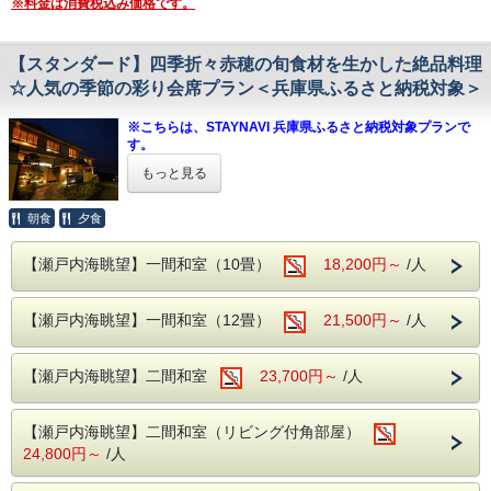
※料金は消費税込み価格です。
特に瀬戸内海で獲れる良質な鱧は
脂の乗りがよく、適度な歯ごたえで
噛むたびに鱧本体の旨みを感じられます。
【スタンダード】四季折々赤穂の旬食材を生かした絶品料理
☆人気の季節の彩り会席プラン＜兵庫県ふるさと納税対象＞
上品でさっぱりとした味わいに加えビタミンも豊富で
夏バテ気味の体を癒してくれる逸品です。
※こちらは、STAYNAVI 兵庫県ふるさと納税対象プランで
す。
さらにコリコリの食感がたまらない旨みの詰まったアワビ
※ふるさと納税をご利用されない方も、ご予約頂けま
もっと見る
が堪能できる
す。
夏限定の贅沢なプランです。
朝食
夕食
【兵庫県ふるさと納税をご利用希望の方へ 】
夕食：旬彩 鱧会席 お品書き（6月～9月）
・当館では全てのプラン（事前カード決済のみのプランは不
可）で納税額の30％が割引となる兵庫県ふるさと納税がご
【瀬戸内海眺望】一間和室（10畳）
18,200円～
/人
乾 杯：季節の食前酒
利用いただけます。
先付け：胡麻豆腐 ランプフィッシュ
・プラン予約だけでは、兵庫県ふるさと納税返礼クーポンは
水雲と蓴菜の梅肉土佐酢和え
適用されませんので下記の通り手続き下さい。
穴子寿司 合鴨ロース 伊達板
【瀬戸内海眺望】一間和室（12畳）
21,500円～
/人
蛸旨煮 枝豆 手長海老
1. 当館公式ホームページからご予約（このページです）
ほうれん草とスモークサーモンの磯辺焼き
※お支払方法は必ず【現地決済】をお選びください。
椀替り：鱧鍋
【瀬戸内海眺望】二間和室
23,700円～
/人
造 里：季節の鮮魚三種盛
2. STAYNAVIふるさと納税 呑海楼のページに移動し、寄附
焼 物：鱸の梅焼き
手続き＆決済（クレジットカード決済）後、電子クーポンが
揚 物：鱧の天婦羅
発行
【瀬戸内海眺望】二間和室（リビング付角部屋）
凌 ぎ：鱧の湯引き
▼STAYNAVIふるさと納税 呑海楼のページは
こちら
24,800円～
/人
蓋 物：鮑の踊り蒸し
御 飯：季節の釜飯
3. チェックイン当日にフロントにSTAYNAVIで発行クーポン