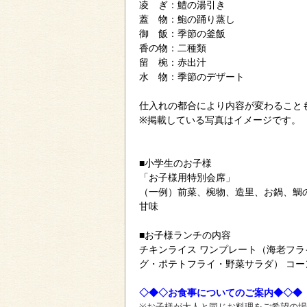
凌 ぎ：鱧の湯引き
蓋 物：鮑の踊り蒸し
御 飯：季節の釜飯
香の物：二種類
留 椀：赤出汁
水 物：季節のデザート
仕入れの都合により内容が変わること
※掲載している写真はイメージです。
■小学生のお子様
「お子様用特別会席」
（一例）前菜、椀物、造里、お鍋、鯛
甘味
■お子様ランチの内容
チキンライス ワンプレート（海老フ
グ・ポテトフライ・野菜サラダ） コー
◇◆◇お食事についてのご案内◆◇◆
※お子様が大人と同じお料理をご希望の