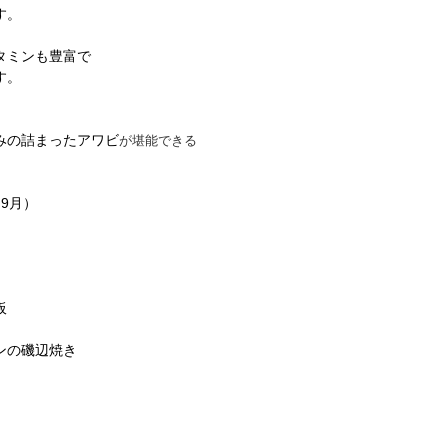
す。
タミンも豊富で
す。
みの詰まったアワビ
が堪能できる
9月）
達板
の磯辺焼き