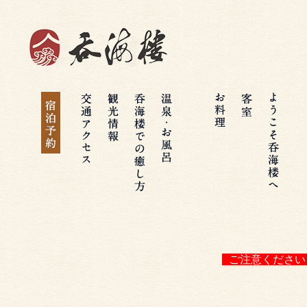
～宿泊・日帰り旅行なら赤穂温泉 吞海楼～｜兵庫県
赤穂 癒しのお宿
客室
お料理
観光情
宿泊
報
予約
温泉・
交通ア
日帰り
お風呂
クセス
プラン
ようこ
呑海楼
そ呑海
での癒
宿泊予約
楼へ
し方
ご注意ください