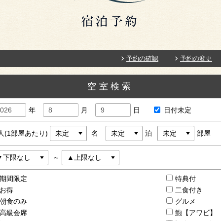
予約の確認
予約の変更
空室検索
年
月
日
日付未定
人(1部屋あたり)
名
泊
部屋
～
期間限定
特典付
お得
二食付き
朝食のみ
グルメ
高級会席
鮑【アワビ