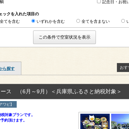
鯛
記念日・お
ェックを入れた項目の
全てを含む
いずれかを含む
全てを含まない
おす
から探す
ース （6月～9月）＜兵庫県ふるさと納税対象＞
アワビ】
と納税対象プランです。
ご予約頂けます。