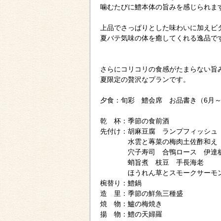
噛むたびに鱧本体の旨みを感じられま
上品でさっぱりとした味わいに加えビ
夏バテ気味の体を癒してくれる逸品で
さらにコリコリの食感がたまらない旨
夏限定の贅沢なプランです。
夕食：旬彩 鱧会席 お品書き（6月～
乾 杯：季節の食前酒
先付け：胡麻豆腐 ランプフィッシュ
水雲と蓴菜の梅肉土佐酢和え
穴子寿司 合鴨ロース 伊
蛸旨煮 枝豆 手長海老
ほうれん草とスモークサーモン
椀替り：鱧鍋
造 里：季節の鮮魚三種盛
焼 物：鱸の梅焼き
揚 物：鱧の天婦羅