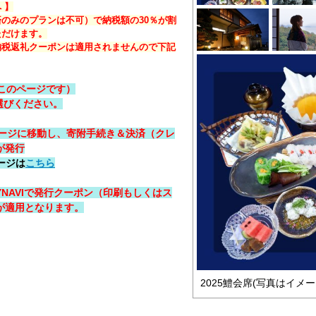
 】
のみのプランは不可）で納税額の30％が割
ただけます。
納税返礼クーポンは適用されませんので下記
（このページです）
選びください。
楼のページに移動し、寄附手続き＆決済（クレ
が発行
ページは
こちら
YNAVIで発行クーポン（印刷もしくはス
が適用となります。
2025鱧会席(写真はイメー