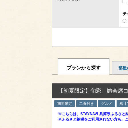
チ
プランから探す
部屋
【初夏限定】旬彩 鱧会席コ
期間限定
二食付き
グルメ
鮑【
※こちらは、STAYNAVI 兵庫県ふるさ
※ふるさと納税をご利用されない方も、