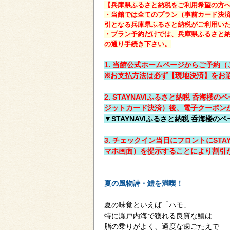
【兵庫県ふるさと納税をご利用希望の方へ
・当館では全てのプラン（事前カード決済
引となる兵庫県ふるさと納税がご利用い
・プラン予約だけでは、兵庫県ふるさと
の通り手続き下さい。
1. 当館公式ホームページからご予約
※お支払方法は必ず【現地決済】をお
2. STAYNAVIふるさと納税 呑海
ジットカード決済）後、電子クーポン
▼STAYNAVIふるさと納税 呑海楼の
3. チェックイン当日にフロントにSTA
マホ画面）を提示することにより割引
夏の風物詩・鱧を満喫！
夏の味覚といえば「ハモ」
特に瀬戸内海で獲れる良質な鱧は
脂の乗りがよく、適度な歯ごたえで