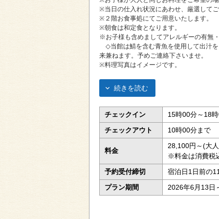
※当日の仕入れ状況にあわせ、厳選して
※２階お食事処にてご用意いたします。
※朝食は和定食となります。
※お子様も含めましてアレルギーの有無
◇当館は鯖を含む青魚を使用して出汁を
来兼ねます。予めご連絡下さいませ。
※料理写真はイメージです。
続きを読む
チェックイン
15時00分～18時
チェックアウト
10時00分まで
28,100円～(
料金
※料金は消費税
予約受付締切
宿泊日1日前の1
プラン期間
2026年6月13日