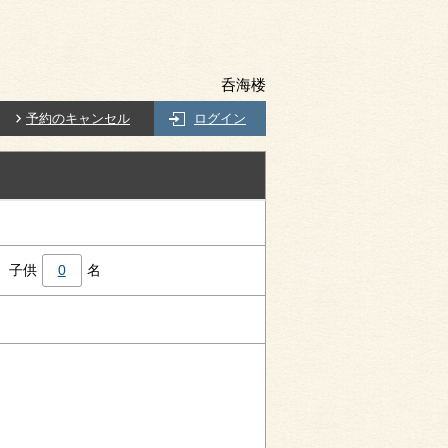
呑海楼
予約のキャンセル
ログイン
子供
0
名
】