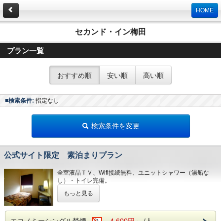
HOME
セカンド・イン梅田
プラン一覧
おすすめ順
安い順
高い順
■検索条件:
指定なし
検索条件を変更
公式サイト限定 素泊まりプラン
全室液晶ＴＶ、Wifi接続無料、ユニットシャワー（湯船な
し）・トイレ完備。
★チェックイン･･･16時／チェックアウト･･･10時
もっと見る
チェックイン前及びチェックアウト後の荷物、お預かりは
可能です(貴重品不可)。
★ＪＲ大阪駅 桜橋口より西へ徒歩７分です！
★客室にバスタブ（湯船）は設置しておりません。シャワ－
エコノミーシングル禁煙
4,600円～
/人