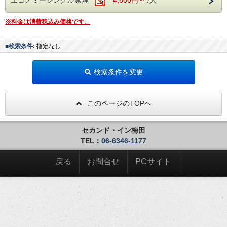
のみとなります。
★電話機がございませんので、内線・外線のお取り次ぎが出
※料金は消費税込み価格です。
来ません。
★
大阪府宿泊税は、別途現地にて現金払いお願い致します。
★ホテル近隣に提携駐車場あり
■検索条件:
指定なし
・吉本ビル駐車場（ヒルトンプラザ・イ－スト）
【所在地】 〒５３０－０００１ 大阪市北区梅田１－８－
１６ 吉本ビルディング地下２・３階
検索条件を変更
【電話番号】 ０６－６３４７－７７００
【営業時間】 ２４時間営業
【駐車料金】 宿泊ご利用の場合２４時間まで ２４００円
*チェックインの際フロントにて「駐車カ
このページのTOPへ
－ド」をご提示ください。
優待カ－ドをお渡しいたします。
*一時料金 ３０分/４００円
*満車の際は申し訳ございませんが、ご容
赦ください。
セカンド・イン梅田
*入出庫を繰り返される場合は、別途料金
TEL：
06-6346-1177
が掛かりますので、ご了承ください。
【車両サイズ】 高さ２．５m 長さ６．０m未満
戻る
お問合せ
PCサイト