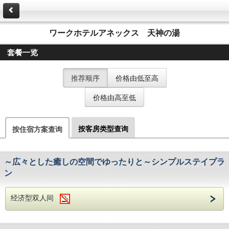
ワークホテルアネックス 天神の湯
套餐一览
推荐顺序
价格由低至高
价格由高至低
按客房类型查询
按住宿方案查询
～広々とした癒しの空間でゆったりと～シンプルステイプラ
ン
经济型双人间