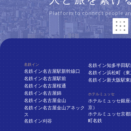
Platform to connect people an
ホテル一覧
名鉄イン
名鉄イン知多半田駅
名鉄イン名古屋駅新幹線口
名鉄イン浜松町（東
名鉄イン名古屋駅前
名鉄イン新大阪駅東
名鉄イン名古屋桜通
名鉄イン名古屋錦
ホテルミュッセ
名鉄イン名古屋金山
ホテルミュッセ銀座
京）
名鉄イン名古屋金山アネック
ホテルミュッセ京都
ス
町名鉄
名鉄イン刈谷