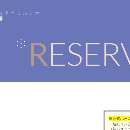
ホテルミュッセ
京都四条河原町名
鉄
阪急京都線「京都河原町駅」
から
徒歩約
3
RESE
※公式ホー
名鉄イング
（新システ