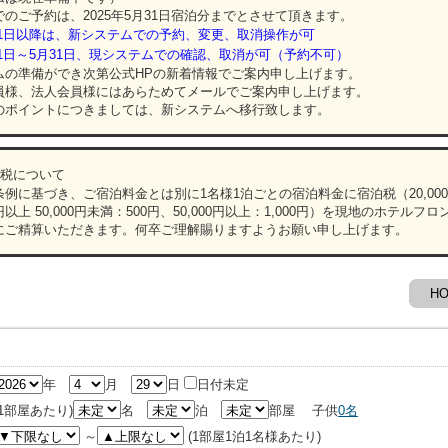
のご予約は、2025年5月31日宿泊分までとさせて頂きます。
4月1日以降は、新システムでの予約、変更、取消操作が可
4月1日～5月31日、現システムでの確認、取消が可（予約不可）
の準備ができ次第公式HPの新着情報でご案内申し上げます。
様、法人会員様にはあらためてメールでご案内申し上げます。
ポイントにつきましては、新システムへ移行致します。
泊税について
例に基づき、ご宿泊料金とは別に1名様1泊ごとの宿泊料金に宿泊税（20,000
0円以上 50,000円未満：500円、50,000円以上：1,000円）を現地のホテルフ
にご精算いただきます。何卒ご理解賜りますようお願い申し上げます。
H
年
月
日
日付未定
(1部屋あたり)
名
泊
部屋
子供
0
名
～
(1部屋1泊1名様あたり)