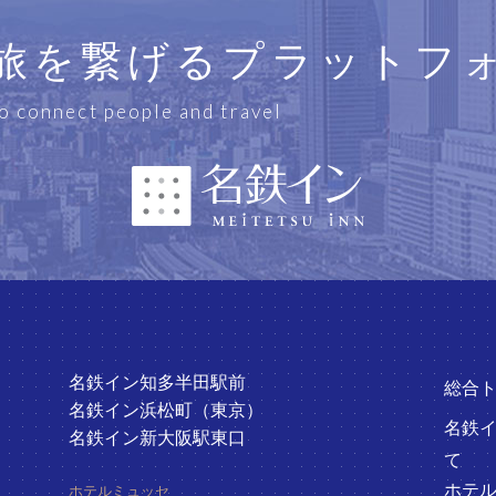
旅を繋げるプラットフ
o connect people and travel
名鉄イン知多半田駅前
総合
名鉄イン浜松町（東京）
名鉄
名鉄イン新大阪駅東口
て
ホテ
ホテルミュッセ