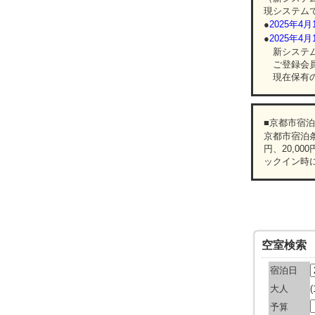
現システムで
●
2025年
●
2025年
新システム
ご登録会員
現在保有の
■京都市宿
京都市宿泊条
円、20,00
ックイン時
空室検索
宿泊日
大人
予算