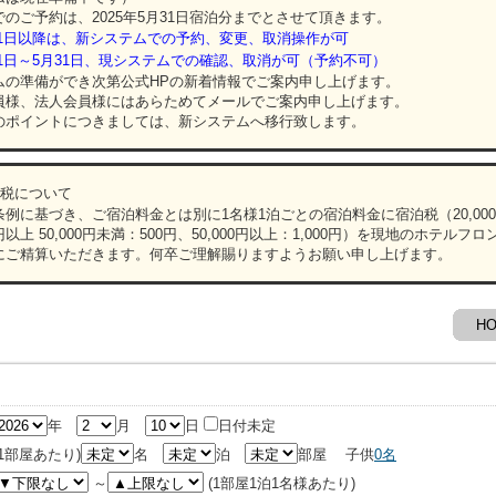
のご予約は、2025年5月31日宿泊分までとさせて頂きます。
4月1日以降は、新システムでの予約、変更、取消操作が可
4月1日～5月31日、現システムでの確認、取消が可（予約不可）
の準備ができ次第公式HPの新着情報でご案内申し上げます。
様、法人会員様にはあらためてメールでご案内申し上げます。
ポイントにつきましては、新システムへ移行致します。
泊税について
例に基づき、ご宿泊料金とは別に1名様1泊ごとの宿泊料金に宿泊税（20,000
0円以上 50,000円未満：500円、50,000円以上：1,000円）を現地のホテルフ
にご精算いただきます。何卒ご理解賜りますようお願い申し上げます。
H
年
月
日
日付未定
(1部屋あたり)
名
泊
部屋
子供
0
名
～
(1部屋1泊1名様あたり)