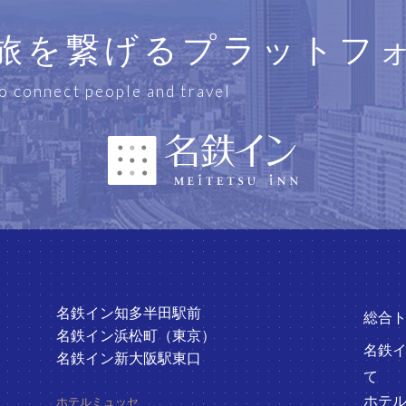
旅を繋げるプラットフ
o connect people and travel
名鉄イン知多半田駅前
総合
名鉄イン浜松町（東京）
名鉄
名鉄イン新大阪駅東口
て
ホテ
ホテルミュッセ