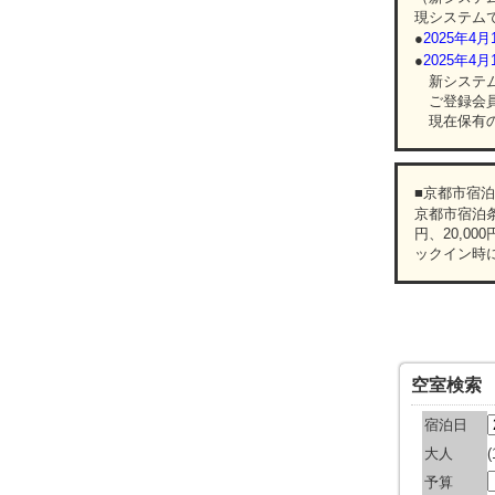
現システムで
●
2025年
●
2025年
新システム
ご登録会員
現在保有の
■京都市宿
京都市宿泊条
円、20,00
ックイン時
空室検索
宿泊日
大人
予算