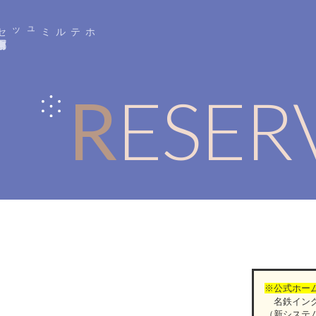
ホテルミュッセ
京都四条河原町名
鉄
阪急京都線「京都河原町駅」
から
徒歩約
3
RESE
※公式ホー
名鉄イング
（新システ