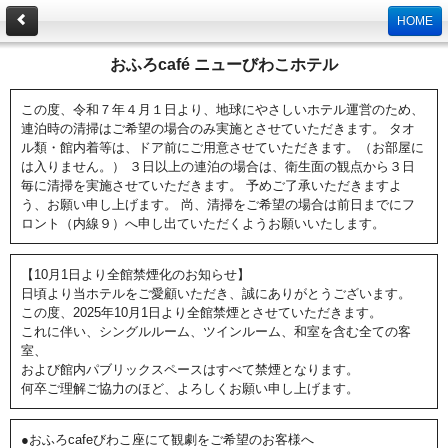
HOME
おふろcafé ニューびわこホテル
この度、令和７年４月１日より、地球にやさしいホテル運営のため、
連泊時の清掃はご希望の場合のみ実施とさせていただきます。 タオ
ル類・館内着等は、ドア前にご用意させていただきます。（お部屋に
は入りません。） ３日以上の連泊の場合は、衛生面の観点から３日
毎に清掃を実施させていただきます。 予めご了承いただきますよ
う、お願い申し上げます。 尚、清掃をご希望の場合は前日までにフ
ロント（内線９）へ申し出ていただくようお願いいたします。
【10月1日より全館禁煙化のお知らせ】
日頃より当ホテルをご愛顧いただき、誠にありがとうございます。
この度、2025年10月1日より全館禁煙とさせていただきます。
これに伴い、シングルルーム、ツインルーム、和室を含む全ての客
室、
および館内パブリックスペースはすべて禁煙となります。
何卒ご理解ご協力のほど、よろしくお願い申し上げます。
●おふろcafeびわこ座にて観劇をご希望のお客様へ