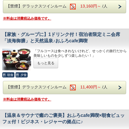
覚を散りばめた特撰会席をご用意。
【禁煙】デラックスツインルーム
13,160円～
/人
嬉しい1ドリンク付きですので、ご家族やご友人との乾杯に
どうぞ。
心ほどける美食のひとときをお楽しみください。
※料金は消費税込み価格です。
【食後は「おふろcafe」で気ままな時間を】
【家族・グループに】1ドリンク付！宿泊者限定ミニ会席
・レトロな非日常体験
館内の大衆演劇『琵琶湖座』は無料でご観覧いただけます。
「淡海御膳」と天然温泉♪おふろcafe満喫
熱気あふれるお芝居は、大人からお子様まで夢中になれる新
鮮なエンタメ体験！
「フルコースは食べきれないけれど、せっかくの旅行だから
（※休演日は公式HPをご確認ください）
美味しいものを少しずつ楽しみたい！」
・自由なくつろぎ空間
そんなご家族やグループでの気軽な「ごちそう旅」にぴった
無料の電動マッサージ機や挽きたてコーヒー、充実のコミッ
もっと見る
りな、1泊2食・1ドリンク付きプランです。
クをご用意。
同行者それぞれが好きなスタイルでリラックスできます。
【夕食は丁度いい贅沢。宿泊者限定「淡海御膳」】
朝食
夕食
・極上の天然温泉
ご夕食は、彩り豊かな郷土の味覚を少しずつ味わえるミニ会
地下1,500mから湧き出る100％源泉「ラドンの湯」は、有
席「淡海御膳」をご用意。
馬の銘湯にも匹敵する極上湯。
【禁煙】デラックスツインルーム
11,400円～
/人
嬉しい1ドリンク付きですので、ご家族やご友人との楽しい
サウナと共に、日々の疲れをリセットしてくれます。
夜の乾杯にどうぞ。
【安心・快適なご滞在サポート】
※料金は消費税込み価格です。
・朝食ビュッフェ：1階「茶茶」にて和洋バラエティ豊かな
【食後は「おふろcafe」で思い思いの時間を】
朝食をご用意（7:00〜9:00）
・極上の天然温泉
・無料駐車場（180台）完備。駅からの送迎もあり、お車で
【温泉＆サウナで癒のご褒美】おふろcafe満喫×朝食ビュッ
有馬の銘湯にも匹敵するといわれる100％源泉「ラドンの
も電車でも安心です。
湯」で、日々の疲れをリセット。
フェ付！ビジネス・レジャーの拠点に♪
・バリアフリー対応：フロントでのコミュニケーションボー
・自由なくつろぎ空間
ドや、大浴場のシャワーチェア、