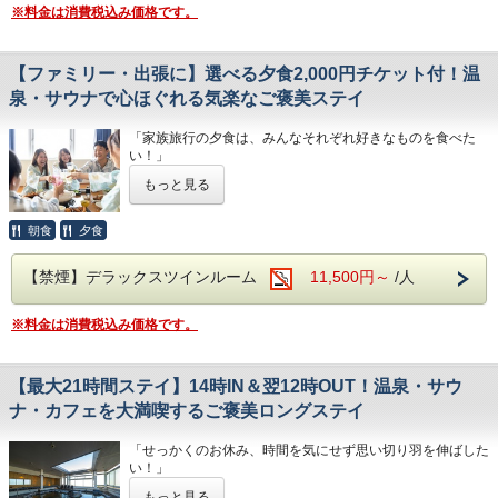
（但し、都合により送迎出来ない場合もあります。）
江戸の宿場町をイメージした「おふろcafeびわこ座」は、
【元気の源！朝食ビュッフェ】
※料金は消費税込み価格です。
25時まで営業。
1階カフェ＆バー「茶茶（ちゃちゃ）」にて、和洋バラエテ
・天然温泉「ラドンの湯」：100％源泉の極上湯。
ィ豊かなビュッフェをご用意（7:00〜9:00）
有馬温泉にも匹敵するといわれる泉質で、旅の疲れをじんわ
しっかりとエネルギーを補給して、清々しい一日のスタート
【ファミリー・出張に】選べる夕食2,000円チケット付！温
り癒します。
を。
・サウナ＆リラックス：サウナでリフレッシュした後は、無
泉・サウナで心ほぐれる気楽なご褒美ステイ
バリアフリーへの取り組みとして、フロントでの筆記用具・
料の挽きたてコーヒーを片手に。
コミュニケーションボードの設置や、大浴場へのシャワーチ
1万冊を超えるコミックや雑誌を読みふけったり、無料の電
ェア完備など、
「家族旅行の夕食は、みんなそれぞれ好きなものを食べた
動マッサージ機でくつろいだりと、
すべてのお客様が安心してお過ごしいただける環境を整えて
い！」
3人それぞれが自由なスタイルで「おふろcafe」を満喫でき
おります。
「出張の夜は、温泉上がりにビールと好きなおつまみで一杯
ます。
もっと見る
やりたい…」
忙しい毎日に、ちょっとした「温泉旅」の彩りを。
そんなお声にお応えする、館内で使える【2,000円分のお食
皆様のお越しを心よりお待ちしております。
事券】が付いた大満足のプランです！
朝食
夕食
【快適なグループステイを支える充実の設備】
・駐車場無料（180台）：お車でのグループ旅行も安心。国
【送迎】
お食事券はご夕食時に館内のレストランでご利用可能。
道1号線沿いでアクセスもスムーズです。
【禁煙】デラックスツインルーム
11,500円～
/人
朝8：00/9：00にて瀬田駅まで送迎いたします。＊事前予約
定食からお酒、お子様の大好きなメニューまで、その日の気
・コンビニ徒歩5分＆無料Wi-Fi：夜のお喋りに欠かせない買
制＊
分に合わせて自由にお選びいただけます。
い出しも、SNSへの思い出アップも快適。
ご希望の方は予約時の備考欄に記載ください。
お支払いの手間も省け、気兼ねないお食事タイムをお楽しみ
・駅送迎サービス：JR瀬田駅まで朝の送迎あり
※料金は消費税込み価格です。
（但し、都合により送迎出来ない場合もあります。）
いただけます。
（8:00/9:00、事前予約制）
【1日の元気は朝食ビュッフェから】
【最大21時間ステイ】14時IN＆翌12時OUT！温泉・サウ
お腹が満たされた後は（もしくはその前に！）、自慢の天然
1階カフェ＆バー「茶茶」にて、和洋バラエティ豊かな朝食
温泉「古琵琶湖ラドンの湯」へ。
ナ・カフェを大満喫するご褒美ロングステイ
をご用意（7:00〜9:00）
地下1,500mから湧き出る良質なお湯とサウナで、お仕事や
しっかりとエネルギーを補給して、清々しい一日のスタート
旅の疲れをじんわりと癒やしましょう。
を！
「せっかくのお休み、時間を気にせず思い切り羽を伸ばした
湯上がりの「おふろcafe」エリアでは、無料の挽きたてコー
い！」
ヒーを片手に充実のコミックを読んだり、
※バリアフリー対応として、筆記用具の用意や大浴場へのシ
そんなあなたに贈る、最大21時間（チェックイン14時～チ
無料のマッサージ機でとことんリラックスしたりと、ご自身
もっと見る