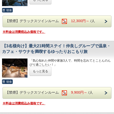
ャワーチェア完備など、
ェックアウト翌12時）もご滞在いただける、
のペースで思い思いのカフェ時間をお過ごしいただけます。
すべてのお客様が安心してお過ごしいただける環境を整え
ゆったりロングステイプランです。
ております。
朝食
さらに、本格的な大衆演劇『琵琶湖座』も無料でご観覧可能
ご夕食は付いていないため、時間の使い方は自由気まま。
です！
（ハリウッドツインルームをご利用の場合、3台目のベッド
その日の気分に合わせて、館内で美食会席や近江の郷土料
（※休演日は事前にホームページをご確認ください）
【禁煙】デラックスツインルーム
12,300円～
/人
はソファーベッドとなります。
理、焼き肉など、
当館は国道1号線沿いでアクセスも抜群。180台分の無料駐
セッティングはお客様ご自身でお願いしておりますので、
お好きなものを自由にお楽しみいただけます。
車場を完備しております。
予めご了承くださいませ。）
また、耳や言葉の不自由な方への筆談サポートや、足腰に不
※料金は消費税込み価格です。
安のある方への大浴場シャワーチェアのご用意など、
【送迎】
滞在中は、併設の『おふろcafeびわこ座』をフル活用して、
すべてのお客様が安心してくつろげる環境づくりに努めてお
朝8：00/9：00にて瀬田駅まで送迎いたします。＊事前予約
とことんダラダラ過ごしましょう！
ります。
【3名様向け】最大21時間ステイ！仲良しグループで温泉・
制＊
地下1,500mから湧き出る自慢の天然温泉「古琵琶湖ラドン
ご希望の方は予約時の備考欄に記載ください。
の湯」で手足を伸ばしてじんわりと温まり、
カフェ・サウナを満喫するゆったりおこもり旅
翌朝は、カフェ＆バー「茶茶」での朝食ビュッフェをしっか
（但し、都合により送迎出来ない場合もあります。）
サウナで心身をすっきりリフレッシュ。
り食べて、元気に出発！
湯上がりは、無料の挽きたてコーヒーを飲みながら、ずらり
（7：00～9：00）
「気心知れた仲間や家族3人で、時間を忘れてとことんのん
と並ぶ充実のコミックや雑誌を心ゆくまで読みふける至福の
びり過ごしたい！」
カフェタイム。
ご家族での楽しい思い出作りにも、出張中の至福の休息に
そんな皆様にぴったりの、最大21時間（チェックイン14時
無料の電動マッサージ機に身を委ねて、日頃の疲れをゆった
もっと見る
も。
～チェックアウト翌12時）もご滞在いただける、
りとほぐすのも最高です。
おふろcafeびわこ座で、心安らぐひとときをお過ごしくださ
ゆったりグループステイプランです。
い。
朝食
さらに、本格的な大衆演劇『琵琶湖座』も無料でご観覧いた
夕食は付いていないので、予定に縛られる心配はありませ
だけます！
（※ハリウッドツインルームをご利用の場合、3台目のベッ
ん。
（※休演日は事前にホームページにてご確認ください）
【禁煙】デラックスツインルーム
9,900円～
/人
ドはソファーベッドとなります。
館内のレストランで美食会席や近江の郷土料理、焼き肉な
セッティングはお客様ご自身でお願いしておりますので、
ど、
当館は180台分の無料駐車場を完備。
予めご了承くださいませ。）
その時の気分に合わせて3人でワイワイ自由にお食事をお楽
また、耳や言葉の不自由な方への筆談サポートや、足腰に不
※料金は消費税込み価格です。
しみいただけます。
安のある方への大浴場シャワーチェアのご用意など、
【送迎】
すべてのお客様が安心してくつろげる環境づくりに努めてお
朝8：00/9：00にて瀬田駅まで送迎いたします。＊事前予約