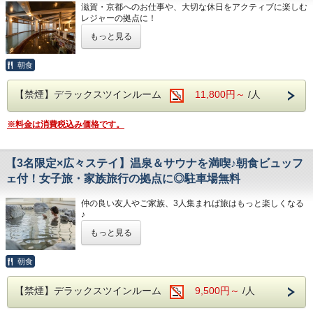
無料の電動マッサージ機や挽きたてコーヒー、充実のコミッ
客室の貸出用手すりなどを完備し、どなたでも快適にお過
滋賀・京都へのお仕事や、大切な休日をアクティブに楽しむ
クをご用意。
ごしいただけます。
レジャーの拠点に！
ご同行者それぞれが、カフェ感覚で好きなスタイルでリラッ
「ただ泊まるだけ」ではもったいない。
クスできます。
もっと見る
【送迎】
当館自慢の「おふろcafeびわこ座」で、心と体を解き放つひ
・レトロな非日常体験
朝8：00/9：00にて瀬田駅まで送迎いたします。＊事前予約
とときを過ごしませんか？
館内の大衆演劇『琵琶湖座』は無料でご観覧いただけます。
制＊
朝食
大人も子供も夢中になれる熱気あふれるステージは必見で
ご希望の方は予約時の備考欄に記載ください。
【おふろcafeびわこ座で過ごす至福の時間】
す！
（但し、都合により送迎出来ない場合もあります。）
コンセプトを「東海道五十三次の宿場町」とし、「大津宿」
（※休演日は公式HPをご確認ください）
【禁煙】デラックスツインルーム
11,800円～
/人
をイメージしたモダンな空間。
25時まで営業しているので、遅い到着でも安心です。
【安心・快適なご滞在サポート】
・ラドンの湯：100％源泉を使用。有馬の銘湯にも匹敵する
・朝食ビュッフェ：和洋バラエティ豊かな朝食でしっかりエ
※料金は消費税込み価格です。
といわれる極上の泉質で、日々の疲れをリセット。
ネルギーチャージ（7:00〜9:00）
・サウナ＆リラックス：サウナで整った後は、無料の電動マ
・無料駐車場（180台）完備。駅からの送迎もあり、お車で
ッサージ機や、充実のコミック・雑誌を片手に挽きたてコー
も電車でも安心です。
【3名限定×広々ステイ】温泉＆サウナを満喫♪朝食ビュッフ
ヒーを。
・バリアフリー対応：フロントのコミュニケーションボード
カフェ感覚で自分らしい「くつろぎ」を見つけてくださ
ェ付！女子旅・家族旅行の拠点に◎駐車場無料
や大浴場のシャワーチェア等をご用意し、どなたでも快適に
い。
お過ごしいただけます。
仲の良い友人やご家族、3人集まれば旅はもっと楽しくなる
※ハリウッドツインを3名様でご利用の場合、3台目はソフ
♪
【快適な滞在を支える充実のサービス】
ァーベッドをご利用いただきます。
・無料Wi-Fi完備：お部屋でのテレワークもスムーズです。
もっと見る
ソファーベッドのセッティングはお客様ご自身でお願いい
広めの「デラックスツイン」や「ハリウッドツイン」で、
・広々駐車場無料（180台）：国道1号線沿いでアクセス抜
たします。
ゆったりと寛げる3名様限定の特別プランをご用意しまし
群。大型車の方も安心です。
た！
朝食
・駅送迎サービス：JR瀬田駅まで朝の送迎あり
【送迎】
滋賀・京都観光の拠点として、思い出に残るひとときをお過
（8:00/9:00、事前予約制）
朝8：00/9：00にて瀬田駅まで送迎いたします。＊事前予約
ごしください。
・周辺環境：徒歩5分圏内にコンビニがあり、急なお買い物
【禁煙】デラックスツインルーム
9,500円～
/人
制＊
にも便利。
ご希望の方は予約時の備考欄に記載ください。
【おふろcafeびわこ座で、3人それぞれの「最高」を】