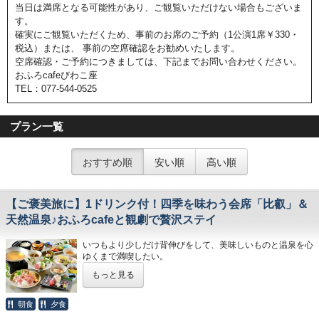
当日は満席となる可能性があり、ご観覧いただけない場合もございま
す。
確実にご観覧いただくため、事前のお席のご予約（1公演1席￥330・
税込）または、 事前の空席確認をお勧めいたします。
空席確認・ご予約につきましては、下記までお問い合わせください。
おふろcafeびわこ座
TEL：077-544-0525
プラン一覧
おすすめ順
安い順
高い順
【ご褒美旅に】1ドリンク付！四季を味わう会席「比叡」＆
天然温泉♪おふろcafeと観劇で贅沢ステイ
いつもより少しだけ背伸びをして、美味しいものと温泉を心
ゆくまで満喫したい。
そんなご家族での思い出作りや、大切な方との「ご褒美旅」
もっと見る
にぴったりな1泊2食付きプランです。
【夕食は贅沢に。四季を味わう会席「比叡」】
朝食
夕食
滋賀の歴史ある「比叡山」をテーマに、四季折々の郷土の味