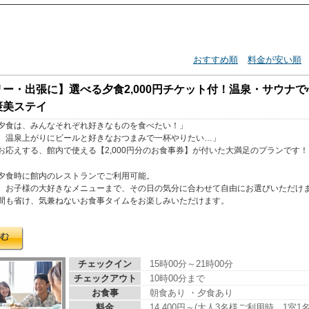
おすすめ順
料金が安い順
ー・出張に】選べる夕食2,000円チケット付！温泉・サウナ
褒美ステイ
夕食は、みんなそれぞれ好きなものを食べたい！」
、温泉上がりにビールと好きなおつまみで一杯やりたい…」
お応えする、館内で使える【2,000円分のお食事券】が付いた大満足のプランです！
夕食時に館内のレストランでご利用可能。
、お子様の大好きなメニューまで、その日の気分に合わせて自由にお選びいただけ
間も省け、気兼ねないお食事タイムをお楽しみいただけます。
チェックイン
15時00分～21時00分
チェックアウト
10時00分まで
お食事
朝食あり ・夕食あり
料金
14,400円～(大人3名様ご利用時、1室1