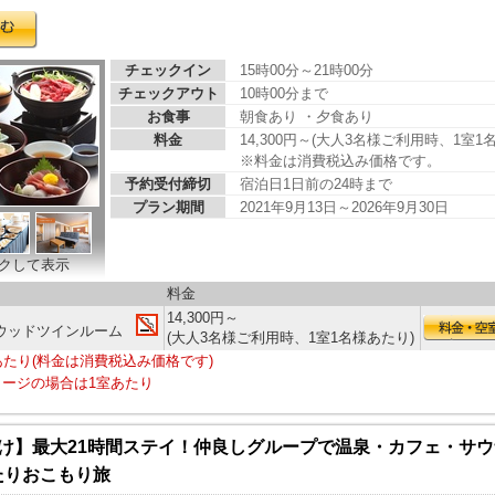
チェックイン
15時00分～21時00分
チェックアウト
10時00分まで
お食事
朝食あり ・夕食あり
料金
14,300円～(大人3名様ご利用時、1室1
※料金は消費税込み価格です。
予約受付締切
宿泊日1日前の24時まで
プラン期間
2021年9月13日～2026年9月30日
クして表示
料金
14,300円～
ウッドツインルーム
(大人3名様ご利用時、1室1名様あたり)
あたり(料金は消費税込み価格です)
ージの場合は1室あたり
向け】最大21時間ステイ！仲良しグループで温泉・カフェ・サ
たりおこもり旅