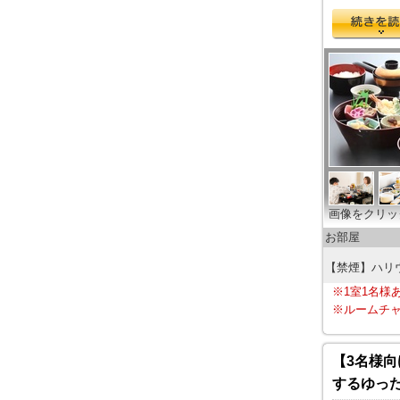
画像をクリッ
お部屋
【禁煙】ハリ
※1室1名様
※ルームチャ
【3名様
するゆっ