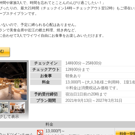
仲間や家族3人で、時間を忘れてとことんのんびり過ごしたい！」
ぴったりの、最大21時間（チェックイン14時～チェックアウト翌12時）もご滞在
ープステイプランです。
いないので、予定に縛られる心配はありません。
ランで美食会席や近江の郷土料理、焼き肉など、
に合わせて3人でワイワイ自由にお食事をお楽しみいただけます。
チェックイン
14時00分～25時00分
チェックアウト
12時00分まで
お食事
朝食あり
料金
13,000円～(大人3名様ご利用時、1室1
※料金は消費税込み価格です。
予約受付締切
宿泊日1日前の20時まで
プラン期間
2021年9月13日～2027年3月31日
クして表示
料金
13,000円～
ウッドツインルーム