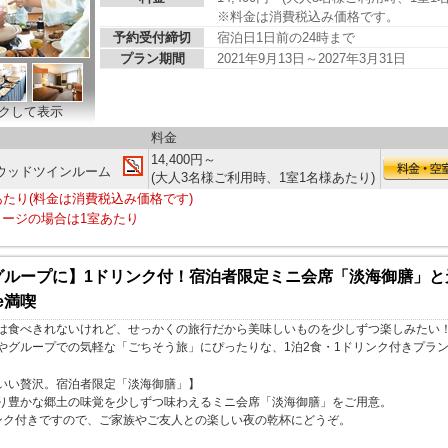
※料金は消費税込み価格です。
予約受付締切
宿泊日1日前の24時まで
プラン期間
2021年9月13日～2027年3月31日
クして表示
料金
14,400円～
ウッドツインルーム
(大人3名様ご利用時、1室1名様あたり)
あたり(料金は消費税込み価格です)
ージの場合は1室あたり
グループに】1ドリンク付！宿泊者限定ミニ会席「淡海御膳」と
e満喫
は食べきれないけれど、せっかくの旅行だから美味しいものを少しずつ楽しみたい
やグループでの気軽な「ごちそう旅」にぴったりな、1泊2食・1ドリンク付きプラ
いい贅沢。宿泊者限定「淡海御膳」】
り豊かな郷土の味覚を少しずつ味わえるミニ会席「淡海御膳」をご用意。
ンク付きですので、ご家族やご友人との楽しい夜の乾杯にどうぞ。