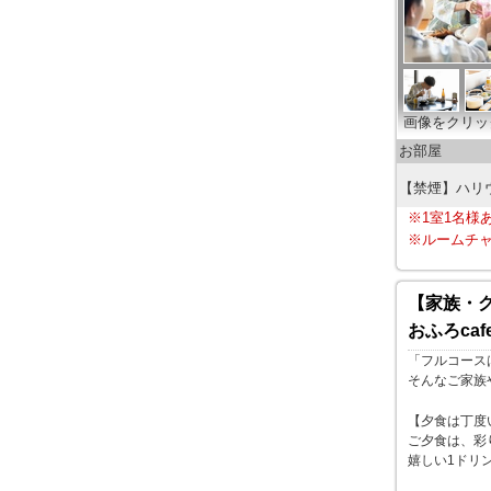
画像をクリッ
お部屋
【禁煙】ハリ
※1室1名様
※ルームチャ
【家族・
おふろcaf
「フルコース
そんなご家族
【夕食は丁度
ご夕食は、彩
嬉しい1ドリ