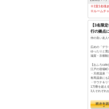
※1室1名様
※ルームチャ
【3名限
行の拠点
仲の良い友人
広めの「デラ
ゆったりと寛
滋賀・京都観
【おふろca
江戸の宿場町
・天然温泉「
有馬温泉にも
・サウナ＆リ
1万冊を超え
3人それぞれ