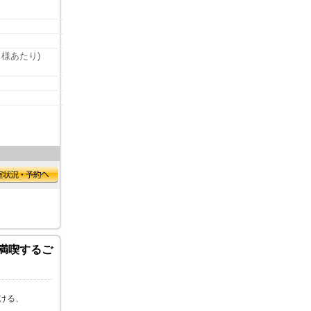
名様あたり)
大満喫するご
ける、