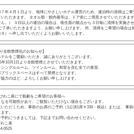
和７年４月１日より、地球にやさしいホテル運営のため、連泊時の清掃はご希
ていただきます。 タオル類・館内着等は、ドア前にご用意させていただきま
せん。） ３日以上の連泊の場合は、衛生面の観点から３日毎に清掃を実施さ
めご了承いただきますよう、お願い申し上げます。 尚、清掃をご希望の場合は
線９）へ申し出ていただくようお願いいたします。
より全館禁煙化のお知らせ】
ホテルをご愛顧いただき、誠にありがとうございます。
25年10月1日より全館禁煙とさせていただきます。
、シングルルーム、ツインルーム、和室を含む全ての客室、
パブリックスペースはすべて禁煙となります。
ご協力のほど、よろしくお願い申し上げます。
feびわこ座にて観劇をご希望のお客様へ
となる可能性があり、ご観覧いただけない場合もございます。
いただくため、事前のお席のご予約（1公演1席￥330・税込）または、 事
します。
ご予約につきましては、下記までお問い合わせください。
びわこ座
4-0525