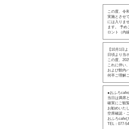
この度、令
実施とさせ
には入りま
ます。 予
ロント（内
【10月1日
日頃より当
この度、20
これに伴い
および館内
何卒ご理解
●おふろca
当日は満席
確実にご観覧
お勧めいた
空席確認・
おふろcafe
TEL：077-54