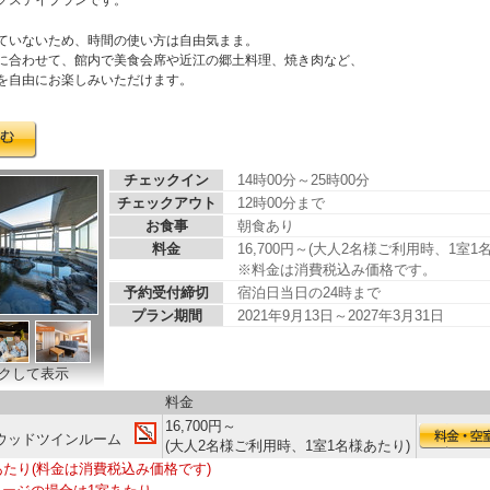
ていないため、時間の使い方は自由気まま。
に合わせて、館内で美食会席や近江の郷土料理、焼き肉など、
を自由にお楽しみいただけます。
チェックイン
14時00分～25時00分
チェックアウト
12時00分まで
お食事
朝食あり
料金
16,700円～(大人2名様ご利用時、1室1
※料金は消費税込み価格です。
予約受付締切
宿泊日当日の24時まで
プラン期間
2021年9月13日～2027年3月31日
クして表示
料金
16,700円～
ウッドツインルーム
(大人2名様ご利用時、1室1名様あたり)
あたり(料金は消費税込み価格です)