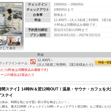
チェックイン
15時00分～25時00分
チェックアウト
10時00分まで
お食事
朝食あり
料金
12,400円～(大人3名様ご利用時、1室1
※料金は消費税込み価格です。
予約受付締切
宿泊日1日前の20時まで
プラン期間
2021年9月13日～2027年3月31日
クして表示
料金
12,400円～
ウッドツインルーム
(大人3名様ご利用時、1室1名様あたり)
あたり(料金は消費税込み価格です)
ージの場合は1室あたり
時間ステイ】14時IN＆翌12時OUT！温泉・サウナ・カフェを
グステイ
お休み、時間を気にせず思い切り羽を伸ばしたい！」
に贈る、最大21時間（チェックイン14時～チェックアウト翌12時）もご滞在いただ
グステイプランです。