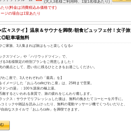
(大人3名様ご利用時、1室1名様あたり)
あたり(料金は消費税込み価格です)
ージの場合は1室あたり
定×広々ステイ】温泉＆サウナを満喫♪朝食ビュッフェ付！女子
に◎駐車場無料
やご家族、3人集まれば旅はもっと楽しくなる♪
ックスツイン」や「ハリウッドツイン」で、
げる3名様限定の特別プランをご用意しました！
光の拠点として、思い出に残るひとときをお過ごしください。
feびわこ座で、3人それぞれの「最高」を】
をイメージした「おふろcafeびわこ座」は、25時まで営業。
ラドンの湯」：100％源泉の極上湯。
匹敵するといわれる泉質で、旅の疲れをじんわり癒します。
ラックス：サウナでリフレッシュした後は、無料の挽きたてコーヒーを片手に。
るコミックや雑誌を読みふけったり、無料の電動マッサージ機でくつろいだりと、
が自由なスタイルで「おふろcafe」を満喫できます。