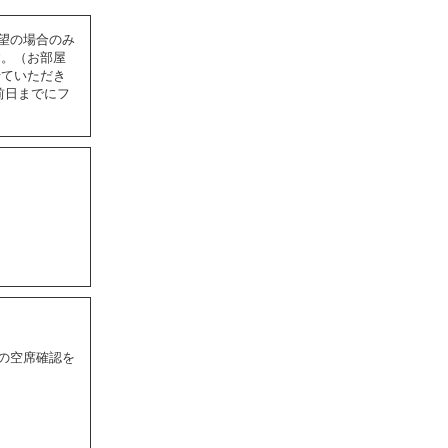
望の場合のみ
す。（お部屋
せていただき
前日までにフ
前の空席確認を