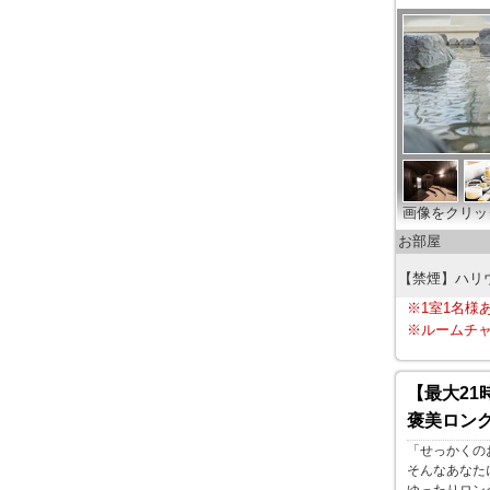
画像をクリッ
お部屋
【禁煙】ハリ
※1室1名様
※ルームチャ
【最大21
褒美ロン
「せっかくの
そんなあなた
ゆったりロン