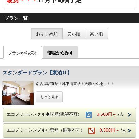
プラン一覧
おすすめ順
安い順
高い順
部屋から探す
プランから探す
スタンダードプラン【素泊り】
名古屋駅直結！地下街直結！抜群の立地！！！
もちろんお部屋でインターネット接続可能！
もっと見る
電気スタンドの貸し出しもあり
デスクワークも楽々こなせます♪♪
■全室インターネット接続完備 ◎Ｗｉ－Ｆｉ接続無料◎
エコノミーシングル◆喫煙(眺望不可）
9,500円～
/人
■お客様に安全にお過ごしいただく為に、お客様の触れる機
会が多い場所を
エコノミーシングル◇禁煙（眺望不可）
9,500円～
/人
アルコール消毒を行っております。
当ホテルの客室は窓が開放出来る為、簡単に空気を入れ替