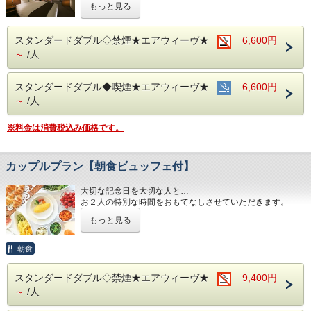
もっと見る
■全室インターネット接続完備 ◎Ｗｉ－Ｆｉ接続無料◎
■交通アクセス■３つの主要駅と地下鉄が全て隣接！！
スタンダードダブル◇禁煙★エアウィーヴ★
6,600円
～
/人
スタンダードダブル◆喫煙★エアウィーヴ★
6,600円
～
/人
※料金は消費税込み価格です。
カップルプラン【朝食ビュッフェ付】
大切な記念日を大切な人と…
お２人の特別な時間をおもてなしさせていただきます。
もっと見る
朝食会場：１８階 レストラン「アイリス」
営業時間：７：００～１０：００ （最終入場 ９：３０）
名古屋めしも楽しめる和洋折衷のバイキング形式にてご準
朝食
備しております。
スタンダードダブル◇禁煙★エアウィーヴ★
9,400円
■全室インターネット接続完備 ◎Ｗｉ-Ｆｉ接続無料◎
～
/人
■３つの主要駅と地下鉄が全て隣接！！