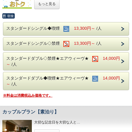
(エコノミーシングルは除きます）
もっと見る
☆先のご予定がお決まりのお客様には断然オトク☆
インターネット申込限定のプランです。
朝食
■お客様に安全にお過ごしいただく為に、お客様の触れる機
スタンダードシングル◆喫煙
13,300円～
/人
会が多い場所を
アルコール消毒を行っております。
当ホテルの客室は窓が開放出来る為、簡単に空気を入れ替
スタンダードシングル◇禁煙
13,300円～
/人
える事が可能です。
清掃時は常に換気をして新鮮な空気に入れ替えておりま
す。
スタンダードダブル◇禁煙★エアウィーヴ★
14,000円
～ ビジネス・旅行に最高のロケーション ～
～
/人
JR名古屋駅から徒歩４分♪
名鉄名古屋駅のすぐ上！！
中部国際空港まで最速２８分（名鉄名古屋駅から乗車可能）
スタンダードダブル◆喫煙★エアウィーヴ★
14,000円
～
/人
～ ご朝食 ～
１８階レストラン アイリス
※料金は消費税込み価格です。
名古屋めしも楽しめる和洋折衷のバイキングをご用意してお
ります。
営業時間：７：００～１０：００ （最終入場 ９：３０）
カップルプラン【素泊り】
大切な記念日を大切な人と…
お財布にも優しい ＋ お客様にも優しいホテルです♪♪
ご予約お待ちしてます(*^o^)ノ
お２人の特別な時間をおもてなしさせていただきます。