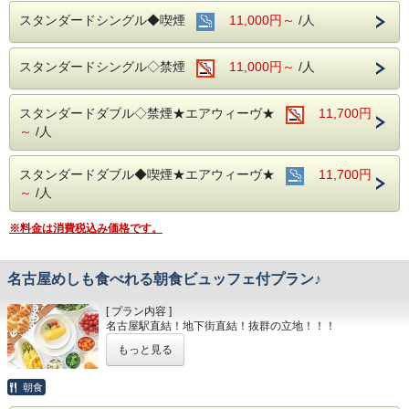
える事が可能です。
スタンダードシングル◆喫煙
11,000円～
/人
清掃時は常に換気をして新鮮な空気に入れ替えておりま
す。
スタンダードシングル◇禁煙
11,000円～
/人
中部国際空港へもアクセス抜群！
ホテル隣接の名鉄名古屋駅から直通電車が発着しています！
スタンダードダブル◇禁煙★エアウィーヴ★
11,700円
■交通アクセス■３つの主要駅と地下鉄が全て隣接！！
名鉄名古屋駅：徒歩１分 近鉄名古屋駅：徒歩１分
～
/人
ＪＲ名古屋駅：徒歩４分
名古屋市営地下鉄：東山線・桜通線まで徒歩３分
スタンダードダブル◆喫煙★エアウィーヴ★
11,700円
名鉄バスセンター：当ホテルの建物３・４階より高速バスが
～
/人
発着！
※料金は消費税込み価格です。
名古屋めしも食べれる朝食ビュッフェ付プラン♪
[ プラン内容 ]
名古屋駅直結！地下街直結！抜群の立地！！！
もっと見る
もちろんお部屋でインターネット接続可能！
電気スタンドの貸し出しもあり
デスクワークも楽々こなせます♪♪
朝食