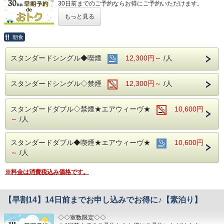
30日前までのご予約ならお得にご予約いただけます。
(エコノミーシングルは除きます）
もっと見る
☆先のご予定がお決まりのお客様には断然オトク☆
インターネット申込限定のプランです。
朝食
■お客様に安全にお過ごしいただく為に、お客様の触れる機
スタンダードシングル◆喫煙
12,300円～
/人
会が多い場所を
アルコール消毒を行っております。
当ホテルの客室は窓が開放出来る為、簡単に空気を入れ替
スタンダードシングル◇禁煙
12,300円～
/人
える事が可能です。
清掃時は常に換気をして新鮮な空気に入れ替えておりま
す。
スタンダードダブル◇禁煙★エアウィーヴ★
10,600円
～ ビジネス・旅行に最高のロケーション ～
～
/人
JR名古屋駅から徒歩４分♪
名鉄名古屋駅のすぐ上！！
中部国際空港まで最速２８分（名鉄名古屋駅から乗車可能）
スタンダードダブル◆喫煙★エアウィーヴ★
10,600円
～
/人
～ ご朝食 ～
１８階レストラン アイリス
※料金は消費税込み価格です。
名古屋めしも楽しめる和洋折衷のバイキングをご用意してお
ります。
営業時間：７：００～１０：００ （最終入場 ９：３０）
【早割14】14日前までお申し込みでお得に♪【素泊り】
◇◇室数限定◇◇
お財布にも優しい ＋ お客様にも優しいホテルです♪♪