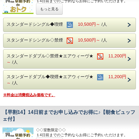
１4日前までのご予約ならお得にご予約いただけます。
ご予約お待ちしてます(*^o^)ノ
(エコノミーシングルは除きます）
もっと見る
☆先のご予定がお決まりのお客様には断然オトク☆
インターネット申込限定のプランです。
スタンダードシングル◆喫煙
10,500円～
/人
■お客様に安全にお過ごしいただく為に、お客様の触れる機
会が多い場所を
スタンダードシングル◇禁煙
10,500円～
/人
アルコール消毒を行っております。
当ホテルの客室は窓が開放出来る為、簡単に空気を入れ替
える事が可能です。
スタンダードダブル◇禁煙★エアウィーヴ★
清掃時は常に換気をして新鮮な空気に入れ替えておりま
11,200円
す。
～
/人
～ビジネス・旅行に最高のロケーション～
JR名古屋駅から徒歩４分
スタンダードダブル◆喫煙★エアウィーヴ★
11,200円
名鉄名古屋駅のすぐ上
～
/人
中部国際空港まで最速２８分（名鉄名古屋駅から乗車可能）
※料金は消費税込み価格です。
お財布にも優しい ＋ お客様にも優しいホテルです♪♪
ご予約お待ちしてます(*^o^)ノ
【早割14】14日前までお申し込みでお得に♪【朝食ビュッフ
ェ付】
◇◇室数限定◇◇
１4日前までのご予約ならお得にご予約いただけます。