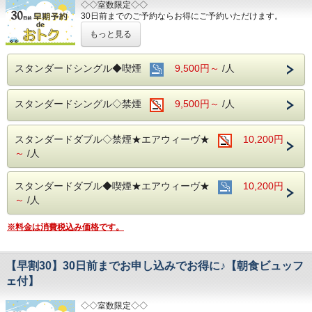
◇◇室数限定◇◇
30日前までのご予約ならお得にご予約いただけます。
(エコノミーシングルは除きます）
もっと見る
☆先のご予定がお決まりのお客様には断然オトク☆
インターネット申込限定のプランです。
スタンダードシングル◆喫煙
9,500円～
/人
■お客様に安全にお過ごしいただく為に、お客様の触れる機
会が多い場所を
スタンダードシングル◇禁煙
9,500円～
/人
アルコール消毒を行っております。
当ホテルの客室は窓が開放出来る為、簡単に空気を入れ替
える事が可能です。
スタンダードダブル◇禁煙★エアウィーヴ★
清掃時は常に換気をして新鮮な空気に入れ替えておりま
10,200円
す。
～
/人
～ビジネス・旅行に最高のロケーション～
JR名古屋駅から徒歩４分
スタンダードダブル◆喫煙★エアウィーヴ★
10,200円
名鉄名古屋駅のすぐ上
～
/人
中部国際空港まで最速２８分（名鉄名古屋駅から乗車可能）
※料金は消費税込み価格です。
お財布にも優しい ＋ お客様にも優しいホテルです♪♪
ご予約お待ちしてます(*^o^)ノ
【早割30】30日前までお申し込みでお得に♪【朝食ビュッフ
ェ付】
◇◇室数限定◇◇