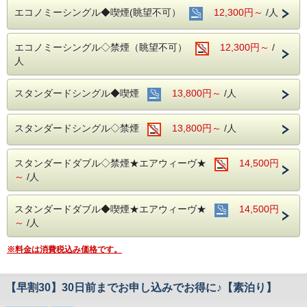
■全室インターネット接続完備 ◎Ｗｉ－Ｆｉ接続無料◎
エコノミーシングル◆喫煙(眺望不可）
12,300円～
/人
■お客様に安全にお過ごしいただく為に、お客様の触れる機
会が多い場所を
エコノミーシングル◇禁煙（眺望不可）
12,300円～
/
アルコール消毒を行っております。
当ホテルの客室は窓が開放出来る為、簡単に空気を入れ替
人
える事が可能です。
清掃時は常に換気をして新鮮な空気に入れ替えておりま
す。
スタンダードシングル◆喫煙
13,800円～
/人
■ご朝食
朝食会場：１８階レストラン｢アイリス｣
スタンダードシングル◇禁煙
13,800円～
/人
営業時間：７：００～１０：００ (最終入場 ９：３０)
名古屋めしも楽しめる和洋折衷のバイキングをご準備して
おります。
スタンダードダブル◇禁煙★エアウィーヴ★
14,500円
～
/人
中部国際空港へもアクセス抜群！
ホテル隣接の名鉄名古屋駅から直通電車が発着しています！
スタンダードダブル◆喫煙★エアウィーヴ★
14,500円
■交通アクセス■３つの主要駅と地下鉄が全て隣接！！
～
/人
名鉄名古屋駅：徒歩１分
近鉄名古屋駅：徒歩１分
ＪＲ名古屋駅：徒歩４分
※料金は消費税込み価格です。
名古屋市営地下鉄：東山線・桜通線まで徒歩３分
名鉄バスセンター：当ホテルの建物３・４階より高速バスが
【早割30】30日前までお申し込みでお得に♪【素泊り】
発着！