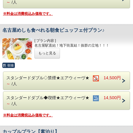
～
/人
える事が可能です。
清掃時は常に換気をして新鮮な空気に入れ替えておりま
※料金は消費税込み価格です。
す。
中部国際空港へもアクセス抜群！
ホテル隣接の名鉄名古屋駅から直通電車が発着しています！
名古屋めしも食べれる朝食ビュッフェ付プラン♪
■交通アクセス■３つの主要駅と地下鉄が全て隣接！！
[ プラン内容 ]
名鉄名古屋駅：徒歩１分 近鉄名古屋駅：徒歩１分
名古屋駅直結！地下街直結！抜群の立地！！！
ＪＲ名古屋駅：徒歩４分
名古屋市営地下鉄：東山線・桜通線まで徒歩３分
もっと見る
もちろんお部屋でインターネット接続可能！
電気スタンドの貸し出しもあり
名鉄バスセンター：当ホテルの建物３・４階より高速バスが
デスクワークも楽々こなせます♪♪
朝食
発着！
■全室インターネット接続完備 ◎Ｗｉ－Ｆｉ接続無料◎
スタンダードダブル◇禁煙★エアウィーヴ★
14,500円
～
/人
■お客様に安全にお過ごしいただく為に、お客様の触れる機
会が多い場所を
アルコール消毒を行っております。
スタンダードダブル◆喫煙★エアウィーヴ★
14,500円
当ホテルの客室は窓が開放出来る為、簡単に空気を入れ替
える事が可能です。
～
/人
清掃時は常に換気をして新鮮な空気に入れ替えておりま
す。
※料金は消費税込み価格です。
■ご朝食
朝食会場：１８階レストラン｢アイリス｣
営業時間：７：００～１０：００ (最終入場 ９：３０)
カップルプラン【素泊り】