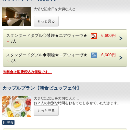
名古屋めしも楽しめる和洋折衷のバイキングをご準備して
おります。
大切な記念日を大切な人と…
中部国際空港へもアクセス抜群！
お２人の特別な時間をおもてなしさせていただきます。
ホテル隣接の名鉄名古屋駅から直通電車が発着しています！
もっと見る
■全室インターネット接続完備 ◎Ｗｉ－Ｆｉ接続無料◎
■交通アクセス■３つの主要駅と地下鉄が全て隣接！！
■交通アクセス■３つの主要駅と地下鉄が全て隣接！！
スタンダードダブル◇禁煙★エアウィーヴ★
名鉄名古屋駅：徒歩１分
6,600円
近鉄名古屋駅：徒歩１分
～
/人
ＪＲ名古屋駅：徒歩４分
名古屋市営地下鉄：東山線・桜通線まで徒歩３分
スタンダードダブル◆喫煙★エアウィーヴ★
6,600円
名鉄バスセンター：当ホテルの建物３・４階より高速バスが
～
/人
発着！
※料金は消費税込み価格です。
カップルプラン【朝食ビュッフェ付】
大切な記念日を大切な人と…
お２人の特別な時間をおもてなしさせていただきます。
もっと見る
朝食会場：１８階 レストラン「アイリス」
営業時間：７：００～１０：００ （最終入場 ９：３０）
名古屋めしも楽しめる和洋折衷のバイキング形式にてご準
朝食
備しております。