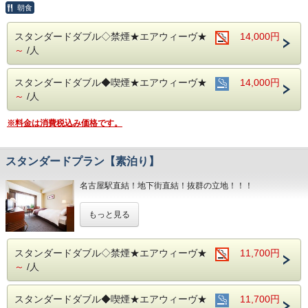
インターネット申込限定のプランです。
朝食
■お客様に安全にお過ごしいただく為に、お客様の触れる機
スタンダードダブル◇禁煙★エアウィーヴ★
14,000円
会が多い場所を
～
/人
アルコール消毒を行っております。
当ホテルの客室は窓が開放出来る為、簡単に空気を入れ替
える事が可能です。
スタンダードダブル◆喫煙★エアウィーヴ★
14,000円
清掃時は常に換気をして新鮮な空気に入れ替えておりま
す。
～
/人
～ ビジネス・旅行に最高のロケーション ～
※料金は消費税込み価格です。
JR名古屋駅から徒歩４分♪
名鉄名古屋駅のすぐ上！！
中部国際空港まで最速２８分（名鉄名古屋駅から乗車可能）
スタンダードプラン【素泊り】
～ ご朝食 ～
名古屋駅直結！地下街直結！抜群の立地！！！
１８階レストラン アイリス
名古屋めしも楽しめる和洋折衷のバイキングをご用意してお
もちろんお部屋でインターネット接続可能！
ります。
もっと見る
電気スタンドの貸し出しもあり
営業時間：７：００～１０：００ （最終入場 ９：３０）
デスクワークも楽々こなせます♪♪
■全室インターネット接続完備 ◎Ｗｉ－Ｆｉ接続無料◎
スタンダードダブル◇禁煙★エアウィーヴ★
11,700円
お財布にも優しい ＋ お客様にも優しいホテルです♪♪
～
/人
ご予約お待ちしてます(*^o^)ノ
■お客様に安全にお過ごしいただく為に、お客様の触れる機
会が多い場所を
アルコール消毒を行っております。
スタンダードダブル◆喫煙★エアウィーヴ★
11,700円
当ホテルの客室は窓が開放出来る為、簡単に空気を入れ替