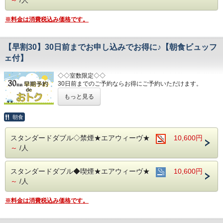
清掃時は常に換気をして新鮮な空気に入れ替えておりま
す。
※料金は消費税込み価格です。
～ビジネス・旅行に最高のロケーション～
JR名古屋駅から徒歩４分
【早割30】30日前までお申し込みでお得に♪【朝食ビュッフ
名鉄名古屋駅のすぐ上
中部国際空港まで最速２８分（名鉄名古屋駅から乗車可能）
ェ付】
お財布にも優しい ＋ お客様にも優しいホテルです♪♪
◇◇室数限定◇◇
ご予約お待ちしてます(*^o^)ノ
30日前までのご予約ならお得にご予約いただけます。
(エコノミーシングルは除きます）
もっと見る
☆先のご予定がお決まりのお客様には断然オトク☆
インターネット申込限定のプランです。
朝食
■お客様に安全にお過ごしいただく為に、お客様の触れる機
スタンダードダブル◇禁煙★エアウィーヴ★
10,600円
会が多い場所を
～
/人
アルコール消毒を行っております。
当ホテルの客室は窓が開放出来る為、簡単に空気を入れ替
える事が可能です。
スタンダードダブル◆喫煙★エアウィーヴ★
10,600円
清掃時は常に換気をして新鮮な空気に入れ替えておりま
す。
～
/人
～ ビジネス・旅行に最高のロケーション ～
※料金は消費税込み価格です。
JR名古屋駅から徒歩４分♪
名鉄名古屋駅のすぐ上！！
中部国際空港まで最速２８分（名鉄名古屋駅から乗車可能）