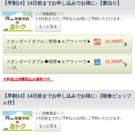
【早割14】14日前までお申し込みでお得に♪【素泊り】
～ ご朝食 ～
◇◇室数限定◇◇
１８階レストラン アイリス
１4日前までのご予約ならお得にご予約いただけます。
名古屋めしも楽しめる和洋折衷のバイキングをご用意してお
(エコノミーシングルは除きます）
ります。
もっと見る
☆先のご予定がお決まりのお客様には断然オトク☆
営業時間：７：００～１０：００ （最終入場 ９：３０）
インターネット申込限定のプランです。
スタンダードダブル◇禁煙★エアウィーヴ★
11,200円
お財布にも優しい ＋ お客様にも優しいホテルです♪♪
～
/人
■お客様に安全にお過ごしいただく為に、お客様の触れる機
ご予約お待ちしてます(*^o^)ノ
会が多い場所を
アルコール消毒を行っております。
スタンダードダブル◆喫煙★エアウィーヴ★
11,200円
当ホテルの客室は窓が開放出来る為、簡単に空気を入れ替
える事が可能です。
～
/人
清掃時は常に換気をして新鮮な空気に入れ替えておりま
す。
※料金は消費税込み価格です。
～ビジネス・旅行に最高のロケーション～
JR名古屋駅から徒歩４分
【早割14】14日前までお申し込みでお得に♪【朝食ビュッフ
名鉄名古屋駅のすぐ上
中部国際空港まで最速２８分（名鉄名古屋駅から乗車可能）
ェ付】
お財布にも優しい ＋ お客様にも優しいホテルです♪♪
◇◇室数限定◇◇
ご予約お待ちしてます(*^o^)ノ
１4日前までのご予約ならお得にご予約いただけます。
(エコノミーシングルは除きます）
もっと見る
☆先のご予定がお決まりのお客様には断然オトク☆