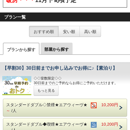
プラン一覧
おすすめ順
安い順
高い順
部屋から探す
プランから探す
【早割30】30日前までお申し込みでお得に♪【素泊り】
◇◇室数限定◇◇
30日前までのご予約ならお得にご予約いただけます。
(エコノミーシングルは除きます）
もっと見る
☆先のご予定がお決まりのお客様には断然オトク☆
インターネット申込限定のプランです。
スタンダードダブル◇禁煙★エアウィーヴ★
10,200円
～
/人
■お客様に安全にお過ごしいただく為に、お客様の触れる機
会が多い場所を
アルコール消毒を行っております。
スタンダードダブル◆喫煙★エアウィーヴ★
10,200円
当ホテルの客室は窓が開放出来る為、簡単に空気を入れ替
える事が可能です。
～
/人