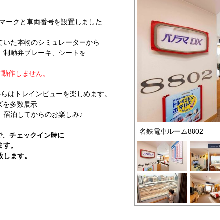
マークと車両番号を設置しました
ていた本物のシミュレーターから
、制動弁ブレーキ、シートを
て動作しません。
からはトレインビューを楽しめます。
ズを多数展示
宿泊してからのお楽しみ♪
名鉄電車ルーム8802
で、チェックイン時に
ます。
致します。