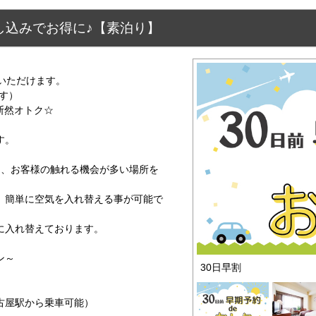
し込みでお得に♪【素泊り】
いただけます。
す）
断然オトク☆
す。
に、お客様の触れる機会が多い場所を
、簡単に空気を入れ替える事が可能で
に入れ替えております。
ン～
30日早割
古屋駅から乗車可能）