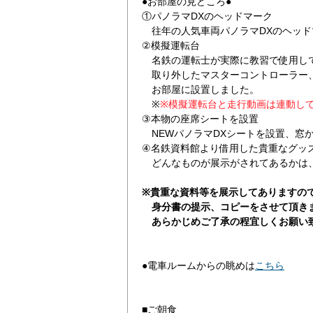
●お部屋の見どころ●
①パノラマDXのヘッドマーク
往年の人気車両パノラマDXのヘッド
②模擬運転台
名鉄の運転士が実際に教習で使用し
取り外したマスターコントローラー
お部屋に設置しました。
※
※模擬運転台と走行動画は連動し
③本物の座席シートを設置
NEWパノラマDXシートを設置、窓
④名鉄資料館より借用した貴重なグッ
どんなものが展示がされてあるかは、
※貴重な資料等を展示してありますの
身分書の提示、コピーをさせて頂き
あらかじめご了承の程宜しくお願い
●電車ルームからの眺めは
こちら
■ご朝食