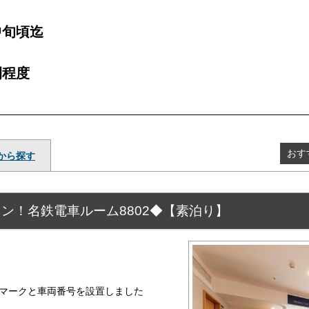
中旬頃迄
間程度
おす
から探す
ン！名鉄電車ルーム8802◆【素泊り】
マークと車両番号を設置しました