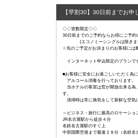
【早割30】30日前までお申
◇◇室数限定◇◇
30日前までのご予約ならお得にご予約
(エコノミーシングルは除きま
☆先のご予定がお決まりのお客様には
インターネット申込限定のプランで
■お客様に安全にお過ごしいただく為
アルコール消毒を行っております。
当ホテルの客室は窓が開放出来る為
す。
清掃時は常に換気をして新鮮な空気
～ビジネス・旅行に最高のロケーショ
JR名古屋駅から徒歩４分
名鉄名古屋駅のすぐ上
中部国際空港まで最速２８分（名鉄名