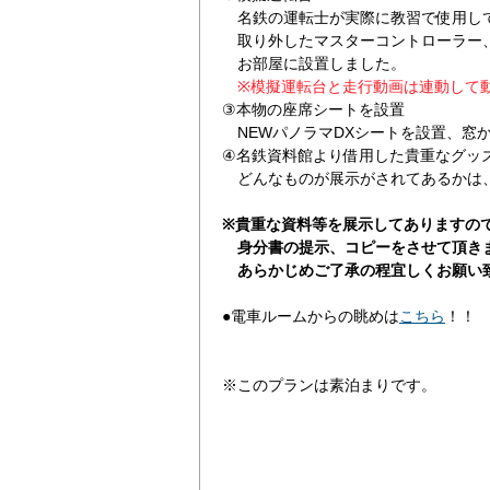
名鉄の運転士が実際に教習で使用し
取り外したマスターコントローラー
お部屋に設置しました。
※模擬運転台と走行動画は連動して
③本物の座席シートを設置
NEWパノラマDXシートを設置、窓
④名鉄資料館より借用した貴重なグッ
どんなものが展示がされてあるかは、
※貴重な資料等を展示してありますの
身分書の提示、コピーをさせて頂き
あらかじめご了承の程宜しくお願い
●電車ルームからの眺めは
こちら
！！
※このプランは素泊まりです。