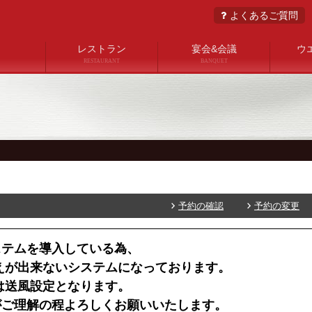
よくあるご質問
レストラン
宴会&会議
ウ
RESTAURANT
BANQUET
予約の確認
予約の変更
ステムを導入している為、
えが出来ないシステムになっております。
は送風設定となります。
がご理解の程よろしくお願いいたします。