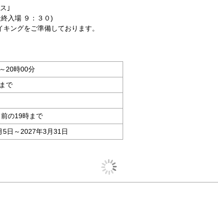
リス｣
終入場 ９：３０)
イキングをご準備しております。
～20時00分
分まで
日前の19時まで
月5日～2027年3月31日