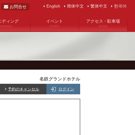
English
簡体中文
繁体中文
한국어
お問合せ
エディング
イベント
アクセス・駐車場
WEDDING
EVENTS
ACCESS
名鉄グランドホテル
予約のキャンセル
ログイン