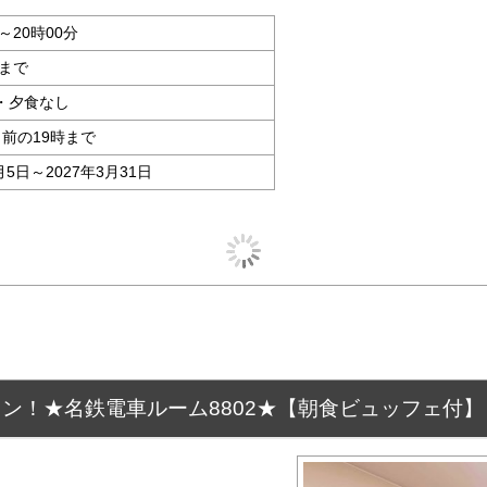
～20時00分
分まで
・夕食なし
日前の19時まで
月5日～2027年3月31日
ン！★名鉄電車ルーム8802★【朝食ビュッフェ付】