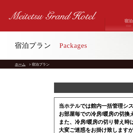
宿泊
STAY
宿泊プラン
Packages
ホーム
宿泊プラン
当ホテルでは館内一括管理シ
お部屋毎での冷房/暖房の切換
また、冷房/暖房の切り替え時
大変ご迷惑をお掛け致します