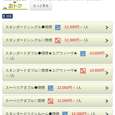
(エコノミーシングルは除きます）
もっと見る
☆先のご予定がお決まりのお客様には断然オトク☆
インターネット申込限定のプランです。
朝食
■お客様に安全にお過ごしいただく為に、お客様の触れる機
スタンダードシングル◆喫煙
12,300円～
/人
会が多い場所を
アルコール消毒を行っております。
当ホテルの客室は窓が開放出来る為、簡単に空気を入れ替
スタンダードシングル◇禁煙
12,300円～
/人
える事が可能です。
清掃時は常に換気をして新鮮な空気に入れ替えておりま
す。
スタンダードダブル◆喫煙★エアウィーヴ★
10,600円
～ ビジネス・旅行に最高のロケーション ～
～
/人
JR名古屋駅から徒歩４分♪
名鉄名古屋駅のすぐ上！！
中部国際空港まで最速２８分（名鉄名古屋駅から乗車可能）
スタンダードダブル◇禁煙★エアウィーヴ★
10,600円
～
/人
～ ご朝食 ～
１８階レストラン アイリス
スーペリアダブル◆喫煙
12,050円～
/人
名古屋めしも楽しめる和洋折衷のバイキングをご用意してお
ります。
営業時間：７：００～１０：００ （最終入場 ９：３０）
スーペリアダブル◇禁煙
12,050円～
/人
お財布にも優しい ＋ お客様にも優しいホテルです♪♪
スタンダードツインルーム◆喫煙
12,000円～
/人
ご予約お待ちしてます(*^o^)ノ