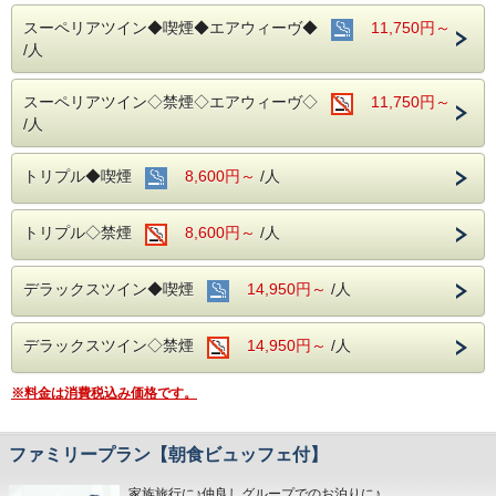
当ホテルの客室は窓が開放出来る為、簡単に空気を入れ替
える事が可能です。
スーペリアツイン◆喫煙◆エアウィーヴ◆
11,750円～
清掃時は常に換気をして新鮮な空気に入れ替えておりま
/人
す。
■交通アクセス■３つの主要駅と地下鉄が全て隣接！！
スーペリアツイン◇禁煙◇エアウィーヴ◇
11,750円～
名鉄名古屋駅：徒歩１分
/人
近鉄名古屋駅：徒歩１分
ＪＲ名古屋駅：徒歩４分
名古屋市営地下鉄：東山線・桜通線まで徒歩３分
トリプル◆喫煙
8,600円～
/人
名鉄バスセンター：当ホテルの建物３・４階より高速バスが
発着！
トリプル◇禁煙
8,600円～
/人
■みんなでお出かけ♪観光スポットのご案内■
名古屋城：お城好きな方にも好評の名古屋城。おもてなし武
将隊の活躍も話題♪
デラックスツイン◆喫煙
14,950円～
/人
名古屋港水族館：子供も大人も楽しめる大迫力のイルカパフ
ォーマンス◎
デラックスツイン◇禁煙
14,950円～
/人
リニア鉄道館：歴代の新幹線・在来線の実物車両展示あり。
※料金は消費税込み価格です。
ファミリープラン【朝食ビュッフェ付】
家族旅行に♪仲良しグループでのお泊りに♪