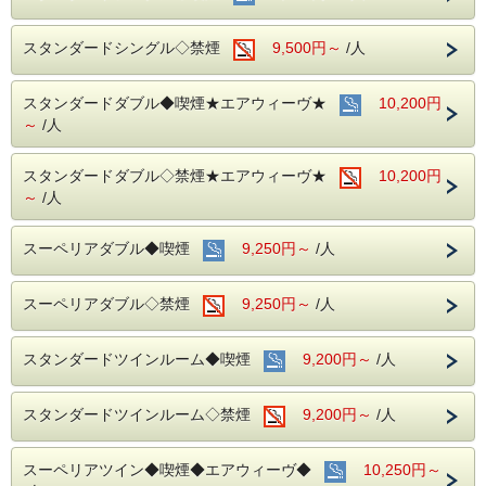
身分書の提示、コピーをさせて頂きます。
■お客様に安全にお過ごしいただく為に、お客様の触れる機
あらかじめご了承の程宜しくお願い致します。
会が多い場所を
スタンダードシングル◇禁煙
9,500円～
/人
アルコール消毒を行っております。
当ホテルの客室は窓が開放出来る為、簡単に空気を入れ替
える事が可能です。
●電車ルームからの眺めは
こちら
スタンダードダブル◆喫煙★エアウィーヴ★
清掃時は常に換気をして新鮮な空気に入れ替えておりま
10,200円
す。
～
/人
■ご朝食
～ビジネス・旅行に最高のロケーション～
朝食会場：１８階レストラン｢アイリス｣
JR名古屋駅から徒歩４分
スタンダードダブル◇禁煙★エアウィーヴ★
10,200円
営業時間：７：００～１０：００ (最終入場 ９：
名鉄名古屋駅のすぐ上
～
/人
３０)
中部国際空港まで最速２８分（名鉄名古屋駅から乗車可能）
名古屋めしも楽しめる和洋折衷のバイキングをご
お財布にも優しい ＋ お客様にも優しいホテルです♪♪
スーペリアダブル◆喫煙
準備しております。
9,250円～
/人
ご予約お待ちしてます(*^o^)ノ
スーペリアダブル◇禁煙
9,250円～
/人
スタンダードツインルーム◆喫煙
9,200円～
/人
スタンダードツインルーム◇禁煙
9,200円～
/人
スーペリアツイン◆喫煙◆エアウィーヴ◆
10,250円～