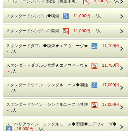
エコノミーシングル◇禁煙（眺望不可）
9,500円～
/人
アルコール消毒を行っております。
当ホテルの客室は窓が開放出来る為、簡単に空気を入れ替
える事が可能です。
スタンダードシングル◆喫煙
11,000円～
/人
清掃時は常に換気をして新鮮な空気に入れ替えておりま
す。
スタンダードシングル◇禁煙
11,000円～
/人
中部国際空港へもアクセス抜群！
ホテル隣接の名鉄名古屋駅から直通電車が発着しています！
スタンダードダブル◆喫煙★エアウィーヴ★
11,700円
■交通アクセス■３つの主要駅と地下鉄が全て隣接！！
名鉄名古屋駅：徒歩１分 近鉄名古屋駅：徒歩１分
～
/人
ＪＲ名古屋駅：徒歩４分
名古屋市営地下鉄：東山線・桜通線まで徒歩３分
スタンダードダブル◇禁煙★エアウィーヴ★
11,700円
名鉄バスセンター：当ホテルの建物３・４階より高速バスが
～
/人
発着！
スタンダードツイン・シングルユース◆喫煙
17,000円
～
/人
スタンダードツイン・シングルユース◇禁煙
17,000円
～
/人
スーペリアツイン・シングルユース◆喫煙◆エアウィーヴ◆
19,000円～
/人