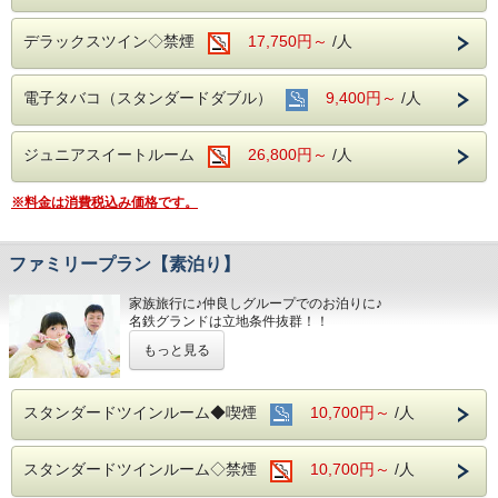
デラックスツイン◇禁煙
17,750円～
/人
電子タバコ（スタンダードダブル）
9,400円～
/人
ジュニアスイートルーム
26,800円～
/人
※料金は消費税込み価格です。
ファミリープラン【素泊り】
家族旅行に♪仲良しグループでのお泊りに♪
名鉄グランドは立地条件抜群！！
どこへ出かけるにも好アクセスです☆☆
もっと見る
！！さらに！！
☆★家族旅行には嬉しい♪添い寝のお子様は
無料で宿泊ＯＫです
スタンダードツインルーム◆喫煙
10,700円～
/人
■お客様に安全にお過ごしいただく為に、お客様の触れる機
会が多い場所を
スタンダードツインルーム◇禁煙
10,700円～
/人
アルコール消毒を行っております。