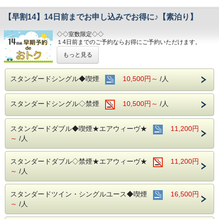
【早割14】14日前までお申し込みでお得に♪【素泊り】
◇◇室数限定◇◇
１4日前までのご予約ならお得にご予約いただけます。
(エコノミーシングルは除きます）
もっと見る
☆先のご予定がお決まりのお客様には断然オトク☆
インターネット申込限定のプランです。
スタンダードシングル◆喫煙
10,500円～
/人
■お客様に安全にお過ごしいただく為に、お客様の触れる機
会が多い場所を
スタンダードシングル◇禁煙
10,500円～
/人
アルコール消毒を行っております。
当ホテルの客室は窓が開放出来る為、簡単に空気を入れ替
える事が可能です。
スタンダードダブル◆喫煙★エアウィーヴ★
清掃時は常に換気をして新鮮な空気に入れ替えておりま
11,200円
す。
～
/人
～ビジネス・旅行に最高のロケーション～
JR名古屋駅から徒歩４分
スタンダードダブル◇禁煙★エアウィーヴ★
11,200円
名鉄名古屋駅のすぐ上
～
/人
中部国際空港まで最速２８分（名鉄名古屋駅から乗車可能）
お財布にも優しい ＋ お客様にも優しいホテルです♪♪
スタンダードツイン・シングルユース◆喫煙
16,500円
ご予約お待ちしてます(*^o^)ノ
～
/人