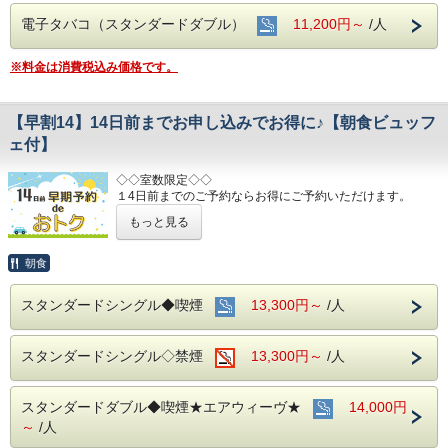
電子タバコ（スタンダードダブル）
11,200円～
/人
※料金は消費税込み価格です。
【早割14】14日前までお申し込みでお得に♪【朝食ビュッフ
ェ付】
◇◇室数限定◇◇
１4日前までのご予約ならお得にご予約いただけます。
(エコノミーシングルは除きます）
もっと見る
☆先のご予定がお決まりのお客様には断然オトク☆
インターネット申込限定のプランです。
朝食
■お客様に安全にお過ごしいただく為に、お客様の触れる機
スタンダードシングル◆喫煙
13,300円～
/人
会が多い場所を
アルコール消毒を行っております。
当ホテルの客室は窓が開放出来る為、簡単に空気を入れ替
スタンダードシングル◇禁煙
13,300円～
/人
える事が可能です。
清掃時は常に換気をして新鮮な空気に入れ替えておりま
す。
スタンダードダブル◆喫煙★エアウィーヴ★
14,000円
～ ビジネス・旅行に最高のロケーション ～
～
/人
JR名古屋駅から徒歩４分♪