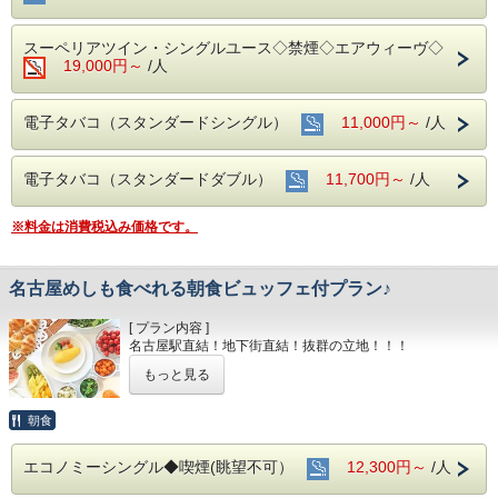
スーペリアツイン・シングルユース◇禁煙◇エアウィーヴ◇
19,000円～
/人
電子タバコ（スタンダードシングル）
11,000円～
/人
電子タバコ（スタンダードダブル）
11,700円～
/人
※料金は消費税込み価格です。
名古屋めしも食べれる朝食ビュッフェ付プラン♪
[ プラン内容 ]
名古屋駅直結！地下街直結！抜群の立地！！！
もっと見る
もちろんお部屋でインターネット接続可能！
電気スタンドの貸し出しもあり
デスクワークも楽々こなせます♪♪
朝食
■全室インターネット接続完備 ◎Ｗｉ－Ｆｉ接続無料◎
エコノミーシングル◆喫煙(眺望不可）
12,300円～
/人
■お客様に安全にお過ごしいただく為に、お客様の触れる機