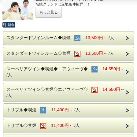
名鉄グランドは立地条件抜群！！
どこへ出かけるにも好アクセスです☆☆
もっと見る
！！さらに！！
家族旅行には嬉しい♪
添い寝のお子様は無料で宿泊ＯＫです☆
朝食
■お客様に安全にお過ごしいただく為に、お客様の触れる機
スタンダードツインルーム◆喫煙
13,500円～
/人
会が多い場所を
アルコール消毒を行っております。
当ホテルの客室は窓が開放出来る為、簡単に空気を入れ替
スタンダードツインルーム◇禁煙
13,500円～
/人
える事が可能です。
清掃時は常に換気をして新鮮な空気に入れ替えておりま
す。
スーペリアツイン◆喫煙◆エアウィーヴ◆
14,550円～
■ご朝食
/人
朝食会場：１８階レストラン「アイリス」
営業時間：７：００～１０：００ （最終入場 ９：３０）
名古屋めしも楽しめる和洋折衷のバイキングをご準備して
スーペリアツイン◇禁煙◇エアウィーヴ◇
14,550円～
おります。
/人
■交通アクセス■３つの主要駅と地下鉄が全て隣接！！
名鉄名古屋駅：徒歩１分
トリプル◆喫煙
11,400円～
/人
近鉄名古屋駅：徒歩１分
ＪＲ名古屋駅：徒歩４分
名古屋市営地下鉄：東山線・桜通線まで徒歩３分
トリプル◇禁煙
11,400円～
/人
名鉄バスセンター：当ホテルの建物３・４階より高速バスが
発着！