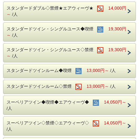
名鉄名古屋駅のすぐ上！！
中部国際空港まで最速２８分（名鉄名古屋駅から乗車可能）
スタンダードダブル◇禁煙★エアウィーヴ★
14,000円
～
/人
～ ご朝食 ～
１８階レストラン アイリス
スタンダードツイン・シングルユース◆喫煙
19,300円
名古屋めしも楽しめる和洋折衷のバイキングをご用意してお
～
/人
ります。
営業時間：７：００～１０：００ （最終入場 ９：３０）
スタンダードツイン・シングルユース◇禁煙
19,300円
～
/人
お財布にも優しい ＋ お客様にも優しいホテルです♪♪
ご予約お待ちしてます(*^o^)ノ
スタンダードツインルーム◆喫煙
13,000円～
/人
スタンダードツインルーム◇禁煙
13,000円～
/人
スーペリアツイン◆喫煙◆エアウィーヴ◆
14,050円～
/人
スーペリアツイン◇禁煙◇エアウィーヴ◇
14,050円～
/人