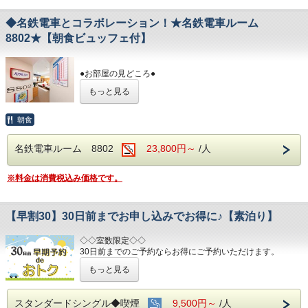
お部屋に設置しました。
※模擬運転台と走行動画は連動して動作しませ
◆名鉄電車とコラボレーション！★名鉄電車ルーム
ん。
8802★【朝食ビュッフェ付】
③本物の座席シートを設置
NEWパノラマDXシートを設置、窓からはトレインビュー
を楽しめます。
●お部屋の見どころ●
④名鉄資料館より借用した貴重なグッズを多数展示
①パノラマDXのヘッドマーク
どんなものが展示がされてあるかは、宿泊してからのお楽
もっと見る
往年の人気車両パノラマDXのヘッドマークと車両番号を
しみ♪
設置しました
②模擬運転台
※貴重な資料等を展示してありますので、チェックイン時に
朝食
名鉄の運転士が実際に教習で使用していた本物のシミュレ
身分書の提示、コピーをさせて頂きます。
ーターから
あらかじめご了承の程宜しくお願い致します。
名鉄電車ルーム 8802
23,800円～
/人
取り外したマスターコントローラー、制動弁ブレーキ、シ
ートを
●電車ルームからの眺めは
こちら
！！
お部屋に設置しました。
※料金は消費税込み価格です。
※模擬運転台と走行動画は連動して動作しませ
※
※このプランは素泊まりです。
ん。
③本物の座席シートを設置
【早割30】30日前までお申し込みでお得に♪【素泊り】
NEWパノラマDXシートを設置、窓からはトレインビュー
を楽しめます。
◇◇室数限定◇◇
④名鉄資料館より借用した貴重なグッズを多数展示
30日前までのご予約ならお得にご予約いただけます。
どんなものが展示がされてあるかは、宿泊してからのお楽
(エコノミーシングルは除きます）
しみ♪
もっと見る
☆先のご予定がお決まりのお客様には断然オトク☆
※貴重な資料等を展示してありますので、チェック
インターネット申込限定のプランです。
イン時に
スタンダードシングル◆喫煙
9,500円～
/人