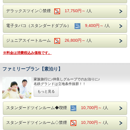
デラックスツイン◇禁煙
17,750円～
/人
電子タバコ（スタンダードダブル）
9,400円～
/人
ジュニアスイートルーム
26,800円～
/人
※料金は消費税込み価格です。
ファミリープラン【素泊り】
家族旅行に♪仲良しグループでのお泊りに♪
名鉄グランドは立地条件抜群！！
どこへ出かけるにも好アクセスです☆☆
もっと見る
！！さらに！！
☆★家族旅行には嬉しい♪添い寝のお子様は
無料で宿泊ＯＫです
スタンダードツインルーム◆喫煙
10,700円～
/人
■お客様に安全にお過ごしいただく為に、お客様の触れる機
会が多い場所を
スタンダードツインルーム◇禁煙
10,700円～
/人
アルコール消毒を行っております。