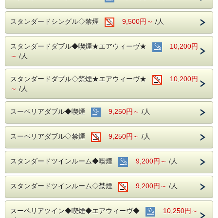
身分書の提示、コピーをさせて頂きます。
■お客様に安全にお過ごしいただく為に、お客様の触れる機
あらかじめご了承の程宜しくお願い致します。
会が多い場所を
スタンダードシングル◇禁煙
9,500円～
/人
アルコール消毒を行っております。
当ホテルの客室は窓が開放出来る為、簡単に空気を入れ替
える事が可能です。
●電車ルームからの眺めは
こちら
スタンダードダブル◆喫煙★エアウィーヴ★
清掃時は常に換気をして新鮮な空気に入れ替えておりま
10,200円
す。
～
/人
■ご朝食
～ビジネス・旅行に最高のロケーション～
朝食会場：１８階レストラン｢アイリス｣
JR名古屋駅から徒歩４分
スタンダードダブル◇禁煙★エアウィーヴ★
10,200円
営業時間：７：００～１０：００ (最終入場 ９：
名鉄名古屋駅のすぐ上
～
/人
３０)
中部国際空港まで最速２８分（名鉄名古屋駅から乗車可能）
名古屋めしも楽しめる和洋折衷のバイキングをご
お財布にも優しい ＋ お客様にも優しいホテルです♪♪
スーペリアダブル◆喫煙
準備しております。
9,250円～
/人
ご予約お待ちしてます(*^o^)ノ
スーペリアダブル◇禁煙
9,250円～
/人
スタンダードツインルーム◆喫煙
9,200円～
/人
スタンダードツインルーム◇禁煙
9,200円～
/人
スーペリアツイン◆喫煙◆エアウィーヴ◆
10,250円～