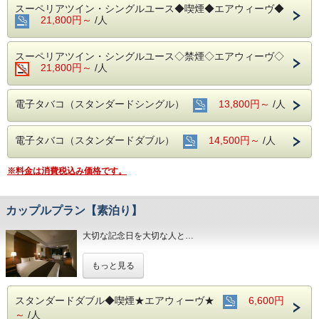
スーペリアツイン・シングルユース◆喫煙◆エアウィーヴ◆
21,800円～
/人
スーペリアツイン・シングルユース◇禁煙◇エアウィーヴ◇
21,800円～
/人
電子タバコ（スタンダードシングル）
13,800円～
/人
電子タバコ（スタンダードダブル）
14,500円～
/人
※料金は消費税込み価格です。
カップルプラン【素泊り】
大切な記念日を大切な人と…
お２人の特別な時間をおもてなしさせていただきます。
もっと見る
■全室インターネット接続完備 ◎Ｗｉ－Ｆｉ接続無料◎
■交通アクセス■３つの主要駅と地下鉄が全て隣接！！
スタンダードダブル◆喫煙★エアウィーヴ★
6,600円
～
/人