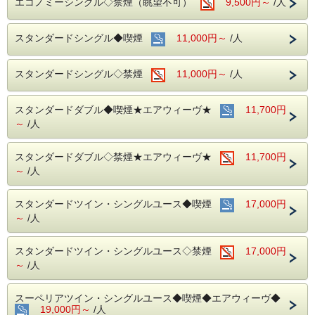
エコノミーシングル◇禁煙（眺望不可）
9,500円～
/人
アルコール消毒を行っております。
当ホテルの客室は窓が開放出来る為、簡単に空気を入れ替
える事が可能です。
スタンダードシングル◆喫煙
11,000円～
/人
清掃時は常に換気をして新鮮な空気に入れ替えておりま
す。
スタンダードシングル◇禁煙
11,000円～
/人
中部国際空港へもアクセス抜群！
ホテル隣接の名鉄名古屋駅から直通電車が発着しています！
スタンダードダブル◆喫煙★エアウィーヴ★
11,700円
■交通アクセス■３つの主要駅と地下鉄が全て隣接！！
名鉄名古屋駅：徒歩１分 近鉄名古屋駅：徒歩１分
～
/人
ＪＲ名古屋駅：徒歩４分
名古屋市営地下鉄：東山線・桜通線まで徒歩３分
スタンダードダブル◇禁煙★エアウィーヴ★
11,700円
名鉄バスセンター：当ホテルの建物３・４階より高速バスが
～
/人
発着！
スタンダードツイン・シングルユース◆喫煙
17,000円
～
/人
スタンダードツイン・シングルユース◇禁煙
17,000円
～
/人
スーペリアツイン・シングルユース◆喫煙◆エアウィーヴ◆
19,000円～
/人