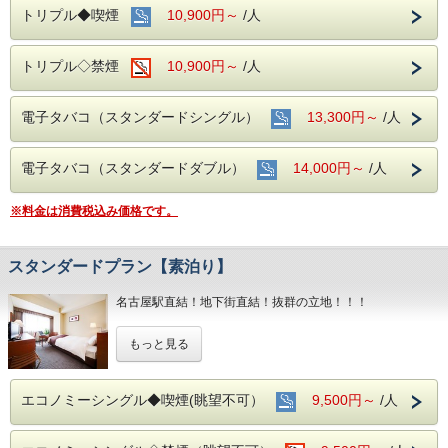
トリプル◆喫煙
10,900円～
/人
トリプル◇禁煙
10,900円～
/人
電子タバコ（スタンダードシングル）
13,300円～
/人
電子タバコ（スタンダードダブル）
14,000円～
/人
※料金は消費税込み価格です。
スタンダードプラン【素泊り】
名古屋駅直結！地下街直結！抜群の立地！！！
もちろんお部屋でインターネット接続可能！
もっと見る
電気スタンドの貸し出しもあり
デスクワークも楽々こなせます♪♪
■全室インターネット接続完備 ◎Ｗｉ－Ｆｉ接続無料◎
エコノミーシングル◆喫煙(眺望不可）
9,500円～
/人
■お客様に安全にお過ごしいただく為に、お客様の触れる機
会が多い場所を