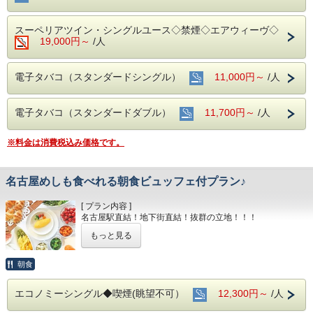
スーペリアツイン・シングルユース◇禁煙◇エアウィーヴ◇
19,000円～
/人
電子タバコ（スタンダードシングル）
11,000円～
/人
電子タバコ（スタンダードダブル）
11,700円～
/人
※料金は消費税込み価格です。
名古屋めしも食べれる朝食ビュッフェ付プラン♪
[ プラン内容 ]
名古屋駅直結！地下街直結！抜群の立地！！！
もっと見る
もちろんお部屋でインターネット接続可能！
電気スタンドの貸し出しもあり
デスクワークも楽々こなせます♪♪
朝食
■全室インターネット接続完備 ◎Ｗｉ－Ｆｉ接続無料◎
エコノミーシングル◆喫煙(眺望不可）
12,300円～
/人
■お客様に安全にお過ごしいただく為に、お客様の触れる機