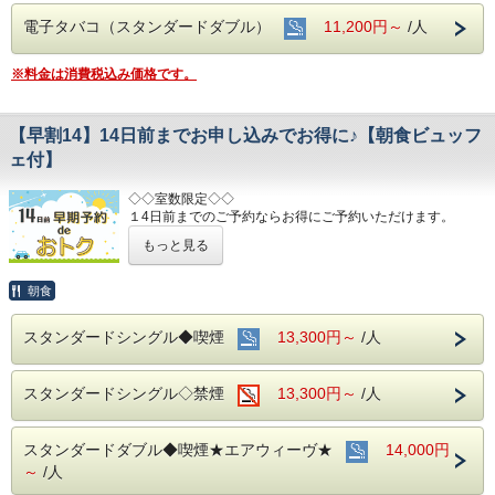
電子タバコ（スタンダードダブル）
11,200円～
/人
※料金は消費税込み価格です。
【早割14】14日前までお申し込みでお得に♪【朝食ビュッフ
ェ付】
◇◇室数限定◇◇
１4日前までのご予約ならお得にご予約いただけます。
(エコノミーシングルは除きます）
もっと見る
☆先のご予定がお決まりのお客様には断然オトク☆
インターネット申込限定のプランです。
朝食
■お客様に安全にお過ごしいただく為に、お客様の触れる機
スタンダードシングル◆喫煙
13,300円～
/人
会が多い場所を
アルコール消毒を行っております。
当ホテルの客室は窓が開放出来る為、簡単に空気を入れ替
スタンダードシングル◇禁煙
13,300円～
/人
える事が可能です。
清掃時は常に換気をして新鮮な空気に入れ替えておりま
す。
スタンダードダブル◆喫煙★エアウィーヴ★
14,000円
～ ビジネス・旅行に最高のロケーション ～
～
/人
JR名古屋駅から徒歩４分♪