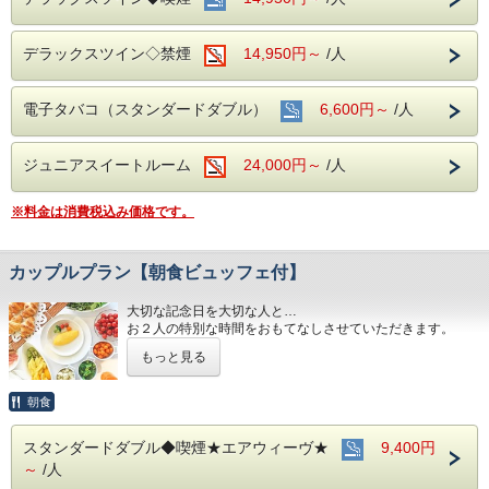
デラックスツイン◇禁煙
14,950円～
/人
電子タバコ（スタンダードダブル）
6,600円～
/人
ジュニアスイートルーム
24,000円～
/人
※料金は消費税込み価格です。
カップルプラン【朝食ビュッフェ付】
大切な記念日を大切な人と…
お２人の特別な時間をおもてなしさせていただきます。
もっと見る
朝食会場：１８階 レストラン「アイリス」
営業時間：７：００～１０：００ （最終入場 ９：３０）
名古屋めしも楽しめる和洋折衷のバイキング形式にてご準
朝食
備しております。
スタンダードダブル◆喫煙★エアウィーヴ★
9,400円
■全室インターネット接続完備 ◎Ｗｉ-Ｆｉ接続無料◎
～
/人
■３つの主要駅と地下鉄が全て隣接！！