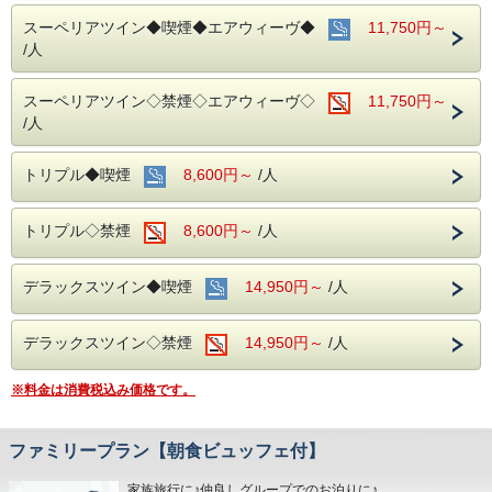
当ホテルの客室は窓が開放出来る為、簡単に空気を入れ替
える事が可能です。
スーペリアツイン◆喫煙◆エアウィーヴ◆
11,750円～
清掃時は常に換気をして新鮮な空気に入れ替えておりま
/人
す。
■交通アクセス■３つの主要駅と地下鉄が全て隣接！！
スーペリアツイン◇禁煙◇エアウィーヴ◇
11,750円～
名鉄名古屋駅：徒歩１分
/人
近鉄名古屋駅：徒歩１分
ＪＲ名古屋駅：徒歩４分
名古屋市営地下鉄：東山線・桜通線まで徒歩３分
トリプル◆喫煙
8,600円～
/人
名鉄バスセンター：当ホテルの建物３・４階より高速バスが
発着！
トリプル◇禁煙
8,600円～
/人
■みんなでお出かけ♪観光スポットのご案内■
名古屋城：お城好きな方にも好評の名古屋城。おもてなし武
将隊の活躍も話題♪
デラックスツイン◆喫煙
14,950円～
/人
名古屋港水族館：子供も大人も楽しめる大迫力のイルカパフ
ォーマンス◎
デラックスツイン◇禁煙
14,950円～
/人
リニア鉄道館：歴代の新幹線・在来線の実物車両展示あり。
※料金は消費税込み価格です。
ファミリープラン【朝食ビュッフェ付】
家族旅行に♪仲良しグループでのお泊りに♪