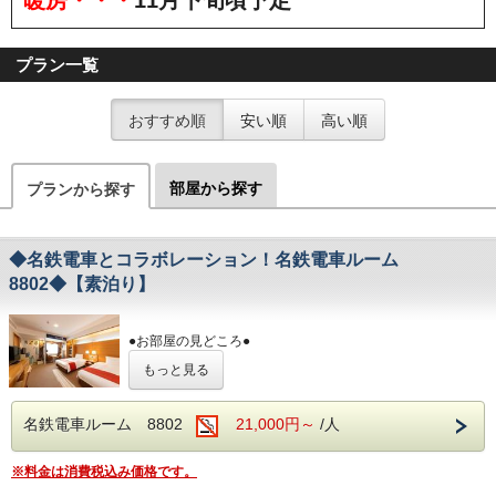
プラン一覧
おすすめ順
安い順
高い順
部屋から探す
プランから探す
◆名鉄電車とコラボレーション！名鉄電車ルーム
8802◆【素泊り】
●お部屋の見どころ●
①パノラマDXのヘッドマーク
もっと見る
往年の人気車両パノラマDXのヘッドマークと車両番号を
設置しました
②模擬運転台
名鉄電車ルーム 8802
21,000円～
/人
名鉄の運転士が実際に教習で使用していた本物のシミュレ
ーターから
取り外したマスターコントローラー、制動弁ブレーキ、シ
※料金は消費税込み価格です。
ートを