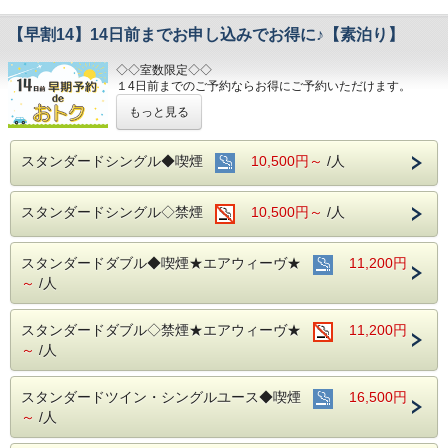
【早割14】14日前までお申し込みでお得に♪【素泊り】
◇◇室数限定◇◇
１4日前までのご予約ならお得にご予約いただけます。
(エコノミーシングルは除きます）
もっと見る
☆先のご予定がお決まりのお客様には断然オトク☆
インターネット申込限定のプランです。
スタンダードシングル◆喫煙
10,500円～
/人
■お客様に安全にお過ごしいただく為に、お客様の触れる機
会が多い場所を
スタンダードシングル◇禁煙
10,500円～
/人
アルコール消毒を行っております。
当ホテルの客室は窓が開放出来る為、簡単に空気を入れ替
える事が可能です。
スタンダードダブル◆喫煙★エアウィーヴ★
清掃時は常に換気をして新鮮な空気に入れ替えておりま
11,200円
す。
～
/人
～ビジネス・旅行に最高のロケーション～
JR名古屋駅から徒歩４分
スタンダードダブル◇禁煙★エアウィーヴ★
11,200円
名鉄名古屋駅のすぐ上
～
/人
中部国際空港まで最速２８分（名鉄名古屋駅から乗車可能）
お財布にも優しい ＋ お客様にも優しいホテルです♪♪
スタンダードツイン・シングルユース◆喫煙
16,500円
ご予約お待ちしてます(*^o^)ノ
～
/人