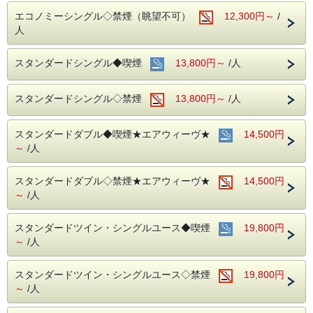
会が多い場所を
エコノミーシングル◇禁煙（眺望不可）
12,300円～
/
アルコール消毒を行っております。
当ホテルの客室は窓が開放出来る為、簡単に空気を入れ替
人
える事が可能です。
清掃時は常に換気をして新鮮な空気に入れ替えておりま
す。
スタンダードシングル◆喫煙
13,800円～
/人
■ご朝食
朝食会場：１８階レストラン｢アイリス｣
スタンダードシングル◇禁煙
13,800円～
/人
営業時間：７：００～１０：００ (最終入場 ９：３０)
名古屋めしも楽しめる和洋折衷のバイキングをご準備して
おります。
スタンダードダブル◆喫煙★エアウィーヴ★
14,500円
～
/人
中部国際空港へもアクセス抜群！
ホテル隣接の名鉄名古屋駅から直通電車が発着しています！
スタンダードダブル◇禁煙★エアウィーヴ★
14,500円
■交通アクセス■３つの主要駅と地下鉄が全て隣接！！
～
/人
名鉄名古屋駅：徒歩１分
近鉄名古屋駅：徒歩１分
ＪＲ名古屋駅：徒歩４分
スタンダードツイン・シングルユース◆喫煙
19,800円
名古屋市営地下鉄：東山線・桜通線まで徒歩３分
～
/人
名鉄バスセンター：当ホテルの建物３・４階より高速バスが
発着！
スタンダードツイン・シングルユース◇禁煙
19,800円
～
/人