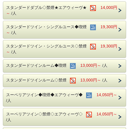
名鉄名古屋駅のすぐ上！！
中部国際空港まで最速２８分（名鉄名古屋駅から乗車可能）
スタンダードダブル◇禁煙★エアウィーヴ★
14,000円
～
/人
～ ご朝食 ～
１８階レストラン アイリス
スタンダードツイン・シングルユース◆喫煙
19,300円
名古屋めしも楽しめる和洋折衷のバイキングをご用意してお
～
/人
ります。
営業時間：７：００～１０：００ （最終入場 ９：３０）
スタンダードツイン・シングルユース◇禁煙
19,300円
～
/人
お財布にも優しい ＋ お客様にも優しいホテルです♪♪
ご予約お待ちしてます(*^o^)ノ
スタンダードツインルーム◆喫煙
13,000円～
/人
スタンダードツインルーム◇禁煙
13,000円～
/人
スーペリアツイン◆喫煙◆エアウィーヴ◆
14,050円～
/人
スーペリアツイン◇禁煙◇エアウィーヴ◇
14,050円～
/人