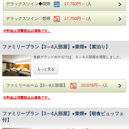
デラックスツイン◆喫煙
17,750円～
/人
■みんなでお出かけ♪観光スポットのご案内■
名古屋城：お城好きな方にも好評の名古屋城。
デラックスツイン◇禁煙
17,750円～
/人
名古屋港水族館：子供も大人も楽しめる大迫力のイルカパフ
ォーマンス◎
※料金は消費税込み価格です。
リニア鉄道館：歴代の新幹線・在来線の実物車両展示あり。
ファミリープラン【3～4人部屋】●禁煙●【素泊り】
名鉄グランドホテルでは、３～４人部屋を増室しました。
ファミリーにグループ旅行に、女子会にいかがでしょうか？
もっと見る
禁煙ルームのみとなります。
●添い寝のお子様●
添い寝のお子様は2名様までとさせていただきます。
ファミリールーム【3～4人部屋】
10,075円～
/人
●トレインビューのお部屋もございます●
※料金は消費税込み価格です。
ご希望の方はホテルへご連絡をお願い致します。
数室限定の為、満室の際はご了承の程お願い申し上げます。
ファミリープラン【3～4人部屋】●禁煙●【朝食ビュッフェ
◇おすすめ観光スポット◇
付】
・名古屋港水族館
・リニア鉄道館