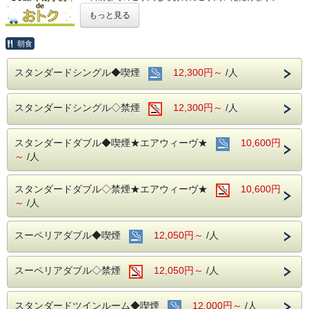
(エコノミーシングルは除きます）
もっと見る
☆先のご予定がお決まりのお客様には断然オトク☆
インターネット申込限定のプランです。
朝食
■お客様に安全にお過ごしいただく為に、お客様の触れる機
スタンダードシングル◆喫煙
12,300円～
/人
会が多い場所を
アルコール消毒を行っております。
当ホテルの客室は窓が開放出来る為、簡単に空気を入れ替
スタンダードシングル◇禁煙
12,300円～
/人
える事が可能です。
清掃時は常に換気をして新鮮な空気に入れ替えておりま
す。
スタンダードダブル◆喫煙★エアウィーヴ★
10,600円
～ ビジネス・旅行に最高のロケーション ～
～
/人
JR名古屋駅から徒歩４分♪
名鉄名古屋駅のすぐ上！！
中部国際空港まで最速２８分（名鉄名古屋駅から乗車可能）
スタンダードダブル◇禁煙★エアウィーヴ★
10,600円
～
/人
～ ご朝食 ～
１８階レストラン アイリス
スーペリアダブル◆喫煙
12,050円～
/人
名古屋めしも楽しめる和洋折衷のバイキングをご用意してお
ります。
営業時間：７：００～１０：００ （最終入場 ９：３０）
スーペリアダブル◇禁煙
12,050円～
/人
お財布にも優しい ＋ お客様にも優しいホテルです♪♪
スタンダードツインルーム◆喫煙
12,000円～
/人
ご予約お待ちしてます(*^o^)ノ