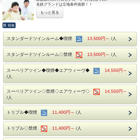
名鉄グランドは立地条件抜群！！
どこへ出かけるにも好アクセスです☆☆
もっと見る
！！さらに！！
家族旅行には嬉しい♪
添い寝のお子様は無料で宿泊ＯＫです☆
朝食
■お客様に安全にお過ごしいただく為に、お客様の触れる機
スタンダードツインルーム◆喫煙
13,500円～
/人
会が多い場所を
アルコール消毒を行っております。
当ホテルの客室は窓が開放出来る為、簡単に空気を入れ替
スタンダードツインルーム◇禁煙
13,500円～
/人
える事が可能です。
清掃時は常に換気をして新鮮な空気に入れ替えておりま
す。
スーペリアツイン◆喫煙◆エアウィーヴ◆
14,550円～
■ご朝食
/人
朝食会場：１８階レストラン「アイリス」
営業時間：７：００～１０：００ （最終入場 ９：３０）
名古屋めしも楽しめる和洋折衷のバイキングをご準備して
スーペリアツイン◇禁煙◇エアウィーヴ◇
14,550円～
おります。
/人
■交通アクセス■３つの主要駅と地下鉄が全て隣接！！
名鉄名古屋駅：徒歩１分
トリプル◆喫煙
11,400円～
/人
近鉄名古屋駅：徒歩１分
ＪＲ名古屋駅：徒歩４分
名古屋市営地下鉄：東山線・桜通線まで徒歩３分
トリプル◇禁煙
11,400円～
/人
名鉄バスセンター：当ホテルの建物３・４階より高速バスが
発着！