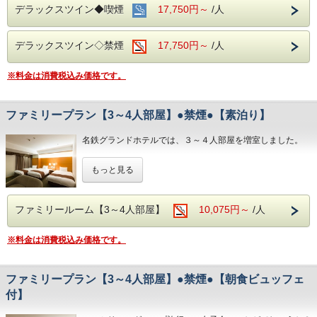
デラックスツイン◆喫煙
17,750円～
/人
■みんなでお出かけ♪観光スポットのご案内■
名古屋城：お城好きな方にも好評の名古屋城。
デラックスツイン◇禁煙
17,750円～
/人
名古屋港水族館：子供も大人も楽しめる大迫力のイルカパフ
ォーマンス◎
※料金は消費税込み価格です。
リニア鉄道館：歴代の新幹線・在来線の実物車両展示あり。
ファミリープラン【3～4人部屋】●禁煙●【素泊り】
名鉄グランドホテルでは、３～４人部屋を増室しました。
ファミリーにグループ旅行に、女子会にいかがでしょうか？
もっと見る
禁煙ルームのみとなります。
●添い寝のお子様●
添い寝のお子様は2名様までとさせていただきます。
ファミリールーム【3～4人部屋】
10,075円～
/人
●トレインビューのお部屋もございます●
※料金は消費税込み価格です。
ご希望の方はホテルへご連絡をお願い致します。
数室限定の為、満室の際はご了承の程お願い申し上げます。
ファミリープラン【3～4人部屋】●禁煙●【朝食ビュッフェ
◇おすすめ観光スポット◇
付】
・名古屋港水族館
・リニア鉄道館