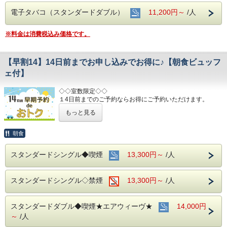
電子タバコ（スタンダードダブル）
11,200円～
/人
※料金は消費税込み価格です。
【早割14】14日前までお申し込みでお得に♪【朝食ビュッフ
ェ付】
◇◇室数限定◇◇
１4日前までのご予約ならお得にご予約いただけます。
(エコノミーシングルは除きます）
もっと見る
☆先のご予定がお決まりのお客様には断然オトク☆
インターネット申込限定のプランです。
朝食
■お客様に安全にお過ごしいただく為に、お客様の触れる機
スタンダードシングル◆喫煙
13,300円～
/人
会が多い場所を
アルコール消毒を行っております。
当ホテルの客室は窓が開放出来る為、簡単に空気を入れ替
スタンダードシングル◇禁煙
13,300円～
/人
える事が可能です。
清掃時は常に換気をして新鮮な空気に入れ替えておりま
す。
スタンダードダブル◆喫煙★エアウィーヴ★
14,000円
～ ビジネス・旅行に最高のロケーション ～
～
/人
JR名古屋駅から徒歩４分♪