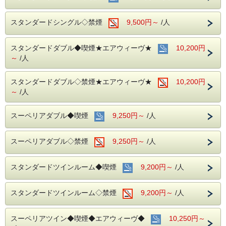
身分書の提示、コピーをさせて頂きます。
■お客様に安全にお過ごしいただく為に、お客様の触れる機
あらかじめご了承の程宜しくお願い致します。
会が多い場所を
スタンダードシングル◇禁煙
9,500円～
/人
アルコール消毒を行っております。
当ホテルの客室は窓が開放出来る為、簡単に空気を入れ替
える事が可能です。
●電車ルームからの眺めは
こちら
スタンダードダブル◆喫煙★エアウィーヴ★
清掃時は常に換気をして新鮮な空気に入れ替えておりま
10,200円
す。
～
/人
■ご朝食
～ビジネス・旅行に最高のロケーション～
朝食会場：１８階レストラン｢アイリス｣
JR名古屋駅から徒歩４分
スタンダードダブル◇禁煙★エアウィーヴ★
10,200円
営業時間：７：００～１０：００ (最終入場 ９：
名鉄名古屋駅のすぐ上
～
/人
３０)
中部国際空港まで最速２８分（名鉄名古屋駅から乗車可能）
名古屋めしも楽しめる和洋折衷のバイキングをご
お財布にも優しい ＋ お客様にも優しいホテルです♪♪
スーペリアダブル◆喫煙
準備しております。
9,250円～
/人
ご予約お待ちしてます(*^o^)ノ
スーペリアダブル◇禁煙
9,250円～
/人
スタンダードツインルーム◆喫煙
9,200円～
/人
スタンダードツインルーム◇禁煙
9,200円～
/人
スーペリアツイン◆喫煙◆エアウィーヴ◆
10,250円～