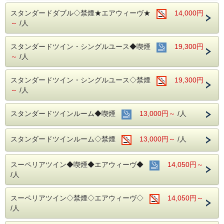
名鉄名古屋駅のすぐ上！！
中部国際空港まで最速２８分（名鉄名古屋駅から乗車可能）
スタンダードダブル◇禁煙★エアウィーヴ★
14,000円
～
/人
～ ご朝食 ～
１８階レストラン アイリス
スタンダードツイン・シングルユース◆喫煙
19,300円
名古屋めしも楽しめる和洋折衷のバイキングをご用意してお
～
/人
ります。
営業時間：７：００～１０：００ （最終入場 ９：３０）
スタンダードツイン・シングルユース◇禁煙
19,300円
～
/人
お財布にも優しい ＋ お客様にも優しいホテルです♪♪
ご予約お待ちしてます(*^o^)ノ
スタンダードツインルーム◆喫煙
13,000円～
/人
スタンダードツインルーム◇禁煙
13,000円～
/人
スーペリアツイン◆喫煙◆エアウィーヴ◆
14,050円～
/人
スーペリアツイン◇禁煙◇エアウィーヴ◇
14,050円～
/人