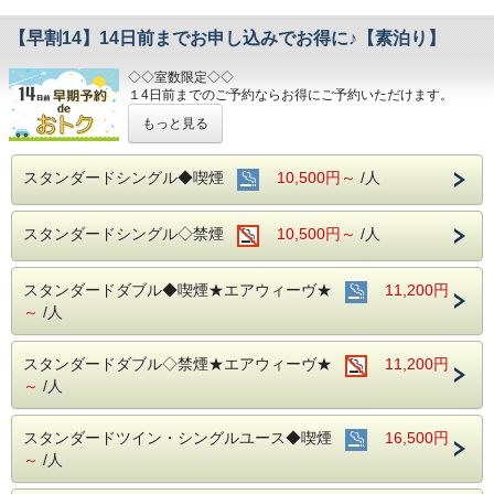
【早割14】14日前までお申し込みでお得に♪【素泊り】
◇◇室数限定◇◇
１4日前までのご予約ならお得にご予約いただけます。
(エコノミーシングルは除きます）
もっと見る
☆先のご予定がお決まりのお客様には断然オトク☆
インターネット申込限定のプランです。
スタンダードシングル◆喫煙
10,500円～
/人
■お客様に安全にお過ごしいただく為に、お客様の触れる機
会が多い場所を
スタンダードシングル◇禁煙
10,500円～
/人
アルコール消毒を行っております。
当ホテルの客室は窓が開放出来る為、簡単に空気を入れ替
える事が可能です。
スタンダードダブル◆喫煙★エアウィーヴ★
清掃時は常に換気をして新鮮な空気に入れ替えておりま
11,200円
す。
～
/人
～ビジネス・旅行に最高のロケーション～
JR名古屋駅から徒歩４分
スタンダードダブル◇禁煙★エアウィーヴ★
11,200円
名鉄名古屋駅のすぐ上
～
/人
中部国際空港まで最速２８分（名鉄名古屋駅から乗車可能）
お財布にも優しい ＋ お客様にも優しいホテルです♪♪
スタンダードツイン・シングルユース◆喫煙
16,500円
ご予約お待ちしてます(*^o^)ノ
～
/人