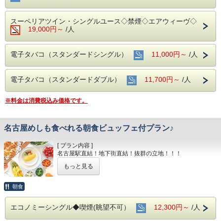
スーペリアツイン・シングルユース◇禁煙◇エアウィーヴ◇
19,000円～
/人
電子タバコ（スタンダードシングル）
11,000円～
/人
電子タバコ（スタンダードダブル）
11,700円～
/人
※料金は消費税込み価格です。
名古屋めしも食べれる朝食ビュッフェ付プラン♪
[ プラン内容 ]
名古屋駅直結！地下街直結！抜群の立地！！！
もっと見る
もちろんお部屋でインターネット接続可能！
電気スタンドの貸し出しもあり
デスクワークも楽々こなせます♪♪
朝食
■全室インターネット接続完備 ◎Ｗｉ－Ｆｉ接続無料◎
エコノミーシングル◆喫煙(眺望不可）
12,300円～
/人
■お客様に安全にお過ごしいただく為に、お客様の触れる機