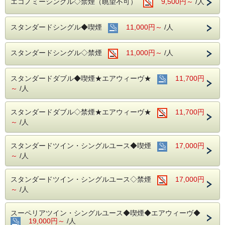
エコノミーシングル◇禁煙（眺望不可）
9,500円～
/人
アルコール消毒を行っております。
当ホテルの客室は窓が開放出来る為、簡単に空気を入れ替
える事が可能です。
スタンダードシングル◆喫煙
11,000円～
/人
清掃時は常に換気をして新鮮な空気に入れ替えておりま
す。
スタンダードシングル◇禁煙
11,000円～
/人
中部国際空港へもアクセス抜群！
ホテル隣接の名鉄名古屋駅から直通電車が発着しています！
スタンダードダブル◆喫煙★エアウィーヴ★
11,700円
■交通アクセス■３つの主要駅と地下鉄が全て隣接！！
名鉄名古屋駅：徒歩１分 近鉄名古屋駅：徒歩１分
～
/人
ＪＲ名古屋駅：徒歩４分
名古屋市営地下鉄：東山線・桜通線まで徒歩３分
スタンダードダブル◇禁煙★エアウィーヴ★
11,700円
名鉄バスセンター：当ホテルの建物３・４階より高速バスが
～
/人
発着！
スタンダードツイン・シングルユース◆喫煙
17,000円
～
/人
スタンダードツイン・シングルユース◇禁煙
17,000円
～
/人
スーペリアツイン・シングルユース◆喫煙◆エアウィーヴ◆
19,000円～
/人