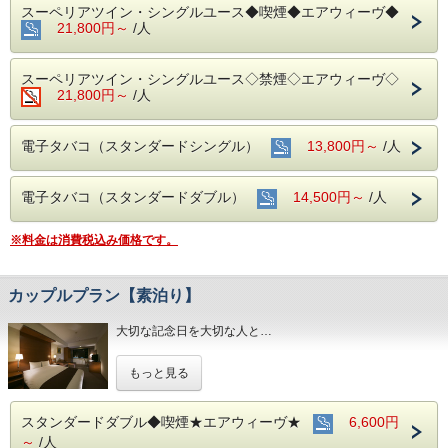
スーペリアツイン・シングルユース◆喫煙◆エアウィーヴ◆
21,800円～
/人
スーペリアツイン・シングルユース◇禁煙◇エアウィーヴ◇
21,800円～
/人
電子タバコ（スタンダードシングル）
13,800円～
/人
電子タバコ（スタンダードダブル）
14,500円～
/人
※料金は消費税込み価格です。
カップルプラン【素泊り】
大切な記念日を大切な人と…
お２人の特別な時間をおもてなしさせていただきます。
もっと見る
■全室インターネット接続完備 ◎Ｗｉ－Ｆｉ接続無料◎
■交通アクセス■３つの主要駅と地下鉄が全て隣接！！
スタンダードダブル◆喫煙★エアウィーヴ★
6,600円
～
/人