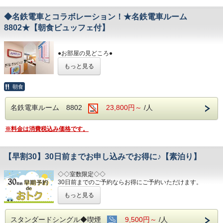
お部屋に設置しました。
※模擬運転台と走行動画は連動して動作しませ
◆名鉄電車とコラボレーション！★名鉄電車ルーム
ん。
8802★【朝食ビュッフェ付】
③本物の座席シートを設置
NEWパノラマDXシートを設置、窓からはトレインビュー
を楽しめます。
●お部屋の見どころ●
④名鉄資料館より借用した貴重なグッズを多数展示
①パノラマDXのヘッドマーク
どんなものが展示がされてあるかは、宿泊してからのお楽
もっと見る
往年の人気車両パノラマDXのヘッドマークと車両番号を
しみ♪
設置しました
②模擬運転台
※貴重な資料等を展示してありますので、チェックイン時に
朝食
名鉄の運転士が実際に教習で使用していた本物のシミュレ
身分書の提示、コピーをさせて頂きます。
ーターから
あらかじめご了承の程宜しくお願い致します。
名鉄電車ルーム 8802
23,800円～
/人
取り外したマスターコントローラー、制動弁ブレーキ、シ
ートを
●電車ルームからの眺めは
こちら
！！
お部屋に設置しました。
※料金は消費税込み価格です。
※模擬運転台と走行動画は連動して動作しませ
※
※このプランは素泊まりです。
ん。
③本物の座席シートを設置
【早割30】30日前までお申し込みでお得に♪【素泊り】
NEWパノラマDXシートを設置、窓からはトレインビュー
を楽しめます。
◇◇室数限定◇◇
④名鉄資料館より借用した貴重なグッズを多数展示
30日前までのご予約ならお得にご予約いただけます。
どんなものが展示がされてあるかは、宿泊してからのお楽
(エコノミーシングルは除きます）
しみ♪
もっと見る
☆先のご予定がお決まりのお客様には断然オトク☆
※貴重な資料等を展示してありますので、チェック
インターネット申込限定のプランです。
イン時に
スタンダードシングル◆喫煙
9,500円～
/人