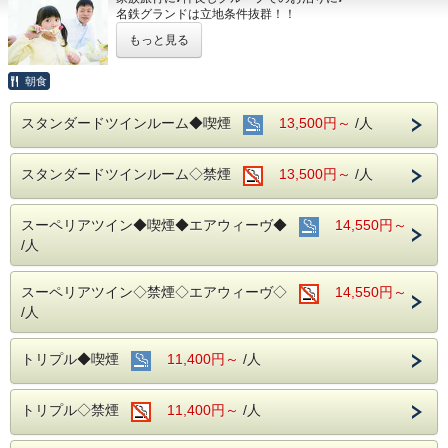
名鉄グランドは立地条件抜群！！
どこへ出かけるにも好アクセスです☆☆
もっと見る
！！さらに！！
家族旅行には嬉しい♪
添い寝のお子様は無料で宿泊ＯＫです☆
朝食
■お客様に安全にお過ごしいただく為に、お客様の触れる機
スタンダードツインルーム◆喫煙
13,500円～
/人
会が多い場所を
アルコール消毒を行っております。
当ホテルの客室は窓が開放出来る為、簡単に空気を入れ替
スタンダードツインルーム◇禁煙
13,500円～
/人
える事が可能です。
清掃時は常に換気をして新鮮な空気に入れ替えておりま
す。
スーペリアツイン◆喫煙◆エアウィーヴ◆
14,550円～
■ご朝食
/人
朝食会場：１８階レストラン「アイリス」
営業時間：７：００～１０：００ （最終入場 ９：３０）
名古屋めしも楽しめる和洋折衷のバイキングをご準備して
スーペリアツイン◇禁煙◇エアウィーヴ◇
14,550円～
おります。
/人
■交通アクセス■３つの主要駅と地下鉄が全て隣接！！
名鉄名古屋駅：徒歩１分
トリプル◆喫煙
11,400円～
/人
近鉄名古屋駅：徒歩１分
ＪＲ名古屋駅：徒歩４分
名古屋市営地下鉄：東山線・桜通線まで徒歩３分
トリプル◇禁煙
11,400円～
/人
名鉄バスセンター：当ホテルの建物３・４階より高速バスが
発着！