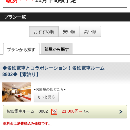
プラン一覧
おすすめ順
安い順
高い順
部屋から探す
プランから探す
◆名鉄電車とコラボレーション！名鉄電車ルーム
8802◆【素泊り】
●お部屋の見どころ●
①パノラマDXのヘッドマーク
もっと見る
往年の人気車両パノラマDXのヘッドマークと車両番号を
設置しました
②模擬運転台
名鉄電車ルーム 8802
21,000円～
/人
名鉄の運転士が実際に教習で使用していた本物のシミュレ
ーターから
取り外したマスターコントローラー、制動弁ブレーキ、シ
※料金は消費税込み価格です。
ートを