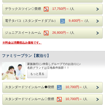
デラックスツイン◇禁煙
17,750円～
/人
電子タバコ（スタンダードダブル）
9,400円～
/人
ジュニアスイートルーム
26,800円～
/人
※料金は消費税込み価格です。
ファミリープラン【素泊り】
家族旅行に♪仲良しグループでのお泊りに♪
名鉄グランドは立地条件抜群！！
どこへ出かけるにも好アクセスです☆☆
もっと見る
！！さらに！！
☆★家族旅行には嬉しい♪添い寝のお子様は
無料で宿泊ＯＫです
スタンダードツインルーム◆喫煙
10,700円～
/人
■お客様に安全にお過ごしいただく為に、お客様の触れる機
会が多い場所を
スタンダードツインルーム◇禁煙
10,700円～
/人
アルコール消毒を行っております。