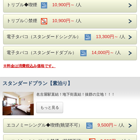
トリプル◆喫煙
10,900円～
/人
トリプル◇禁煙
10,900円～
/人
電子タバコ（スタンダードシングル）
13,300円～
/人
電子タバコ（スタンダードダブル）
14,000円～
/人
※料金は消費税込み価格です。
スタンダードプラン【素泊り】
名古屋駅直結！地下街直結！抜群の立地！！！
もちろんお部屋でインターネット接続可能！
もっと見る
電気スタンドの貸し出しもあり
デスクワークも楽々こなせます♪♪
■全室インターネット接続完備 ◎Ｗｉ－Ｆｉ接続無料◎
エコノミーシングル◆喫煙(眺望不可）
9,500円～
/人
■お客様に安全にお過ごしいただく為に、お客様の触れる機
会が多い場所を