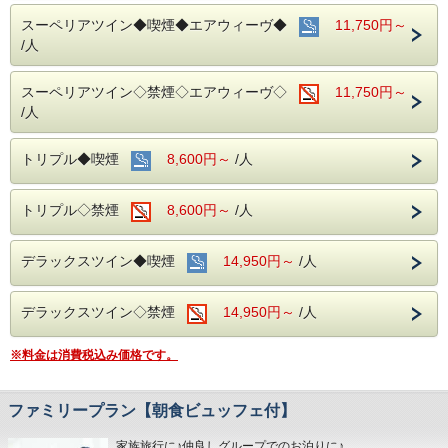
当ホテルの客室は窓が開放出来る為、簡単に空気を入れ替
える事が可能です。
スーペリアツイン◆喫煙◆エアウィーヴ◆
11,750円～
清掃時は常に換気をして新鮮な空気に入れ替えておりま
/人
す。
■交通アクセス■３つの主要駅と地下鉄が全て隣接！！
スーペリアツイン◇禁煙◇エアウィーヴ◇
11,750円～
名鉄名古屋駅：徒歩１分
/人
近鉄名古屋駅：徒歩１分
ＪＲ名古屋駅：徒歩４分
名古屋市営地下鉄：東山線・桜通線まで徒歩３分
トリプル◆喫煙
8,600円～
/人
名鉄バスセンター：当ホテルの建物３・４階より高速バスが
発着！
トリプル◇禁煙
8,600円～
/人
■みんなでお出かけ♪観光スポットのご案内■
名古屋城：お城好きな方にも好評の名古屋城。おもてなし武
将隊の活躍も話題♪
デラックスツイン◆喫煙
14,950円～
/人
名古屋港水族館：子供も大人も楽しめる大迫力のイルカパフ
ォーマンス◎
デラックスツイン◇禁煙
14,950円～
/人
リニア鉄道館：歴代の新幹線・在来線の実物車両展示あり。
※料金は消費税込み価格です。
ファミリープラン【朝食ビュッフェ付】
家族旅行に♪仲良しグループでのお泊りに♪