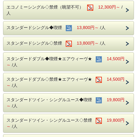
会が多い場所を
エコノミーシングル◇禁煙（眺望不可）
12,300円～
/
アルコール消毒を行っております。
当ホテルの客室は窓が開放出来る為、簡単に空気を入れ替
人
える事が可能です。
清掃時は常に換気をして新鮮な空気に入れ替えておりま
す。
スタンダードシングル◆喫煙
13,800円～
/人
■ご朝食
朝食会場：１８階レストラン｢アイリス｣
スタンダードシングル◇禁煙
13,800円～
/人
営業時間：７：００～１０：００ (最終入場 ９：３０)
名古屋めしも楽しめる和洋折衷のバイキングをご準備して
おります。
スタンダードダブル◆喫煙★エアウィーヴ★
14,500円
～
/人
中部国際空港へもアクセス抜群！
ホテル隣接の名鉄名古屋駅から直通電車が発着しています！
スタンダードダブル◇禁煙★エアウィーヴ★
14,500円
■交通アクセス■３つの主要駅と地下鉄が全て隣接！！
～
/人
名鉄名古屋駅：徒歩１分
近鉄名古屋駅：徒歩１分
ＪＲ名古屋駅：徒歩４分
スタンダードツイン・シングルユース◆喫煙
19,800円
名古屋市営地下鉄：東山線・桜通線まで徒歩３分
～
/人
名鉄バスセンター：当ホテルの建物３・４階より高速バスが
発着！
スタンダードツイン・シングルユース◇禁煙
19,800円
～
/人