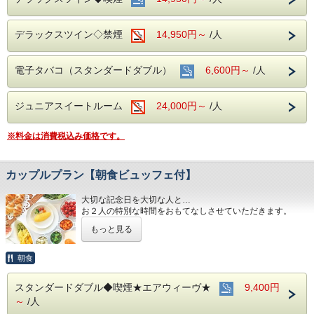
デラックスツイン◇禁煙
14,950円～
/人
電子タバコ（スタンダードダブル）
6,600円～
/人
ジュニアスイートルーム
24,000円～
/人
※料金は消費税込み価格です。
カップルプラン【朝食ビュッフェ付】
大切な記念日を大切な人と…
お２人の特別な時間をおもてなしさせていただきます。
もっと見る
朝食会場：１８階 レストラン「アイリス」
営業時間：７：００～１０：００ （最終入場 ９：３０）
名古屋めしも楽しめる和洋折衷のバイキング形式にてご準
朝食
備しております。
スタンダードダブル◆喫煙★エアウィーヴ★
9,400円
■全室インターネット接続完備 ◎Ｗｉ-Ｆｉ接続無料◎
～
/人
■３つの主要駅と地下鉄が全て隣接！！