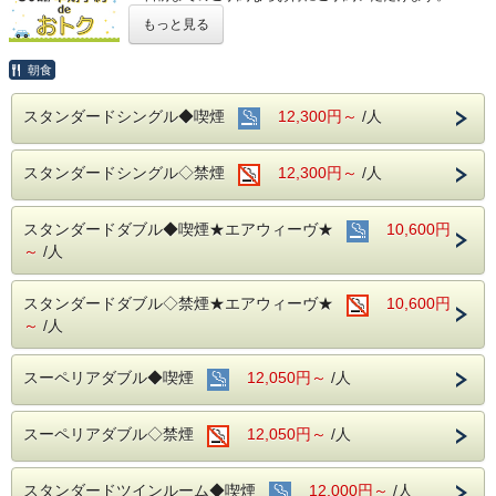
(エコノミーシングルは除きます）
もっと見る
☆先のご予定がお決まりのお客様には断然オトク☆
インターネット申込限定のプランです。
朝食
■お客様に安全にお過ごしいただく為に、お客様の触れる機
スタンダードシングル◆喫煙
12,300円～
/人
会が多い場所を
アルコール消毒を行っております。
当ホテルの客室は窓が開放出来る為、簡単に空気を入れ替
スタンダードシングル◇禁煙
12,300円～
/人
える事が可能です。
清掃時は常に換気をして新鮮な空気に入れ替えておりま
す。
スタンダードダブル◆喫煙★エアウィーヴ★
10,600円
～ ビジネス・旅行に最高のロケーション ～
～
/人
JR名古屋駅から徒歩４分♪
名鉄名古屋駅のすぐ上！！
中部国際空港まで最速２８分（名鉄名古屋駅から乗車可能）
スタンダードダブル◇禁煙★エアウィーヴ★
10,600円
～
/人
～ ご朝食 ～
１８階レストラン アイリス
スーペリアダブル◆喫煙
12,050円～
/人
名古屋めしも楽しめる和洋折衷のバイキングをご用意してお
ります。
営業時間：７：００～１０：００ （最終入場 ９：３０）
スーペリアダブル◇禁煙
12,050円～
/人
お財布にも優しい ＋ お客様にも優しいホテルです♪♪
スタンダードツインルーム◆喫煙
12,000円～
/人
ご予約お待ちしてます(*^o^)ノ