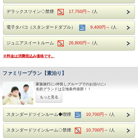
デラックスツイン◇禁煙
17,750円～
/人
電子タバコ（スタンダードダブル）
9,400円～
/人
ジュニアスイートルーム
26,800円～
/人
※料金は消費税込み価格です。
ファミリープラン【素泊り】
家族旅行に♪仲良しグループでのお泊りに♪
名鉄グランドは立地条件抜群！！
どこへ出かけるにも好アクセスです☆☆
もっと見る
！！さらに！！
☆★家族旅行には嬉しい♪添い寝のお子様は
無料で宿泊ＯＫです
スタンダードツインルーム◆喫煙
10,700円～
/人
■お客様に安全にお過ごしいただく為に、お客様の触れる機
会が多い場所を
スタンダードツインルーム◇禁煙
10,700円～
/人
アルコール消毒を行っております。