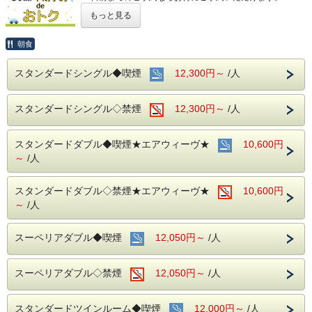
(エコノミーシングルは除きます）
もっと見る
☆先のご予定がお決まりのお客様には断然オトク☆
インターネット申込限定のプランです。
朝食
■お客様に安全にお過ごしいただく為に、お客様の触れる機
スタンダードシングル◆喫煙
12,300円～
/人
会が多い場所を
アルコール消毒を行っております。
当ホテルの客室は窓が開放出来る為、簡単に空気を入れ替
スタンダードシングル◇禁煙
12,300円～
/人
える事が可能です。
清掃時は常に換気をして新鮮な空気に入れ替えておりま
す。
スタンダードダブル◆喫煙★エアウィーヴ★
10,600円
～ ビジネス・旅行に最高のロケーション ～
～
/人
JR名古屋駅から徒歩４分♪
名鉄名古屋駅のすぐ上！！
中部国際空港まで最速２８分（名鉄名古屋駅から乗車可能）
スタンダードダブル◇禁煙★エアウィーヴ★
10,600円
～
/人
～ ご朝食 ～
１８階レストラン アイリス
スーペリアダブル◆喫煙
12,050円～
/人
名古屋めしも楽しめる和洋折衷のバイキングをご用意してお
ります。
営業時間：７：００～１０：００ （最終入場 ９：３０）
スーペリアダブル◇禁煙
12,050円～
/人
お財布にも優しい ＋ お客様にも優しいホテルです♪♪
スタンダードツインルーム◆喫煙
12,000円～
/人
ご予約お待ちしてます(*^o^)ノ