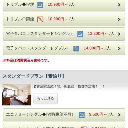
トリプル◆喫煙
10,900円～
/人
トリプル◇禁煙
10,900円～
/人
電子タバコ（スタンダードシングル）
13,300円～
/人
電子タバコ（スタンダードダブル）
14,000円～
/人
※料金は消費税込み価格です。
スタンダードプラン【素泊り】
名古屋駅直結！地下街直結！抜群の立地！！！
もちろんお部屋でインターネット接続可能！
もっと見る
電気スタンドの貸し出しもあり
デスクワークも楽々こなせます♪♪
■全室インターネット接続完備 ◎Ｗｉ－Ｆｉ接続無料◎
エコノミーシングル◆喫煙(眺望不可）
9,500円～
/人
■お客様に安全にお過ごしいただく為に、お客様の触れる機
会が多い場所を