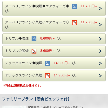
当ホテルの客室は窓が開放出来る為、簡単に空気を入れ替
える事が可能です。
スーペリアツイン◆喫煙◆エアウィーヴ◆
11,750円～
清掃時は常に換気をして新鮮な空気に入れ替えておりま
/人
す。
■交通アクセス■３つの主要駅と地下鉄が全て隣接！！
スーペリアツイン◇禁煙◇エアウィーヴ◇
11,750円～
名鉄名古屋駅：徒歩１分
/人
近鉄名古屋駅：徒歩１分
ＪＲ名古屋駅：徒歩４分
名古屋市営地下鉄：東山線・桜通線まで徒歩３分
トリプル◆喫煙
8,600円～
/人
名鉄バスセンター：当ホテルの建物３・４階より高速バスが
発着！
トリプル◇禁煙
8,600円～
/人
■みんなでお出かけ♪観光スポットのご案内■
名古屋城：お城好きな方にも好評の名古屋城。おもてなし武
将隊の活躍も話題♪
デラックスツイン◆喫煙
14,950円～
/人
名古屋港水族館：子供も大人も楽しめる大迫力のイルカパフ
ォーマンス◎
デラックスツイン◇禁煙
14,950円～
/人
リニア鉄道館：歴代の新幹線・在来線の実物車両展示あり。
※料金は消費税込み価格です。
ファミリープラン【朝食ビュッフェ付】
家族旅行に♪仲良しグループでのお泊りに♪