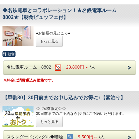
お部屋に設置しました。
※模擬運転台と走行動画は連動して動作しませ
◆名鉄電車とコラボレーション！★名鉄電車ルーム
ん。
8802★【朝食ビュッフェ付】
③本物の座席シートを設置
NEWパノラマDXシートを設置、窓からはトレインビュー
を楽しめます。
●お部屋の見どころ●
④名鉄資料館より借用した貴重なグッズを多数展示
①パノラマDXのヘッドマーク
どんなものが展示がされてあるかは、宿泊してからのお楽
もっと見る
往年の人気車両パノラマDXのヘッドマークと車両番号を
しみ♪
設置しました
②模擬運転台
※貴重な資料等を展示してありますので、チェックイン時に
朝食
名鉄の運転士が実際に教習で使用していた本物のシミュレ
身分書の提示、コピーをさせて頂きます。
ーターから
あらかじめご了承の程宜しくお願い致します。
名鉄電車ルーム 8802
23,800円～
/人
取り外したマスターコントローラー、制動弁ブレーキ、シ
ートを
●電車ルームからの眺めは
こちら
！！
お部屋に設置しました。
※料金は消費税込み価格です。
※模擬運転台と走行動画は連動して動作しませ
※
※このプランは素泊まりです。
ん。
③本物の座席シートを設置
【早割30】30日前までお申し込みでお得に♪【素泊り】
NEWパノラマDXシートを設置、窓からはトレインビュー
を楽しめます。
◇◇室数限定◇◇
④名鉄資料館より借用した貴重なグッズを多数展示
30日前までのご予約ならお得にご予約いただけます。
どんなものが展示がされてあるかは、宿泊してからのお楽
(エコノミーシングルは除きます）
しみ♪
もっと見る
☆先のご予定がお決まりのお客様には断然オトク☆
※貴重な資料等を展示してありますので、チェック
インターネット申込限定のプランです。
イン時に
スタンダードシングル◆喫煙
9,500円～
/人