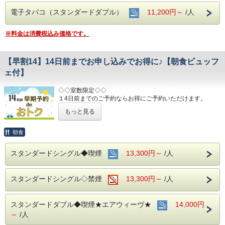
電子タバコ（スタンダードダブル）
11,200円～
/人
※料金は消費税込み価格です。
【早割14】14日前までお申し込みでお得に♪【朝食ビュッフ
ェ付】
◇◇室数限定◇◇
１4日前までのご予約ならお得にご予約いただけます。
(エコノミーシングルは除きます）
もっと見る
☆先のご予定がお決まりのお客様には断然オトク☆
インターネット申込限定のプランです。
朝食
■お客様に安全にお過ごしいただく為に、お客様の触れる機
スタンダードシングル◆喫煙
13,300円～
/人
会が多い場所を
アルコール消毒を行っております。
当ホテルの客室は窓が開放出来る為、簡単に空気を入れ替
スタンダードシングル◇禁煙
13,300円～
/人
える事が可能です。
清掃時は常に換気をして新鮮な空気に入れ替えておりま
す。
スタンダードダブル◆喫煙★エアウィーヴ★
14,000円
～ ビジネス・旅行に最高のロケーション ～
～
/人
JR名古屋駅から徒歩４分♪