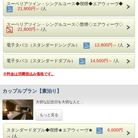
スーペリアツイン・シングルユース◆喫煙◆エアウィーヴ◆
21,800円～
/人
スーペリアツイン・シングルユース◇禁煙◇エアウィーヴ◇
21,800円～
/人
電子タバコ（スタンダードシングル）
13,800円～
/人
電子タバコ（スタンダードダブル）
14,500円～
/人
※料金は消費税込み価格です。
カップルプラン【素泊り】
大切な記念日を大切な人と…
お２人の特別な時間をおもてなしさせていただきます。
もっと見る
■全室インターネット接続完備 ◎Ｗｉ－Ｆｉ接続無料◎
■交通アクセス■３つの主要駅と地下鉄が全て隣接！！
スタンダードダブル◆喫煙★エアウィーヴ★
6,600円
～
/人