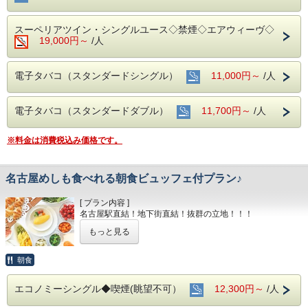
スーペリアツイン・シングルユース◇禁煙◇エアウィーヴ◇
19,000円～
/人
電子タバコ（スタンダードシングル）
11,000円～
/人
電子タバコ（スタンダードダブル）
11,700円～
/人
※料金は消費税込み価格です。
名古屋めしも食べれる朝食ビュッフェ付プラン♪
[ プラン内容 ]
名古屋駅直結！地下街直結！抜群の立地！！！
もっと見る
もちろんお部屋でインターネット接続可能！
電気スタンドの貸し出しもあり
デスクワークも楽々こなせます♪♪
朝食
■全室インターネット接続完備 ◎Ｗｉ－Ｆｉ接続無料◎
エコノミーシングル◆喫煙(眺望不可）
12,300円～
/人
■お客様に安全にお過ごしいただく為に、お客様の触れる機