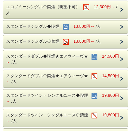
会が多い場所を
エコノミーシングル◇禁煙（眺望不可）
12,300円～
/
アルコール消毒を行っております。
当ホテルの客室は窓が開放出来る為、簡単に空気を入れ替
人
える事が可能です。
清掃時は常に換気をして新鮮な空気に入れ替えておりま
す。
スタンダードシングル◆喫煙
13,800円～
/人
■ご朝食
朝食会場：１８階レストラン｢アイリス｣
スタンダードシングル◇禁煙
13,800円～
/人
営業時間：７：００～１０：００ (最終入場 ９：３０)
名古屋めしも楽しめる和洋折衷のバイキングをご準備して
おります。
スタンダードダブル◆喫煙★エアウィーヴ★
14,500円
～
/人
中部国際空港へもアクセス抜群！
ホテル隣接の名鉄名古屋駅から直通電車が発着しています！
スタンダードダブル◇禁煙★エアウィーヴ★
14,500円
■交通アクセス■３つの主要駅と地下鉄が全て隣接！！
～
/人
名鉄名古屋駅：徒歩１分
近鉄名古屋駅：徒歩１分
ＪＲ名古屋駅：徒歩４分
スタンダードツイン・シングルユース◆喫煙
19,800円
名古屋市営地下鉄：東山線・桜通線まで徒歩３分
～
/人
名鉄バスセンター：当ホテルの建物３・４階より高速バスが
発着！
スタンダードツイン・シングルユース◇禁煙
19,800円
～
/人