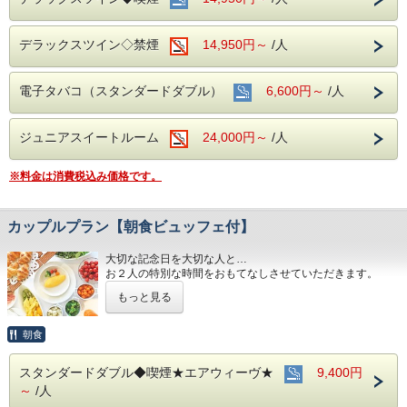
デラックスツイン◇禁煙
14,950円～
/人
電子タバコ（スタンダードダブル）
6,600円～
/人
ジュニアスイートルーム
24,000円～
/人
※料金は消費税込み価格です。
カップルプラン【朝食ビュッフェ付】
大切な記念日を大切な人と…
お２人の特別な時間をおもてなしさせていただきます。
もっと見る
朝食会場：１８階 レストラン「アイリス」
営業時間：７：００～１０：００ （最終入場 ９：３０）
名古屋めしも楽しめる和洋折衷のバイキング形式にてご準
朝食
備しております。
スタンダードダブル◆喫煙★エアウィーヴ★
9,400円
■全室インターネット接続完備 ◎Ｗｉ-Ｆｉ接続無料◎
～
/人
■３つの主要駅と地下鉄が全て隣接！！