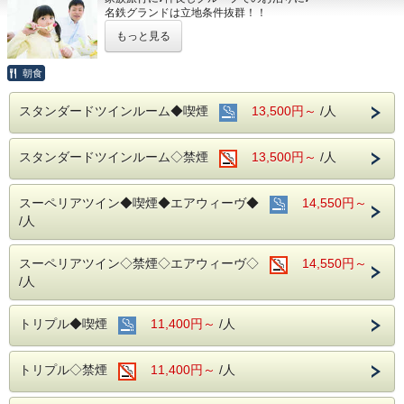
名鉄グランドは立地条件抜群！！
どこへ出かけるにも好アクセスです☆☆
もっと見る
！！さらに！！
家族旅行には嬉しい♪
添い寝のお子様は無料で宿泊ＯＫです☆
朝食
■お客様に安全にお過ごしいただく為に、お客様の触れる機
スタンダードツインルーム◆喫煙
13,500円～
/人
会が多い場所を
アルコール消毒を行っております。
当ホテルの客室は窓が開放出来る為、簡単に空気を入れ替
スタンダードツインルーム◇禁煙
13,500円～
/人
える事が可能です。
清掃時は常に換気をして新鮮な空気に入れ替えておりま
す。
スーペリアツイン◆喫煙◆エアウィーヴ◆
14,550円～
■ご朝食
/人
朝食会場：１８階レストラン「アイリス」
営業時間：７：００～１０：００ （最終入場 ９：３０）
名古屋めしも楽しめる和洋折衷のバイキングをご準備して
スーペリアツイン◇禁煙◇エアウィーヴ◇
14,550円～
おります。
/人
■交通アクセス■３つの主要駅と地下鉄が全て隣接！！
名鉄名古屋駅：徒歩１分
トリプル◆喫煙
11,400円～
/人
近鉄名古屋駅：徒歩１分
ＪＲ名古屋駅：徒歩４分
名古屋市営地下鉄：東山線・桜通線まで徒歩３分
トリプル◇禁煙
11,400円～
/人
名鉄バスセンター：当ホテルの建物３・４階より高速バスが
発着！