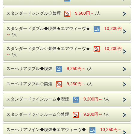
身分書の提示、コピーをさせて頂きます。
■お客様に安全にお過ごしいただく為に、お客様の触れる機
あらかじめご了承の程宜しくお願い致します。
会が多い場所を
スタンダードシングル◇禁煙
9,500円～
/人
アルコール消毒を行っております。
当ホテルの客室は窓が開放出来る為、簡単に空気を入れ替
える事が可能です。
●電車ルームからの眺めは
こちら
スタンダードダブル◆喫煙★エアウィーヴ★
清掃時は常に換気をして新鮮な空気に入れ替えておりま
10,200円
す。
～
/人
■ご朝食
～ビジネス・旅行に最高のロケーション～
朝食会場：１８階レストラン｢アイリス｣
JR名古屋駅から徒歩４分
スタンダードダブル◇禁煙★エアウィーヴ★
10,200円
営業時間：７：００～１０：００ (最終入場 ９：
名鉄名古屋駅のすぐ上
～
/人
３０)
中部国際空港まで最速２８分（名鉄名古屋駅から乗車可能）
名古屋めしも楽しめる和洋折衷のバイキングをご
お財布にも優しい ＋ お客様にも優しいホテルです♪♪
スーペリアダブル◆喫煙
準備しております。
9,250円～
/人
ご予約お待ちしてます(*^o^)ノ
スーペリアダブル◇禁煙
9,250円～
/人
スタンダードツインルーム◆喫煙
9,200円～
/人
スタンダードツインルーム◇禁煙
9,200円～
/人
スーペリアツイン◆喫煙◆エアウィーヴ◆
10,250円～