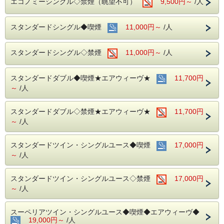
エコノミーシングル◇禁煙（眺望不可）
9,500円～
/人
アルコール消毒を行っております。
当ホテルの客室は窓が開放出来る為、簡単に空気を入れ替
える事が可能です。
スタンダードシングル◆喫煙
11,000円～
/人
清掃時は常に換気をして新鮮な空気に入れ替えておりま
す。
スタンダードシングル◇禁煙
11,000円～
/人
中部国際空港へもアクセス抜群！
ホテル隣接の名鉄名古屋駅から直通電車が発着しています！
スタンダードダブル◆喫煙★エアウィーヴ★
11,700円
■交通アクセス■３つの主要駅と地下鉄が全て隣接！！
名鉄名古屋駅：徒歩１分 近鉄名古屋駅：徒歩１分
～
/人
ＪＲ名古屋駅：徒歩４分
名古屋市営地下鉄：東山線・桜通線まで徒歩３分
スタンダードダブル◇禁煙★エアウィーヴ★
11,700円
名鉄バスセンター：当ホテルの建物３・４階より高速バスが
～
/人
発着！
スタンダードツイン・シングルユース◆喫煙
17,000円
～
/人
スタンダードツイン・シングルユース◇禁煙
17,000円
～
/人
スーペリアツイン・シングルユース◆喫煙◆エアウィーヴ◆
19,000円～
/人