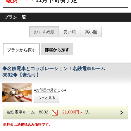
プラン一覧
おすすめ順
安い順
高い順
部屋から探す
プランから探す
◆名鉄電車とコラボレーション！名鉄電車ルーム
8802◆【素泊り】
●お部屋の見どころ●
①パノラマDXのヘッドマーク
もっと見る
往年の人気車両パノラマDXのヘッドマークと車両番号を
設置しました
②模擬運転台
名鉄電車ルーム 8802
21,000円～
/人
名鉄の運転士が実際に教習で使用していた本物のシミュレ
ーターから
取り外したマスターコントローラー、制動弁ブレーキ、シ
※料金は消費税込み価格です。
ートを