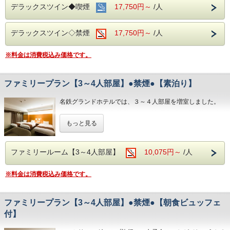
デラックスツイン◆喫煙
17,750円～
/人
■みんなでお出かけ♪観光スポットのご案内■
名古屋城：お城好きな方にも好評の名古屋城。
デラックスツイン◇禁煙
17,750円～
/人
名古屋港水族館：子供も大人も楽しめる大迫力のイルカパフ
ォーマンス◎
※料金は消費税込み価格です。
リニア鉄道館：歴代の新幹線・在来線の実物車両展示あり。
ファミリープラン【3～4人部屋】●禁煙●【素泊り】
名鉄グランドホテルでは、３～４人部屋を増室しました。
ファミリーにグループ旅行に、女子会にいかがでしょうか？
もっと見る
禁煙ルームのみとなります。
●添い寝のお子様●
添い寝のお子様は2名様までとさせていただきます。
ファミリールーム【3～4人部屋】
10,075円～
/人
●トレインビューのお部屋もございます●
※料金は消費税込み価格です。
ご希望の方はホテルへご連絡をお願い致します。
数室限定の為、満室の際はご了承の程お願い申し上げます。
ファミリープラン【3～4人部屋】●禁煙●【朝食ビュッフェ
◇おすすめ観光スポット◇
付】
・名古屋港水族館
・リニア鉄道館