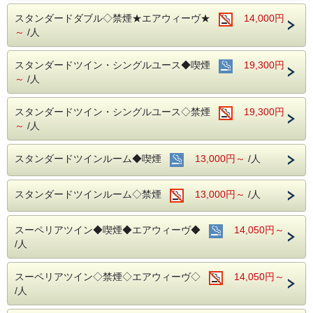
名鉄名古屋駅のすぐ上！！
中部国際空港まで最速２８分（名鉄名古屋駅から乗車可能）
スタンダードダブル◇禁煙★エアウィーヴ★
14,000円
～
/人
～ ご朝食 ～
１８階レストラン アイリス
スタンダードツイン・シングルユース◆喫煙
19,300円
名古屋めしも楽しめる和洋折衷のバイキングをご用意してお
～
/人
ります。
営業時間：７：００～１０：００ （最終入場 ９：３０）
スタンダードツイン・シングルユース◇禁煙
19,300円
～
/人
お財布にも優しい ＋ お客様にも優しいホテルです♪♪
ご予約お待ちしてます(*^o^)ノ
スタンダードツインルーム◆喫煙
13,000円～
/人
スタンダードツインルーム◇禁煙
13,000円～
/人
スーペリアツイン◆喫煙◆エアウィーヴ◆
14,050円～
/人
スーペリアツイン◇禁煙◇エアウィーヴ◇
14,050円～
/人