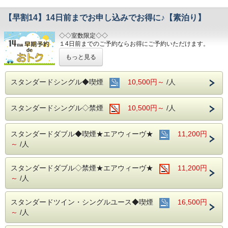
【早割14】14日前までお申し込みでお得に♪【素泊り】
◇◇室数限定◇◇
１4日前までのご予約ならお得にご予約いただけます。
(エコノミーシングルは除きます）
もっと見る
☆先のご予定がお決まりのお客様には断然オトク☆
インターネット申込限定のプランです。
スタンダードシングル◆喫煙
10,500円～
/人
■お客様に安全にお過ごしいただく為に、お客様の触れる機
会が多い場所を
スタンダードシングル◇禁煙
10,500円～
/人
アルコール消毒を行っております。
当ホテルの客室は窓が開放出来る為、簡単に空気を入れ替
える事が可能です。
スタンダードダブル◆喫煙★エアウィーヴ★
清掃時は常に換気をして新鮮な空気に入れ替えておりま
11,200円
す。
～
/人
～ビジネス・旅行に最高のロケーション～
JR名古屋駅から徒歩４分
スタンダードダブル◇禁煙★エアウィーヴ★
11,200円
名鉄名古屋駅のすぐ上
～
/人
中部国際空港まで最速２８分（名鉄名古屋駅から乗車可能）
お財布にも優しい ＋ お客様にも優しいホテルです♪♪
スタンダードツイン・シングルユース◆喫煙
16,500円
ご予約お待ちしてます(*^o^)ノ
～
/人