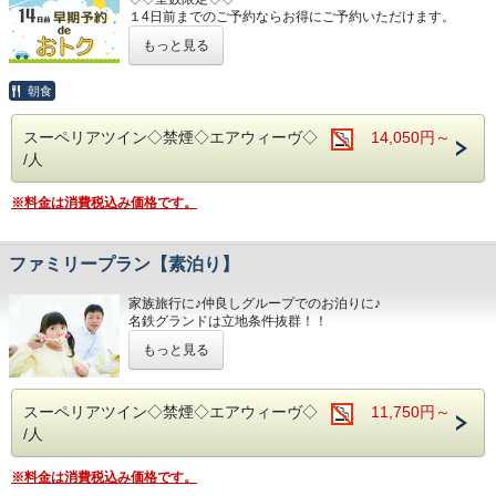
名鉄名古屋駅のすぐ上
１4日前までのご予約ならお得にご予約いただけます。
中部国際空港まで最速２８分（名鉄名古屋駅から乗車可能）
(エコノミーシングルは除きます）
もっと見る
☆先のご予定がお決まりのお客様には断然オトク☆
お財布にも優しい ＋ お客様にも優しいホテルです♪♪
ご予約お待ちしてます(*^o^)ノ
インターネット申込限定のプランです。
朝食
■お客様に安全にお過ごしいただく為に、お客様の触れる機
スーペリアツイン◇禁煙◇エアウィーヴ◇
14,050円～
会が多い場所を
/人
アルコール消毒を行っております。
当ホテルの客室は窓が開放出来る為、簡単に空気を入れ替
える事が可能です。
※料金は消費税込み価格です。
清掃時は常に換気をして新鮮な空気に入れ替えておりま
す。
ファミリープラン【素泊り】
～ ビジネス・旅行に最高のロケーション ～
JR名古屋駅から徒歩４分♪
名鉄名古屋駅のすぐ上！！
家族旅行に♪仲良しグループでのお泊りに♪
中部国際空港まで最速２８分（名鉄名古屋駅から乗車可能）
名鉄グランドは立地条件抜群！！
どこへ出かけるにも好アクセスです☆☆
もっと見る
～ ご朝食 ～
！！さらに！！
１８階レストラン アイリス
☆★家族旅行には嬉しい♪添い寝のお子様は
名古屋めしも楽しめる和洋折衷のバイキングをご用意してお
無料で宿泊ＯＫです
スーペリアツイン◇禁煙◇エアウィーヴ◇
11,750円～
ります。
/人
営業時間：７：００～１０：００ （最終入場 ９：３０）
■お客様に安全にお過ごしいただく為に、お客様の触れる機
会が多い場所を
※料金は消費税込み価格です。
アルコール消毒を行っております。
お財布にも優しい ＋ お客様にも優しいホテルです♪♪