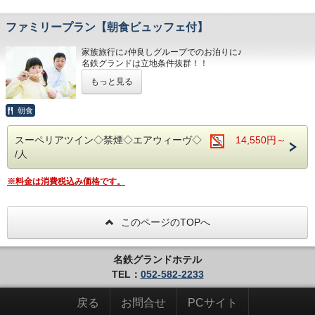
当ホテルの客室は窓が開放出来る為、簡単に空気を入れ替
ご予約お待ちしてます(*^o^)ノ
える事が可能です。
清掃時は常に換気をして新鮮な空気に入れ替えておりま
ファミリープラン【朝食ビュッフェ付】
す。
家族旅行に♪仲良しグループでのお泊りに♪
■交通アクセス■３つの主要駅と地下鉄が全て隣接！！
名鉄グランドは立地条件抜群！！
名鉄名古屋駅：徒歩１分
どこへ出かけるにも好アクセスです☆☆
近鉄名古屋駅：徒歩１分
もっと見る
！！さらに！！
ＪＲ名古屋駅：徒歩４分
家族旅行には嬉しい♪
名古屋市営地下鉄：東山線・桜通線まで徒歩３分
添い寝のお子様は無料で宿泊ＯＫです☆
朝食
名鉄バスセンター：当ホテルの建物３・４階より高速バスが
■お客様に安全にお過ごしいただく為に、お客様の触れる機
発着！
スーペリアツイン◇禁煙◇エアウィーヴ◇
14,550円～
会が多い場所を
/人
アルコール消毒を行っております。
■みんなでお出かけ♪観光スポットのご案内■
当ホテルの客室は窓が開放出来る為、簡単に空気を入れ替
名古屋城：お城好きな方にも好評の名古屋城。おもてなし武
える事が可能です。
※料金は消費税込み価格です。
将隊の活躍も話題♪
清掃時は常に換気をして新鮮な空気に入れ替えておりま
す。
名古屋港水族館：子供も大人も楽しめる大迫力のイルカパフ
ォーマンス◎
■ご朝食
このページのTOPへ
朝食会場：１８階レストラン「アイリス」
リニア鉄道館：歴代の新幹線・在来線の実物車両展示あり。
営業時間：７：００～１０：００ （最終入場 ９：３０）
名古屋めしも楽しめる和洋折衷のバイキングをご準備して
名鉄グランドホテル
おります。
TEL：
052-582-2233
■交通アクセス■３つの主要駅と地下鉄が全て隣接！！
名鉄名古屋駅：徒歩１分
戻る
お問合せ
PCサイト
近鉄名古屋駅：徒歩１分