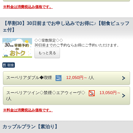
清掃時は常に換気をして新鮮な空気に入れ替えておりま
※料金は消費税込み価格です。
す。
～ビジネス・旅行に最高のロケーション～
【早割30】30日前までお申し込みでお得に♪【朝食ビュッフ
JR名古屋駅から徒歩４分
名鉄名古屋駅のすぐ上
ェ付】
中部国際空港まで最速２８分（名鉄名古屋駅から乗車可能）
◇◇室数限定◇◇
お財布にも優しい ＋ お客様にも優しいホテルです♪♪
30日前までのご予約ならお得にご予約いただけます。
ご予約お待ちしてます(*^o^)ノ
(エコノミーシングルは除きます）
もっと見る
☆先のご予定がお決まりのお客様には断然オトク☆
インターネット申込限定のプランです。
朝食
■お客様に安全にお過ごしいただく為に、お客様の触れる機
スーペリアダブル◆喫煙
12,050円～
/人
会が多い場所を
アルコール消毒を行っております。
当ホテルの客室は窓が開放出来る為、簡単に空気を入れ替
スーペリアツイン◇禁煙◇エアウィーヴ◇
13,050円～
える事が可能です。
清掃時は常に換気をして新鮮な空気に入れ替えておりま
/人
す。
※料金は消費税込み価格です。
～ ビジネス・旅行に最高のロケーション ～
JR名古屋駅から徒歩４分♪
名鉄名古屋駅のすぐ上！！
中部国際空港まで最速２８分（名鉄名古屋駅から乗車可能）
カップルプラン【素泊り】