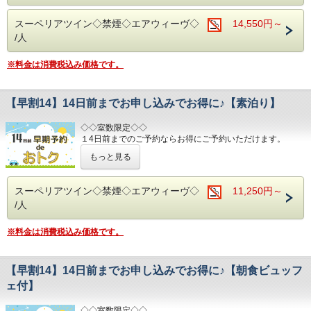
■３つの主要駅と地下鉄が全て隣接！！
スーペリアツイン◇禁煙◇エアウィーヴ◇
14,550円～
/人
※料金は消費税込み価格です。
【早割14】14日前までお申し込みでお得に♪【素泊り】
◇◇室数限定◇◇
１4日前までのご予約ならお得にご予約いただけます。
(エコノミーシングルは除きます）
もっと見る
☆先のご予定がお決まりのお客様には断然オトク☆
インターネット申込限定のプランです。
スーペリアツイン◇禁煙◇エアウィーヴ◇
11,250円～
/人
■お客様に安全にお過ごしいただく為に、お客様の触れる機
会が多い場所を
アルコール消毒を行っております。
※料金は消費税込み価格です。
当ホテルの客室は窓が開放出来る為、簡単に空気を入れ替
える事が可能です。
清掃時は常に換気をして新鮮な空気に入れ替えておりま
【早割14】14日前までお申し込みでお得に♪【朝食ビュッフ
す。
ェ付】
～ビジネス・旅行に最高のロケーション～
JR名古屋駅から徒歩４分
◇◇室数限定◇◇