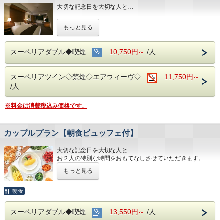
大切な記念日を大切な人と…
～ ご朝食 ～
１８階レストラン アイリス
お２人の特別な時間をおもてなしさせていただきます。
名古屋めしも楽しめる和洋折衷のバイキングをご用意してお
もっと見る
■全室インターネット接続完備 ◎Ｗｉ－Ｆｉ接続無料◎
ります。
営業時間：７：００～１０：００ （最終入場 ９：３０）
■交通アクセス■３つの主要駅と地下鉄が全て隣接！！
スーペリアダブル◆喫煙
10,750円～
/人
お財布にも優しい ＋ お客様にも優しいホテルです♪♪
ご予約お待ちしてます(*^o^)ノ
スーペリアツイン◇禁煙◇エアウィーヴ◇
11,750円～
/人
※料金は消費税込み価格です。
カップルプラン【朝食ビュッフェ付】
大切な記念日を大切な人と…
お２人の特別な時間をおもてなしさせていただきます。
もっと見る
朝食会場：１８階 レストラン「アイリス」
営業時間：７：００～１０：００ （最終入場 ９：３０）
名古屋めしも楽しめる和洋折衷のバイキング形式にてご準
朝食
備しております。
スーペリアダブル◆喫煙
13,550円～
/人
■全室インターネット接続完備 ◎Ｗｉ-Ｆｉ接続無料◎