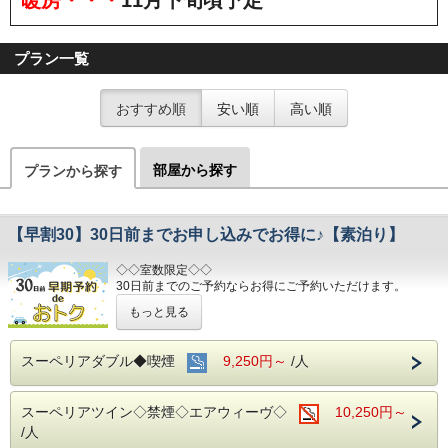
プラン一覧
おすすめ順
安い順
高い順
部屋から探す
プランから探す
【早割30】30日前までお申し込みでお得に♪【素泊り】
◇◇室数限定◇◇
30日前までのご予約ならお得にご予約いただけます。
(エコノミーシングルは除きます）
もっと見る
☆先のご予定がお決まりのお客様には断然オトク☆
インターネット申込限定のプランです。
スーペリアダブル◆喫煙
9,250円～
/人
■お客様に安全にお過ごしいただく為に、お客様の触れる機
会が多い場所を
スーペリアツイン◇禁煙◇エアウィーヴ◇
10,250円～
アルコール消毒を行っております。
当ホテルの客室は窓が開放出来る為、簡単に空気を入れ替
/人
える事が可能です。