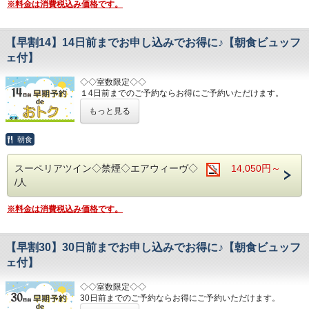
※料金は消費税込み価格です。
清掃時は常に換気をして新鮮な空気に入れ替えておりま
す。
【早割14】14日前までお申し込みでお得に♪【朝食ビュッフ
■ご朝食
朝食会場：１８階レストラン「アイリス」
ェ付】
営業時間：７：００～１０：００ （最終入場 ９：３０）
名古屋めしも楽しめる和洋折衷のバイキングをご準備して
◇◇室数限定◇◇
おります。
１4日前までのご予約ならお得にご予約いただけます。
(エコノミーシングルは除きます）
■交通アクセス■３つの主要駅と地下鉄が全て隣接！！
もっと見る
☆先のご予定がお決まりのお客様には断然オトク☆
名鉄名古屋駅：徒歩１分
近鉄名古屋駅：徒歩１分
インターネット申込限定のプランです。
朝食
ＪＲ名古屋駅：徒歩４分
名古屋市営地下鉄：東山線・桜通線まで徒歩３分
■お客様に安全にお過ごしいただく為に、お客様の触れる機
スーペリアツイン◇禁煙◇エアウィーヴ◇
14,050円～
会が多い場所を
名鉄バスセンター：当ホテルの建物３・４階より高速バスが
/人
アルコール消毒を行っております。
発着！
当ホテルの客室は窓が開放出来る為、簡単に空気を入れ替
える事が可能です。
■みんなでお出かけ♪観光スポットのご案内■
※料金は消費税込み価格です。
清掃時は常に換気をして新鮮な空気に入れ替えておりま
名古屋城：お城好きな方にも好評の名古屋城。
す。
名古屋港水族館：子供も大人も楽しめる大迫力のイルカパフ
【早割30】30日前までお申し込みでお得に♪【朝食ビュッフ
～ ビジネス・旅行に最高のロケーション ～
ォーマンス◎
JR名古屋駅から徒歩４分♪
ェ付】
名鉄名古屋駅のすぐ上！！
リニア鉄道館：歴代の新幹線・在来線の実物車両展示あり。
中部国際空港まで最速２８分（名鉄名古屋駅から乗車可能）
◇◇室数限定◇◇
30日前までのご予約ならお得にご予約いただけます。
(エコノミーシングルは除きます）