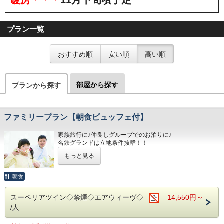
プラン一覧
おすすめ順
安い順
高い順
部屋から探す
プランから探す
ファミリープラン【朝食ビュッフェ付】
家族旅行に♪仲良しグループでのお泊りに♪
名鉄グランドは立地条件抜群！！
どこへ出かけるにも好アクセスです☆☆
もっと見る
！！さらに！！
家族旅行には嬉しい♪
添い寝のお子様は無料で宿泊ＯＫです☆
朝食
■お客様に安全にお過ごしいただく為に、お客様の触れる機
スーペリアツイン◇禁煙◇エアウィーヴ◇
14,550円～
会が多い場所を
/人
アルコール消毒を行っております。
当ホテルの客室は窓が開放出来る為、簡単に空気を入れ替
える事が可能です。