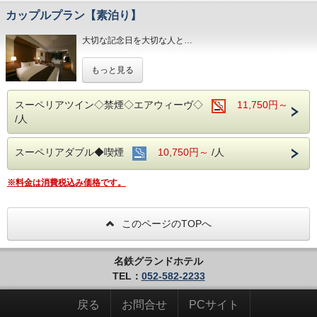
～ビジネス・旅行に最高のロケーション～
カップルプラン【素泊り】
JR名古屋駅から徒歩４分
名鉄名古屋駅のすぐ上
中部国際空港まで最速２８分（名鉄名古屋駅から乗車可能）
大切な記念日を大切な人と…
お財布にも優しい ＋ お客様にも優しいホテルです♪♪
お２人の特別な時間をおもてなしさせていただきます。
もっと見る
ご予約お待ちしてます(*^o^)ノ
■全室インターネット接続完備 ◎Ｗｉ－Ｆｉ接続無料◎
■交通アクセス■３つの主要駅と地下鉄が全て隣接！！
スーペリアツイン◇禁煙◇エアウィーヴ◇
11,750円～
/人
スーペリアダブル◆喫煙
10,750円～
/人
※料金は消費税込み価格です。
このページのTOPへ
名鉄グランドホテル
TEL：
052-582-2233
戻る
お問合せ
PCサイト