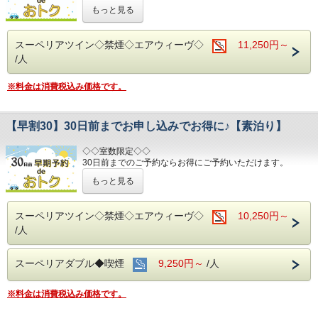
(エコノミーシングルは除きます）
近鉄名古屋駅：徒歩１分
もっと見る
☆先のご予定がお決まりのお客様には断然オトク☆
ＪＲ名古屋駅：徒歩４分
名古屋市営地下鉄：東山線・桜通線まで徒歩３分
インターネット申込限定のプランです。
スーペリアツイン◇禁煙◇エアウィーヴ◇
11,250円～
名鉄バスセンター：当ホテルの建物３・４階より高速バスが
/人
■お客様に安全にお過ごしいただく為に、お客様の触れる機
発着！
会が多い場所を
アルコール消毒を行っております。
※料金は消費税込み価格です。
■みんなでお出かけ♪観光スポットのご案内■
当ホテルの客室は窓が開放出来る為、簡単に空気を入れ替
名古屋城：お城好きな方にも好評の名古屋城。おもてなし武
える事が可能です。
将隊の活躍も話題♪
清掃時は常に換気をして新鮮な空気に入れ替えておりま
【早割30】30日前までお申し込みでお得に♪【素泊り】
す。
名古屋港水族館：子供も大人も楽しめる大迫力のイルカパフ
ォーマンス◎
～ビジネス・旅行に最高のロケーション～
◇◇室数限定◇◇
JR名古屋駅から徒歩４分
30日前までのご予約ならお得にご予約いただけます。
リニア鉄道館：歴代の新幹線・在来線の実物車両展示あり。
名鉄名古屋駅のすぐ上
(エコノミーシングルは除きます）
もっと見る
中部国際空港まで最速２８分（名鉄名古屋駅から乗車可能）
☆先のご予定がお決まりのお客様には断然オトク☆
お財布にも優しい ＋ お客様にも優しいホテルです♪♪
インターネット申込限定のプランです。
スーペリアツイン◇禁煙◇エアウィーヴ◇
10,250円～
ご予約お待ちしてます(*^o^)ノ
/人
■お客様に安全にお過ごしいただく為に、お客様の触れる機
会が多い場所を
アルコール消毒を行っております。
スーペリアダブル◆喫煙
9,250円～
/人
当ホテルの客室は窓が開放出来る為、簡単に空気を入れ替
える事が可能です。
清掃時は常に換気をして新鮮な空気に入れ替えておりま
※料金は消費税込み価格です。
す。