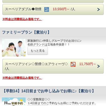
スーペリアダブル◆喫煙
13,550円～
/人
※料金は消費税込み価格です。
ファミリープラン【素泊り】
家族旅行に♪仲良しグループでのお泊りに♪
名鉄グランドは立地条件抜群！！
どこへ出かけるにも好アクセスです☆☆
もっと見る
！！さらに！！
☆★家族旅行には嬉しい♪添い寝のお子様は
無料で宿泊ＯＫです
スーペリアツイン◇禁煙◇エアウィーヴ◇
11,750円～
/人
■お客様に安全にお過ごしいただく為に、お客様の触れる機
会が多い場所を
※料金は消費税込み価格です。
アルコール消毒を行っております。
当ホテルの客室は窓が開放出来る為、簡単に空気を入れ替
える事が可能です。
清掃時は常に換気をして新鮮な空気に入れ替えておりま
【早割14】14日前までお申し込みでお得に♪【素泊り】
す。
◇◇室数限定◇◇
■交通アクセス■３つの主要駅と地下鉄が全て隣接！！
１4日前までのご予約ならお得にご予約いただけます。
名鉄名古屋駅：徒歩１分