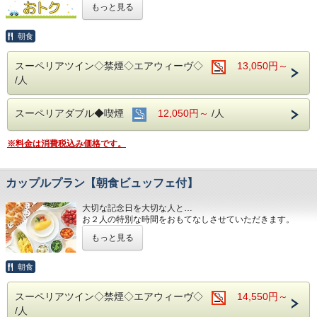
～ ご朝食 ～
もっと見る
☆先のご予定がお決まりのお客様には断然オトク☆
１８階レストラン アイリス
名古屋めしも楽しめる和洋折衷のバイキングをご用意してお
インターネット申込限定のプランです。
朝食
ります。
営業時間：７：００～１０：００ （最終入場 ９：３０）
■お客様に安全にお過ごしいただく為に、お客様の触れる機
スーペリアツイン◇禁煙◇エアウィーヴ◇
13,050円～
会が多い場所を
/人
アルコール消毒を行っております。
お財布にも優しい ＋ お客様にも優しいホテルです♪♪
当ホテルの客室は窓が開放出来る為、簡単に空気を入れ替
ご予約お待ちしてます(*^o^)ノ
える事が可能です。
スーペリアダブル◆喫煙
12,050円～
/人
清掃時は常に換気をして新鮮な空気に入れ替えておりま
す。
※料金は消費税込み価格です。
～ ビジネス・旅行に最高のロケーション ～
JR名古屋駅から徒歩４分♪
名鉄名古屋駅のすぐ上！！
中部国際空港まで最速２８分（名鉄名古屋駅から乗車可能）
カップルプラン【朝食ビュッフェ付】
大切な記念日を大切な人と…
～ ご朝食 ～
お２人の特別な時間をおもてなしさせていただきます。
１８階レストラン アイリス
名古屋めしも楽しめる和洋折衷のバイキングをご用意してお
もっと見る
朝食会場：１８階 レストラン「アイリス」
ります。
営業時間：７：００～１０：００ （最終入場 ９：３０）
営業時間：７：００～１０：００ （最終入場 ９：３０）
名古屋めしも楽しめる和洋折衷のバイキング形式にてご準
朝食
備しております。
お財布にも優しい ＋ お客様にも優しいホテルです♪♪
スーペリアツイン◇禁煙◇エアウィーヴ◇
14,550円～
■全室インターネット接続完備 ◎Ｗｉ-Ｆｉ接続無料◎
ご予約お待ちしてます(*^o^)ノ
/人
■３つの主要駅と地下鉄が全て隣接！！