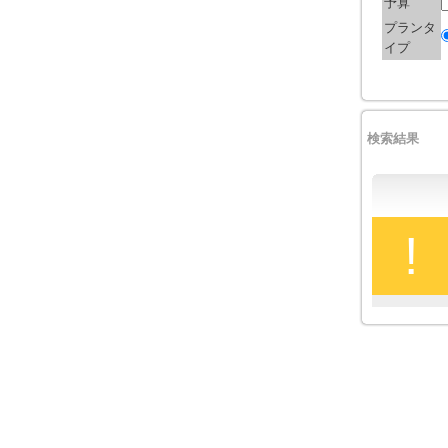
予算
プランタ
イプ
検索結果
!