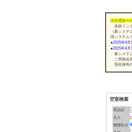
※公式ホー
名鉄イング
（新システ
現システムで
●
2025年
●
2025年
新システム
ご登録会員
現在保有の
空室検索
宿泊日
大人
喫煙区分