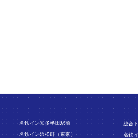
旅を繋げるプラットフ
o connect people and travel
名鉄イン知多半田駅前
総合
名鉄イン浜松町（東京）
名鉄