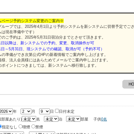
ムページ予約システム変更のご案内※
ループでは、2025年4月1日より予約システムを新システムに切替予定でご
ムは現在準備中です）
のご予約は、2025年5月31日宿泊分までとさせて頂きます。
4月1日以降は、新システムでの予約、変更、取消操作が可
4月1日～5月31日、現システムでの確認、取消が可（予約不可）
の準備ができ次第公式HPの新着情報でご案内申し上げます。
様、法人会員様にはあらためてメールでご案内申し上げます。
ポイントにつきましては、新システムへ移行致します。
H
年
月
日
日付未定
(1部屋あたり)
名
泊
部屋
子供
0
名
指定なし
喫煙
禁煙