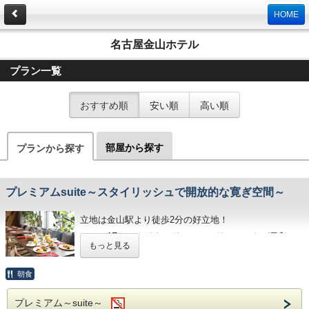
HOME
名古屋金山ホテル
プラン一覧
おすすめ順
安い順
高い順
部屋から探す
プランから探す
プレミアムsuite～スタイリッシュで開放的な寛ぎ空間～
立地は金山駅より徒歩2分の好立地！
ホテル1Fのマクドナルド、ファミリーマートが目印で
もっと見る
す！
朝食
プレミア＆スタイリッシュな色調でコーディ
ネートされた客室は、機能的なリラックス空
プレミアム～suite～