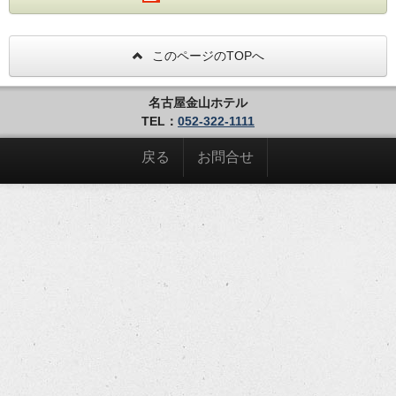
間設計。
バスルーム、洗面とトイレは完全セパレー
ト。
このページのTOPへ
名古屋金山ホテル
～こだわりの朝食～
TEL：
052-322-1111
最上階金山テラスの開放的空間とお料理で1
戻る
お問合せ
日のはじまりを迎えませんか
愛知県岡崎市のランニングエッグは栄養満
点！
三重県いなべ市のさくらポークや奥美濃古地
鶏をはじめ
地元近海の鮮魚を活かした焼き魚など
ひとつひとつ厳選された食材をご用意してお
ります。
・客室は全室フローリングフロアで靴を脱いでゆっく
りおくつろぎいただけます。