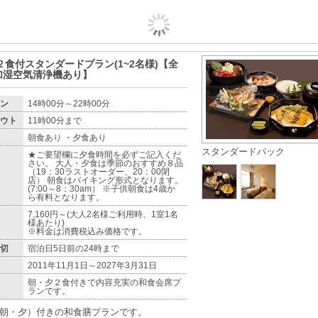
ﾝ)２食付スタンダードプラン(1~2名様)【全
加湿空気清浄機あり】
ン
14時00分～22時00分
ウト
11時00分まで
朝食あり ・夕食あり
スタンダードパック
★ご要望欄に夕食時間を必ずご記入くだ
さい。 大人・夕食は季節のおすすめ８品
（19：30ラストオーダー、20：00閉
店） 朝食はバイキング形式となります。
(7:00～8：30am） ※子供朝食は4歳か
ら有料となります。
7,160円～(大人2名様ご利用時、1室1名
様あたり)
※料金は消費税込み価格です。
切
宿泊日5日前の24時まで
2011年11月1日～2027年3月31日
朝・夕２食付きで内容充実の和食会席プ
ランです。
朝・夕）付きの和食膳プランです。