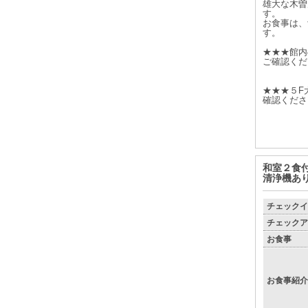
雄大な木曽
す。
お食事は、
す。
★★★館内
ご確認くだ
★★★５F
確認くださ
和室２食
清浄機あ
チェックイ
チェックア
お食事
お食事紹介