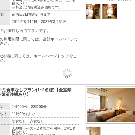
様あたり)
※料金は消費税込み価格です。
切
宿泊日3日前の24時まで
2011年8月12日～2027年3月31日
のお値打ち宿泊プランです。
の利用制限に関しては、当館ホームページで
さい。
大浴場に関しては、ホームページトップでご
い。
ﾝ)１泊食事なしプラン(1~2名様)【全室禁
空気清浄機あり】
ン
14時00分～22時00分
ウト
11時00分まで
朝食なし・夕食なし
3,800円～(大人2名様ご利用時、1室1名
様あたり)