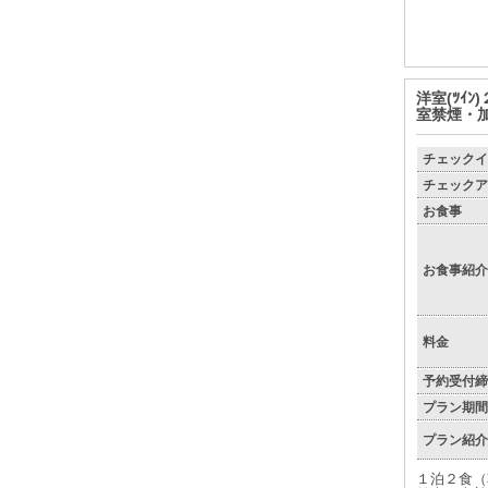
洋室(ﾂｲ
室禁煙・
チェックイ
チェックア
お食事
お食事紹介
料金
予約受付締
プラン期間
プラン紹介
１泊２食（