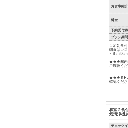
お食事紹介
料金
予約受付締
プラン期間
１泊朝食付
朝食はレス
～8：30a
★★★館内
ご確認くだ
★★★５F
確認くださ
和室２食
気清浄機
チェックイ