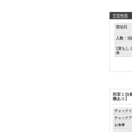
空室検索
宿泊日
人数・泊
1室もし
金
和室１泊
機あり】
チェックイ
チェックア
お食事