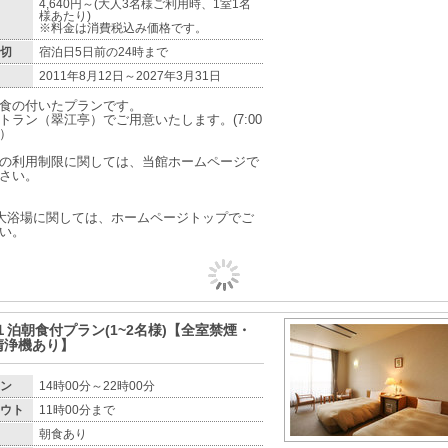
4,640円～(大人3名様ご利用時、1室1名
様あたり)
※料金は消費税込み価格です。
切
宿泊日5日前の24時まで
2011年8月12日～2027年3月31日
食の付いたプランです。
トラン（翠江亭）でご用意いたします。(7:00
m）
の利用制限に関しては、当館ホームページで
さい。
大浴場に関しては、ホームページトップでご
い。
ﾝ)１泊朝食付プラン(1~2名様)【全室禁煙・
清浄機あり】
ン
14時00分～22時00分
ウト
11時00分まで
朝食あり