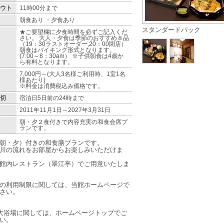
ウト
11時00分まで
朝食あり ・夕食あり
スタンダードパック
★ご要望欄に夕食時間を必ずご記入くだ
さい。 大人・夕食は季節のおすすめ８品
（19：30ラストオーダー,20：00閉店）
朝食はバイキング形式となります。
(7:00～8：30am） ※子供朝食は4歳か
ら有料となります。
7,000円～(大人3名様ご利用時、1室1名
様あたり)
※料金は消費税込み価格です。
切
宿泊日5日前の24時まで
2011年11月1日～2027年3月31日
朝・夕２食付きで内容充実の和食会席プ
ランです。
朝・夕）付きの和食膳プランです。
川の流れをお部屋からお楽しみいただけま
館内レストラン（翠江亭）でご用意いたしま
の利用制限に関しては、当館ホームページで
さい。
大浴場に関しては、ホームページトップでご
い。