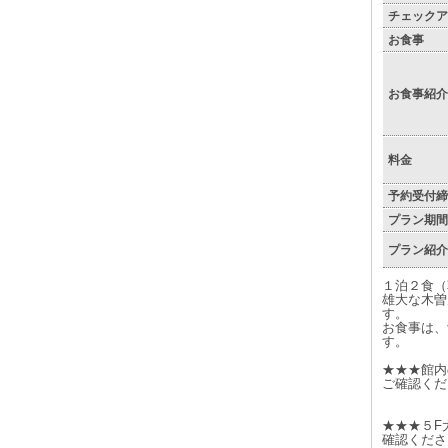
チェックア
お食事
お食事紹介
料金
予約受付締
プラン期間
プラン紹介
１泊２食（
雄大な木曽
す。
お食事は、
す。
★★★館内
ご確認くだ
★★★５F
確認くださ