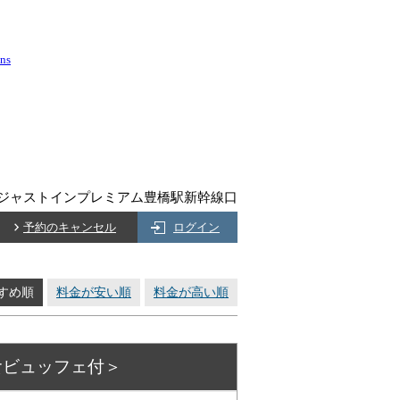
ons
ジャストインプレミアム豊橋駅新幹線口
予約のキャンセル
ログイン
すめ順
料金が安い順
料金が高い順
食ビュッフェ付＞