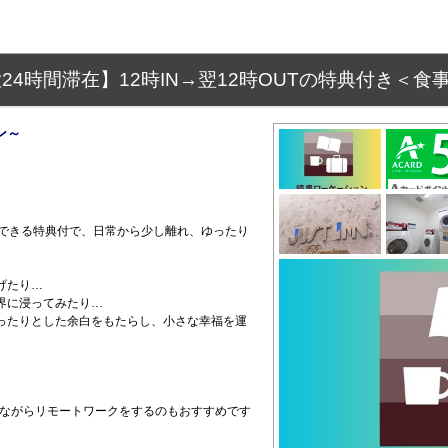
4時間滞在】12時IN→翌12時OUTの特典付き＜食
ン～
在できる特典付で、日常から少し離れ、ゆったり
。
げたり…
界に浸ってみたり…
ったりとした余白をもたらし、小さな幸福を運
をしながらリモートワークをするのもおすすめです