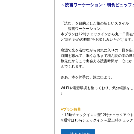
～読書ワーケーション・朝食ビュッフ
「読む」を目的とした旅の新しいスタイル
――読書ワーケーション。
本プランは12時チェックインから丸一日滞
と“読むための時間”をお楽しみいただけます
窓辺で光を浴びながらお気に入りの一冊を広
時間を忘れて、眠くなるまで積ん読の本の世
旅先だからこそ出会える読書時間が、心にゆ
んでくれます。
さあ、本を片手に、旅に出よう。
Wi-Fiや電源環境も整っており、気分転換
♪
■プラン特典
・12時チェックイン～翌12時チェックアウト
※通常は15時チェックイン～翌11時チェック