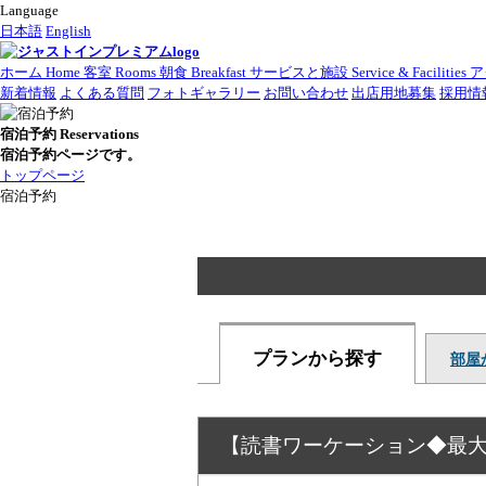
Language
日本語
English
ホーム
Home
客室
Rooms
朝食
Breakfast
サービスと施設
Service & Facilities
ア
新着情報
よくある質問
フォトギャラリー
お問い合わせ
出店用地募集
採用情
宿泊予約
Reservations
宿泊予約ページです。
トップページ
宿泊予約
プランから探す
部屋
【読書ワーケーション◆最大2