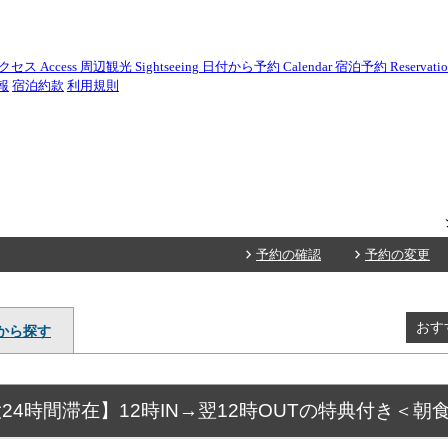
クセス
Access
周辺観光
Sightseeing
日付から予約
Calendar
宿泊予約
Reservati
報
宿泊約款
利用規則
予約の確認
予約の変更
おす
から探す
4時間滞在】12時IN→翌12時OUTの特典付き＜朝