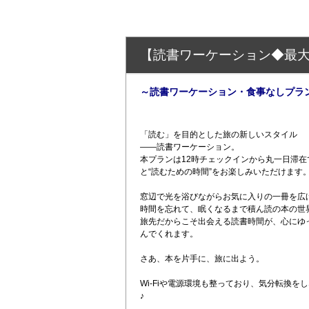
【読書ワーケーション◆最大2
～読書ワーケーション・食事なしプラ
「読む」を目的とした旅の新しいスタイル
――読書ワーケーション。
本プランは12時チェックインから丸一日滞
と“読むための時間”をお楽しみいただけます
窓辺で光を浴びながらお気に入りの一冊を広
時間を忘れて、眠くなるまで積ん読の本の世
旅先だからこそ出会える読書時間が、心にゆ
んでくれます。
さあ、本を片手に、旅に出よう。
Wi-Fiや電源環境も整っており、気分転換
♪