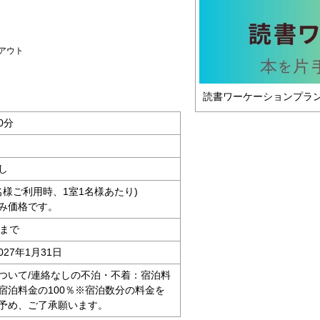
アウト
読書ワーケーションプラ
0分
し
2名様ご利用時、1室1名様あたり)
み価格です。
時まで
027年1月31日
ついて/連絡なしの不泊・不着：宿泊料
：宿泊料金の100％※宿泊数分の料金を
予め、ご了承願います。