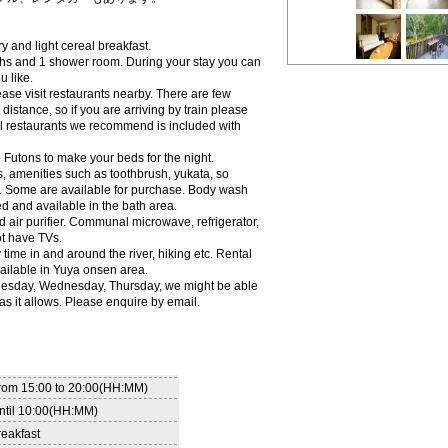
 and light cereal breakfast.
ths and 1 shower room. During your stay you can
u like.
ase visit restaurants nearby. There are few
distance, so if you are arriving by train please
ocal restaurants we recommend is included with
 Futons to make your beds for the night.
, amenities such as toothbrush, yukata, so
f. Some are available for purchase. Body wash
 and available in the bath area.
d air purifier. Communal microwave, refrigerator,
ot have TVs.
time in and around the river, hiking etc. Rental
vailable in Yuya onsen area.
uesday, Wednesday, Thursday, we might be able
as it allows. Please enquire by email.
rom 15:00 to 20:00(HH:MM)
ntil 10:00(HH:MM)
reakfast