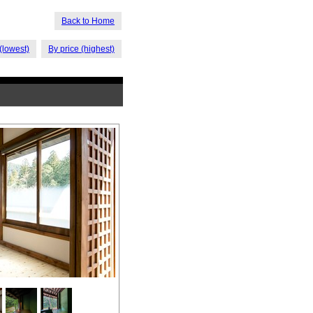
Back to Home
(lowest)
By price (highest)