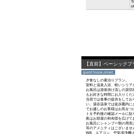
T
of
【直前】ベーシックプラン ／
guest house,onset,
夕食なしの素泊りプラン。
室料と温泉入浴、軽いシリア
お風呂は源泉掛け流しの貸切
もお好きな時間にお入りくだ
当宿では食事の提供をしてお
い。湯谷温泉では徒歩圏内に
でお越しのお客様はお気をつけ
トを予約後の確認メールに貼
夜はお部屋の和布団を広げて
お風呂にシャンプー類の用意
等のアメニティはございませ
Wifi、エアコン、空気清浄