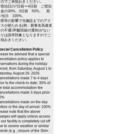
すのでご承知おきください。
ご宿泊日の7日前〜4日前 ご宿泊
料金の30%。3日前 50%。 前
/当日 100%。
大雨等の影響で当施設までのアク
セスが絶たれる(例：新東名高速道
路の不通/JR飯田線の運休)がない
限りは請求対象となりますのでご
承知おきください。
pecial Cancellation Policy
lease be advised that a special
ancellation policy applies to
eservations during the holiday
eriod, from Saturday, August 1 to
aturday, August 29, 2026.
ancellations made 7 to 4 days
rior to the check-in date: 30% of
he total accommodation fee
ancellations made 3 days prior:
0%
ancellations made on the day
efore or the day of arrival: 100%
lease note that the above
harges will apply unless access
 our facility is completely cut off
ue to severe weather or similar
vents (e.g., closure of the Shin-