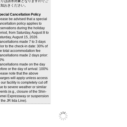
限りは請求対象となりますのでご
承知おきください。
pecial Cancellation Policy
lease be advised that a special
ancellation policy applies to
eservations during the holiday
eriod, from Saturday, August 8 to
aturday, August 15, 2026.
ancellations made 7 to 3 days
rior to the check-in date: 30% of
he total accommodation fee
ancellations made 2 days prior:
0%
ancellations made on the day
efore or the day of arrival: 100%
lease note that the above
harges will apply unless access
 our facility is completely cut off
ue to severe weather or similar
vents (e.g., closure of the Shin-
omei Expressway or suspension
 the JR Iida Line).