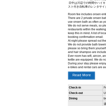
日中は川辺での時間やハイキ
スト付き自転車のレンタサイ
Room fee includes onsen entry
There are 2 private onsen ba
use onsen bath as often as yo
We do not serve meals, so ple
restaurants within the walking 
keep this in mind. A list of l
booking confirmation email.
At night please spread out the
We do not provide bath towels
please so bring them yoursel
and hair shampoo are included
Ever room has wifi, aircon, an
kettle are equipped. We do n
During your stay please enjoy 
e-bikes and rental cars are a
Check-in
F
Check-out
U
Dining
b