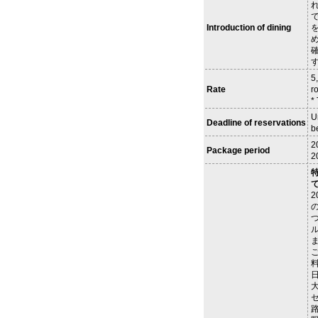
Introduction of dining
を
5
Rate
r
*
U
Deadline of reservations
b
2
Package period
2
2
日