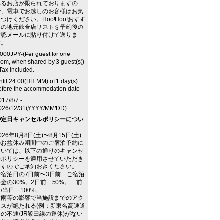
れるお店が限られておりますの
で、電車でお越しのお客様はお気
つけください。Hoo!Hoo!おすす
めの地元飲食店リストを予約後の
確認メールに貼り付けて送りま
す。
,000JPY-(Per guest for one
oom, when shared by 3 guest(s))
 Tax included.
ntil 24:00(HH:MM) of 1 day(s)
efore the accommodation date
017/8/7 -
026/12/31(YYYY/MM/DD)
特定日キャンセルポリシーについ
て
026年8月8日(土)〜8月15日(土)
のお盆休み期間中のご宿泊予約に
ついては、以下の通りのキャンセ
ルポリシーを適用させていただき
ますのでご承知おきください。
ご宿泊日の7日前〜3日前 ご宿泊
料金の30%。2日前 50%。 前
/当日 100%。
大雨等の影響で当施設までのアク
セスが絶たれる(例：新東名高速道
路の不通/JR飯田線の運休)がない