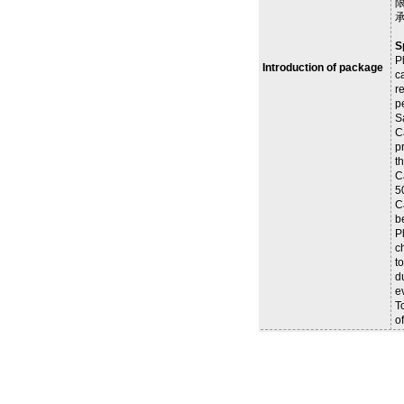
S
P
Introduction of package
c
r
p
S
C
p
t
C
5
C
b
P
c
to
d
e
T
of