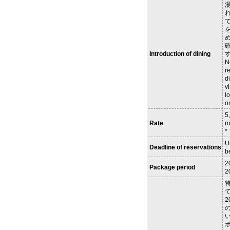
を
Introduction of dining
N
r
d
v
l
o
5
Rate
r
*
U
Deadline of reservations
b
2
Package period
2
2