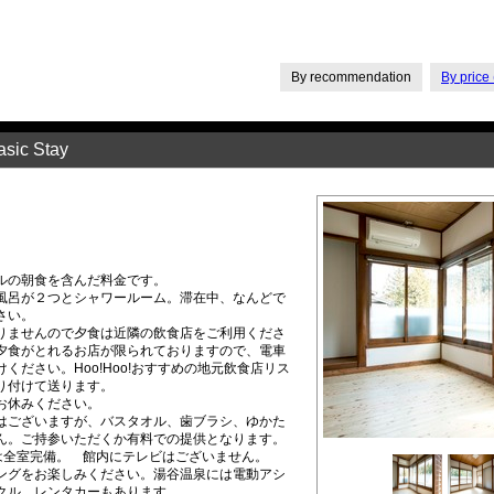
By recommendation
By price 
c Stay
】
ルの朝食を含んだ料金です。
風呂が２つとシャワールーム。滞在中、なんどで
さい。
りませんので夕食は近隣の飲食店をご利用くださ
夕食がとれるお店が限られておりますので、電車
ください。Hoo!Hoo!おすすめの地元飲食店リス
り付けて送ります。
お休みください。
はございますが、バスタオル、歯ブラシ、ゆかた
ん。ご持参いただくか有料での提供となります。
機は全室完備。 館内にテレビはございません。
ングをお楽しみください。湯谷温泉には電動アシ
クル、レンタカーもあります。