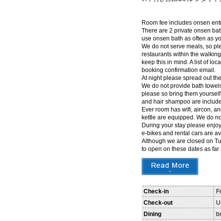
Room fee includes onsen entry
There are 2 private onsen ba
use onsen bath as often as yo
We do not serve meals, so ple
restaurants within the walking 
keep this in mind. A list of l
booking confirmation email.
At night please spread out the
We do not provide bath towels
please so bring them yoursel
and hair shampoo are included
Ever room has wifi, aircon, an
kettle are equipped. We do n
During your stay please enjoy 
e-bikes and rental cars are a
Although we are closed on T
to open on these dates as far 
Check-in
F
Check-out
U
Dining
b