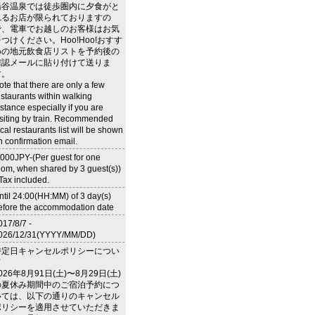
湯谷温泉では徒歩圏内に夕食がと
れるお店が限られておりますの
で、電車でお越しのお客様はお気
つけください。Hoo!Hoo!おすす
めの地元飲食店リストを予約後の
確認メールに貼り付けて送りま
す。
ote that there are only a few
estaurants within walking
istance especially if you are
isiting by train. Recommended
ocal restaurants list will be shown
n confirmation email.
,000JPY-(Per guest for one
oom, when shared by 3 guest(s))
 Tax included.
ntil 24:00(HH:MM) of 3 day(s)
efore the accommodation date
017/8/7 -
026/12/31(YYYY/MM/DD)
特定日キャンセルポリシーについ
て
026年8月91日(土)〜8月29日(土)
の夏休み期間中のご宿泊予約につ
いては、以下の通りのキャンセル
ポリシーを適用させていただきま