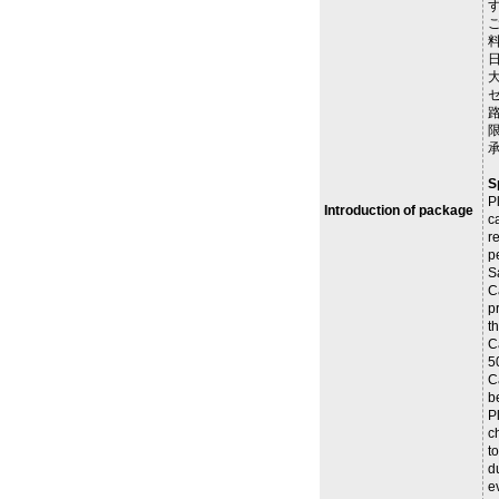
日
S
P
Introduction of package
c
r
p
S
C
p
t
C
5
C
b
P
c
to
d
e