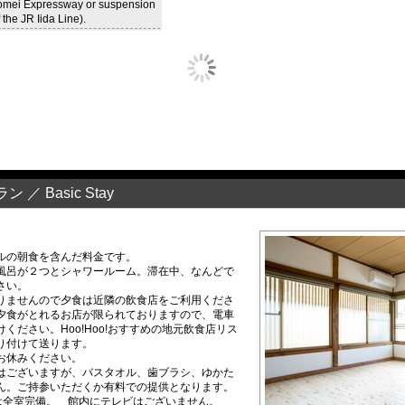
omei Expressway or suspension
 the JR Iida Line).
 Basic Stay
ルの朝食を含んだ料金です。
風呂が２つとシャワールーム。滞在中、なんどで
さい。
りませんので夕食は近隣の飲食店をご利用くださ
夕食がとれるお店が限られておりますので、電車
ください。Hoo!Hoo!おすすめの地元飲食店リス
り付けて送ります。
お休みください。
はございますが、バスタオル、歯ブラシ、ゆかた
ん。ご持参いただくか有料での提供となります。
機は全室完備。 館内にテレビはございません。