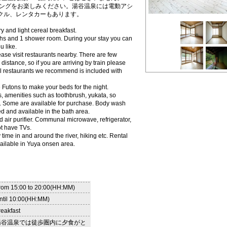
ングをお楽しみください。湯谷温泉には電動アシ
クル、レンタカーもあります。
 and light cereal breakfast.
ths and 1 shower room. During your stay you can
u like.
ase visit restaurants nearby. There are few
distance, so if you are arriving by train please
ocal restaurants we recommend is included with
 Futons to make your beds for the night.
, amenities such as toothbrush, yukata, so
f. Some are available for purchase. Body wash
 and available in the bath area.
d air purifier. Communal microwave, refrigerator,
ot have TVs.
time in and around the river, hiking etc. Rental
vailable in Yuya onsen area.
rom 15:00 to 20:00(HH:MM)
ntil 10:00(HH:MM)
reakfast
湯谷温泉では徒歩圏内に夕食がと