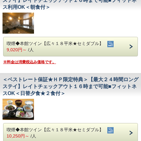
ステイ】レイトチェックアウト１６時まで可能■フィットネ
ス利用OK＜朝食付＞
喫煙◆本館ツイン【広々１８平米★セミダブル】
9,020円～
/人
※料金は消費税込み価格です。
＜ベストレート保証★ＨＰ限定特典＞【最大２４時間ロング
ステイ】レイトチェックアウト１６時まで可能■フィットネ
スOK＜日替夕食★２食付＞
喫煙◆本館ツイン【広々１８平米★セミダブル】
10,250円～
/人