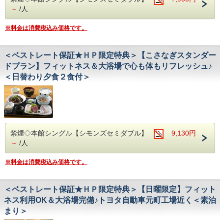
～
/人
※料金は消費税込み価格です。
＜ベストレート保証★ＨＰ限定特典＞【こさなぎスタンダー
ドプラン】フィットネス＆大浴場で心も体もリフレッシュ♪
＜日替わり夕食２食付＞
禁煙◇本館シングル【シモンズセミダブル】
9,130円
～
/人
※料金は消費税込み価格です。
＜ベストレート保証★ＨＰ限定特典＞【日曜限定】フィット
ネス利用OK＆大浴場完備♪トヨタ自動車元町工場近く＜素泊
まり＞