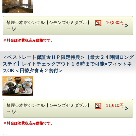
禁煙◇本館シングル【シモンズセミダブル】
10,380円
～
/人
※料金は消費税込み価格です。
＜ベストレート保証★ＨＰ限定特典＞【最大２４時間ロング
ステイ】レイトチェックアウト１６時まで可能■フィットネ
スOK＜日替夕食★２食付＞
禁煙◇本館シングル【シモンズセミダブル】
11,610円
～
/人
※料金は消費税込み価格です。