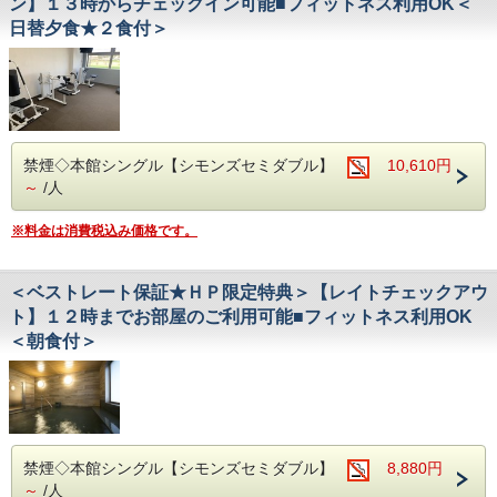
ン】１３時からチェックイン可能■フィットネス利用OK＜
日替夕食★２食付＞
禁煙◇本館シングル【シモンズセミダブル】
10,610円
～
/人
※料金は消費税込み価格です。
＜ベストレート保証★ＨＰ限定特典＞【レイトチェックアウ
ト】１２時までお部屋のご利用可能■フィットネス利用OK
＜朝食付＞
禁煙◇本館シングル【シモンズセミダブル】
8,880円
～
/人