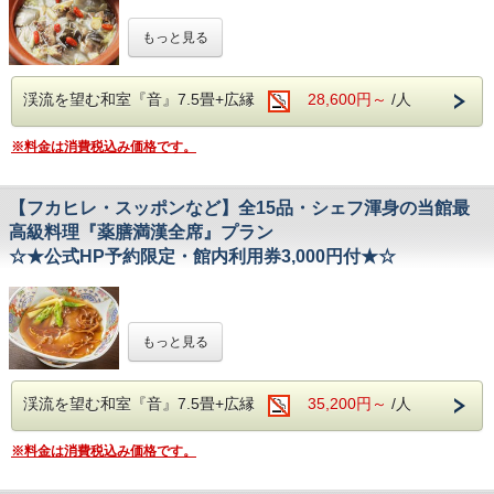
■ お品書き（一例） ■
＝＝＝＝＝＝＝＝＝＝＝＝＝＝＝＝＝＝＝＝＝
もっと見る
◆はづ木のポイント◆
『歩く漢方薬』スッポン鍋でリフレッシュ！！
老酒
＝＝＝＝＝＝＝＝＝＝＝＝＝＝＝＝＝＝＝＝＝
新鮮な中性の前菜
１．健康にこだわった漢方薬膳料理
鳥のムネ肉のスープ
２．純木造数寄屋造りの建物
スッポンは『歩く漢方薬』とも言われ肉体疲労を
渓流を望む和室『音』7.5畳+広縁
28,600円～
/人
紅花入りエビの炒めもの
回復させるだけでなく精神的な疲労にも
３．渓谷を眺められる源泉掛け流しのヒノキ
魚の蒸しもの
効果があると言われています。
※料金は消費税込み価格です。
露天風呂
ダチョウ肉のしょう油煮込み
もちろんコラーゲンもたっぷりで貧血の改善にも
効果があります。刺激が強すぎないので、
卵白と貝柱の炒めもの
４．ロングステイ21時間
胃腸の弱い方にも安心してお召し上がり頂けます。
チンゲン菜の炒めもの
​チェックイン 14：00 チェックアウト
【フカヒレ・スッポンなど】全15品・シェフ渾身の当館最
鳥骨鶏のスープ
血液をきれいにして体質を改善、健康を維持し美容に最適！
11：00
高級料理『薬膳満漢全席』プラン
漢方トシシ入たき込みごはん
リフレッシュにお勧めです！！
☆★公式HP予約限定・館内利用券3,000円付★☆
羅漢果のお茶
５．５種の健康茶で体の中から健康に
◆温泉◆
白きくらげのデザート
川沿いのヒノキ露天風呂からは、四季折々の景色、
◆温泉◆
湯谷温泉が旅の疲れを癒してくれます。小さな内風呂もござ
∽∽∽∽∽∽∽∽∽∽∽∽∽∽∽∽∽∽∽∽∽
います。
川沿いのヒノキ露天風呂からは、四季折々の
【公式HP予約限定】
もっと見る
フカヒレ・スッポン・海鼠などの高価な漢方
夕食時のドリンクや、
景色、
館内売店のお土産購入にご利用いただける
と高級食材を
湯谷温泉が旅の疲れを 癒してくれます。
∽∽∽∽∽∽∽∽∽∽∽∽∽∽∽∽∽∽∽∽∽
渓流を望む和室『音』7.5畳+広縁
35,200円～
/人
惜しげもなく たっぷりと使った漢方の満漢全
＼＼
館内利用券 3,000円分をプレゼント
／／
小さな内風呂もございます。
【公式HP予約限定】
席！！
夕食時のドリンクや、
※1室につき1枚となります。
※料金は消費税込み価格です。
館内売店のお土産購入にご利用いただける
全１５品のフルコースの薬膳懐石です。
※金券のため、おつりはでません。
◆周辺観光◆
∽∽∽∽∽∽∽∽∽∽∽∽∽∽∽∽∽∽∽∽∽
∴‥∵‥∴‥∵‥∴‥∴‥∵‥∴‥∵‥∴‥∴‥
＼＼
館内利用券 3,000円分をプレゼント
／／