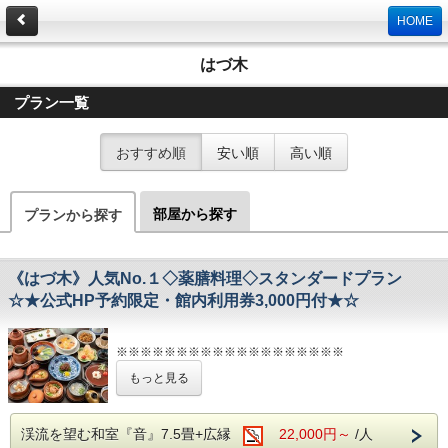
HOME
はづ木
プラン一覧
おすすめ順
安い順
高い順
部屋から探す
プランから探す
《はづ木》人気No.１◇薬膳料理◇スタンダードプラン
☆★公式HP予約限定・館内利用券3,000円付★☆
※※※※※※※※※※※※※※※※※※※
もっと見る
数寄屋造りの落ち着いた雰囲気の中で、
本場の上海薬膳料理をお楽しみいただける
スタンダードプランです♪
渓流を望む和室『音』7.5畳+広縁
22,000円～
/人