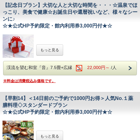
・鳳来寺【大河ドラマ「どうする 家康」ゆか
＝＝＝＝＝＝＝＝＝＝＝＝＝＝＝＝＝＝＝
∵‥∴
【記念日プラン】大切な人と大切な時間を・・・☆温泉でほ
りの地】…車で15分
※1室につき1枚となります。
っこり、美食で健康☆お誕生日や還暦祝いなど、様々なシー
はづ木だけでしか味わえない特別なコースで
◆はづ木のポイント◆
・鳳来寺東照宮【昭和28年11月14日 国指定
※金券になりますのでおつりはでません。
ンに♪
す。
１．健康にこだわった漢方薬膳料理
∽∽∽∽∽∽∽∽∽∽∽∽∽∽∽∽∽∽∽∽∽
重要文化財】…車で15分
☆★公式HP予約限定・館内利用券3,000円付★☆
２．純木造数寄屋造りの建物
たっぷりのコラーゲンと温泉で、 お肌もしっ
・フォレストアドベンチャー・新城【自然共
３．渓谷を眺められる源泉掛け流しのヒノキ露天風
とりプルプルに。
生型アウトドアパーク】…車で20分
呂
◆周辺観光◆
∴‥∵‥∴‥∵‥∴‥∴‥∵‥∴‥∵‥∴‥∴‥
４．ロングステイ21時間
・鳳来ゆ～ゆ～ありいな【大自然の中で、子
漢方薬膳料理と温泉でからだにやさしい
​チェックイン 14：00 チェックアウト 11：00
・鳳来寺【大河ドラマ「どうする家康」ゆか
∵‥∴
もっと見る
供から大人まで楽しめる多目的施設】…車で
ほっこり記念日はいかがですか？
５．５種の健康茶で体の中から健康に
りの地】…車で15分
3分
∴‥∵‥∴‥∵‥∴‥∴‥∵‥∴‥∵‥∴‥∴‥∵‥
・鳳来寺東照宮【昭和28年11月14日 国指定
健康と美容を考えたはづ木特製の中国漢方薬
◆温泉◆
渓流を望む和室『音』7.5畳+広縁
22,000円～
/人
・阿寺の七滝【昭和9年1月22日 国指定名勝
★オススメポイント★
重要文化財】…車で15分
膳コースに、
川沿いのヒノキ露天風呂からは、四季折々の景色、
天然記念物】…車で40分
・お好きな薬用酒のソーダー割1杯
湯谷温泉が旅の疲れを 癒してくれます。
・フォレストアドベンチャー・新城【自然共
「フカヒレとアスパラの蒸し物」 「ナマコの
・「魚の蒸し物を尾頭付き金目鯛へＵＰグレード」
※料金は消費税込み価格です。
・百間滝【パワースポットとしても人気】…
小さな内風呂もございます。
・ちゃんちゃんこ貸出（還暦、古稀、米寿等）
生型アウトドアパーク】…車で20分
蒸し物」
車で30分
・鳳来ゆ～ゆ～ありいな【大自然の中で、子
「スッポンの醤油煮込み」 「きんもくせいの
◆周辺観光◆
大切な人とともに『ほっ』とした時間をお過ごしください。
・桜淵公園【桜まつり開催中は活気に満ちる
【早割14】＜14日前のご予約で1000円お得＞人気No.１薬
・鳳来寺【大河ドラマ「どうする 家康」ゆかりの
供から大人まで楽しめる多目的施設】…車で
煮こごり」が加わった、
膳料理◇スタンダードプラン
人気の公園】…車で20分
お誕生日やご両親へのプレゼント、
地】…車で15分
3分
料理長渾身の贅沢プランをご用意いたしまし
還暦などの、ご家族みんなでのお祝いや、
☆★公式HP予約限定・館内利用券3,000円付★☆
・茶臼山【愛知県で1番空に近い場所】…車
・鳳来寺東照宮【昭和28年11月14日 国指定重要文
2世帯、3世帯のお集まりにもご利用ください！
・阿寺の七滝【昭和9年1月22日 国指定名勝
た。
化財】…車で15分
で1時間
もちろん、結婚記念日、２人だけの記念日にもオススメ☆
∽∽∽∽∽∽∽∽∽∽∽∽∽∽∽∽∽∽∽∽∽
天然記念物】…車で40分
・フォレストアドベンチャー・新城【自然共生型ア
∴‥∵‥∴‥∵‥∴‥∴‥∵‥∴‥∵‥∴‥∴‥∵‥
【公式HP予約限定】
ウトドアパーク】…車で20分
・百間滝【パワースポットとしても人気】…
～はづ木の早割りプラン～
夕食時のドリンクや、
∽∽∽∽∽∽∽∽∽∽∽∽∽∽∽∽∽∽∽∽∽
もっと見る
・鳳来ゆ～ゆ～ありいな【大自然の中で、子供から
車で30分