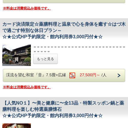
■ お品書き（一例） ■
※料金は消費税込み価格です。
老酒
新鮮な中性の前菜
鳥のムネ肉のスープ
紅花入りエビの炒めもの
カード決済限定☆薬膳料理と温泉で心を身体を癒す☆はづ木
魚の蒸しもの
で過ごす特別な休日プラン～
ダチョウ肉のしょう油煮込み
☆★公式HP予約限定・館内利用券3,000円付★☆
卵白と貝柱の炒めもの
チンゲン菜の炒めもの
鳥骨鶏のスープ
＝＝＝＝＝＝＝＝＝＝＝＝＝＝＝＝＝＝＝＝＝＝＝＝＝＝＝
漢方トシシ入たき込みごはん
＝＝＝＝＝
羅漢果のお茶
こちらのプランは、宿泊日の14日前から2日前まで30％、前
もっと見る
白きくらげのデザート
日は50％、
当日または連絡無しの場合は100％のキャンセル料がかかり
∽∽∽∽∽∽∽∽∽∽∽∽∽∽∽∽∽∽∽∽∽
ます。
＝＝＝＝＝＝＝＝＝＝＝＝＝＝＝＝＝＝＝＝＝＝＝＝＝＝＝
渓流を望む和室『音』7.5畳+広縁
【公式HP予約限定】
27,500円～
/人
＝＝＝＝＝
夕食時のドリンクや、
◆◇◆カード決済限定◆◇◆
館内売店のお土産購入にご利用いただける
※料金は消費税込み価格です。
美と健康の漢方薬膳懐石と源泉かけ流しの宿
＼＼
館内利用券 3,000円分をプレゼント
／／
【人気NO１】〜美と健康に〜全13品・特製スッポン鍋と薬
※※※※※※※※※※※※※※※※※※※
※1室につき1枚となります。
※金券のため、おつりはでません。
膳料理を楽しむ特選薬膳懐石
∽∽∽∽∽∽∽∽∽∽∽∽∽∽∽∽∽∽∽∽∽
数寄屋造りの落ち着いた雰囲気の中で、
☆★公式HP予約限定・館内利用券3,000円付★☆
本場の上海薬膳料理をお楽しみいただけるプランで
す♪
＝＝＝＝＝＝＝＝＝＝＝＝＝＝＝＝＝＝＝