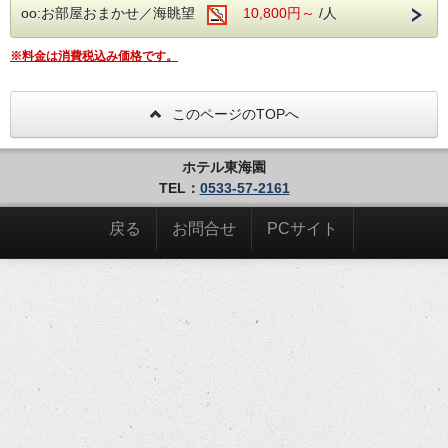
oo:お部屋おまかせ／海眺望
10,800円～
/人
…………‥‥・*・‥‥……………
★ご愛顧プラン（室数限定）
※料金は消費税込み価格です。
…………‥‥・*・‥‥……………
日頃の皆様に感謝の意をもってお迎えさせて頂きます。
このページのTOPへ
◆◆特典◆◆
・がまごおりのお得なクーポンブック”がまぽん”進呈
・平日限定 貸切風呂割引 ￥4000税別→￥3000税別
ホテル東海園
※事前予約制。先着のためご希望に添えない場合がありま
TEL：
0533-57-2161
す。
ご予約時にお電話にてご確認願います。
＜ホテル東海園：0533-57-2161＞
戻る
お問合せ
PCサイト
【お食事】
≪夕食≫季節会席またはバイキング
≪朝食≫和定食またはバイキング
※内容は日によって異なります。
※お客様にて選択は不可。
※チェックイン時にご案内させていただきます。
※お食事会場は、会場食となります。
※バイキング開催時は、バイキングのご案内となります。
【お部屋】
オーシャンビューの本館１間和室のご料金です。
本館２間和室を希望の場合は、空室がある場合において
追加料金にてご変更可能です。（要予約）