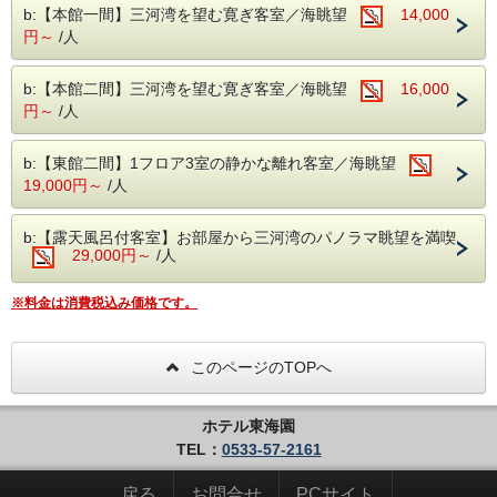
b:【本館一間】三河湾を望む寛ぎ客室／海眺望
14,000
円～
/人
◆◇◆お日にち限定企画◆◇◆
みなさまに感謝の意味を込めまして、
b:【本館二間】三河湾を望む寛ぎ客室／海眺望
16,000
お日にち限定スペシャル価格バイキングプランをご用意♪
毎朝獲れたて！
円～
/人
漁港直送の三河の海の幸と、地元野菜をふんだんに使った人
気のバイキング♪
お刺身舟盛やローストビーフ、各種オードブルやデザートに
b:【東館二間】1フロア3室の静かな離れ客室／海眺望
加え、
19,000円～
/人
揚げたての天ぷらなど日替わりの「あつあつライブキッチ
ン」も大好評！
※日によりメニューは異なります。
b:【露天風呂付客室】お部屋から三河湾のパノラマ眺望を満喫
29,000円～
【お食事】
/人
≪ご夕食≫バイキング
※料金は消費税込み価格です。
●バイキング営業時間●
18：00～19：30
２部制の場合（１部 17：30～19：00 ２部 19：20～
このページのTOPへ
20：50）
※その日の状況により時間が変更になる場合があります。
ホテル東海園
※２部制の場合、１部、２部の選択は出来ません（ご到着順
TEL：
0533-57-2161
に選択）
戻る
お問合せ
PCサイト
●バイキングご予約にあたってのご注意●