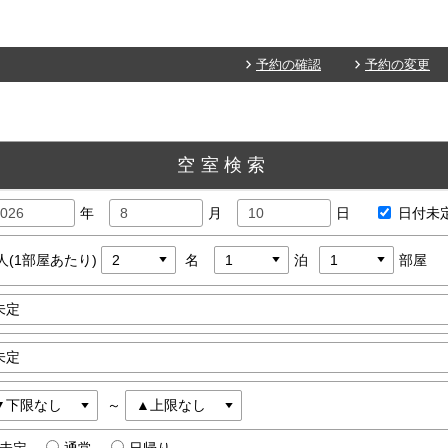
予約の確認
予約の変更
空室検索
年
月
日
日付未
人(1部屋あたり)
名
泊
部屋
～