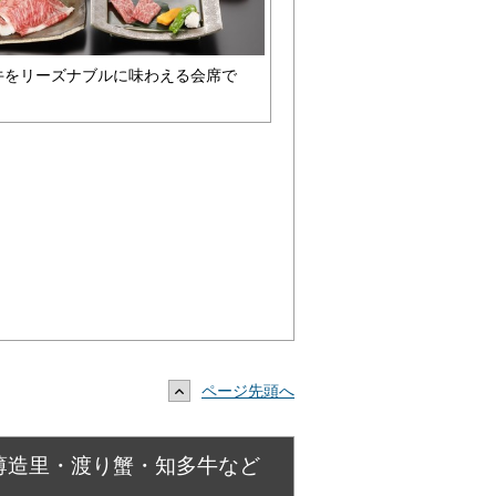
牛をリーズナブルに味わえる会席で
ページ先頭へ
魚薄造里・渡り蟹・知多牛など