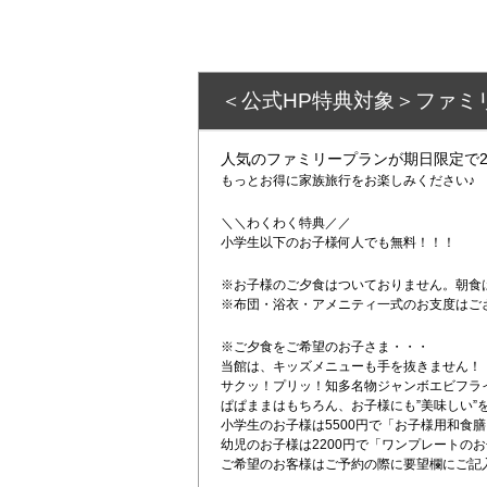
＜公式HP特典対象＞ファミ
人気のファミリープランが期日限定で2
もっとお得に家族旅行をお楽しみください♪
＼＼わくわく特典／／
小学生以下のお子様何人でも無料！！！
※お子様のご夕食はついておりません。朝食
※布団・浴衣・アメニティ一式のお支度はご
※ご夕食をご希望のお子さま・・・
当館は、キッズメニューも手を抜きません！
サクッ！プリッ！知多名物ジャンボエビフラ
ぱぱままはもちろん、お子様にも”美味しい”
小学生のお子様は5500円で「お子様用和食
幼児のお子様は2200円で「ワンプレートの
ご希望のお客様はご予約の際に要望欄にご記