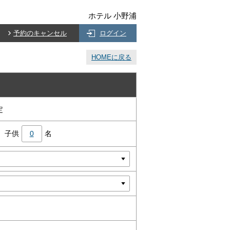
ホテル 小野浦
予約のキャンセル
ログイン
HOMEに戻る
定
子供
0
名