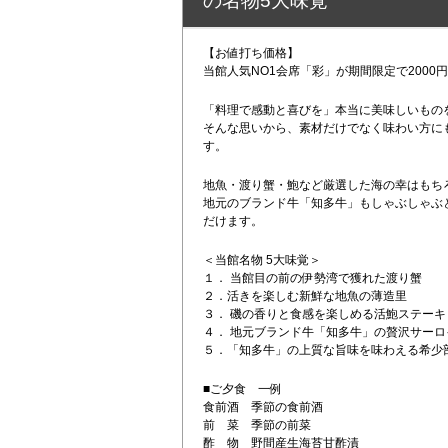
の名物5大味覚
【お値打ち価格】
当館人気NO1会席「彩」が期間限定で2000
「料理で感動と喜びを」本当に美味しいもの
そんな思いから、素材だけでなく味わい方に
す。
地魚・渡り蟹・鮑など厳選した海の幸はもち
地元のブランド牛「知多牛」もしゃぶしゃぶと
だけます。
＜当館名物 5大味覚＞
１． 当館目の前の伊勢湾で獲れた渡り蟹
２．活きを楽しむ新鮮な地魚の薄造里
３． 磯の香りと食感を楽しめる活鮑ステーキ
４． 地元ブランド牛「知多牛」の贅沢サー
５．「知多牛」の上質な旨味を味わえる希少
■ご夕食 一例
食前酒 季節の食前酒
前 菜 季節の前菜
酢 物 野間産生海苔甘酢漬