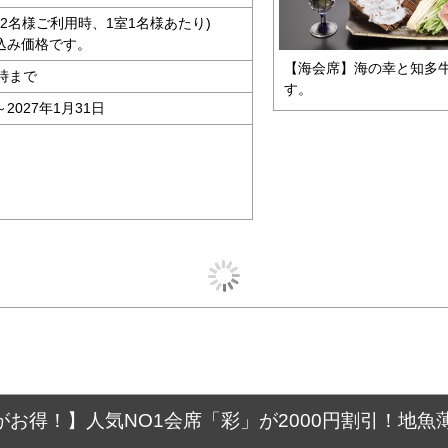
大人2名様ご利用時、1室1名様あたり)
込み価格です。
【海会席】海の幸と知多
時まで
す。
～2027年1月31日
がお得！】人気NO1会席「彩」が2000円割引！地