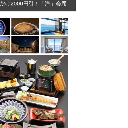
け2000円引！「海」会席
ります！