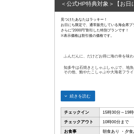
＜公式HP特典対象＞【お日
見つけたあなたはラッキー！
お日にち限定で、通常販売している海会席プ
さらに”2000円”割引した特別プランです！
※表示価格は割引後の価格です。
ふんだんに、だけどお得に海の幸を味わ
知多牛は石焼きとしゃぶしゃぶで、地魚
その他、鮑やたこしゃぶや大海老フライ
続きを読む
チェックイン
15時30分～19時
チェックアウト
10時00分まで
お食事
朝食あり ・夕食