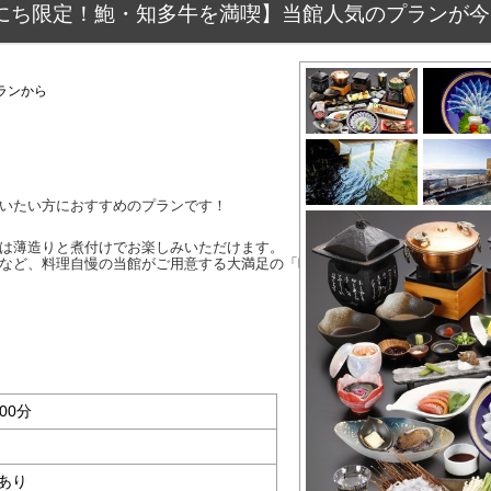
にち限定！鮑・知多牛を満喫】当館人気のプランが今だ
ランから
いたい方におすすめのプランです！
は薄造りと煮付けでお楽しみいただけます。
など、料理自慢の当館がご用意する大満足の「味とボリューム」になってお
00分
あり