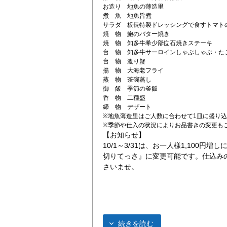
お造り 地魚の薄造里
煮 魚 地魚旨煮
サラダ 板長特製ドレッシングで食すトマト
焼 物 鮑のバター焼き
焼 物 知多牛希少部位石焼きステーキ
台 物 知多牛サーロインしゃぶしゃぶ・た
台 物 渡り蟹
揚 物 大海老フライ
蒸 物 茶碗蒸し
御 飯 季節の釜飯
香 物 二種盛
締 物 デザート
※地魚薄造里はご人数に合わせて1皿に盛り込
※季節や仕入の状況によりお品書きの変更も
【お知らせ】
10/1～3/31は、お一人様1,100
切りてっさ』に変更可能です。仕込み
さいませ。
続きを読む