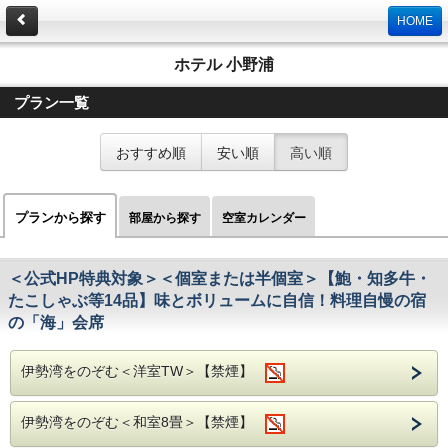
HOME
ホテル 小野浦
プラン一覧
おすすめ順
安い順
高い順
プランから探す
部屋から探す
空室カレンダー
＜公式HP特典対象＞＜個室または半個室＞【鮑・知多牛・
たこしゃぶ等14品】味とボリュームに自信！料理自慢の宿
の「海」会席
伊勢湾をのぞむ＜洋室TW＞【禁煙】
伊勢湾をのぞむ＜和室8畳＞【禁煙】