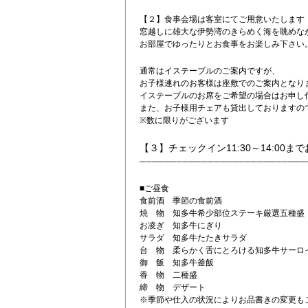
【２】食事会場は客室にてご用意いたします
窓越しに雄大な伊勢湾のきらめく海を眺めな
お部屋でゆったりとお食事をお楽しみ下さい
通常はイステーブルのご案内ですが、
お子様連れのお客様は座敷でのご案内となり
イステーブルのお席をご希望の場合はお申し
また、お子様用チェアも貸出しておりますの
※数に限りがございます
【３】チェックイン11:30～14:00
───────────────────────────
■ご昼食
食前酒 季節の食前酒
焼 物 知多牛希少部位ステーキ厳選五種盛
お凌ぎ 知多牛にぎり
サラダ 知多牛たたきサラダ
台 物 柔らかく舌にとろける知多牛サーロ
御 飯 知多牛釜飯
香 物 二種盛
締 物 デザート
※季節や仕入の状況によりお品書きの変更も