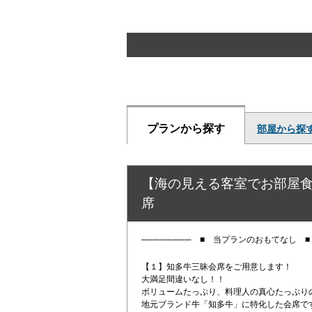
プランから探す
部屋から探
【海の見える客室でお部屋食
席
──────── ■ 当プランのおもてなし ■ 
【１】知多牛三昧会席をご用意します！
大満足間違いなし！！
ボリュームたっぷり、料理人の真心たっぷり
地元ブランド牛「知多牛」に特化した会席で