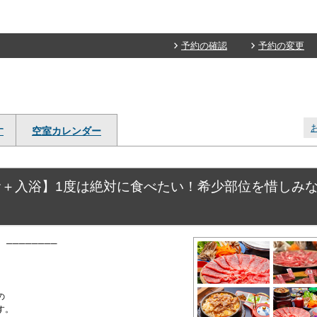
予約の確認
予約の変更
す
空室カレンダー
＋入浴】1度は絶対に食べたい！希少部位を惜しみ
────────
の
す。