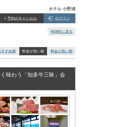
ホテル 小野浦
予約のキャンセル
ログイン
HOMEに戻る
おすすめ順
料金が安い順
料金が高い順
なく味わう「知多牛三昧」会