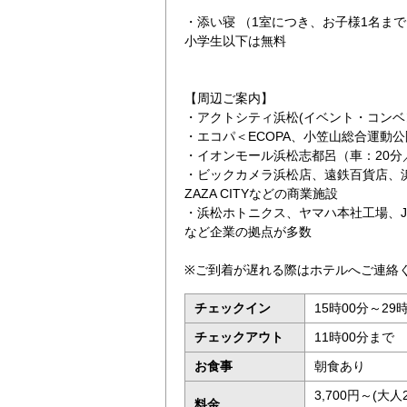
・添い寝 （1室につき、お子様1名ま
小学生以下は無料
【周辺ご案内】
・アクトシティ浜松(イベント・コンベ
・エコパ＜ECOPA、小笠山総合運動公
・イオンモール浜松志都呂（車：20分
・ビックカメラ浜松店、遠鉄百貨店、
ZAZA CITYなどの商業施設
・浜松ホトニクス、ヤマハ本社工場、
など企業の拠点が多数
※ご到着が遅れる際はホテルへご連絡く
チェックイン
15時00分～29
チェックアウト
11時00分まで
お食事
朝食あり
3,700円～(
料金