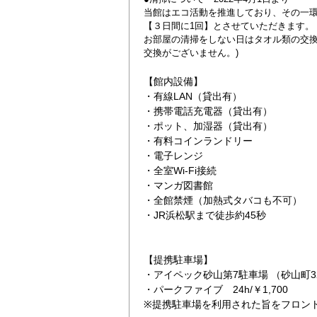
当館はエコ活動を推進しており、その一
【３日間に1回】とさせていただきます。
お部屋の清掃をしない日はタオル類の交換
交換がございません。)
【館内設備】
・有線LAN（貸出有）
・携帯電話充電器（貸出有）
・ポット、加湿器（貸出有）
・有料コインランドリー
・電子レンジ
・全室Wi-Fi接続
・マンガ図書館
・全館禁煙（加熱式タバコも不可）
・JR浜松駅まで徒歩約45秒
【提携駐車場】
・アイペック砂山第7駐車場 （砂山町324-
・パークファイブ 24h/￥1,700
※提携駐車場を利用された旨をフロン