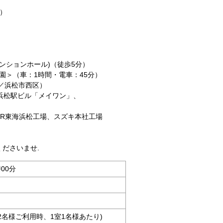
で）
ンションホール)（徒歩5分）
園＞（車：1時間・電車：45分）
／浜松市西区）
浜松駅ビル「メイワン」、
JR東海浜松工場、スズキ本社工場
ださいませ.
時00分
大人2名様ご利用時、1室1名様あたり)