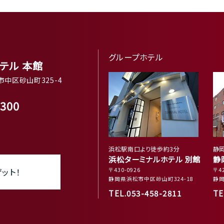
グループホテル
テル 本館
市中区砂山町325-4
5300
浜松駅南口より徒歩約3分
静岡
浜松ターミナルホテル 別館
静
ット！
〒430-0926
〒42
静岡県浜松市中区砂山町324-18
静岡
TEL.053-458-2811
TE