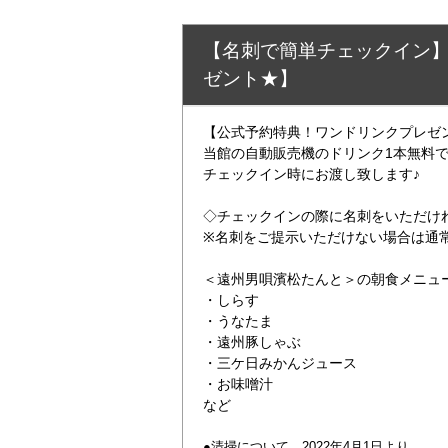
【名刺で簡単チェックイン
ゼント★】
【公式予約特典！ワンドリンクプレゼ
当館の自動販売機のドリンク1本無料
チェックイン時にお渡し致します♪
◇チェックインの際に名刺をいただけ
※名刺をご提示いただけない場合は通
＜遠州男唄濱松たんと＞の朝食メニュ
・しらす
・うなたま
・遠州豚しゃぶ
・三ケ日みかんジュース
・お味噌汁
など
●清掃について 2022年4月1日より