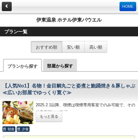
HOME
伊東温泉 ホテル伊東パウエル
プラン一覧
おすすめ順
安い順
高い順
部屋から探す
プランから探す
【人気No1】名物！金目鯛丸ごと姿煮と鮑踊焼き＆豚しゃぶ
≪広いお部屋でゆっくり寛ぐ≫
2025.2.1以降、喫煙は喫煙専用客室でのみ可能で、
その
他客室等では喫煙できません
もっと見る
～
伊東パウエルの客室は、海を眺められるオーシャン
朝食
夕食
～
ビュー・
ビーチビュー