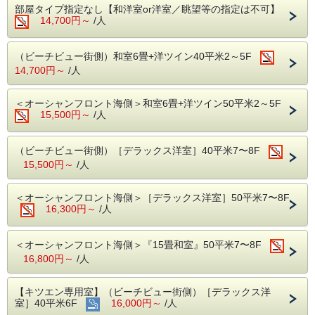
晴れた日の房総半島や、水平線に上がる朝
部屋タイプ指定なし【和洋室or洋室／眺望等の指定は不可】
14,700円～
/人
日、時には豪華客船など、
広々としたお部屋でゆったりと伊豆の海を眺
（ビーチビュー街側）和室6畳+洋ツイン40平米2～5F
め、お寛ぎください。
14,700円～
/人
当館人気No1の名物！大きな“金目鯛” 一尾の
＜オーシャンフロント海側＞和室6畳+洋ツイン50平米2～5F
姿煮と”アワビ”を両方楽しめる２大姿盛りコ
15,500円～
/人
ースです。
（ビーチビュー街側）［デラックス洋室］40平米7〜8F
【ご夕食】＜バイキングでは味わえない醍醐
15,500円～
/人
味をお届けしたい＞
『金目鯛』の丸ごと一尾姿煮（2名又は3名に
＜オーシャンフロント海側＞［デラックス洋室］50平米7〜8F
16,300円～
/人
1尾） 。大皿いっぱいに盛られた金目鯛の存
在感は主役級。肉厚の金目鯛をふわっと！こ
だわりの甘辛の煮汁がごはんにピッタリ。ス
＜オーシャンフロント海側＞『15畳和室』50平米7〜8F
16,800円～
/人
タッフおすすめ部位の胸びれ付け根や目の下
もぜひ。
【キツエン専用室】（ビーチビュー街側）［デラックス洋
『活きアワビ』の踊り焼き（1名に1つ）。レ
室］40平米6F
16,000円～
/人
ストランスタッフがお客様の目の前でカッ