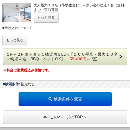
大人最大１０名（小学生含む）＋添い寝の幼児４名（無料）
までご宿泊可能
〜〜＊ 大人数でお得に！！ 少人数で広々贅沢に ＊〜〜
もっと見る
※ご宿泊料金は人数が多くなるほどお1人様当たりの単価が
■受け入れについて
お安くなります♪
※トップシーズンは何名様でも同料金のルームチャージとな
閑静な住宅街にありますので、近隣住人にご配慮いただけるお客様のみ受け入れ
ります。
もっと見る
ております。
※１日１組限定宿のため、キャンセルポリシーは厳格に設定
※近隣住人から通報やクレームがあった場合、内容次第では即時退去及び迷惑料をご請
しておりますので、ご予定が確定してからご予約下さい。
求させていただきます。
※お部屋を大切に利用していただける方のみ受け入れており
１F＋２F まるまる１棟貸切３LDK【１６０平米・最大１０名
ます。パーティ・無断連れ込み禁止です。
＋幼児４名・BBQ・ペットOK】
59,400円～
/室
■チェックイン
■お部屋の特徴
非対面式セルフチェックインにてご入室可能です。
※料金は消費税込み価格です。
・スマートロックで14時30分から22時の間、お好きなお時間にご入室可能で
１階と２階合わせて約１６０平米の３LDK＋海一望広々テラ
す。
ス
・暗証番号等、入室方法をお知らせ致しますので、受信を希望されるメールアド
■検索条件:
指定なし
海一望広々テラスでBBQ可能
レスをご登録下さい。
1日1組限定
※スタッフによるチェックインをご希望される場合は事前にご相談下さい。
登録されている動画配信サイト見放題
全室wifi無料利用可能
検索条件を変更
■ペットについて
○受入条件：
【ベッドの配置について】
合計5匹以内・室内犬・トイレのしつけ済・無駄吠えしない・散歩時のリード
着用義務・狂犬病ワクチン接種済み
■基本設置
このページのTOPへ
※ペットはトイレのしつけが出来ていない場合は同伴不可となります。室内でマ
寝室A：ダブルベッド２台
ナーウェア（おむつ）をつけてお過ごしいただければ同伴可能です。
寝室B：セミダブルベッド３台
○わんちゃんの宿泊費