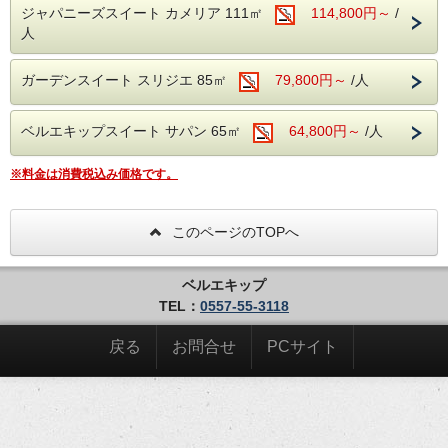
お持ち帰りいただき、女性に人気の「フルーツティ
ジャパニーズスイート カメリア 111㎡
114,800円～
/
ー」と一緒に、改めて二人きりでお祝いするのもお
人
すすめです。
ガーデンスイート スリジエ 85㎡
79,800円～
/人
ゲスト様に感動的なひと時をお過ごしいただけます
よう、これまでの経験から考え抜いたバースデーア
ベルエキップスイート サパン 65㎡
64,800円～
/人
イテムと、きめ細やかな心配りでおもてなしいたし
ます。当日までにご不安な点などございましたら何
度でもお気軽にご相談ください。
※料金は消費税込み価格です。
＊ジャパニーズスイート〈カメリア〉をご予約のお客様は、
チェックアウトは通常より1時間ゆっくりしていただける12
このページのTOPへ
時までとさせていただきます。
＊当宿でのお食事につきましては、アレルギーへの対応は致
ベルエキップ
しかねる場合がございます。ご了承くださいませ。
TEL：
0557-55-3118
当プランには以下のプレゼントが含まれています
戻る
お問合せ
PCサイト
●
お祝いBGM
●
ホールケーキ
●
プレートメッセージ
●
キャンドルandプチ花火
●
当日の記念撮影
●
フラワーアレンジメント