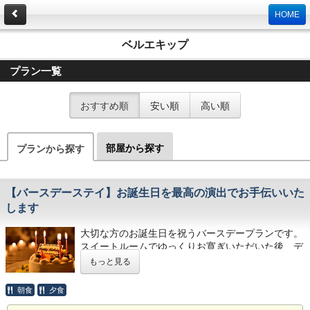
HOME
ベルエキップ
プラン一覧
おすすめ順
安い順
高い順
部屋から探す
プランから探す
【バースデーステイ】お誕生日を最高の演出でお手伝いいた
します
大切な方のお誕生日を祝うバースデープランです。
スイートルームでゆっくりお寛ぎいただいた後、デ
ィナーにはフレンチのフルコースをお召し上がりく
もっと見る
ださい。食後にはケーキとキャンドル、フラワーア
レンジで特別な瞬間を演出します。ケーキはその場
朝食
夕食
でお召し上がりいただいても結構ですが、お部屋に