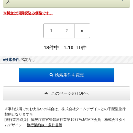
人
のご用意（ご提供は17時まで）
・肌ざわりのよいバスタオルお一人様につき2枚ご用意
ご朝食も個室お食事処にご用意致します。
・SDGsに配慮したアメニティセット（女性用・男性用）
15種類の小鉢や郷土料理「国清汁」
※料金は消費税込み価格です。
・フリードリンクタイムあり（2Fラウンジにて・セルフ
「ちょっとずつを沢山」お召し上がりいただく、朝から元気
式）
になれる和定食です。
・女性には彩浴衣の無料貸し出し
・貸切露天風呂3か所は、予約無しで自由にご利用頂けま
1
2
»
【時間】7:30・8:00・8:30から選択可
す。
（24時～朝5時半はクローズ）
◆温泉
・お部屋は全て狩野川に面した、解放感溢れるお部屋。
お部屋の露天風呂の他、富士山と狩野川を臨む男女別大浴場
18
件中
1-10
10件
天気の良い日は富士山を望むこともできます。
がございます。
３ヶ所ある貸切露天風呂は空いていれば何回でもご利用頂け
お部屋は狩野川に面した開放感のあるリラックスモダン和
■検索条件:
指定なし
ます。
室。
天気の良い日は富士山を眺めることもできます。
◆おすすめポイント
和ベッドなので、お好きな時にゴロゴロと横になって寛いだ
・ラウンジでのゆったりチェックイン＆ウェルカムドリンク
検索条件を変更
り、自由気ままにお過ごし頂けます。
のご用意（ご提供は17時まで）
・女性には彩浴衣の無料貸し出し
お楽しみの夕食は、他のお客様と一緒にならず、気兼ねなく
・全室Wi-Fi完備、
ゆっくりといただける
このページのTOPへ
・朝は眺めの良いラウンジにてコーヒーの無料サービスがご
完全個室にご用意致します。
ざいます（セルフサービス）
・そのほか、駐車場無料、スーパーやドラッグストアも徒歩
「伊豆会席」
圏内にあり何かと便利です
※事前決済でのお支払いの場合は、株式会社タイムデザインとの手配型旅行
伊豆の味覚や、その時々の旬の新鮮な食材を板長が腕を振る
契約となります※
って料理いたします。
ひとり旅の醍醐味は、自由気ままに過ごせること。
[旅行業務取扱] 観光庁長官登録旅行業第1977号JATA正会員 株式会社タイ
メインは「静岡産A5和牛の炙り寿司」。
好きなだけ温泉を楽しみ、ベッドでゴロゴロするもよし。
地元のブランド和牛「しずおか和牛 頂上」を
ムデザイン
旅行業約款・条件書等
また、当館にはソムリエが2名おります。ワイン好きな方は
当館の料理人が自らお客様の目の前で炙り鮨をお造りしま
ぜひ、ご夕食時にお声がけ下さい。