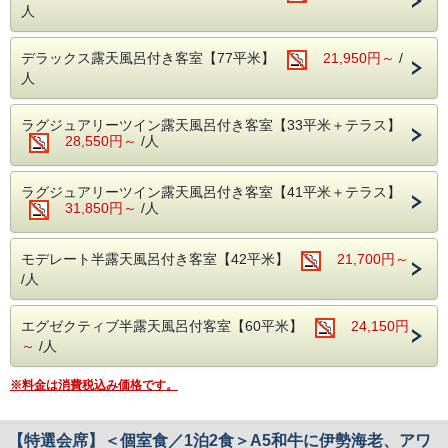
〆は、富嶽はなぶさ名物、本山葵をすりおろしてご飯に乗せ
人
て頂く、「いずまぶし」など
目でも舌でも季節を感じられる、自慢の月替わり会席料理を
ご堪能下さい。
デラックス露天風呂付き客室【77平米】
21,950円～
/
お食事処でご用意致します。
人
＊連泊の場合は、２泊目以降のお献立の内容が変わります。
ラグジュアリーツイン露天風呂付き客室【33平米＋テラス】
【ご朝食】15種類の小鉢、郷土料理「国清汁」、三島西麓
28,550円～
/人
野菜の蒸し物、鯵の干物など、
「ちょっとずつを沢山」お召し上がりいただく和定食です。
ラグジュアリーツイン露天風呂付き客室【41平米＋テラス】
◆お子様の夕食についてのご注意事項
31,850円～
/人
・小学生高学年 お子様定食＋お造り
・小学生低学年・幼児 お子様定食
※小学校高学年でたくさん召し上がるお子様は、大人でのご
モデレート半露天風呂付き客室【42平米】
21,700円～
予約をお勧めします
/人
▼お食事提供場所
朝夕とも個室の食事処でお召し上がりいただきます。
エグゼクティブ半露天風呂付客室【60平米】
24,150円
～
/人
【温泉】
富士山と狩野川を臨む男女別大浴場がございます。
※料金は消費税込み価格です。
３ヶ所ある貸切風呂は空いていれば何回でもご利用頂けま
す。
【特選会席】＜個室食／1泊2食＞A5和牛に伊勢海老、アワ
【おすすめポイント】