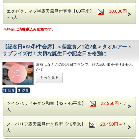
富士山と狩野川を臨む男女別大浴場と、のんびり寛げる貸切
・貸切露天風呂3か所は、予約無しで自由にご利用頂けま
露天風呂でお楽しみください。
す。
エグゼクティブ半露天風呂付客室【60平米】
30,800円
（24時～朝5時半はクローズ）
～
/人
・お部屋は全て狩野川に面した、解放感溢れるお部屋。
天気の良い日は富士山を望むこともできます。
※料金は消費税込み価格です。
～ご夕食「A5和牛会席」のボリューム★★★★☆～
お魚もお肉も両方味わいたい！という方におススメの献立。
ステーキはA5ランクの「和牛 静岡そだち」をお好みの焼き
【記念日■A5和牛会席】＜個室食／1泊2食＞タオルアート
加減でお召し上がり頂けます。
サプライズ付！大切な誕生日や記念日を格別に
ジューシーで、やわらかいお肉を5種類のソースで味わって
下さい。
そのほか、近海で獲れた魚介を中心とした新鮮なお刺身など
富嶽はなぶさの記念日プランで、旅の思い出を作りません
板長こだわりのお料理が並びます。
か？
もっと見る
【ご朝食】15種類の小鉢、郷土料理「国清汁」、鯵の干
・カップルで結婚記念日やプロボーズ、誕生日のお祝いに
物、三島西麓野菜の蒸し物
・女子旅でお仲間へのサプライズ♪
「ちょっとずつを沢山」お召し上がりいただく和定食です。
・家族旅行でご両親へ結婚記念のプレゼントなど
朝食
夕食
どなたかを「お祝いしたい気持ち」を富嶽はなぶさがお手伝
◆お子様の夕食についてのご注意事項
いします。
・小学生高学年 お子様定食＋お造り
ツインベッドモダン和室【42～46平米】
22,950円～
/
・小学生低学年・幼児 お子様定食
人
【プラン特典】
※小学校高学年でたくさん召し上がるお子様は、大人でのご
・お部屋にタオルアートの演出（無料）
予約をお勧めします
・夕食時ワンドリンクサービス
スーペリア露天風呂付き客室【46平米】
28,450円～
/
・宿からのプチギフト
◆温泉
人
富士山と狩野川を臨む男女別大浴場がございます。
【ご夕食】
３ヶ所ある貸切風呂は空いていれば何回でもご利用頂けま
A5和牛のステーキや伊豆の幸が味わえる和牛会席をご用