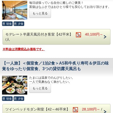
毎日頑張っている自分に癒しのご褒美！
２．花束 4,400円（お渡しするタイミングと好みのお色など
富嶽はなぶさではおひとり様でも安心してお泊り頂けます。
リクエストを承ります）
もっと見る
源泉かけ流しの半露天風呂付きのプレミアムルームを独り占
◆お部屋のタオルアート演出について
め。
・夕食時にスタッフがお部屋に伺い、飾りつけを行います。
のんびり富士山を眺めながら温泉に入り、ととのいチェアで
朝食
夕食
・装飾品のお持ち帰りはご遠慮ください。
リラックス。
※オプションのご注文分は当日現地にて別途お支払いをお願
モデレート半露天風呂付き客室【42平米】
40,100円～
お楽しみの夕食は、他のお客様と一緒にならず、気兼ねなく
い致します。
/人
ゆっくりといただける
完全個室にご用意致します。
※料金は消費税込み価格です。
「伊豆会席」
伊豆の味覚や、その時々の旬の新鮮な食材を板長が腕を振る
って料理いたします。
【一人旅】＜個室食／1泊2食＞A5和牛炙り寿司＆伊豆の味
メインは「静岡産A5和牛の炙り寿司」。
地元のブランド和牛「しずおか和牛 頂上」を
覚をゆったり個室食、3つの貸切露天風呂も
当館の料理人が自らお客様の目の前で炙り鮨をお造りしま
す。
たまには温泉でのんびりしたい。
そのほか、近海で獲れた魚介を中心とした新鮮なお刺身、
一人で気兼ねなく旅がしたい。
地元・韮山で育ったトマトのワイン煮、
・・・そんなあなたの願いを叶えます。
〆は、富嶽はなぶさ名物、本山葵をすりおろしてご飯に乗せ
もっと見る
て頂く、「いずまぶし」など
ご滞在中、快適に過ごすことがでるよう、HANA Styleのお
目でも舌でも季節を感じられる、自慢の月替わり会席料理で
もてなしもご用意しております。
朝食
夕食
す。
●HANA Styleおすすめポイント
【時間】18:00・18:30・19:00から選択可
ツインベッドモダン和室【42～46平米】
28,100円～
/
・ラウンジでのゆったりチェックイン＆ウェルカムドリンク
※仕入れ状況により、献立が変わる場合がございます。