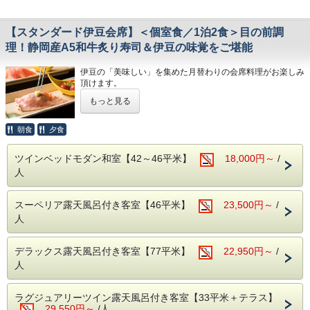
2泊目もステーキをご希望の場合はご予約時の備考欄にご記
載ください。
【スタンダード伊豆会席】＜個室食／1泊2食＞目の前調
【ご朝食】15種類の小鉢、郷土料理「国清汁」、鯵の干
理！静岡産A5和牛炙り寿司＆伊豆の味覚をご堪能
物、三島西麓野菜の蒸し物
「ちょっとずつを沢山」お召し上がりいただく和定食です。
伊豆の「美味しい」を集めた月替わりの会席料理がお楽しみ
頂けます。
◆お子様の夕食についてのご注意事項
・小学生高学年 お子様定食＋お造り
もっと見る
またご滞在中、快適に過ごすことがでるよう、HANA Style
・小学生低学年・幼児 お子様定食
のおもてなしもご用意しております。
※小学校高学年でたくさん召し上がるお子様は、大人でのご
朝食
夕食
予約をお勧めします
●HANA Styleおすすめポイント
・ラウンジでのゆったりチェックイン＆ウェルカムドリンク
◆お食事提供場所
ツインベッドモダン和室【42～46平米】
18,000円～
/
のご用意（ご提供は17時まで）
朝夕とも個室の食事処でお召し上がりいただきます。
人
・肌ざわりのよいバスタオルお一人様につき2枚ご用意
・SDGsに配慮したアメニティセット（女性用・男性用）
【温泉】
・フリードリンクタイムあり（2Fラウンジにて・セルフ
アルカリ性単純泉で肌に優しい温泉です。
スーペリア露天風呂付き客室【46平米】
23,500円～
/
式）
富士山と狩野川を臨む男女別大浴場と、のんびり寛げる貸切
・女性には彩浴衣の無料貸し出し
人
露天風呂でお楽しみください。
・貸切露天風呂3か所は、予約無しで自由にご利用頂けま
す。
（24時～朝5時半はクローズ）
デラックス露天風呂付き客室【77平米】
22,950円～
/
・お部屋は全て狩野川に面した、解放感溢れるお部屋。
人
天気の良い日は富士山を望むこともできます。
ラグジュアリーツイン露天風呂付き客室【33平米＋テラス】
【ご夕食】
29,550円～
/人