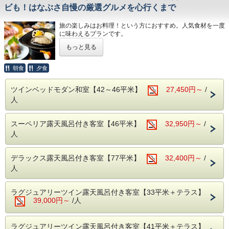
・お部屋から富士山が見える贅沢！（天気により異なりま
ビも！はなぶさ自慢の厳選グルメを心行くまで
す）
・お部屋にはベッドが2台。チェックイン後からすぐにゴロ
旅の楽しみはお料理！という方におすすめ。人気食材を一度
ンと寛げます。
に味わえるプランです。
・貸切露天風呂は無料でご利用頂けます。
・お食事も個室でプライベーを確保。
もっと見る
またご滞在中、快適に過ごすことがでるよう、HANA Style
・伊豆長岡温泉は、西伊豆、熱海、伊東、下田と各観光地へ
のおもてなしもご用意しております。
のアクセスも◎
朝食
夕食
御殿場プレミアムアウトレットや、箱根に立ち寄りながらお
●HANA Styleおすすめポイント
帰りになるお客様も多数いらっしゃいます。
・ラウンジでのゆったりチェックイン＆ウェルカムドリンク
静岡県内にお住いのお客様にも、伊豆長岡は、温泉とアクセ
ツインベッドモダン和室【42～46平米】
27,450円～
/
のご用意（ご提供は17時まで）
スの良さで、大変人気です。
人
・肌ざわりのよいバスタオルお一人様につき2枚ご用意
・SDGsに配慮したアメニティセット（女性用・男性用）
・フリードリンクタイムあり（2Fラウンジにて・セルフ
スーペリア露天風呂付き客室【46平米】
32,950円～
/
式）
・女性には彩浴衣の無料貸し出し
人
・貸切露天風呂3か所は、予約無しで自由にご利用頂けま
す。
（24時～朝5時半はクローズ）
デラックス露天風呂付き客室【77平米】
32,400円～
/
・お部屋は全て狩野川に面した、解放感溢れるお部屋。
人
天気の良い日は富士山を望むこともできます。
【ご夕食】
ラグジュアリーツイン露天風呂付き客室【33平米＋テラス】
海鮮もお肉も両方味わいたい！という方にお薦めの「特選会
39,000円～
/人
席」をご用意致します。
メイン料理は【伊勢海老のお造り】【鮑の蒸し焼き】【静岡
産A5和牛のステーキ】と人気食材が一度に味わえます。
ラグジュアリーツイン露天風呂付き客室【41平米＋テラス】