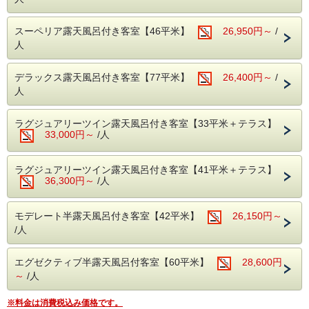
富士山と狩野川を臨む男女別大浴場と、景色は望めません
・SDGsに配慮したアメニティセット（女性用・男性用）
が、のんびり寛げる貸切露天風呂（3か所）でお楽しみくだ
・フリードリンクタイムあり（2Fラウンジにて・セルフ
さい。
スーペリア露天風呂付き客室【46平米】
26,950円～
/
式）
・女性には彩浴衣の無料貸し出し
人
・貸切露天風呂3か所は、予約無しで自由にご利用頂けま
す。
（24時～朝5時半はクローズ）
デラックス露天風呂付き客室【77平米】
26,400円～
/
・お部屋は全て狩野川に面した、解放感溢れるお部屋。
人
天気の良い日は富士山を望むこともできます。
【ご夕食】
ラグジュアリーツイン露天風呂付き客室【33平米＋テラス】
富嶽はなぶさのスタンダード（伊豆会席に）静岡産Ａ５和牛
33,000円～
/人
のステーキが付くグルメ満喫の「A5和牛会席」をご用意致
します。
ラグジュアリーツイン露天風呂付き客室【41平米＋テラス】
ステーキはA5ランク「しずおか和牛 頂上」という地元ブラ
36,300円～
/人
ンド牛で、お好みの焼き加減でお召し上がり頂けます。
ジューシーで、やわらかいお肉をぜひ味わってください。
そのほか、近海で獲れた魚介を中心とした新鮮なお刺身など
モデレート半露天風呂付き客室【42平米】
26,150円～
料理人こだわりのお料理が並びます。
/人
〆は、富嶽はなぶさ名物、本山葵をすりおろしてご飯に乗せ
て頂く、「いずまぶし」をお楽しみください。
お肉はもちろんですが、海の幸、伊豆の山の幸も存分にお楽
エグゼクティブ半露天風呂付客室【60平米】
28,600円
しみ頂けます。
～
/人
※ご夕食「A5和牛会席」のボリューム★★★★☆
※連泊の場合は、2泊目以降のお料理を和牛ステーキからア
※料金は消費税込み価格です。
ワビの蒸し焼きへ変更させていただきます。