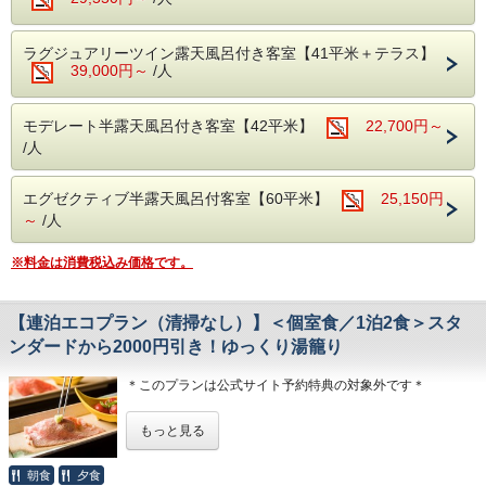
スタンダードコース「伊豆会席」をご用意致します。
メインは「静岡産A5和牛の炙り寿司」。
地元のブランド和牛「しずおか和牛 頂上」を
ラグジュアリーツイン露天風呂付き客室【41平米＋テラス】
当館の料理人が自らお客様の目の前で炙り鮨をお造りしま
39,000円～
/人
す。
その他、近海で獲れた魚介を中心とした新鮮なお刺身、
地元・韮山で育ったトマトのワイン煮、
モデレート半露天風呂付き客室【42平米】
22,700円～
〆は、富嶽はなぶさ名物、本山葵をすりおろしてご飯に乗せ
/人
て頂く、「いずまぶし」など
目でも舌でも季節を感じられる、自慢の月替わり会席料理を
ご堪能下さい。
エグゼクティブ半露天風呂付客室【60平米】
25,150円
※ご夕食「伊豆会席」のボリューム★★★☆☆
～
/人
※連泊の場合は、２泊目以降のお献立の内容が変わります。
※料金は消費税込み価格です。
【ご朝食】15種類の小鉢＋油カレイの餡掛け＋郷土料理
「国清汁」
【連泊エコプラン（清掃なし）】＜個室食／1泊2食＞スタ
「ちょっとずつを沢山」お召し上がりいただく和定食です。
ンダードから2000円引き！ゆっくり湯籠り
◆お子様の夕食についてのご注意事項
・小学生高学年 お子様定食＋お造り
＊このプランは公式サイト予約特典の対象外です＊
・小学生低学年・幼児 お子様定食
※小学校高学年でたくさん召し上がるお子様は、大人でのご
【連泊エコプラン（清掃なし）】＜個室食／1泊2食＞スタ
予約をお勧めします
もっと見る
ンダードから2000円引き！ゆっくり湯籠り
◆お食事提供場所
＜エコプラン：スタンダードから2000円引き！＞
朝食
夕食
朝夕とも個室の食事処でお召し上がりいただきます。