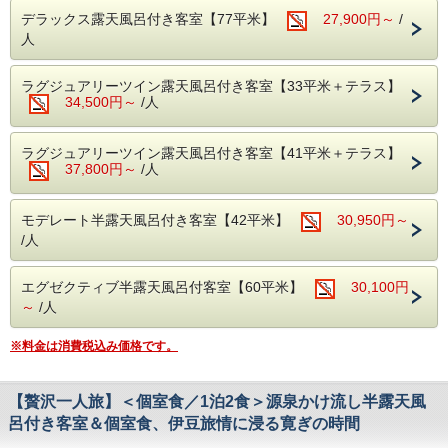
す。
意。
デラックス露天風呂付き客室【77平米】
27,900円～
/
人
【ご注意事項】
ステーキは地元のブランド和牛「しずおか和牛 頂上」をお
こちらのプランは、小学生以下のお子様と一緒のご家族が対
好みの焼き加減でお召し上がり頂けます。
象となります。
そのほか、近海で獲れた魚介を中心とした新鮮なお刺身など
ラグジュアリーツイン露天風呂付き客室【33平米＋テラス】
大人様のみのご予約は承っておりませんので、予めご了承下
料理人こだわりのお料理が並びます。
34,500円～
/人
さい。
〆は、富嶽はなぶさ名物、本山葵をすりおろしてご飯に乗せ
て頂く、「いずまぶし」をお楽しみください。
お肉はもちろんですが、海の幸、伊豆の山の幸も存分にお楽
ラグジュアリーツイン露天風呂付き客室【41平米＋テラス】
しみ頂けます。
37,800円～
/人
※ご夕食「A5和牛会席」のボリューム★★★★☆
モデレート半露天風呂付き客室【42平米】
30,950円～
【ご朝食】15種類の小鉢、郷土料理「国清汁」、鯵の干
/人
物、三島西麓野菜の蒸し物
「ちょっとずつを沢山」お召し上がりいただく和定食です。
エグゼクティブ半露天風呂付客室【60平米】
30,100円
【温泉】
アルカリ性単純泉で肌に優しい温泉です。
～
/人
富士山と狩野川を臨む男女別大浴場と、のんびりくつろげる
貸切露天風呂でお楽しみください。
※料金は消費税込み価格です。
◆オプションのご案内
記念日を演出するオプションもご用意しております。
【贅沢一人旅】＜個室食／1泊2食＞源泉かけ流し半露天風
ご希望の方は、「予約者への質問」の返信にご記入くださ
い。
呂付き客室＆個室食、伊豆旅情に浸る寛ぎの時間
１．デザートプレート 3,000円（夕食時のご提供・ご指定の
メッセージ承ります）