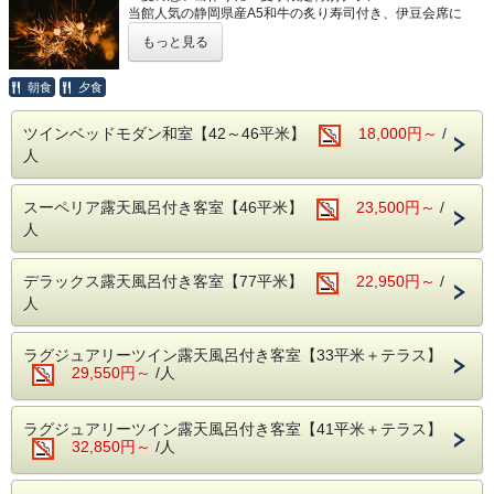
当館人気の静岡県産A5和牛の炙り寿司付き、伊豆会席に
夏限定の特典をお付けしたプランです。
もっと見る
【プラン特典】
⑴ お食事にスパークリングワイン（お1人様1杯）をサービ
朝食
夕食
ス
⑵ 手持ち花火（お１組につき１パック）をプレゼント
ツインベッドモダン和室【42～46平米】
18,000円～
/
※スマートフォンを設置できる三脚もお貸ししております。
人
そのほか女性に嬉しい様々な特典もご用意しております。
以下に記載している「HANA Style」の項目をご覧くださ
スーペリア露天風呂付き客室【46平米】
23,500円～
/
い。
人
カップルでもご友人とでも、夏のちょっとした思い出作りに
ぜひ当館をご利用ください。
デラックス露天風呂付き客室【77平米】
22,950円～
/
●HANA Styleおすすめポイント
人
・ラウンジでのゆったりチェックイン＆ウェルカムドリンク
のご用意
・肌ざわりのよいバスタオルお一人様につき2枚ご用意
ラグジュアリーツイン露天風呂付き客室【33平米＋テラス】
・SDGsに配慮したアメニティセット（女性用・男性用）
29,550円～
/人
・フリードリンクタイムあり（2Fラウンジにて・セルフ
式）
・女性には彩浴衣の無料貸し出し
ラグジュアリーツイン露天風呂付き客室【41平米＋テラス】
・貸切露天風呂3か所は、予約無しで自由にご利用頂けます
32,850円～
/人
（24時～朝5時半はクローズ）
・お部屋は全て狩野川に面した、解放感溢れるお部屋。
天気の良い日は富士山を望むこともできます