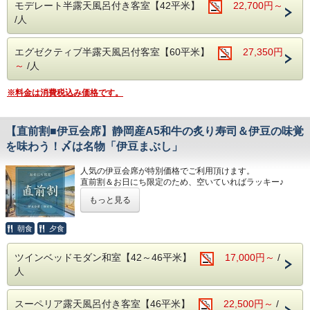
モデレート半露天風呂付き客室【42平米】
22,700円～
/人
【ご夕食】
スタンダードコース「伊豆会席」をご用意致します。
メインは「静岡産A5和牛の炙り寿司」
エグゼクティブ半露天風呂付客室【60平米】
27,350円
地元のブランド和牛「しずおか和牛 頂上」を
当館の料理人が自らお客様の目の前で炙り鮨をお造りしま
～
/人
す。
その他、近海で獲れた魚介を中心とした新鮮なお刺身、
※料金は消費税込み価格です。
〆は、富嶽はなぶさ名物「いずまぶし」など
目でも舌でも季節を感じられる、自慢の月替わり会席料理を
ご堪能下さい。
【直前割■伊豆会席】静岡産A5和牛の炙り寿司＆伊豆の味覚
※ご夕食「伊豆会席」のボリューム★★★☆☆
を味わう！〆は名物「伊豆まぶし」
※連泊の場合は、２泊目以降のお献立の内容が変わります。
人気の伊豆会席が特別価格でご利用頂けます。
【ご朝食】15種類の小鉢、郷土料理「国清汁」、鯵の干
直前割＆お日にち限定のため、空いていればラッキー♪
物、三島西麓野菜の蒸し物
こまめにチェックしてみて下さい。
「ちょっとずつを沢山」お召し上がりいただく和定食です。
もっと見る
メインは「静岡産A5和牛の炙り寿司」
◆お食事提供場所
当館の職人自らお客様の目の前で炙り鮨をお造りします。
朝食
夕食
朝夕とも個室の食事処でお召し上がりいただきます。
～ご夕食「伊豆会席」のボリューム★★★☆☆～
【温泉】
ツインベッドモダン和室【42～46平米】
17,000円～
/
伊豆の味覚や、その時々の旬の新鮮な食材を板長が腕を振る
アルカリ性単純泉で肌に優しい温泉です。
人
って料理いたします。
富士山と狩野川を臨む男女別大浴場とのんびり寛げる貸切露
天風呂（3か所）でお楽しみください。
近海で獲れた魚介を中心とした新鮮なお刺身、
スーペリア露天風呂付き客室【46平米】
22,500円～
/
地元・韮山で育ったトマトのワイン煮、
※こちらのプランのお支払いは事前カード決済のみです。