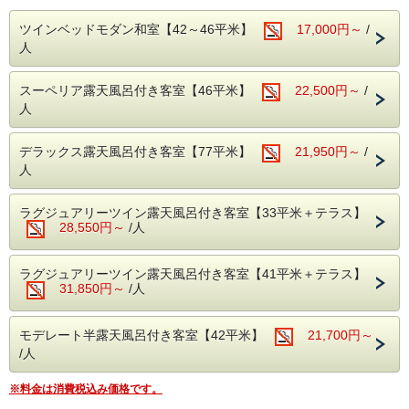
富士山を望むお部屋にのんびりご滞在頂ける連泊エコプラン
をご用意いたしました。
ツインベッドモダン和室【42～46平米】
17,000円～
/
【温泉】
人
ゆっくりお過ごし頂く為
アルカリ性単純泉で肌に優しい温泉です。
・スタッフがお部屋にお邪魔する事はございません。
富士山と狩野川を臨む男女別大浴場と、景色は望めません
・滞在中の清掃、タオルの交換もございません。
が、のんびり寛げる貸切露天風呂（3か所）でお楽しみくだ
スーペリア露天風呂付き客室【46平米】
22,500円～
/
・アメニティなどの交換はフロントにて承ります。
さい。
・お手間をかける分おひとり様2000円お値引きとさせてい
人
ただいております。
またご滞在中、快適に過ごすことがでるよう、HANA Style
デラックス露天風呂付き客室【77平米】
21,950円～
/
のおもてなしもご用意しております。
人
●HANA Styleおすすめポイント
・ラウンジでのゆったりチェックイン＆ウェルカムドリンク
ラグジュアリーツイン露天風呂付き客室【33平米＋テラス】
のご用意（ご提供は17時まで）
28,550円～
/人
・肌ざわりのよいバスタオルお一人様につき2枚ご用意
・SDGsに配慮したアメニティセット（女性用・男性用）
・フリードリンクタイムあり（2Fラウンジにて・セルフ
ラグジュアリーツイン露天風呂付き客室【41平米＋テラス】
式）
31,850円～
/人
・女性には彩浴衣の無料貸し出し
・貸切露天風呂3か所は、予約無しで自由にご利用頂けま
す。
モデレート半露天風呂付き客室【42平米】
21,700円～
（24時～朝5時半はクローズ）
/人
・お部屋は全て狩野川に面した、解放感溢れるお部屋。
天気の良い日は富士山を望むこともできます。
※料金は消費税込み価格です。
【ご夕食】 1泊目