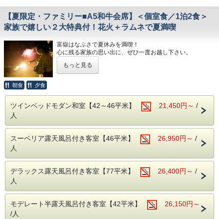
「伊豆会席」をご用意致します。
メインは「静岡産A5和牛の炙り寿司」。
【夏限定・ファミリー■A5和牛会席】＜個室食／1泊2食＞
地元のブランド和牛「しずおか和牛 頂上」を
当館の料理人が自らお客様の目の前で炙り鮨をお造りしま
家族で嬉しい２大特典付！花火＋ラムネで夏満喫
す。
その他、近海で獲れた魚介を中心とした新鮮なお刺身、
富嶽はなぶさで夏休みを満喫！
地元・韮山で育ったトマトのワイン煮、
心に残る家族の思い出に、ぜひ一度お越し下さい。
〆は、富嶽はなぶさ名物、本山葵をすりおろしてご飯に乗せ
て頂く、「いずまぶし」など
もっと見る
■特典
目でも舌でも季節を感じられる、自慢の月替わり会席料理を
・お子様に手持ち花火のプレゼント
ご堪能下さい。
当館の玄関前でお楽しみ下さい。バケツやお水もご用意致し
朝食
夕食
ます。
２泊目のお料理はさらにグレードアップした献立に替わりま
屋根がありますので、雨の日でもお楽しみ頂けます！
す。
ツインベッドモダン和室【42～46平米】
21,450円～
/
・パパ・ママにラムネをサービス
〆のご飯の金目まぶしが美味！です。
人
大人の方おひとりにつき1本となります。
【ご朝食】15種類の小鉢、郷土料理「国清汁」、鯵の干
※花火は売店で販売もしております。
物、三島西麓野菜の蒸し物
スーペリア露天風呂付き客室【46平米】
26,950円～
/
プレゼント分だけでは物足りないという方は売店でお買い求
「ちょっとずつを沢山」お召し上がりいただく和定食です。
め下さい。
人
◆お食事提供場所
■おすすめポイント～HANA Styleのおもてなし～
朝夕とも個室の食事処でお召し上がりいただきます。
・ラウンジでのゆったりチェックイン＆ウェルカムドリンク
デラックス露天風呂付き客室【77平米】
26,400円～
/
◆お子様の夕食について
のご用意（ご提供は17時まで）
人
・小学生高学年 お子様定食＋お造り
・肌ざわりのよいバスタオルお一人様につき2枚ご用意
・小学生低学年・幼児 お子様定食
・SDGsに配慮したアメニティセット（女性用・男性用）
・フリードリンクタイムあり（2Fラウンジにて・セルフ
モデレート半露天風呂付き客室【42平米】
26,150円～
【温泉】
式）
アルカリ性単純泉で肌に優しい温泉です。
/人
・女性には彩浴衣の無料貸し出し