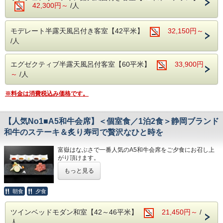
ステーキは地元のブランド和牛「しずおか和牛 頂上」をお
42,300円～
/人
好みの焼き加減で。
2種類の切り方、5種類のタレや薬味でそのおいしさを味わ
ってみて下さい。
モデレート半露天風呂付き客室【42平米】
32,150円～
そのほか、近海で獲れた魚介を中心とした新鮮なお刺身など
/人
料理人こだわりのお料理が並びます。
〆は、富嶽はなぶさ名物、本山葵をすりおろしてご飯に乗せ
て頂く、「伊豆まぶし」をお楽しみください。
エグゼクティブ半露天風呂付客室【60平米】
33,900円
※ご夕食「特選会席」のボリューム★★★★★
～
/人
※連泊の場合は、２泊目以降のお献立の内容が変わります。
※料金は消費税込み価格です。
【ご朝食】15種類の小鉢、郷土料理「国清汁」、鯵の干
物、三島西麓野菜の蒸し物
「ちょっとずつを沢山」お召し上がりいただく和定食です。
【人気No1■A5和牛会席】＜個室食／1泊2食＞静岡ブランド
◆お子様の夕食についてのご注意事項
和牛のステーキ＆炙り寿司で贅沢なひと時を
・小学生高学年 お子様定食＋お造り
・小学生低学年・幼児 お子様定食
富嶽はなぶさで一番人気のA5和牛会席をご夕食にお召し上
※小学校高学年でたくさん召し上がるお子様は、大人でのご
がり頂けます。
予約をお勧めします
もっと見る
またご滞在中、快適に過ごすことがでるよう、HANA Style
◆お食事提供場所
のおもてなしもご用意しております。
朝夕とも個室の食事処でお召し上がりいただきます。
朝食
夕食
●HANA Styleおすすめポイント
・ラウンジでのゆったりチェックイン＆ウェルカムドリンク
【温泉】
ツインベッドモダン和室【42～46平米】
21,450円～
/
のご用意（ご提供は17時まで）
アルカリ性単純泉で肌に優しい温泉です。
人
・肌ざわりのよいバスタオルお一人様につき2枚ご用意