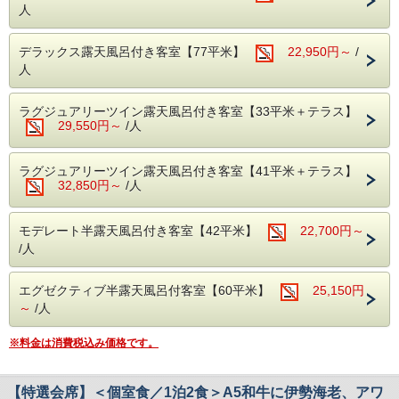
〆は、富嶽はなぶさ名物、本山葵をすりおろしてご飯に乗せ
人
て頂く、「いずまぶし」など
目でも舌でも季節を感じられる、自慢の月替わり会席料理を
ご堪能下さい。
デラックス露天風呂付き客室【77平米】
22,950円～
/
お食事処でご用意致します。
人
＊連泊の場合は、２泊目以降のお献立の内容が変わります。
ラグジュアリーツイン露天風呂付き客室【33平米＋テラス】
【ご朝食】15種類の小鉢、郷土料理「国清汁」、三島西麓
29,550円～
/人
野菜の蒸し物、鯵の干物など、
「ちょっとずつを沢山」お召し上がりいただく和定食です。
ラグジュアリーツイン露天風呂付き客室【41平米＋テラス】
◆お子様の夕食についてのご注意事項
32,850円～
/人
・小学生高学年 お子様定食＋お造り
・小学生低学年・幼児 お子様定食
※小学校高学年でたくさん召し上がるお子様は、大人でのご
モデレート半露天風呂付き客室【42平米】
22,700円～
予約をお勧めします
/人
▼お食事提供場所
朝夕とも個室の食事処でお召し上がりいただきます。
エグゼクティブ半露天風呂付客室【60平米】
25,150円
～
/人
【温泉】
富士山と狩野川を臨む男女別大浴場がございます。
※料金は消費税込み価格です。
３ヶ所ある貸切風呂は空いていれば何回でもご利用頂けま
す。
【特選会席】＜個室食／1泊2食＞A5和牛に伊勢海老、アワ
【おすすめポイント】