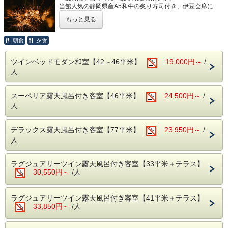
当館人気の静岡県産A5和牛の炙り寿司付き、伊豆会席に
夏限定の特典をお付けしたプランです。
もっと見る
【プラン特典】
⑴ お食事にスパークリングワイン（お1人様1杯）をサービ
朝食
夕食
ス
⑵ 手持ち花火（お１組につき１パック）をプレゼント
ツインベッドモダン和室【42～46平米】
19,000円～
/
※スマートフォンを設置できる三脚もお貸ししております。
人
そのほか女性に嬉しい様々な特典もご用意しております。
以下に記載している「HANA Style」の項目をご覧くださ
スーペリア露天風呂付き客室【46平米】
24,500円～
/
い。
人
カップルでもご友人とでも、夏のちょっとした思い出作りに
ぜひ当館をご利用ください。
デラックス露天風呂付き客室【77平米】
23,950円～
/
●HANA Styleおすすめポイント
人
・ラウンジでのゆったりチェックイン＆ウェルカムドリンク
のご用意
・肌ざわりのよいバスタオルお一人様につき2枚ご用意
ラグジュアリーツイン露天風呂付き客室【33平米＋テラス】
・SDGsに配慮したアメニティセット（女性用・男性用）
30,550円～
/人
・フリードリンクタイムあり（2Fラウンジにて・セルフ
式）
・女性には彩浴衣の無料貸し出し
ラグジュアリーツイン露天風呂付き客室【41平米＋テラス】
・貸切露天風呂3か所は、予約無しで自由にご利用頂けます
33,850円～
/人
（24時～朝5時半はクローズ）
・お部屋は全て狩野川に面した、解放感溢れるお部屋。
天気の良い日は富士山を望むこともできます