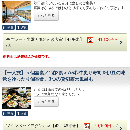
毎日頑張っている自分に癒しのご褒美！
２．花束 4,400円（お渡しするタイミングと好みのお色など
富嶽はなぶさではおひとり様でも安心してお泊り頂けます。
リクエストを承ります）
もっと見る
源泉かけ流しの半露天風呂付きのプレミアムルームを独り占
◆お部屋のタオルアート演出について
め。
・夕食時にスタッフがお部屋に伺い、飾りつけを行います。
のんびり富士山を眺めながら温泉に入り、ととのいチェアで
朝食
夕食
・装飾品のお持ち帰りはご遠慮ください。
リラックス。
※オプションのご注文分は当日現地にて別途お支払いをお願
モデレート半露天風呂付き客室【42平米】
41,100円～
お楽しみの夕食は、他のお客様と一緒にならず、気兼ねなく
い致します。
/人
ゆっくりといただける
完全個室にご用意致します。
※料金は消費税込み価格です。
「伊豆会席」
伊豆の味覚や、その時々の旬の新鮮な食材を板長が腕を振る
って料理いたします。
【一人旅】＜個室食／1泊2食＞A5和牛炙り寿司＆伊豆の味
メインは「静岡産A5和牛の炙り寿司」。
地元のブランド和牛「しずおか和牛 頂上」を
覚をゆったり個室食、3つの貸切露天風呂も
当館の料理人が自らお客様の目の前で炙り鮨をお造りしま
す。
たまには温泉でのんびりしたい。
そのほか、近海で獲れた魚介を中心とした新鮮なお刺身、
一人で気兼ねなく旅がしたい。
地元・韮山で育ったトマトのワイン煮、
・・・そんなあなたの願いを叶えます。
〆は、富嶽はなぶさ名物、本山葵をすりおろしてご飯に乗せ
もっと見る
て頂く、「いずまぶし」など
ご滞在中、快適に過ごすことがでるよう、HANA Styleのお
目でも舌でも季節を感じられる、自慢の月替わり会席料理で
もてなしもご用意しております。
朝食
夕食
す。
●HANA Styleおすすめポイント
【時間】18:00・18:30・19:00から選択可
ツインベッドモダン和室【42～46平米】
29,100円～
/
・ラウンジでのゆったりチェックイン＆ウェルカムドリンク
※仕入れ状況により、献立が変わる場合がございます。