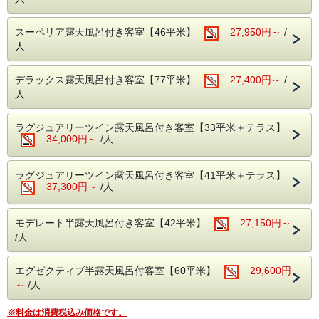
富士山と狩野川を臨む男女別大浴場と、景色は望めません
・SDGsに配慮したアメニティセット（女性用・男性用）
が、のんびり寛げる貸切露天風呂（3か所）でお楽しみくだ
・フリードリンクタイムあり（2Fラウンジにて・セルフ
さい。
スーペリア露天風呂付き客室【46平米】
27,950円～
/
式）
・女性には彩浴衣の無料貸し出し
人
・貸切露天風呂3か所は、予約無しで自由にご利用頂けま
す。
（24時～朝5時半はクローズ）
デラックス露天風呂付き客室【77平米】
27,400円～
/
・お部屋は全て狩野川に面した、解放感溢れるお部屋。
人
天気の良い日は富士山を望むこともできます。
【ご夕食】
ラグジュアリーツイン露天風呂付き客室【33平米＋テラス】
富嶽はなぶさのスタンダード（伊豆会席に）静岡産Ａ５和牛
34,000円～
/人
のステーキが付くグルメ満喫の「A5和牛会席」をご用意致
します。
ラグジュアリーツイン露天風呂付き客室【41平米＋テラス】
ステーキはA5ランク「しずおか和牛 頂上」という地元ブラ
37,300円～
/人
ンド牛で、お好みの焼き加減でお召し上がり頂けます。
ジューシーで、やわらかいお肉をぜひ味わってください。
そのほか、近海で獲れた魚介を中心とした新鮮なお刺身など
モデレート半露天風呂付き客室【42平米】
27,150円～
料理人こだわりのお料理が並びます。
/人
〆は、富嶽はなぶさ名物、本山葵をすりおろしてご飯に乗せ
て頂く、「いずまぶし」をお楽しみください。
お肉はもちろんですが、海の幸、伊豆の山の幸も存分にお楽
エグゼクティブ半露天風呂付客室【60平米】
29,600円
しみ頂けます。
～
/人
※ご夕食「A5和牛会席」のボリューム★★★★☆
※連泊の場合は、2泊目以降のお料理を和牛ステーキからア
※料金は消費税込み価格です。
ワビの蒸し焼きへ変更させていただきます。