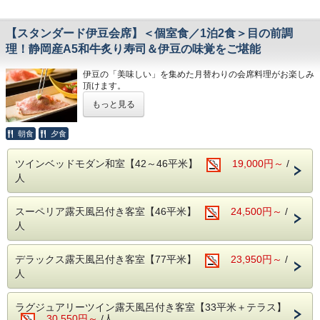
2泊目もステーキをご希望の場合はご予約時の備考欄にご記
載ください。
【スタンダード伊豆会席】＜個室食／1泊2食＞目の前調
【ご朝食】15種類の小鉢、郷土料理「国清汁」、鯵の干
理！静岡産A5和牛炙り寿司＆伊豆の味覚をご堪能
物、三島西麓野菜の蒸し物
「ちょっとずつを沢山」お召し上がりいただく和定食です。
伊豆の「美味しい」を集めた月替わりの会席料理がお楽しみ
頂けます。
◆お子様の夕食についてのご注意事項
・小学生高学年 お子様定食＋お造り
もっと見る
またご滞在中、快適に過ごすことがでるよう、HANA Style
・小学生低学年・幼児 お子様定食
のおもてなしもご用意しております。
※小学校高学年でたくさん召し上がるお子様は、大人でのご
朝食
夕食
予約をお勧めします
●HANA Styleおすすめポイント
・ラウンジでのゆったりチェックイン＆ウェルカムドリンク
◆お食事提供場所
ツインベッドモダン和室【42～46平米】
19,000円～
/
のご用意（ご提供は17時まで）
朝夕とも個室の食事処でお召し上がりいただきます。
人
・肌ざわりのよいバスタオルお一人様につき2枚ご用意
・SDGsに配慮したアメニティセット（女性用・男性用）
【温泉】
・フリードリンクタイムあり（2Fラウンジにて・セルフ
アルカリ性単純泉で肌に優しい温泉です。
スーペリア露天風呂付き客室【46平米】
24,500円～
/
式）
富士山と狩野川を臨む男女別大浴場と、のんびり寛げる貸切
・女性には彩浴衣の無料貸し出し
人
露天風呂でお楽しみください。
・貸切露天風呂3か所は、予約無しで自由にご利用頂けま
す。
（24時～朝5時半はクローズ）
デラックス露天風呂付き客室【77平米】
23,950円～
/
・お部屋は全て狩野川に面した、解放感溢れるお部屋。
人
天気の良い日は富士山を望むこともできます。
ラグジュアリーツイン露天風呂付き客室【33平米＋テラス】
【ご夕食】
30,550円～
/人