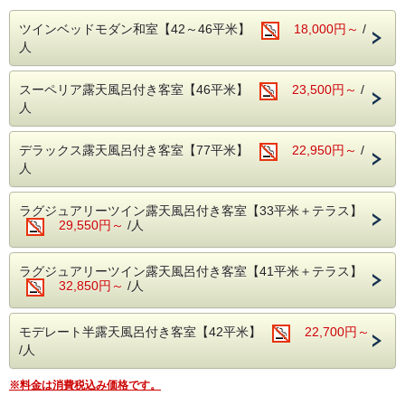
富士山を望むお部屋にのんびりご滞在頂ける連泊エコプラン
をご用意いたしました。
ツインベッドモダン和室【42～46平米】
18,000円～
/
【温泉】
人
ゆっくりお過ごし頂く為
アルカリ性単純泉で肌に優しい温泉です。
・スタッフがお部屋にお邪魔する事はございません。
富士山と狩野川を臨む男女別大浴場と、景色は望めません
・滞在中の清掃、タオルの交換もございません。
が、のんびり寛げる貸切露天風呂（3か所）でお楽しみくだ
スーペリア露天風呂付き客室【46平米】
23,500円～
/
・アメニティなどの交換はフロントにて承ります。
さい。
・お手間をかける分おひとり様2000円お値引きとさせてい
人
ただいております。
またご滞在中、快適に過ごすことがでるよう、HANA Style
デラックス露天風呂付き客室【77平米】
22,950円～
/
のおもてなしもご用意しております。
人
●HANA Styleおすすめポイント
・ラウンジでのゆったりチェックイン＆ウェルカムドリンク
ラグジュアリーツイン露天風呂付き客室【33平米＋テラス】
のご用意（ご提供は17時まで）
29,550円～
/人
・肌ざわりのよいバスタオルお一人様につき2枚ご用意
・SDGsに配慮したアメニティセット（女性用・男性用）
・フリードリンクタイムあり（2Fラウンジにて・セルフ
ラグジュアリーツイン露天風呂付き客室【41平米＋テラス】
式）
32,850円～
/人
・女性には彩浴衣の無料貸し出し
・貸切露天風呂3か所は、予約無しで自由にご利用頂けま
す。
モデレート半露天風呂付き客室【42平米】
22,700円～
（24時～朝5時半はクローズ）
/人
・お部屋は全て狩野川に面した、解放感溢れるお部屋。
天気の良い日は富士山を望むこともできます。
※料金は消費税込み価格です。
【ご夕食】 1泊目