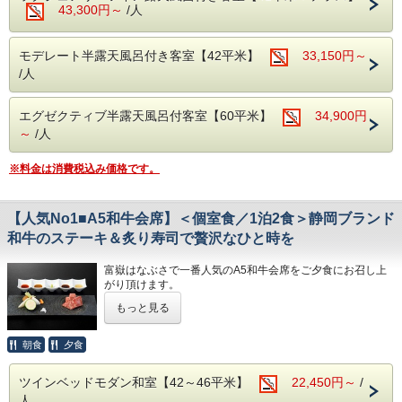
ステーキは地元のブランド和牛「しずおか和牛 頂上」をお
43,300円～
/人
好みの焼き加減で。
2種類の切り方、5種類のタレや薬味でそのおいしさを味わ
ってみて下さい。
モデレート半露天風呂付き客室【42平米】
33,150円～
そのほか、近海で獲れた魚介を中心とした新鮮なお刺身など
/人
料理人こだわりのお料理が並びます。
〆は、富嶽はなぶさ名物、本山葵をすりおろしてご飯に乗せ
て頂く、「伊豆まぶし」をお楽しみください。
エグゼクティブ半露天風呂付客室【60平米】
34,900円
※ご夕食「特選会席」のボリューム★★★★★
～
/人
※連泊の場合は、２泊目以降のお献立の内容が変わります。
※料金は消費税込み価格です。
【ご朝食】15種類の小鉢、郷土料理「国清汁」、鯵の干
物、三島西麓野菜の蒸し物
「ちょっとずつを沢山」お召し上がりいただく和定食です。
【人気No1■A5和牛会席】＜個室食／1泊2食＞静岡ブランド
◆お子様の夕食についてのご注意事項
和牛のステーキ＆炙り寿司で贅沢なひと時を
・小学生高学年 お子様定食＋お造り
・小学生低学年・幼児 お子様定食
富嶽はなぶさで一番人気のA5和牛会席をご夕食にお召し上
※小学校高学年でたくさん召し上がるお子様は、大人でのご
がり頂けます。
予約をお勧めします
もっと見る
またご滞在中、快適に過ごすことがでるよう、HANA Style
◆お食事提供場所
のおもてなしもご用意しております。
朝夕とも個室の食事処でお召し上がりいただきます。
朝食
夕食
●HANA Styleおすすめポイント
・ラウンジでのゆったりチェックイン＆ウェルカムドリンク
【温泉】
ツインベッドモダン和室【42～46平米】
22,450円～
/
のご用意（ご提供は17時まで）
アルカリ性単純泉で肌に優しい温泉です。
人
・肌ざわりのよいバスタオルお一人様につき2枚ご用意