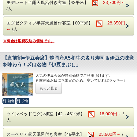
モデレート半露天風呂付き客室【42平米】
23,700円～
/人
【ご夕食】
スタンダードコース「伊豆会席」をご用意致します。
メインは「静岡産A5和牛の炙り寿司」
エグゼクティブ半露天風呂付客室【60平米】
28,350円
地元のブランド和牛「しずおか和牛 頂上」を
当館の料理人が自らお客様の目の前で炙り鮨をお造りしま
～
/人
す。
その他、近海で獲れた魚介を中心とした新鮮なお刺身、
※料金は消費税込み価格です。
〆は、富嶽はなぶさ名物「いずまぶし」など
目でも舌でも季節を感じられる、自慢の月替わり会席料理を
ご堪能下さい。
【直前割■伊豆会席】静岡産A5和牛の炙り寿司＆伊豆の味覚
※ご夕食「伊豆会席」のボリューム★★★☆☆
を味わう！〆は名物「伊豆まぶし」
※連泊の場合は、２泊目以降のお献立の内容が変わります。
人気の伊豆会席が特別価格でご利用頂けます。
【ご朝食】15種類の小鉢、郷土料理「国清汁」、鯵の干
直前割＆お日にち限定のため、空いていればラッキー♪
物、三島西麓野菜の蒸し物
こまめにチェックしてみて下さい。
「ちょっとずつを沢山」お召し上がりいただく和定食です。
もっと見る
メインは「静岡産A5和牛の炙り寿司」
◆お食事提供場所
当館の職人自らお客様の目の前で炙り鮨をお造りします。
朝食
夕食
朝夕とも個室の食事処でお召し上がりいただきます。
～ご夕食「伊豆会席」のボリューム★★★☆☆～
【温泉】
ツインベッドモダン和室【42～46平米】
18,000円～
/
伊豆の味覚や、その時々の旬の新鮮な食材を板長が腕を振る
アルカリ性単純泉で肌に優しい温泉です。
人
って料理いたします。
富士山と狩野川を臨む男女別大浴場とのんびり寛げる貸切露
天風呂（3か所）でお楽しみください。
近海で獲れた魚介を中心とした新鮮なお刺身、
スーペリア露天風呂付き客室【46平米】
23,500円～
/
地元・韮山で育ったトマトのワイン煮、
※こちらのプランのお支払いは事前カード決済のみです。