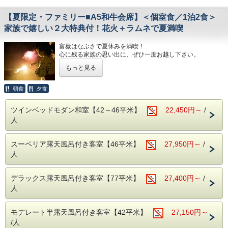
「伊豆会席」をご用意致します。
メインは「静岡産A5和牛の炙り寿司」。
【夏限定・ファミリー■A5和牛会席】＜個室食／1泊2食＞
地元のブランド和牛「しずおか和牛 頂上」を
当館の料理人が自らお客様の目の前で炙り鮨をお造りしま
家族で嬉しい２大特典付！花火＋ラムネで夏満喫
す。
その他、近海で獲れた魚介を中心とした新鮮なお刺身、
富嶽はなぶさで夏休みを満喫！
地元・韮山で育ったトマトのワイン煮、
心に残る家族の思い出に、ぜひ一度お越し下さい。
〆は、富嶽はなぶさ名物、本山葵をすりおろしてご飯に乗せ
て頂く、「いずまぶし」など
もっと見る
■特典
目でも舌でも季節を感じられる、自慢の月替わり会席料理を
・お子様に手持ち花火のプレゼント
ご堪能下さい。
当館の玄関前でお楽しみ下さい。バケツやお水もご用意致し
朝食
夕食
ます。
２泊目のお料理はさらにグレードアップした献立に替わりま
屋根がありますので、雨の日でもお楽しみ頂けます！
す。
ツインベッドモダン和室【42～46平米】
22,450円～
/
・パパ・ママにラムネをサービス
〆のご飯の金目まぶしが美味！です。
人
大人の方おひとりにつき1本となります。
【ご朝食】15種類の小鉢、郷土料理「国清汁」、鯵の干
※花火は売店で販売もしております。
物、三島西麓野菜の蒸し物
スーペリア露天風呂付き客室【46平米】
27,950円～
/
プレゼント分だけでは物足りないという方は売店でお買い求
「ちょっとずつを沢山」お召し上がりいただく和定食です。
め下さい。
人
◆お食事提供場所
■おすすめポイント～HANA Styleのおもてなし～
朝夕とも個室の食事処でお召し上がりいただきます。
・ラウンジでのゆったりチェックイン＆ウェルカムドリンク
デラックス露天風呂付き客室【77平米】
27,400円～
/
◆お子様の夕食について
のご用意（ご提供は17時まで）
人
・小学生高学年 お子様定食＋お造り
・肌ざわりのよいバスタオルお一人様につき2枚ご用意
・小学生低学年・幼児 お子様定食
・SDGsに配慮したアメニティセット（女性用・男性用）
・フリードリンクタイムあり（2Fラウンジにて・セルフ
モデレート半露天風呂付き客室【42平米】
27,150円～
【温泉】
式）
アルカリ性単純泉で肌に優しい温泉です。
/人
・女性には彩浴衣の無料貸し出し