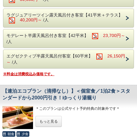
スタンダードコース「伊豆会席」をご用意致します。
メインは「静岡産A5和牛の炙り寿司」。
地元のブランド和牛「しずおか和牛 頂上」を
ラグジュアリーツイン露天風呂付き客室【41平米＋テラス】
当館の料理人が自らお客様の目の前で炙り鮨をお造りしま
40,200円～
/人
す。
その他、近海で獲れた魚介を中心とした新鮮なお刺身、
地元・韮山で育ったトマトのワイン煮、
モデレート半露天風呂付き客室【42平米】
23,700円～
〆は、富嶽はなぶさ名物、本山葵をすりおろしてご飯に乗せ
/人
て頂く、「いずまぶし」など
目でも舌でも季節を感じられる、自慢の月替わり会席料理を
ご堪能下さい。
エグゼクティブ半露天風呂付客室【60平米】
26,150円
※ご夕食「伊豆会席」のボリューム★★★☆☆
～
/人
※連泊の場合は、２泊目以降のお献立の内容が変わります。
※料金は消費税込み価格です。
【ご朝食】15種類の小鉢＋油カレイの餡掛け＋郷土料理
「国清汁」
【連泊エコプラン（清掃なし）】＜個室食／1泊2食＞スタ
「ちょっとずつを沢山」お召し上がりいただく和定食です。
ンダードから2000円引き！ゆっくり湯籠り
◆お子様の夕食についてのご注意事項
・小学生高学年 お子様定食＋お造り
＊このプランは公式サイト予約特典の対象外です＊
・小学生低学年・幼児 お子様定食
※小学校高学年でたくさん召し上がるお子様は、大人でのご
【連泊エコプラン（清掃なし）】＜個室食／1泊2食＞スタ
予約をお勧めします
もっと見る
ンダードから2000円引き！ゆっくり湯籠り
◆お食事提供場所
＜エコプラン：スタンダードから2000円引き！＞
朝食
夕食
朝夕とも個室の食事処でお召し上がりいただきます。