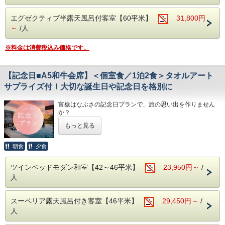
富士山と狩野川を臨む男女別大浴場と、のんびり寛げる貸切
・貸切露天風呂3か所は、予約無しで自由にご利用頂けま
露天風呂でお楽しみください。
す。
エグゼクティブ半露天風呂付客室【60平米】
31,800円
（24時～朝5時半はクローズ）
～
/人
・お部屋は全て狩野川に面した、解放感溢れるお部屋。
天気の良い日は富士山を望むこともできます。
※料金は消費税込み価格です。
～ご夕食「A5和牛会席」のボリューム★★★★☆～
お魚もお肉も両方味わいたい！という方におススメの献立。
ステーキはA5ランクの「和牛 静岡そだち」をお好みの焼き
【記念日■A5和牛会席】＜個室食／1泊2食＞タオルアート
加減でお召し上がり頂けます。
サプライズ付！大切な誕生日や記念日を格別に
ジューシーで、やわらかいお肉を5種類のソースで味わって
下さい。
そのほか、近海で獲れた魚介を中心とした新鮮なお刺身など
富嶽はなぶさの記念日プランで、旅の思い出を作りません
板長こだわりのお料理が並びます。
か？
もっと見る
【ご朝食】15種類の小鉢、郷土料理「国清汁」、鯵の干
・カップルで結婚記念日やプロボーズ、誕生日のお祝いに
物、三島西麓野菜の蒸し物
・女子旅でお仲間へのサプライズ♪
「ちょっとずつを沢山」お召し上がりいただく和定食です。
・家族旅行でご両親へ結婚記念のプレゼントなど
朝食
夕食
どなたかを「お祝いしたい気持ち」を富嶽はなぶさがお手伝
◆お子様の夕食についてのご注意事項
いします。
・小学生高学年 お子様定食＋お造り
ツインベッドモダン和室【42～46平米】
23,950円～
/
・小学生低学年・幼児 お子様定食
人
【プラン特典】
※小学校高学年でたくさん召し上がるお子様は、大人でのご
・お部屋にタオルアートの演出（無料）
予約をお勧めします
・夕食時ワンドリンクサービス
スーペリア露天風呂付き客室【46平米】
29,450円～
/
・宿からのプチギフト
◆温泉
人
富士山と狩野川を臨む男女別大浴場がございます。
【ご夕食】
３ヶ所ある貸切風呂は空いていれば何回でもご利用頂けま
A5和牛のステーキや伊豆の幸が味わえる和牛会席をご用