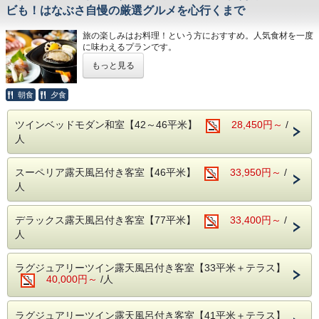
・お部屋から富士山が見える贅沢！（天気により異なりま
ビも！はなぶさ自慢の厳選グルメを心行くまで
す）
・お部屋にはベッドが2台。チェックイン後からすぐにゴロ
旅の楽しみはお料理！という方におすすめ。人気食材を一度
ンと寛げます。
に味わえるプランです。
・貸切露天風呂は無料でご利用頂けます。
・お食事も個室でプライベーを確保。
もっと見る
またご滞在中、快適に過ごすことがでるよう、HANA Style
・伊豆長岡温泉は、西伊豆、熱海、伊東、下田と各観光地へ
のおもてなしもご用意しております。
のアクセスも◎
朝食
夕食
御殿場プレミアムアウトレットや、箱根に立ち寄りながらお
●HANA Styleおすすめポイント
帰りになるお客様も多数いらっしゃいます。
・ラウンジでのゆったりチェックイン＆ウェルカムドリンク
静岡県内にお住いのお客様にも、伊豆長岡は、温泉とアクセ
ツインベッドモダン和室【42～46平米】
28,450円～
/
のご用意（ご提供は17時まで）
スの良さで、大変人気です。
人
・肌ざわりのよいバスタオルお一人様につき2枚ご用意
・SDGsに配慮したアメニティセット（女性用・男性用）
・フリードリンクタイムあり（2Fラウンジにて・セルフ
スーペリア露天風呂付き客室【46平米】
33,950円～
/
式）
・女性には彩浴衣の無料貸し出し
人
・貸切露天風呂3か所は、予約無しで自由にご利用頂けま
す。
（24時～朝5時半はクローズ）
デラックス露天風呂付き客室【77平米】
33,400円～
/
・お部屋は全て狩野川に面した、解放感溢れるお部屋。
人
天気の良い日は富士山を望むこともできます。
【ご夕食】
ラグジュアリーツイン露天風呂付き客室【33平米＋テラス】
海鮮もお肉も両方味わいたい！という方にお薦めの「特選会
40,000円～
/人
席」をご用意致します。
メイン料理は【伊勢海老のお造り】【鮑の蒸し焼き】【静岡
産A5和牛のステーキ】と人気食材が一度に味わえます。
ラグジュアリーツイン露天風呂付き客室【41平米＋テラス】