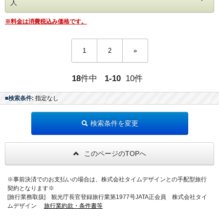
人
のご用意（ご提供は17時まで）
・肌ざわりのよいバスタオルお一人様につき2枚ご用意
ご朝食も個室お食事処にご用意致します。
・SDGsに配慮したアメニティセット（女性用・男性用）
15種類の小鉢や郷土料理「国清汁」
※料金は消費税込み価格です。
・フリードリンクタイムあり（2Fラウンジにて・セルフ
「ちょっとずつを沢山」お召し上がりいただく、朝から元気
式）
になれる和定食です。
・女性には彩浴衣の無料貸し出し
・貸切露天風呂3か所は、予約無しで自由にご利用頂けま
1
2
»
【時間】7:30・8:00・8:30から選択可
す。
（24時～朝5時半はクローズ）
◆温泉
・お部屋は全て狩野川に面した、解放感溢れるお部屋。
お部屋の露天風呂の他、富士山と狩野川を臨む男女別大浴場
18
件中
1-10
10件
天気の良い日は富士山を望むこともできます。
がございます。
３ヶ所ある貸切露天風呂は空いていれば何回でもご利用頂け
お部屋は狩野川に面した開放感のあるリラックスモダン和
■検索条件:
指定なし
ます。
室。
天気の良い日は富士山を眺めることもできます。
◆おすすめポイント
和ベッドなので、お好きな時にゴロゴロと横になって寛いだ
・ラウンジでのゆったりチェックイン＆ウェルカムドリンク
検索条件を変更
り、自由気ままにお過ごし頂けます。
のご用意（ご提供は17時まで）
・女性には彩浴衣の無料貸し出し
お楽しみの夕食は、他のお客様と一緒にならず、気兼ねなく
・全室Wi-Fi完備、
ゆっくりといただける
このページのTOPへ
・朝は眺めの良いラウンジにてコーヒーの無料サービスがご
完全個室にご用意致します。
ざいます（セルフサービス）
・そのほか、駐車場無料、スーパーやドラッグストアも徒歩
「伊豆会席」
圏内にあり何かと便利です
※事前決済でのお支払いの場合は、株式会社タイムデザインとの手配型旅行
伊豆の味覚や、その時々の旬の新鮮な食材を板長が腕を振る
契約となります※
って料理いたします。
ひとり旅の醍醐味は、自由気ままに過ごせること。
[旅行業務取扱] 観光庁長官登録旅行業第1977号JATA正会員 株式会社タイ
メインは「静岡産A5和牛の炙り寿司」。
好きなだけ温泉を楽しみ、ベッドでゴロゴロするもよし。
地元のブランド和牛「しずおか和牛 頂上」を
ムデザイン
旅行業約款・条件書等
また、当館にはソムリエが2名おります。ワイン好きな方は
当館の料理人が自らお客様の目の前で炙り鮨をお造りしま
ぜひ、ご夕食時にお声がけ下さい。