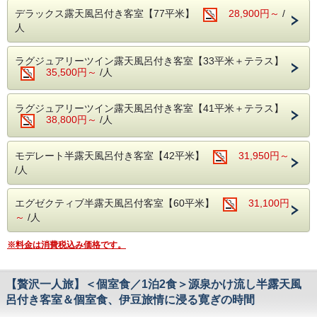
す。
意。
デラックス露天風呂付き客室【77平米】
28,900円～
/
人
【ご注意事項】
ステーキは地元のブランド和牛「しずおか和牛 頂上」をお
こちらのプランは、小学生以下のお子様と一緒のご家族が対
好みの焼き加減でお召し上がり頂けます。
象となります。
そのほか、近海で獲れた魚介を中心とした新鮮なお刺身など
ラグジュアリーツイン露天風呂付き客室【33平米＋テラス】
大人様のみのご予約は承っておりませんので、予めご了承下
料理人こだわりのお料理が並びます。
35,500円～
/人
さい。
〆は、富嶽はなぶさ名物、本山葵をすりおろしてご飯に乗せ
て頂く、「いずまぶし」をお楽しみください。
お肉はもちろんですが、海の幸、伊豆の山の幸も存分にお楽
ラグジュアリーツイン露天風呂付き客室【41平米＋テラス】
しみ頂けます。
38,800円～
/人
※ご夕食「A5和牛会席」のボリューム★★★★☆
モデレート半露天風呂付き客室【42平米】
31,950円～
【ご朝食】15種類の小鉢、郷土料理「国清汁」、鯵の干
/人
物、三島西麓野菜の蒸し物
「ちょっとずつを沢山」お召し上がりいただく和定食です。
エグゼクティブ半露天風呂付客室【60平米】
31,100円
【温泉】
アルカリ性単純泉で肌に優しい温泉です。
～
/人
富士山と狩野川を臨む男女別大浴場と、のんびりくつろげる
貸切露天風呂でお楽しみください。
※料金は消費税込み価格です。
◆オプションのご案内
記念日を演出するオプションもご用意しております。
【贅沢一人旅】＜個室食／1泊2食＞源泉かけ流し半露天風
ご希望の方は、「予約者への質問」の返信にご記入くださ
い。
呂付き客室＆個室食、伊豆旅情に浸る寛ぎの時間
１．デザートプレート 3,000円（夕食時のご提供・ご指定の
メッセージ承ります）