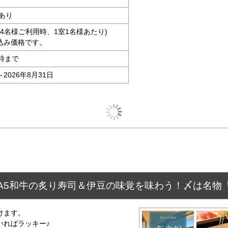
あり
大人4名様ご利用時、1室1名様あたり)
込み価格です。
時まで
～2026年8月31日
A5和牛の炙り寿司＆伊豆の味覚を味わう！〆は名物
けます。
いればラッキー♪