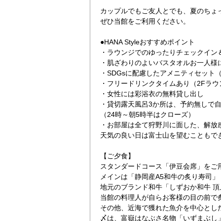
カップルでもご友人とでも、夏のちょ
ぜひ当館をご利用ください。
●HANA Styleおすすめポイント
・ラウンジでのゆったりチェックイン
・肌ざわりのよいバスタオルお一人様
・SDGsに配慮したアメニティセット
・フリードリンクタイムあり（2Fラウ
・女性には彩浴衣の無料貸し出し
・貸切露天風呂3か所は、予約無しで
（24時～朝5時半はクローズ）
・お部屋は全て狩野川に面した、解放
天気の良い日は富士山を望むこともで
【ご夕食】
スタンダードコース「伊豆会席」をご
メインは「静岡産A5和牛の炙り寿司」
地元のブランド和牛「しずおか和牛 頂
当館の料理人が自らお客様の目の前で
その他、近海で獲れた魚介を中心とし
〆は、富嶽はなぶさ名物「いずまぶし