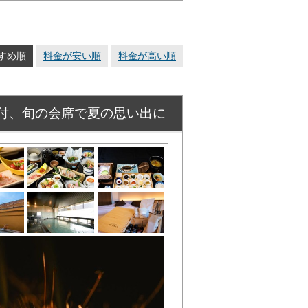
すめ順
料金が安い順
料金が高い順
付、旬の会席で夏の思い出に