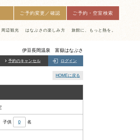
ご予約変更／確認
ご予約・空室検索
周辺観光
はなぶさの楽しみ方
旅館に、もっと熱を。
伊豆長岡温泉 富嶽はなぶさ
予約のキャンセル
ログイン
HOMEに戻る
定
子供
0
名