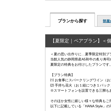
プランから探す
部屋
【夏限定｜ペアプラン】＜個
＜夏の思い出作りに…夏季限定特別プ
当館人気の静岡県産A5和牛の炙り寿司
夏限定の特典をお付けしたプランです
【プラン特典】
⑴ お食事にスパークリングワイン（お
⑵ 手持ち花火（お１組につき１パック
※スマートフォンを設置できる三脚も
そのほか女性に嬉しい様々な特典もご
以下に記載している「HANA Style