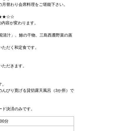
の月替わり会席料理をご堪能下さい。
★★☆☆
の内容が変わります。
「国清汁」、鯵の干物、三島西麓野菜の蒸
いただく和定食です。
いただきます。
す。
のんびり寛げる貸切露天風呂（3か所）で
ード決済のみです。
00分