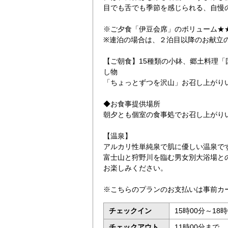
目でも舌でも季節を感じられる、自慢
※ご夕食「伊豆会席」のボリューム★
※連泊の場合は、２泊目以降のお献立
【ご朝食】15種類の小鉢、郷土料理
し物
「ちょっとずつを沢山」お召し上がり
◆お食事提供場所
朝夕とも個室の食事処でお召し上がり
【温泉】
アルカリ性単純泉で肌に優しい温泉で
富士山と狩野川を臨む男女別大浴場と
お楽しみください。
※こちらのプランのお支払いは事前カ
チェックイン
15時00分～18時
チェックアウト
11時00分まで