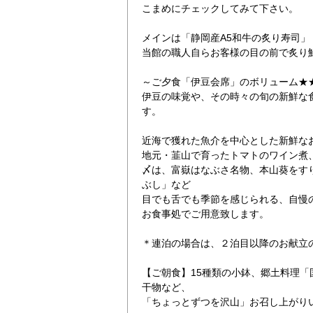
こまめにチェックしてみて下さい。
メインは「静岡産A5和牛の炙り寿司」
当館の職人自らお客様の目の前で炙り
～ご夕食「伊豆会席」のボリューム★
伊豆の味覚や、その時々の旬の新鮮な
す。
近海で獲れた魚介を中心とした新鮮な
地元・韮山で育ったトマトのワイン煮
〆は、富嶽はなぶさ名物、本山葵をす
ぶし」など
目でも舌でも季節を感じられる、自慢
お食事処でご用意致します。
＊連泊の場合は、２泊目以降のお献立
【ご朝食】15種類の小鉢、郷土料理
干物など、
「ちょっとずつを沢山」お召し上がり