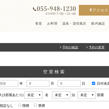
アクセス
客室
お料理
温泉・貸切風呂
館内施設
予約の確認
予約の変更
空室検索
年
月
日
日付未
人(1部屋あたり)
名
泊
部屋
指定なし
喫煙
禁煙