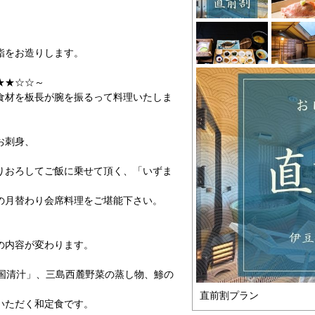
鮨をお造りします。
★★☆☆～
食材を板長が腕を振るって料理いたしま
お刺身、
、
りおろしてご飯に乗せて頂く、「いずま
の月替わり会席料理をご堪能下さい。
の内容が変わります。
「国清汁」、三島西麓野菜の蒸し物、鯵の
直前割プラン
いただく和定食です。