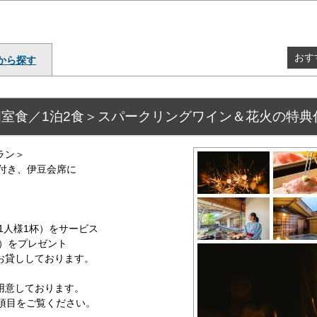
おす
から探す
室食／1泊2食＞スパークリングワイン＆花火の特典
ラン＞
付き、伊豆会席に
。
1人様1杯）をサービス
）をプレゼント
お貸ししております。
用意しております。
」の項目をご覧ください。