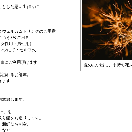
っとした思い出作りに
＆ウェルカムドリンクのご用意
につき2枚ご用意
（女性用・男性用）
ンジにて・セルフ式）
自由にご利用頂けます
夏の思い出に、手持ち花
感溢れるお部屋。
きます
用意致します。
上」を
炙り鮨をお造りします。
た新鮮なお刺身、
」など