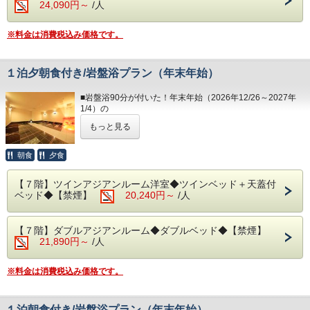
（写真はイメージとなります。）
24,090円～
/人
■駐車場はホームページの「アクセス欄」をご確認くださ
・15:00～23:00（最終入場 21:30）
い。
・夕食 17:30～21:00（最終入場 20:00）
・朝食 7:00～ 9:30（最終入場 9:00）
※料金は消費税込み価格です。
◆お部屋
◆その他の税
お部屋から見る景色は「感動」間違いなし。
入湯税（150円）、宿泊税（200円）が別途大人のお客様は
予約状況に応じて入場時間を分けさせていただく場合があり
相模湾から昇る朝日や熱海の夜景が一望できます。
かかります。
ます。
＊３歳未満のお子様がいらっしゃる際は備考欄へご記入下さ
１泊夕朝食付き/岩盤浴プラン（年末年始）
い。
◆大浴場
＊３名様以上のご利用時はご就寝の際に畳・ソファーペース
■岩盤浴90分が付いた！年末年始（2026年12/26～2027年
良質な熱海温泉をご堪能くださいませ。
にごお客様
1/4）の
源泉かけ流しの露天風呂は湯船に浸かれば至福のひと時・間
ご自身でお布団を敷いて頂いております。
1泊夕朝食プランです。
違いなし！
もっと見る
・15:00～24:00（最終入場 23:30）
◆お食事
好評の「岩盤浴」がご利用できるプランです。
・ 6:00～10:30（最終入場 10:00）
和・洋食を中心に多彩な料理をご用意しております。
新陳代謝を上げ痩せやすい身体へ、美肌・保温効果やリラッ
朝食
夕食
朝食は海を眺めながら、夕食は夜景を目の前に当館のビュッ
クス効果など様々な効能が得られます。
◆エステ・貸切露天風呂
フェをお楽しみください。
５つのストーンで構成された非日常的な空間は、心安らぐひ
事前予約制でございます。
※夕暮れ時に海を見ながらお召し上がりいただく時間は格別
【７階】ツインアジアンルーム洋室◆ツインベッド＋天蓋付
と時になります。
＜0557-82-8111＞までお問い合わせ下さい。
です！
ベッド◆【禁煙】
20,240円～
/人
＊事前予約制となります。
＊備考欄にご希望の時間をご記入下さい。
◆駐車場
＊体験型の浜焼きやピザ、カニもお楽しみいただけます。
希望の時間に添えない場合はご連絡いたします。
1日1台1,200円/台数に限りがあり、先着順となります。
＊内容・品数は時期によって異なる場合がございます。
【７階】ダブルアジアンルーム◆ダブルベッド◆【禁煙】
＊プランは大人のみとなります。
※満車の場合はホテルよりご連絡いたします。（近隣のコイ
（写真はイメージとなります。）
21,890円～
/人
お子様が含まれる場合、ご宿泊代は現地精算となります。
ンパーキング
をご自身でご利用下さい。）
・夕食 17:30～21:00（最終入場 20:00）
・15:00～23:00（最終入場 21:30）
・朝食 7:00～ 9:30（最終入場 9:00）
※料金は消費税込み価格です。
◆その他の税
◆お部屋
入湯税150円、宿泊税200円が大人のお客様は掛ります。
予約状況に応じて入場時間を分けさせていただく場合があり
お部屋から見る景色は「感動」間違いなし。
＊備考欄にて交通手段をご記入ください。
ます。
相模湾から昇る朝日や熱海の夜景が一望できます。
１泊朝食付き/岩盤浴プラン（年末年始）