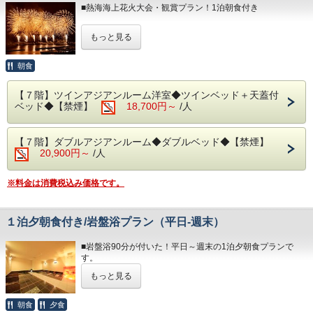
◆その他の税
■熱海海上花火大会・観賞プラン！1泊朝食付き
・ 6:00～10:30（最終入場 10:00）
※炙ってお召し上がりいただく干物や海鮮丼も自身でお作り
入湯税（150円）、宿泊税（200円）が別途大人のお客様は
いただけます。
かかります。
開催日：4/26・5/24・7/20・7/26・8/5・8/9・8/18・8/24・
◆エステ・岩盤浴・貸切露天風呂
※内容・品数は時期によって異なる場合がございます。
もっと見る
9/13
事前予約制でございます。
（写真はイメージとなります。）
10/12・10/25・11/8・11/23・12/6・12/25
詳細につきましては＜0557-82-8111＞までお問い合わせく
※人混みを避けてお部屋からゆったりと花火を観賞できる特
朝食
ださい。
・朝食 7:00～ 9:30（最終入場 9:00）
別なひと時を
演出いたします。
◆駐車場
予約状況に応じて入場時間を分けさせていただく場合があり
【７階】ツインアジアンルーム洋室◆ツインベッド＋天蓋付
1日1車輛1,200円となります。
ます。
ベッド◆【禁煙】
18,700円～
/人
オーシャンビューの客室・源泉かけ流しの露天風呂・評判の
※30台と限りがあり先着順のお申し込みとなります。
ご理解、ご協力くださいますようお願い申し上げます。
朝食バイキングを堪能しながら、至福のひとときをお過ごし
※満車の場合は、ホテルよりご連絡いたします。（近隣のコ
ください。
インパーキングをお客様ご自身でご利用ください。）
◆大浴場
【７階】ダブルアジアンルーム◆ダブルベッド◆【禁煙】
■駐車場はホームページの「アクセス欄」をご確認くださ
良質な熱海温泉を是非ご堪能くださいませ。
20,900円～
/人
◆お部屋
い。
源泉かけ流しの露天風呂は、湯船に浸かれば至福のひと時に
お部屋から見る景色は「感動」間違いなし。
なること間違いなしです。
相模湾から昇る朝日や熱海の夜景が一望できます。
◆その他の税
・15:00～24:00（最終入場 23:30）
※料金は消費税込み価格です。
※３歳未満のお子様がいらっしゃる場合は備考欄へご人数を
入湯税（150円）、宿泊税（200円）が別途大人のお客様は
・ 6:00～10:30（最終入場 10:00）
ご記入ください。
かかります。
※3名様以上のご宿泊につきましては、ご就寝の際に畳・ソ
◆エステ・岩盤浴・貸切露天風呂
ファースペースにご自身でお布団を敷いていただいておりま
１泊夕朝食付き/岩盤浴プラン（平日-週末）
事前予約制でございます。
す。
詳細につきましては＜0557-82-8111＞までお問い合わせく
■岩盤浴90分が付いた！平日～週末の1泊夕朝食プランで
ださい。
◆お食事
す。
レストラン「The Dining OCEAN'S GIFT」は魚介類や和・
◆駐車場
洋食を中心とした多彩なお料理をご用意してます。
もっと見る
好評の「岩盤浴」がご利用できるプランです。
1日1車輛1,200円となります。
新陳代謝を上げ痩せやすい身体へ、美肌・保温効果やリラッ
※30台と限りがあり、先着順の受付となります。
朝食は相模湾から昇る朝日を肌で感じながら、当館のビュッ
クス効果など様々な効能が得られます。
朝食
夕食
※満車の場合は、ホテルよりご連絡いたします。（近隣のコ
フェをお楽しみください！