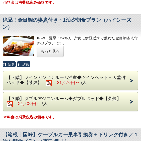
※料金は消費税込み価格です。
お部屋から見る景色は「感動」間違いなし。
◆大浴場
朝焼けやサンビーチの夜景が一望できます。
良質な熱海温泉を是非ご堪能くださいませ。
＊３歳未満のお子様がいらっしゃる場合は、備考欄へご記入
源泉かけ流しの露天風呂は、湯船に浸かれば至福のひと時に
ください。
絶品！金目鯛の姿煮付き・1泊夕朝食プラン（ハイシーズ
なること間違いなしです。
＊３名様以上のご宿泊は、ご就寝の際に畳・ソファースペー
・15:00～24:00（最終入場 23:30）
ン）
スにお客様自
・ 6:00～10:30（最終入場 10:00）
身でお布団を敷いて頂いております。
■GW・夏季・SWの、夕食に伊豆近海で獲れた金目鯛姿煮付
◆エステ・岩盤浴・貸切露天風呂
きのプランです。
◆お食事
事前予約制です。
レストランは、和・洋を中心としたお料理をご用意しており
詳細については＜0557-82-8111＞までお問い合わせくださ
もっと見る
伊豆・熱海といえば金目鯛！
ます。
い。
柔らかく旨味の詰まった身に深い味わいの煮汁、金目鯛をま
朝は相模湾から昇る朝日を肌で感じて、夜は夜景を目の前に
・駐車場については、1日1車輛1,200円となります。 ※30
るごとご賞味ください。
朝食
夕食
当ビュッフェをお楽しみください。
台と限りがあり、先着順のお申し込みでお願いいたしま
＊金目鯛の煮付けは２～４名様で１尾、５名様からは２尾の
※夕暮れ時に海を見ながらお召し上がりいただく時間は格別
す。 ※満車の場合は、ホテルよりご連絡いたします。（近
ご提供となります。
です！
隣のコインパーキングを お客様ご自身でご利用くださ
【７階】ツインアジアンルーム洋室◆ツインベッド＋天蓋付
い。） ■駐車場はホームページのアクセス欄をご確認くだ
ベッド◆【禁煙】
21,670円～
/人
◆お部屋
＊体験型の浜焼きやピザ、カニもお楽しみいただけます。
さい。・150円（入湯税）、200円（宿泊税）が別途大人の
お部屋から見る景色は「感動」間違いなし。
＊内容・品数は時期によって異なる場合がございます。
お客様はかかります。
相模湾から昇る朝日や熱海の夜景が一望できます。
（写真はイメージとなります。）
【７階】ダブルアジアンルーム◆ダブルベッド◆【禁煙】
※３歳未満のお子様がいらっしゃる場合は備考欄へご人数を
24,200円～
/人
ご記入ください。
・夕食 17:30～21:00（最終入場 20:00）
※３名様以上のご宿泊につきましては、ご就寝の際に畳・ソ
・朝食 7:00～ 9:30（最終入場 9:00）
ファースペー
※料金は消費税込み価格です。
スにご自身でお布団を敷いて頂いております。
◆大浴場
良質な熱海温泉を是非ご堪能くださいませ。
◆お食事
源泉かけ流しの露天風呂は、湯船に浸かれば至福のひと時に
レストランは、和・洋を中心とした多彩な料理をご用意して
【箱根十国峠】ケーブルカー乗車引換券＋ドリンク付き／１
なること間違いなしです。
おります。
・15:00～24:00（最終入場 23:30）