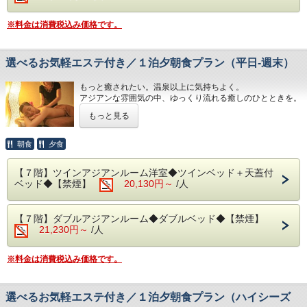
その他、ご予約に関するお問い合わせは＜0557-82-8111＞
予めご了承くださいませ。（写真はイメージとなりま
までご連絡ください。
す。）
※料金は消費税込み価格です。
◆お部屋
・朝食 7:00～ 9:30（最終入場 9:00）
お部屋から見る景色は「感動」間違いなし。
相模湾の朝焼けや熱海の夜景が一望できます。
選べるお気軽エステ付き／１泊夕朝食プラン（平日‐週末）
予約状況に応じて入場時間を分けさせていただく場合があり
ます。
◆お部屋
もっと癒されたい。温泉以上に気持ちよく。
お部屋から見る景色は「感動」間違いなし。
◆大浴場
アジアンな雰囲気の中、ゆっくり流れる癒しのひとときを。
相模湾から昇る朝日や熱海の夜景が一望できます。
良質な熱海温泉を是非ご堪能くださいませ。
忙しい毎日の喧騒を忘れ、心地良い旅のリズムに身も心も委
※３歳未満のお子様がいらっしゃる場合は備考欄へご人数を
もっと見る
源泉かけ流しの露天風呂は、湯船に浸かれば至福のひと時に
ねてみてください。
ご記入ください。
なること間違いなしです。
・15:00～24:00（最終入場 23:30）
＊施術時間の詳細につきまして、ご予約後に当館までご連絡
朝食
夕食
◆お食事
・ 6:00～10:30（最終入場 10:00）
くださいますようお願い申し上げます。
レストラン「The Dining OCEAN'S GIFT」は魚介類や和・
＊２名様以上は、予約状況に応じて施術を同時にお受けでき
洋食を中心としたお料理をご用意しております。
【７階】ツインアジアンルーム洋室◆ツインベッド＋天蓋付
◆エステ・岩盤浴・貸切露天風呂
ない場合がございます。
ベッド◆【禁煙】
20,130円～
/人
事前予約制でございます。
＊妊娠中の方は当プランのご利用をご遠慮いただいておりま
朝食は相模湾から昇る朝日を肌で感じながら、当館のビュッ
詳細につきましては＜0557-82-8111＞までお問い合わせく
す。
フェをお楽しみください。
ださい。
＊当プランは大人の方のみとなります。
【７階】ダブルアジアンルーム◆ダブルベッド◆【禁煙】
お子様が含まれる場合、ご宿泊代金は現地にて頂戴してお
※炙ってお召し上がりいただける干物や、海鮮丼もお作りい
21,230円～
/人
ります。
ただけます。
※内容・品数は時期によって異なる場合がございます。
・15:00～23:30（最終受付 22:00）
予めご了承くださいませ。（写真はイメージとなりま
※料金は消費税込み価格です。
す。）
◆お部屋
お部屋から見る景色は「感動」間違いなし。
・朝食 7:00～ 9:30（最終入場 9:00）
相模湾から昇る朝日や熱海の夜景が一望できます。
選べるお気軽エステ付き／１泊夕朝食プラン（ハイシーズ
※３歳未満のお子様がいらっしゃる場合は備考欄へご人数を