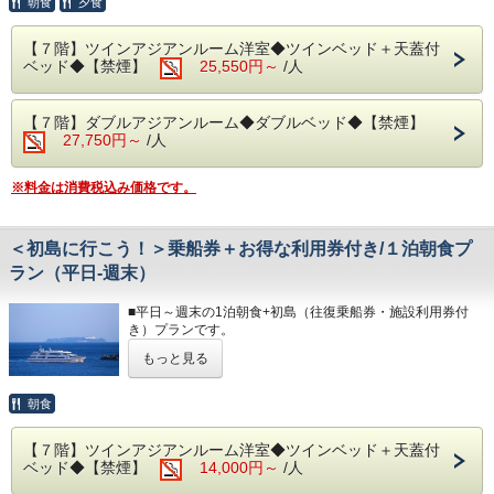
朝食
夕食
ます。
い。
熱海港から30分！
朝は相模湾から昇る朝日を肌で感じて、夜は夜景を目の前に
温暖で1年中南国の花が咲く「初島」に、クルーズ船でプチ
当ビュッフェをお楽しみください。
◆駐車場
【７階】ツインアジアンルーム洋室◆ツインベッド＋天蓋付
船旅できる贅沢なプラン。島のどこにいても波の音が聞こえ
※夕暮れ時に海を見ながらお召し上がりいただく時間は格別
1日1台1,200円となります。
ベッド◆【禁煙】
25,550円～
/人
るアイランドリゾートで、極上のひとときをお楽しみくださ
です！
※30台と限りがあり、先着順の受付となります。
い。
※満車の場合は、ホテルよりご連絡いたします。（近隣のコ
＊体験型の浜焼きやピザ、カニもお楽しみいただけます。
インパーキン
【７階】ダブルアジアンルーム◆ダブルベッド◆【禁煙】
＊セット券は、当日チェックイン前のお渡しも可能でござい
＊内容・品数は時期によって異なる場合がございます。
グをお客様ご自身でご利用ください。）
27,750円～
/人
ます。
（写真はイメージとなります。）
＊R-Asia・島の湯・サルトビ・VOUTANから2施設をご利用
◆その他の税
いただけます。
・夕食 17:30～21:00（最終入場 20:00）
入湯税150円、宿泊税200円が別途大人のお客様はかかりま
※料金は消費税込み価格です。
※サルトビのご利用はセット券が2枚分必要となります。
・朝食 7:00～ 9:30（最終入場 9:00）
す。
また、入場制限がかかりご利用いただけない場合がござい
・駐車場につきましては、先着30台となっております。
ます。
◆大浴場
・満車の場合は、お客様ご自身で近隣のコインパーキングを
その際、ご返金は出来兼ねますので予めご了承ください。
＜初島に行こう！＞乗船券＋お得な利用券付き/１泊朝食プ
良質な熱海温泉を是非ご堪能くださいませ。
ご利用ください。
＊小学生未満の方のご追加分は、現地精算となります。
源泉かけ流しの露天風呂は、湯船に浸かれば至福のひと時に
ラン（平日‐週末）
・ご宿泊料金以外に150円（入湯税）、200円（宿泊税）が
＊天候・波の状況により運行状況（欠航）が変わる場合があ
なること間違いなしです。
掛かります。
ります。
・15:00～24:00（最終入場 23:30）
■平日～週末の1泊朝食+初島（往復乗船券・施設利用券付
・ 6:00～10:30（最終入場 10:00）
き）プランです。
＊PICA初島は木曜日が休業となります。
◆エステ・岩盤浴・貸切露天風呂
もっと見る
熱海港から30分！
◆お部屋
事前予約制です。
南国の花が咲く「初島」にクルーズ船でプチ船旅のできるプ
お部屋から見る景色は「感動」間違いなし。
詳細については＜0557-82-8111＞までお問い合わせくださ
ランです。
朝食
相模湾の朝焼けや熱海の夜景が一望できます。
い。
＊３歳未満のお子様がいらっしゃる場合は、備考欄へご人数
＊セット券は、当日チェックイン前のお渡しも出来ます。
をご記入ください。
◆駐車場
【７階】ツインアジアンルーム洋室◆ツインベッド＋天蓋付
＊R-Asia・島の湯・サルトビ・VOUTANから2施設をご利用
＊３名様以上のご宿泊については、ご就寝の際に畳・ソファ
1日1台1,200円となります。
ベッド◆【禁煙】
14,000円～
/人
いただけます。
ースペースにお客様自身でお布団を敷いて頂いております。
※30台と限りがあり、先着順の受付となります。
※サルトビのご利用はセット券が2枚必要となります。
＊ロイヤル・ジュニア（露天風呂）、ファミリー（内風呂）