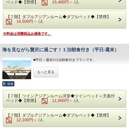
ベッド◆【禁煙】
15,400円～
/人
※３歳未満のお子様がいらっしゃる場合は備考欄へご人数を
ご記入ください。
※3名様以上のご宿泊につきましては、ご就寝の際に畳・ソ
【７階】ダブルアジアンルーム◆ダブルベッド◆【禁煙】
ファースペースにご自身でお布団を敷いていただいておりま
16,500円～
/人
す。
◆お食事
※料金は消費税込み価格です。
レストラン「The Dining OCEAN'S GIFT」は魚介類や和・
洋食を中心としたお料理をご用意しております。
朝食は相模湾から昇る朝日を肌で感じながら、夕食は幻想的
海を見ながら贅沢に過ごす！１泊朝食付き（平日‐週末）
な夜景を目の前に、当館のビュッフェをお楽しみください。
※日が暮れる頃に、海を見ながらお召し上がりいただく夕食
■平日～週末の1泊朝食付きプランです。
は格別です！
オーシャンビューの客室・源泉かけ流しの露天風呂・評判の
※体験型の浜焼きやピザ焼き、カニもお楽しみいただけま
もっと見る
朝食・バイキングを堪能しながら、寛ぎと癒しのひとときを
す。
お過ごしください。
※内容・品数は時期によって異なる場合がございます。
朝食
予めご了承くださいませ。（写真はイメージとなりま
◆お部屋
す。）
お部屋から見る景色は「感動」間違いなし。
【７階】ツインアジアンルーム洋室◆ツインベッド＋天蓋付
相模湾の朝焼けや熱海の夜景が一望できます。
・夕食 17:30～21:00（最終入場 20:00）
ベッド◆【禁煙】
11,000円～
/人
※３歳未満のお子様がいらっしゃる場合は備考欄へご人数を
・朝食 7:00～ 9:30（最終入場 9:00）
ご記入ください。
※3名様以上のご宿泊については、ご就寝の際に畳・ソファ
予約状況に応じて入場時間を分けさせていただく場合があり
【７階】ダブルアジアンルーム◆ダブルベッド◆【禁煙】
ースペースにご自身でお布団を敷いていただいております。
ます。
12,100円～
/人
・ご理解、ご協力くださいますようお願い申し上げます。
◆お食事
レストラン「The Dining OCEAN'S GIFT」は和食・洋食を