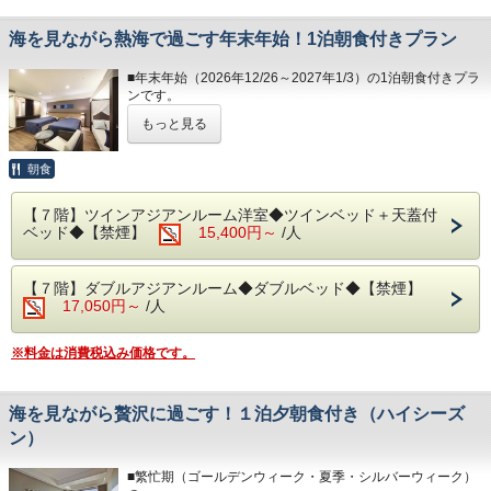
事前予約制でございます。0557-82-8111までお問い合わせ
・夕食 17:30～21:00（最終入場 20:00）
風呂は、湯船に浸かれば、至福のひと時になること間違いな
ください。
・朝食 7:00～ 9:30（最終入場 9:00）
しです。
海を見ながら熱海で過ごす年末年始！1泊朝食付きプラン
【 06:00～10:30 / 15:00～24:00 】
◆駐車場
予約状況に応じて入場時間を分けさせていただく場合があり
1日1台1,200円となります。
■年末年始（2026年12/26～2027年1/3）の1泊朝食付きプラ
ます。
◆エステ・貸切風呂・岩盤浴
・30台と限りがあり先着順のお申し込みとなります。
ンです。
入場時間のご予約はご到着順にお伺いしております。
事前予約制となっております。詳しい内容はお電話にて承っ
・満車の場合はホテルよりご連絡いたします。（近隣のコイ
ご理解、ご協力くださいますようお願い申し上げます。
ております。＜0557-82-8111＞までお問い合わせくださ
もっと見る
ンパーキング
オーシャンビューの客室・源泉かけ流しの露天風呂・評判の
い。
をお客様ご自身でご利用ください。）
朝食バイキングを堪能しながら、至福のひとときをお過ごし
◆大浴場
■駐車場はホームページの「アクセス欄」をご確認くださ
ください。
良質な熱海温泉を是非ご堪能くださいませ。源泉かけ流しの
朝食
◆駐車場
い。
露天風呂は、湯船に浸かれば至福のひと時になること間違い
1日1台1,200円となります。
◆お部屋
なしです。
※30台と限りがあり先着順のお申し込みとなります。
【７階】ツインアジアンルーム洋室◆ツインベッド＋天蓋付
◆その他の税
お部屋から見る景色は「感動」間違いなし。
・15:00～24:00（最終入場 23:30）
※満車の場合は、ホテルよりご連絡いたします。（近隣のコ
ベッド◆【禁煙】
15,400円～
/人
入湯税150円、宿泊税200円が別途かかります。
相模湾から昇る朝日や熱海の夜景が一望できます。
・ 6:00～10:30（最終入場 10:00）
インパーキングをお客様ご自身でご利用下さい。）
※３歳未満のお子様がいらっしゃる場合は備考欄へご人数を
■駐車場の場所はホームページの「アクセス欄」をご確認下
ご記入ください。
◆エステ・岩盤浴・貸切露天風呂
さい。
【７階】ダブルアジアンルーム◆ダブルベッド◆【禁煙】
※3名様以上のご宿泊につきましては、ご就寝の際に畳・ソ
事前予約制です。0557-82-8111までお問い合わせくださ
17,050円～
/人
ファースペースにご自身でお布団を敷いていただいておりま
い。
◆その他の税
す。
入湯税150円、宿泊税200円が別途かかります。
◆駐車場
【駐車場のご案内】
※料金は消費税込み価格です。
◆お食事
1日1台1,200円です。
・１日1台/1,200円、先着30台のご案内とな
レストラン「The Dining OCEAN'S GIFT」は魚介類や和・
※30台と限りがあり先着順のお申し込みとなります。
洋食を中心とした多彩なお料理をご用意してます。
※満車の場合はホテルよりご連絡いたします。（近隣のコイ
ります。
海を見ながら贅沢に過ごす！１泊夕朝食付き（ハイシーズ
ンパーキングをお客様ご自身でご利用ください。）
・ご予約の際は必ず駐車場を利用する旨と台
朝食は相模湾から昇る朝日を肌で感じながら、当館のビュッ
■駐車場はホームページの「アクセス欄」をご確認くださ
ン）
フェをお楽しみください！
い。
数をご記入ください。
※三が日はおせちやお雑煮をご用意いたします。
■繁忙期（ゴールデンウィーク・夏季・シルバーウィーク）
・専用駐車場の場所につきましては、当館公
※炙ってお召し上がりいただく干物や自身で作る海鮮丼もあ
◆その他の税