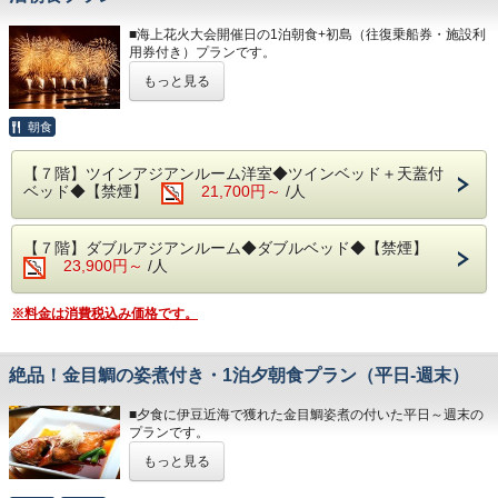
ください。
＊３名様以上のご宿泊は、ご就寝の際に畳・ソファースペー
◆エステ・岩盤浴・貸切露天風呂
■海上花火大会開催日の1泊朝食+初島（往復乗船券・施設利
スにお客様自
事前予約制です。
用券付き）プランです。
身でお布団を敷いて頂いております。
詳細については＜0557-82-8111＞までお問い合わせくださ
い。
もっと見る
※人混みを避けてお部屋からゆったりと花火がご覧いただけ
◆お食事
ます。
レストランは、和・洋を中心としたお料理をご用意しており
◆駐車場
朝食
ます。
1日1台1,200円となります。
熱海港から30分！
朝は相模湾から昇る朝日を肌で感じながら当館のビュッフェ
※30台と限りがあり、先着順の受付となります。
温暖で1年中南国の花が咲く「初島」に、クルーズ船でプチ
をお楽しみください。
※満車の場合は、ホテルよりご連絡いたします。（近隣のコ
【７階】ツインアジアンルーム洋室◆ツインベッド＋天蓋付
船旅できる贅沢なプランです。
＊炙って召し上がる干物や自身で作る海鮮丼をご用意してい
インパーキン
ベッド◆【禁煙】
21,700円～
/人
＊セット券は、当日チェックイン前のお渡しも可能でござい
ます。
グをお客様ご自身でご利用ください。）
ます。
＊内容・品数は時期によって異なる場合がございます。
＊R-Asia・島の湯・サルトビ・VOUTANから2施設をご利用
（写真はイメージとなります。）
◆その他の税
【７階】ダブルアジアンルーム◆ダブルベッド◆【禁煙】
いただけます。
入湯税150円、宿泊税200円が別途大人のお客様はかかりま
23,900円～
/人
※サルトビのご利用はセット券が2枚分必要となります。
・朝食 7:00～ 9:30（最終入場 9:00）
す。
また、入場制限がかかりご利用いただけない場合がござい
・駐車場につきましては、先着30台となっております。
ます。
◆大浴場
・満車の場合は、お客様ご自身で近隣のコインパーキングを
※料金は消費税込み価格です。
その際、ご返金は出来兼ねますので予めご了承ください。
良質な熱海温泉を是非ご堪能くださいませ。
ご利用ください。
＊小学生未満の方のご追加分は、現地精算となります。
源泉かけ流しの露天風呂は、湯船に浸かれば至福のひと時に
・ご宿泊料金以外に150円（入湯税）、200円（宿泊税）が
＊天候・波の状況により運行状況（欠航）が変わる場合があ
なること間違いなしです。
掛かります。
ります。
絶品！金目鯛の姿煮付き・1泊夕朝食プラン（平日‐週末）
・15:00～24:00（最終入場 23:30）
・ 6:00～10:30（最終入場 10:00）
＊PICA初島は木曜日が休業となります。
■夕食に伊豆近海で獲れた金目鯛姿煮の付いた平日～週末の
◆エステ・岩盤浴・貸切露天風呂
プランです。
◆お部屋
事前予約制です。
お部屋から見る景色は「感動」間違いなし。
もっと見る
詳細については＜0557-82-8111＞までお問い合わせくださ
伊豆・熱海といえば金目鯛！
相模湾の朝焼けや熱海の夜景が一望できます。
い。
柔らかく旨味の詰まった身に深い味わいの煮汁、金目鯛をま
＊３歳未満のお子様がいらっしゃる場合は、備考欄へご人数