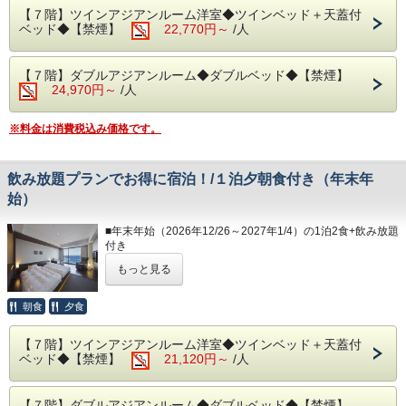
提供内容：生ビール・ハイボール・サワー・果実酒・ワイ
旨を当館よりご連絡いたします。
※内容・品数は時期によって異なる場合がございます。
・ 6:00～10:30（最終入場 10:00）
【７階】ツインアジアンルーム洋室◆ツインベッド＋天蓋付
ン・焼酎
・ご予約の際は必ず駐車場を利用する旨と台数をご記入くだ
ベッド◆【禁煙】
22,770円～
/人
日本酒・カクテル
さい。
・夕食 17:30～21:00（最終入場 20:00）
◆エステ・貸切露天風呂
・場所等の詳細につきましては、当館公式ホームページの
・朝食 7:00～ 9:30（最終入場 9:00）
事前予約制でございます。
＊当プランは大人のみとなります。
「アクセス」に記載しております。
＜0557-82-8111＞までお問い合わせ下さい。
【７階】ダブルアジアンルーム◆ダブルベッド◆【禁煙】
お子様がいらっしゃる場合、ご宿泊代は現地精算となりま
予約状況に応じて入場時間を分けさせていただく場合があり
24,970円～
/人
す。
ます。
◆駐車場
事前にホテルまでご連絡をお願いいたします。
ご理解、ご協力くださいますようお願い申し上げます。
1日1台1,200円/台数に限りがあり、先着順となります。
※満車の場合はホテルよりご連絡いたします。（近隣のコイ
※料金は消費税込み価格です。
◆お部屋
◆大浴場
ンパーキング
お部屋から見る景色は「感動」間違いなし。
良質な熱海温泉を是非ご堪能くださいませ。
をご自身でご利用下さい。）
相模湾の朝焼けや熱海の夜景が一望できます。
源泉かけ流しの露天風呂は、湯船に浸かれば至福のひと時に
※駐車場はホームページの「アクセス欄」をご確認下さい。
※3名様以上でご宿泊の際は、ご就寝時に畳・ソファースペ
飲み放題プランでお得に宿泊！/１泊夕朝食付き（年末年
なること間違いなしです。
ースにお客様自身でお布団を敷いていただきます。
・15:00～24:00（最終入場 23:30）
始）
◆その他の税
・ 6:00～10:30（最終入場 10:00）
入湯税150円、宿泊税200円が大人のお客様は掛ります。
◆お食事
＊備考欄にて交通手段をご記入ください。
■年末年始（2026年12/26～2027年1/4）の1泊2食+飲み放題
レストラン「The Dining OCEAN'S GIFT」は和・洋を中心
◆エステ・貸切露天風呂
＜専用駐車場につきまして＞
付き
とした多彩な料理をご用意しております。
事前予約制となります。
・１日/１台1,200円、ご宿泊予約の先着順でご案内をしてお
プランです。
朝食は相模湾から昇る朝日を肌で感じながら、夕食は夜景を
詳細につきましては＜0557-82-8111＞までお問い合わせく
もっと見る
ります。
目の前に当館のビュッフェをお楽しみください。
ださい。
・台数には限りがございます。ご用意ができない場合、その
ご夕食時に飲み放題がおひとり様通常2,420円のところ、当
※夕暮れ時に海を見ながらお召し上がりいただく夕食は格別
旨を当館よりご連絡いたします。
プランでのご予約に限り1,870円とお得にお楽しみいただけ
朝食
夕食
です！
◆駐車場
・ご予約の際は必ず駐車場を利用する旨と台数をご記入くだ
ます。
※体験型の浜焼きやピザ、カニがお楽しみいただけます。
1日1台1,200円となります。
さい。
（金額はプランに含まれています。）
※内容・品数は時期によって異なる場合がございます。
※30台と限りがあり先着順となります。
【７階】ツインアジアンルーム洋室◆ツインベッド＋天蓋付
・場所等の詳細につきましては、当館公式ホームページの
※満車の場合は、ホテルよりご連絡いたします。（近隣のコ
ベッド◆【禁煙】
「アクセス」に記載しております。
21,120円～
/人
提供内容：生ビール・ハイボール・サワー・果実酒・ワイ
・夕食 17:30～21:00（最終入場 20:00）
インパーキン
ン・焼酎
・朝食 7:00～ 9:30（最終入場 9:00）
グをお客様ご自身でご利用下さい。
日本酒・カクテル
【７階】ダブルアジアンルーム◆ダブルベッド◆【禁煙】