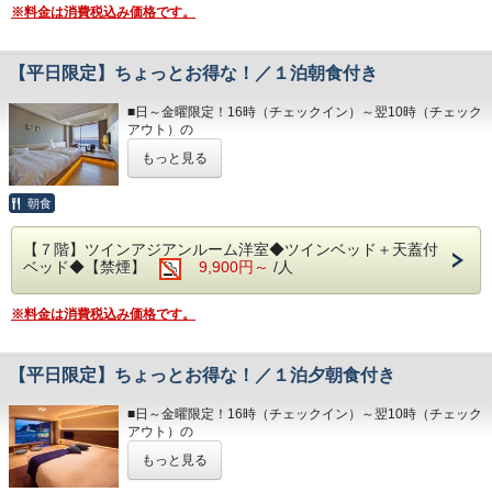
◆大浴場
※料金は消費税込み価格です。
中心とした多彩な料理をご用意しております。
良質な熱海温泉を是非ご堪能くださいませ。
朝食は相模湾から昇る朝日を肌で感じながら、当館のビュッ
源泉かけ流しの露天風呂は、湯船に浸かれば至福のひと時に
フェをお楽しみください！
なること間違いなしです。
【平日限定】ちょっとお得な！／１泊朝食付き
・15:00～24:00（最終入場 23:30）
※炙ってお召し上がりいただく干物や海鮮丼も自身でお作り
・ 6:00～10:30（最終入場 10:00）
いただけます。
■日～金曜限定！16時（チェックイン）～翌10時（チェック
※内容・品数は時期によって異なる場合がございます。
アウト）の
◆エステ・岩盤浴・貸切露天風呂
（写真はイメージとなります。）
滞在プランです。
事前予約制でございます。
もっと見る
詳細につきましては＜0557-82-8111＞までお問い合わせく
・朝食 7:00～ 9:30（最終入場 9:00）
※ゆったりと熱海観光を楽しんで翌日は早めにご出発される
ださい。
行動派の方向
朝食
予約状況に応じて入場時間を分けさせていただく場合があり
けのステイプランです。
◆駐車場
ます。
1日1車輛1,200円となります。
ご理解、ご協力くださいますようお願い申し上げます。
【７階】ツインアジアンルーム洋室◆ツインベッド＋天蓋付
※熱海の良質な温泉で日々の疲れを癒し、非日常的な時間を
※30台と限りがあり先着順のお申し込みとなります。
ベッド◆【禁煙】
9,900円～
/人
お楽しみくだ
※満車の場合は、ホテルよりご連絡いたします。（近隣のコ
◆大浴場
さい。
インパーキングをお客様ご自身でご利用ください。）
良質な熱海温泉を是非ご堪能くださいませ。
■駐車場はホームページの「アクセス欄」をご確認くださ
※料金は消費税込み価格です。
源泉かけ流しの露天風呂は、湯船に浸かれば至福のひと時に
◆お部屋
い。
なること間違いなしです。
お部屋から見る景色は「感動」間違いなし。
・15:00～24:00（最終入場 23:30）
相模湾から昇る朝日やサンライズ、熱海の夜景が一望できま
・ 6:00～10:30（最終入場 10:00）
【平日限定】ちょっとお得な！／１泊夕朝食付き
す。
・3歳未満のお子様がいる場合は備考欄へご人数をご記入く
◆エステ・岩盤浴・貸切露天風呂
ださい。
■日～金曜限定！16時（チェックイン）～翌10時（チェック
事前予約制でございます。
・3名様以上でお泊りの際は、ご就寝時に畳・ソファースペ
アウト）の
詳細につきましては＜0557-82-8111＞までお問い合わせく
ースにお布団を
滞在プランです。
ださい。
もっと見る
お客様自身に敷いて頂いております。
※ゆったりと熱海観光を楽しんで翌日は早めにご出発される
◆駐車場