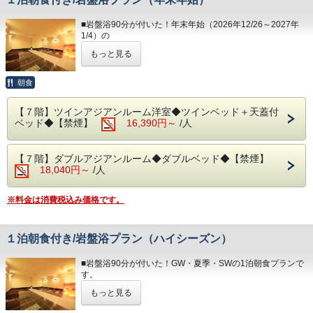
＜専用駐車場につきまして＞
＊３歳未満のお子様がいらっしゃる際は備考欄へご記入下さ
・１日/１台1,200円、ご宿泊予約の先着順でご案内をしてお
◆大浴場
い。
ります。
■岩盤浴90分が付いた！年末年始（2026年12/26～2027年
良質な熱海温泉をご堪能くださいませ。
＊３名様以上のご利用時はご就寝の際に畳・ソファーペース
・台数には限りがございます。ご用意ができない場合、その
1/4）の
源泉かけ流しの露天風呂は湯船に浸かれば至福のひと時・間
にごお客様
旨を当館よりご連絡いたします。
1泊夕朝食プランです。
違いなし！
ご自身でお布団を敷いて頂いております。
もっと見る
・ご予約の際は必ず駐車場を利用する旨と台数をご記入くだ
・15:00～24:00（最終入場 23:30）
さい。
好評の「岩盤浴」がご利用できるプランです。
・ 6:00～10:30（最終入場 10:00）
◆お食事
・場所等の詳細につきましては、当館公式ホームページの
新陳代謝を上げ痩せやすい身体へ、美肌・保温効果やリラッ
朝食
和・洋食を中心に多彩な料理をご用意しております。
「アクセス」に記載しております。
クス効果など様々な効能が得られます。
◆エステ・貸切露天風呂
朝食は海を眺めながら、夕食は夜景を目の前に当館のビュッ
５つのストーンで構成された非日常的な空間は、心安らぐひ
事前予約制でございます。
フェをお楽しみください。
【７階】ツインアジアンルーム洋室◆ツインベッド＋天蓋付
と時になります。
＜0557-82-8111＞までお問い合わせ下さい。
※夕暮れ時に海を見ながらお召し上がりいただく時間は格別
ベッド◆【禁煙】
16,390円～
/人
＊事前予約制となります。
です！
＊備考欄にご希望の時間をご記入下さい。
◆駐車場
希望の時間に添えない場合はご連絡いたします。
1日1台1,200円/台数に限りがあり、先着順となります。
＊体験型の浜焼きやピザ、カニもお楽しみいただけます。
【７階】ダブルアジアンルーム◆ダブルベッド◆【禁煙】
＊プランは大人のみとなります。
※満車の場合はホテルよりご連絡いたします。（近隣のコイ
＊内容・品数は時期によって異なる場合がございます。
18,040円～
/人
お子様が含まれる場合、ご宿泊代は現地精算となります。
ンパーキング
（写真はイメージとなります。）
をご自身でご利用下さい。）
・15:00～23:00（最終入場 21:30）
・夕食 17:30～21:00（最終入場 20:00）
※料金は消費税込み価格です。
◆その他の税
・朝食 7:00～ 9:30（最終入場 9:00）
◆お部屋
入湯税150円、宿泊税200円が大人のお客様は掛ります。
お部屋から見る景色は「感動」間違いなし。
＊備考欄にて交通手段をご記入ください。
予約状況に応じて入場時間を分けさせていただく場合があり
相模湾から昇る朝日や熱海の夜景が一望できます。
１泊朝食付き/岩盤浴プラン（ハイシーズン）
＜専用駐車場につきまして＞
ます。
＊３歳未満のお子様がいらっしゃる際は備考欄へご記入下さ
・１日/１台1,200円、ご宿泊予約の先着順でご案内をしてお
い。
ります。
■岩盤浴90分が付いた！GW・夏季・SWの1泊朝食プランで
◆大浴場
＊３名様以上のご利用時はご就寝の際に畳・ソファーペース
・台数には限りがございます。ご用意ができない場合、その
す。
良質な熱海温泉をご堪能くださいませ。
にごお客様
旨を当館よりご連絡いたします。
源泉かけ流しの露天風呂は湯船に浸かれば至福のひと時・間
ご自身でお布団を敷いて頂いております。
もっと見る
・ご予約の際は必ず駐車場を利用する旨と台数をご記入くだ
好評の「岩盤浴」がご利用できるプランです。
違いなし！
さい。
新陳代謝を上げ痩せやすい身体へ、美肌・保温効果やリラッ
・15:00～24:00（最終入場 23:30）