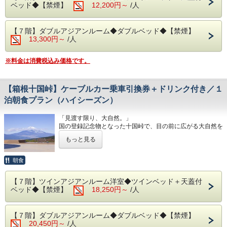
朝食は相模湾から昇る朝日を肌で感じながら、夕食は幻想的
ベッド◆【禁煙】
12,200円～
/人
す。
な夜景を目の前に、当館のビュッフェをお楽しみください。
◆エステ・岩盤浴・貸切露天風呂
＊強風等による天候不順の場合は、安全のため運休すること
※日が暮れる頃に、海を見ながらお召し上がりいただく夕食
事前予約制でございます。
があります。
は格別です！
詳細につきましては＜0557-82-8111＞までお問い合わせく
【７階】ダブルアジアンルーム◆ダブルベッド◆【禁煙】
詳細は＜0557-83-6211＞までお問い合わせください。
ださい。
13,300円～
/人
※体験型の浜焼きやピザ焼き、カニもお楽しみいただけま
その他、ご予約に関するお問い合わせは＜0557-82-8111＞
す。
までご連絡ください。
※内容・品数は時期によって異なる場合がございます。
※料金は消費税込み価格です。
予めご了承くださいませ。（写真はイメージとなりま
◆お部屋
す。）
お部屋から見る景色は「感動」間違いなし。
相模湾の朝焼けや熱海の夜景が一望できます。
【箱根十国峠】ケーブルカー乗車引換券＋ドリンク付き／１
・夕食 17:30～21:00（最終入場 20:00）
・朝食 7:00～ 9:30（最終入場 9:00）
泊朝食プラン（ハイシーズン）
◆お部屋
お部屋から見る景色は「感動」間違いなし。
予約状況に応じて入場時間を分けさせていただく場合があり
「見渡す限り、大自然。」
相模湾から昇る朝日や熱海の夜景が一望できます。
ます。
国の登録記念物となった十国峠で、目の前に広がる大自然を
※３歳未満のお子様がいらっしゃる場合は備考欄へご人数を
五感で感じながら、何も遮るものがない360°の絶景を独り
ご記入ください。
◆大浴場
もっと見る
占め。
良質な熱海温泉を是非ご堪能くださいませ。
是非、十国峠でしか味わえないひと時をご堪能ください。
◆お食事
源泉かけ流しの露天風呂は、湯船に浸かれば至福のひと時に
朝食
レストラン「The Dining OCEAN'S GIFT」は魚介類や和・
なること間違いなしです。
＊引換券は、当日チェックイン前のお渡しも可能でございま
洋食を中心としたお料理をご用意しております。
・15:00～24:00（最終入場 23:30）
す。
・ 6:00～10:30（最終入場 10:00）
【７階】ツインアジアンルーム洋室◆ツインベッド＋天蓋付
＊十国峠にて引換の期間は、チェックアウト日までとなりま
朝食は相模湾から昇る朝日を肌で感じながら、当館のビュッ
ベッド◆【禁煙】
18,250円～
/人
す。
フェをお楽しみください。
◆エステ・岩盤浴・貸切露天風呂
＊強風等による天候不順の場合は、安全のため運休すること
事前予約制でございます。
があります。
※炙ってお召し上がりいただける干物や、海鮮丼もお作りい
詳細につきましては＜0557-82-8111＞までお問い合わせく
【７階】ダブルアジアンルーム◆ダブルベッド◆【禁煙】
詳細は＜0557-83-6211＞までお問い合わせください。
ただけます。
ださい。
20,450円～
/人
※内容・品数は時期によって異なる場合がございます。