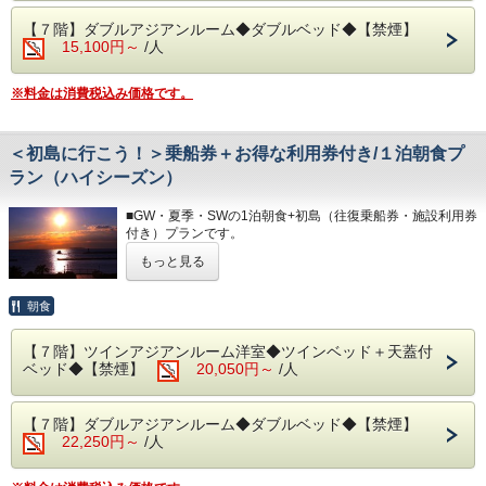
※満車の場合は、ホテルよりご連絡いたします。（近隣のコ
＊小学生未満の方のご追加分は、現地精算となります。
は温泉ではありません。
インパーキン
【７階】ダブルアジアンルーム◆ダブルベッド◆【禁煙】
＊天候・波の状況により運行状況（欠航）が変わる場合があ
グをお客様ご自身でご利用ください。）
15,100円～
/人
ります。
◆お食事
レストラン「The Dining OCEAN'S GIFT」は、和・洋を中
◆その他の税
＊PICA初島は木曜日が休業となります。
心とした多彩な料理をご用意しております。
入湯税150円、宿泊税200円が別途大人のお客様はかかりま
※料金は消費税込み価格です。
朝食は相模湾から昇る朝日を肌で感じながら、夕食は幻想的
す。
◆お部屋
な夜景を目の前に、当館のビュッフェをお楽しみください。
・駐車場につきましては、先着30台となっております。
お部屋から見る景色は「感動」間違いなし。
※日が暮れる頃に、海を見ながらお召し上がりいただく空間
・満車の場合は、お客様ご自身で近隣のコインパーキングを
朝焼けやサンビーチの夜景が一望できます。
＜初島に行こう！＞乗船券＋お得な利用券付き/１泊朝食プ
は格別です！
ご利用ください。
＊３歳未満のお子様がいらっしゃる場合は、備考欄へご記入
ラン（ハイシーズン）
・ご宿泊料金以外に150円（入湯税）、200円（宿泊税）が
ください。
＊体験型の浜焼きやピザ焼き、カニもお楽しみいただけま
掛かります。
＊３名様以上のご宿泊は、ご就寝の際に畳・ソファースペー
す。
■GW・夏季・SWの1泊朝食+初島（往復乗船券・施設利用券
スにお客様自
＊内容・品数は時期によって異なる場合がございます。
付き）プランです。
身でお布団を敷いて頂いております。
（写真はイメージとなります。）
もっと見る
熱海港から30分！
◆お食事
・夕食 17:30～21:00（最終入場 20:00）
南国の花が咲く「初島」にクルーズ船でプチ船旅のできるプ
レストランは、和・洋を中心としたお料理をご用意しており
・朝食 7:00～ 9:30（最終入場 9:00）
ランです。
朝食
ます。
朝は相模湾から昇る朝日を肌で感じながら当館のビュッフェ
◆大浴場
＊セット券は、当日チェックイン前のお渡しも出来ます。
をお楽しみください。
良質な熱海温泉を是非ご堪能くださいませ。
【７階】ツインアジアンルーム洋室◆ツインベッド＋天蓋付
＊R-Asia・島の湯・サルトビ・VOUTANから2施設をご利用
＊炙って召し上がる干物や自身で作る海鮮丼をご用意してい
源泉かけ流しの露天風呂は、湯船に浸かれば至福のひと時に
ベッド◆【禁煙】
20,050円～
/人
いただけます。
ます。
なること間違いなしです。
※サルトビのご利用はセット券が2枚必要となります。
＊内容・品数は時期によって異なる場合がございます。
・15:00～24:00（最終入場 23:30）
＊小学生未満の方のご追加分は、現地精算となります。
（写真はイメージとなります。）
・ 6:00～10:30（最終入場 10:00）
【７階】ダブルアジアンルーム◆ダブルベッド◆【禁煙】
＊天候・波の状況により運行状況（欠航）が変わる場合があ
22,250円～
/人
ります。
・朝食 7:00～ 9:30（最終入場 9:00）
◆エステ・岩盤浴・貸切露天風呂
事前予約制でございます。
＊PICA初島は木曜日が休業となります。
◆大浴場
詳細につきましては＜0557-82-8111＞までお問い合わせく