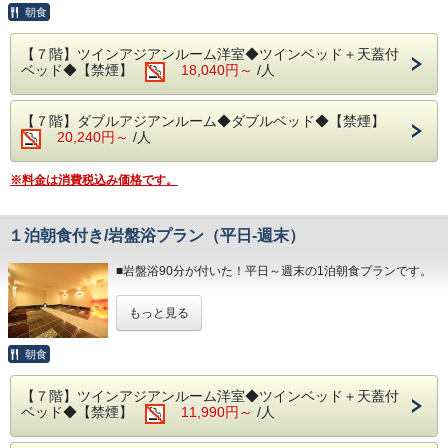
◆お食事
・場所等の詳細につきましては、当館公式ホームページの
クス効果など様々な効能が得られます。
朝食
・ 6:00～10:30（最終入場 10:00）
和・洋食を中心に多彩な料理をご用意しております。
「アクセス」に記載しております。
５つのストーンで構成された非日常的な空間は、心安らぐひ
朝食は海を眺めながら、夕食は夜景を目の前に当館のビュッ
と時になります。
◆エステ・貸切露天風呂
フェをお楽しみください。
【７階】ツインアジアンルーム洋室◆ツインベッド＋天蓋付
＊事前予約制となります。
事前予約制でございます。
※夕暮れ時に海を見ながらお召し上がりいただく時間は格別
ベッド◆【禁煙】
18,040円～
/人
＊備考欄にご希望の時間をご記入下さい。
＜0557-82-8111＞までお問い合わせ下さい。
です！
希望の時間に添えない場合はご連絡いたします。
＊プランは大人のみとなります。
◆駐車場
＊体験型の浜焼きやピザ、カニもお楽しみいただけます。
【７階】ダブルアジアンルーム◆ダブルベッド◆【禁煙】
お子様が含まれる場合、ご宿泊代は現地精算となります。
1日1台1,200円/台数に限りがあり、先着順となります。
＊内容・品数は時期によって異なる場合がございます。
20,240円～
/人
※満車の場合はホテルよりご連絡いたします。（近隣のコイ
（写真はイメージとなります。）
・15:00～23:00（最終入場 21:30）
ンパーキング
をご自身でご利用下さい。）
・夕食 17:30～21:00（最終入場 20:00）
※料金は消費税込み価格です。
◆お部屋
・朝食 7:00～ 9:30（最終入場 9:00）
お部屋から見る景色は「感動」間違いなし。
◆その他の税
相模湾から昇る朝日や熱海の夜景が一望できます。
入湯税150円、宿泊税200円が大人のお客様は掛ります。
予約状況に応じて入場時間を分けさせていただく場合があり
＊３歳未満のお子様がいらっしゃる際は備考欄へご記入下さ
１泊朝食付き/岩盤浴プラン（平日‐週末）
＊備考欄にて交通手段をご記入ください。
ます。
い。
＜専用駐車場につきまして＞
＊３名様以上のご利用時はご就寝の際に畳・ソファーペース
・１日/１台1,200円、ご宿泊予約の先着順でご案内をしてお
■岩盤浴90分が付いた！平日～週末の1泊朝食プランです。
◆大浴場
にごお客様
ります。
良質な熱海温泉をご堪能くださいませ。
ご自身でお布団を敷いて頂いております。
・台数には限りがございます。ご用意ができない場合、その
好評の「岩盤浴」がご利用できるプランです。
源泉かけ流しの露天風呂は湯船に浸かれば至福のひと時・間
もっと見る
旨を当館よりご連絡いたします。
新陳代謝を上げ痩せやすい身体へ、美肌・保温効果やリラッ
違いなし！
◆お食事
・ご予約の際は必ず駐車場を利用する旨と台数をご記入くだ
クス効果など様々な効能が得られます。
・15:00～24:00（最終入場 23:30）
和・洋食を中心に多彩な料理をご用意しております。
さい。
５つのストーンで構成された非日常的な空間は、心安らぐひ
朝食
・ 6:00～10:30（最終入場 10:00）
朝食は海を眺めながら評判の朝食ビュッフェをお楽しみくだ
・場所等の詳細につきましては、当館公式ホームページの
と時になります。
さい。
「アクセス」に記載しております。
＊事前予約制となります。
◆エステ・貸切露天風呂
【７階】ツインアジアンルーム洋室◆ツインベッド＋天蓋付
＊備考欄にご希望の時間をご記入下さい。
事前予約制でございます。
＊炙って召し上がる干物や自身で作れる海鮮丼などご用意し
ベッド◆【禁煙】
11,990円～
/人
希望の時間に添えない場合はご連絡いたします。
＜0557-82-8111＞までお問い合わせ下さい。
ています。
＊プランは大人のみとなります。
＊内容・品数は時期によって異なる場合がございます。
お子様が含まれる場合、ご宿泊代は現地精算となります。