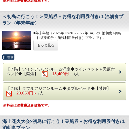
※料金は消費税込み価格です。
良質な熱海温泉を是非ご堪能くださいませ。
ださい。
◆お部屋
源泉かけ流しの露天風呂は、湯船に浸かれば至福のひと時に
お部屋から見る景色は「感動」間違いなし。
なること間違いなしです。
◆駐車場
朝焼けやサンビーチの夜景が一望できます。
＜初島に行こう！＞乗船券＋お得な利用券付き/１泊朝食プ
・15:00～24:00（最終入場 23:30）
1日1台1,200円となります。
＊３歳未満のお子様がいらっしゃる場合は、備考欄へご記入
・ 6:00～10:30（最終入場 10:00）
ラン（年末年始）
※30台と限りがあり、先着順のお申し込みとなります。
ください。
※満車の場合は、ホテルよりご連絡いたします。（近隣のコ
＊３名様以上のご宿泊は、ご就寝の際に畳・ソファースペー
◆エステ・岩盤浴・貸切露天風呂
インパーキン
■年末年始（2026年12/26～2027年1/4）の1泊朝食+初島
スにお客様自
事前予約制です。
グをお客様ご自身でご利用ください。）
（往復乗船券・施設利用券付き）プランです。
身でお布団を敷いて頂いております。
詳細については＜0557-82-8111＞までお問い合わせくださ
い。
もっと見る
◆その他の税
熱海港から30分！
◆お食事
入湯税150円、宿泊税200円が別途大人のお客様はかかりま
南国の花が咲く「初島」にクルーズ船でプチ船旅のできるプ
レストランは、和・洋を中心としたお料理をご用意しており
◆駐車場
す。
ランです。
朝食
ます。
1日1台1,200円となります。
・駐車場につきましては、先着30台となっております。
朝は相模湾から昇る朝日を肌で感じながら当館のビュッフェ
※30台と限りがあり、先着順の受付となります。
・満車の場合は、お客様ご自身で近隣のコインパーキングを
＊セット券は、当日チェックイン前のお渡しも出来ます。
をお楽しみください。
※満車の場合は、ホテルよりご連絡いたします。（近隣のコ
【７階】ツインアジアンルーム洋室◆ツインベッド＋天蓋付
ご利用ください。
＊R-Asia・島の湯・サルトビ・VOUTANから2施設をご利用
＊炙って召し上がる干物や自身で作る海鮮丼をご用意してい
インパーキン
ベッド◆【禁煙】
・ご宿泊料金以外に150円（入湯税）、200円（宿泊税）が
18,400円～
/人
いただけます。
ます。
グをお客様ご自身でご利用ください。）
掛かります。
※サルトビのご利用はセット券が2枚必要となります。
＊内容・品数は時期によって異なる場合がございます。
＊小学生未満の方のご追加分は、現地精算となります。
（写真はイメージとなります。）
◆その他の税
【７階】ダブルアジアンルーム◆ダブルベッド◆【禁煙】
＊天候・波の状況により運行状況（欠航）が変わる場合があ
入湯税150円、宿泊税200円が別途大人のお客様はかかりま
20,050円～
/人
ります。
・朝食 7:00～ 9:30（最終入場 9:00）
す。
・駐車場につきましては、先着30台となっております。
＊PICA初島は木曜日が休業となります。
◆大浴場
・満車の場合は、お客様ご自身で近隣のコインパーキングを
※料金は消費税込み価格です。
良質な熱海温泉を是非ご堪能くださいませ。
ご利用ください。
◆お部屋
源泉かけ流しの露天風呂は、湯船に浸かれば至福のひと時に
・ご宿泊料金以外に150円（入湯税）、200円（宿泊税）が
お部屋から見る景色は「感動」間違いなし。
なること間違いなしです。
掛かります。
朝焼けやサンビーチの夜景が一望できます。
海上花火大会×初島に行こう！乗船券＋お得な利用券付き/１
・15:00～24:00（最終入場 23:30）
＊３歳未満のお子様がいらっしゃる場合は、備考欄へご記入
・ 6:00～10:30（最終入場 10:00）
泊朝食プラン