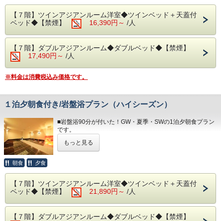
５つのストーンで構成された非日常的な空間は、心安らぐひ
インパーキングをお客様ご自身でご利用ください。）
※炙ってお召し上がりいただく干物や自身で作る海鮮丼もあ
と時になります。
■駐車場はホームページの「アクセス欄」をご確認くださ
ります。
【７階】ツインアジアンルーム洋室◆ツインベッド＋天蓋付
＊事前予約制となります。
い。
※内容・品数は時期によって異なる場合がございます。
ベッド◆【禁煙】
16,390円～
/人
＊備考欄にご希望の時間をご記入下さい。
（写真はイメージとなります。）
希望の時間に添えない場合はご連絡いたします。
◆その他の税
＊プランは大人のみとなります。
入湯税（150円）、宿泊税（200円）が別途大人のお客様は
・朝食 1部： 7:00～ 2部： 8：15～（最終入場 9:00）
【７階】ダブルアジアンルーム◆ダブルベッド◆【禁煙】
お子様が含まれる場合、ご宿泊代は現地精算となります。
かかります。
17,490円～
/人
予約状況に応じて入場時間を分けさせていただきます。
・15:00～23:00（最終入場 21:30）
ご理解、ご協力くださいますようお願い申し上げます。
※料金は消費税込み価格です。
◆お部屋
◆大浴場
お部屋から見る景色は「感動」間違いなし。
良質な熱海温泉を是非ご堪能くださいませ。
相模湾から昇る朝日や熱海の夜景が一望できます。
源泉かけ流しの露天風呂は、湯船に浸かれば至福のひと時に
＊３歳未満のお子様がいらっしゃる際は備考欄へご記入下さ
１泊夕朝食付き/岩盤浴プラン（ハイシーズン）
なること間違いなしです。
い。
・15:00～24:00（最終入場 23:30）
＊３名様以上のご利用時はご就寝の際に畳・ソファーペース
■岩盤浴90分が付いた！GW・夏季・SWの1泊夕朝食プラン
・ 6:00～10:30（最終入場 10:00）
にごお客様
です。
ご自身でお布団を敷いて頂いております。
◆エステ・岩盤浴・貸切露天風呂
もっと見る
好評の「岩盤浴」がご利用できるプランです。
事前予約制でございます。
◆お食事
新陳代謝を上げ痩せやすい身体へ、美肌・保温効果やリラッ
詳細につきましては＜0557-82-8111＞までお問い合わせく
和・洋食を中心に多彩な料理をご用意しております。
クス効果など様々な効能が得られます。
朝食
夕食
ださい。
朝食は海を眺めながら、夕食は夜景を目の前に当館のビュッ
５つのストーンで構成された非日常的な空間は、心安らぐひ
フェをお楽しみください。
と時になります。
◆駐車場
※夕暮れ時に海を見ながらお召し上がりいただく時間は格別
【７階】ツインアジアンルーム洋室◆ツインベッド＋天蓋付
＊事前予約制となります。
1日1車輛1,200円となります。
です！
ベッド◆【禁煙】
21,890円～
/人
＊備考欄にご希望の時間をご記入下さい。
※30台と限りがあり先着順のお申し込みとなります。
希望の時間に添えない場合はご連絡いたします。
※満車の場合は、ホテルよりご連絡いたします。（近隣のコ
＊体験型の浜焼きやピザ、カニもお楽しみいただけます。
＊プランは大人のみとなります。
インパーキン
＊内容・品数は時期によって異なる場合がございます。
【７階】ダブルアジアンルーム◆ダブルベッド◆【禁煙】
お子様が含まれる場合、ご宿泊代は現地精算となります。
グをお客様ご自身でご利用ください。）