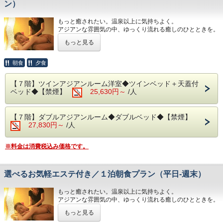
ン）
予約状況に応じて入場時間を分けさせていただく場合があり
ご記入ください。
ます。
※3名様以上のご宿泊につきましては、ご就寝の際に畳・ソ
もっと癒されたい。温泉以上に気持ちよく。
ファースペースにご自身でお布団を敷いていただいておりま
◆大浴場
アジアンな雰囲気の中、ゆっくり流れる癒しのひとときを。
す。
良質な熱海温泉を是非ご堪能くださいませ。
忙しい毎日の喧騒を忘れ、心地良い旅のリズムに身も心も委
もっと見る
源泉かけ流しの露天風呂は、湯船に浸かれば至福のひと時に
ねてみてください。
◆お食事
なること間違いなしです。
レストラン「The Dining OCEAN'S GIFT」は魚介類や和・
・15:00～24:00（最終入場 23:30）
＊施術時間の詳細につきまして、ご予約後に当館までご連絡
朝食
夕食
洋食を中心としたお料理をご用意しております。
・ 6:00～10:30（最終入場 10:00）
くださいますようお願い申し上げます。
＊２名様以上は、予約状況に応じて施術を同時にお受けでき
朝食は相模湾から昇る朝日を肌で感じながら、夕食は幻想的
【７階】ツインアジアンルーム洋室◆ツインベッド＋天蓋付
◆エステ・岩盤浴・貸切露天風呂
ない場合がございます。
な夜景を目の前に、当館のビュッフェをお楽しみください。
ベッド◆【禁煙】
25,630円～
/人
事前予約制でございます。
＊妊娠中の方は当プランのご利用をご遠慮いただいておりま
※日が暮れる頃に、海を見ながらお召し上がりいただく夕食
詳細につきましては＜0557-82-8111＞までお問い合わせく
す。
は格別です！
ださい。
＊当プランは大人の方のみとなります。
【７階】ダブルアジアンルーム◆ダブルベッド◆【禁煙】
お子様が含まれる場合、ご宿泊代金は現地にて頂戴してお
※体験型の浜焼きやピザ焼き、カニもお楽しみいただけま
27,830円～
/人
ります。
す。
※内容・品数は時期によって異なる場合がございます。
・15:00～23:30（最終受付 22:00）
予めご了承くださいませ。（写真はイメージとなりま
※料金は消費税込み価格です。
す。）
◆お部屋
お部屋から見る景色は「感動」間違いなし。
・夕食 17:30～21:00（最終入場 20:00）
相模湾から昇る朝日や熱海の夜景が一望できます。
選べるお気軽エステ付き／１泊朝食プラン（平日‐週末）
・朝食 7:00～ 9:30（最終入場 9:00）
※３歳未満のお子様がいらっしゃる場合は備考欄へご人数を
ご記入ください。
予約状況に応じて入場時間を分けさせていただく場合があり
もっと癒されたい。温泉以上に気持ちよく。
※3名様以上のご宿泊につきましては、ご就寝の際に畳・ソ
ます。
アジアンな雰囲気の中、ゆっくり流れる癒しのひとときを。
ファースペースにご自身でお布団を敷いていただいておりま
・ご理解、ご協力くださいますようお願い申し上げます。
忙しい毎日の喧騒を忘れ、心地良い旅のリズムに身も心も委
す。
もっと見る
ねてみてください。
◆大浴場