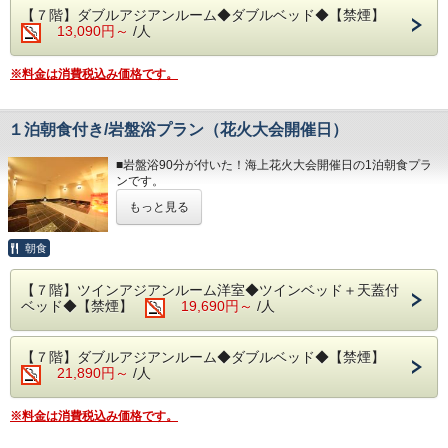
◆駐車場
（写真はイメージとなります。）
【７階】ダブルアジアンルーム◆ダブルベッド◆【禁煙】
1日1台1,200円/台数に限りがあり、先着順となります。
13,090円～
/人
・15:00～23:00（最終入場 21:30）
※満車の場合はホテルよりご連絡いたします。（近隣のコイ
・朝食 7:00～ 9:30（最終入場 9:00）
ンパーキング
◆お部屋
をご自身でご利用下さい。）
予約状況に応じて入場時間を分けさせていただく場合があり
※料金は消費税込み価格です。
お部屋から見る景色は「感動」間違いなし。
ます。
相模湾から昇る朝日や熱海の夜景が一望できます。
◆その他の税
＊３歳未満のお子様がいらっしゃる際は備考欄へご記入下さ
入湯税150円、宿泊税200円が大人のお客様は掛ります。
◆大浴場
い。
１泊朝食付き/岩盤浴プラン（花火大会開催日）
＊備考欄にて交通手段をご記入ください。
良質な熱海温泉をご堪能くださいませ。
＊３名様以上のご利用時はご就寝の際に畳・ソファーペース
＜専用駐車場につきまして＞
源泉かけ流しの露天風呂は湯船に浸かれば至福のひと時・間
にごお客様
・１日/１台1,200円、ご宿泊予約の先着順でご案内をしてお
■岩盤浴90分が付いた！海上花火大会開催日の1泊朝食プラ
違いなし！
ご自身でお布団を敷いて頂いております。
ります。
ンです。
・15:00～24:00（最終入場 23:30）
・台数には限りがございます。ご用意ができない場合、その
・ 6:00～10:30（最終入場 10:00）
◆お食事
もっと見る
旨を当館よりご連絡いたします。
開催日：4/26・5/24・7/20・7/26・8/5・8/9・8/18・8/24・
和・洋食を中心に多彩な料理をご用意しております。
・ご予約の際は必ず駐車場を利用する旨と台数をご記入くだ
9/13
◆エステ・貸切露天風呂
朝食は海を眺めながら評判の朝食ビュッフェをお楽しみくだ
さい。
10/12・10/25・11/8・11/23・12/6・12/25
朝食
事前予約制でございます。
さい。
・場所等の詳細につきましては、当館公式ホームページの
＜0557-82-8111＞までお問い合わせ下さい。
「アクセス」に記載しております。
※人混みを避けてお部屋からゆったりと花火を観賞できるひ
＊炙って召し上がる干物や自身で作れる海鮮丼などご用意し
【７階】ツインアジアンルーム洋室◆ツインベッド＋天蓋付
と時を演出い
◆駐車場
ています。
ベッド◆【禁煙】
19,690円～
/人
たします。
1日1台1,200円/台数に限りがあり、先着順となります。
＊内容・品数は時期によって異なる場合がございます。
※満車の場合はホテルよりご連絡いたします。（近隣のコイ
（写真はイメージとなります。）
好評の「岩盤浴」がご利用できるプランです。
ンパーキング
【７階】ダブルアジアンルーム◆ダブルベッド◆【禁煙】
新陳代謝を上げ痩せやすい身体へ、美肌・保温効果やリラッ
をご自身でご利用下さい。）
・朝食 7:00～ 9:30（最終入場 9:00）
21,890円～
/人
クス効果など様々な効能が得られます。
※駐車場はホームページの「アクセス欄」をご確認くださ
５つのストーンで構成された非日常的な空間は、心安らぐひ
い。
予約状況に応じて入場時間を分けさせていただく場合があり
と時になります。
ます。
※料金は消費税込み価格です。
＊事前予約制となります。
◆その他の税
＊備考欄にご希望の時間をご記入下さい。
入湯税150円、宿泊税200円が大人のお客様は掛ります。
◆大浴場