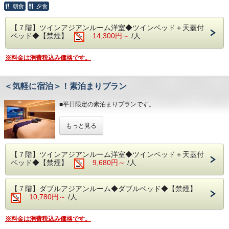
◆お食事
行動派の方向
朝食
夕食
1日1車輛1,200円となります。
レストラン「The Dining OCEAN'S GIFT」は、和・洋を中
けのステイプランです。
※30台と限りがあり、先着順の受付となります。
心とした料理をご用意しております。
※満車の場合は、ホテルよりご連絡いたします。（近隣のコ
【７階】ツインアジアンルーム洋室◆ツインベッド＋天蓋付
朝食は相模湾から昇る朝日を肌で感じながら当館のビュッフ
※海鮮類が豊富なビュッフェと熱海の良質な温泉でお寛ぎい
インパーキングをお客様ご自身でご利用ください。）
ベッド◆【禁煙】
14,300円～
/人
ェをお楽しみください。
ただき、日々
■駐車場はホームページの「アクセス欄」をご確認くださ
・海を見ながらお召し上がりいただく朝食は格別です！
の疲れを癒しましょう。
い。
・炙ってお召し上がりいただける干物や海鮮丼もお作りいた
※料金は消費税込み価格です。
だけます。
◆お部屋
◆その他の税
・内容・品数は時期によって異なる場合がございます。
お部屋から見る景色は「感動」間違いなし。
入湯税（150円）、宿泊税（200円）が別途大人のお客様は
予めご了承くださいませ。（写真はイメージとなりま
相模湾から昇る朝日や熱海の夜景が一望できます。
かかります。
す。）
＜気軽に宿泊＞！素泊まりプラン
・3歳未満のお子様がいる場合は備考欄へご人数をご記入く
ださい。
・朝食 7:00～ 9:30（最終入場 9:00）
・3名以上でお泊りの際は、ご就寝時に畳・ソファースペー
■平日限定の素泊まりプランです。
スにお布団を
予約状況に応じて入場時間を分けさせていただく場合があり
お客様自身に敷いて頂いております。
オーシャンビューの客室、源泉かけ流しの露天風呂でごゆっ
ます。
もっと見る
くりとお過ごし下さい。
入場時間のご予約につきましては、ご到着順にお伺いしてお
◆お食事
ります。
レストラン「The Dining OCEAN'S GIFT」はナチュラルリ
◆お部屋
ご理解、ご協力くださいますようお願い申し上げます。
ゾートをコンセプトとした和洋ビュッフェダイニングとなり
お部屋から見る景色は「感動」間違いなし！
【７階】ツインアジアンルーム洋室◆ツインベッド＋天蓋付
ます。
お部屋から眺める朝焼けや熱海の夜景が一望できます。
ベッド◆【禁煙】
9,680円～
/人
◆大浴場
朝食は目の前の相模湾から昇る朝日を肌で感じながら、夕食
＊３歳未満のお子様がいる場合は備考欄へご人数をご記入下
良質な熱海温泉を是非ご堪能くださいませ。
は夜景と共にビュッフェをお楽しみください。
さい。
源泉かけ流しの露天風呂は、湯船に浸かれば至福のひと時に
＊3名様以上のご宿泊につきましては、ご就寝の際に畳・ソ
【７階】ダブルアジアンルーム◆ダブルベッド◆【禁煙】
なること間違いなしです。
＊体験型の浜焼きや手作りピザ、カニもご用意しています。
ファースペースにお布団をお客様自身に敷いて頂いておりま
10,780円～
/人
・15:00～24:00（最終入場 23:30）
＊内容・品数は時期によって異なる場合がございます。
す。
・ 6:00～10:30（最終入場 10:00）
予めご了承くださいませ。（写真はイメージとなりま
す。）
※料金は消費税込み価格です。
◆大浴場
◆エステ・岩盤浴・貸切露天風呂
良質な熱海の温泉を是非ご堪能下さい。源泉かけ流しの露天