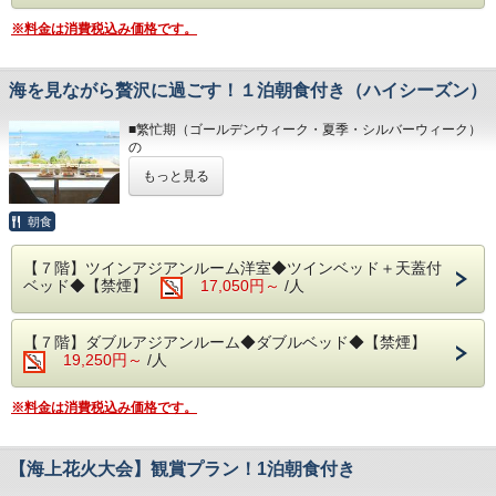
◆その他の税
入湯税（150円）、宿泊税（200円）が別途大人のお客様は
・夕食 1部：17:00～ 2部：18：40～
※料金は消費税込み価格です。
◆お食事
かかります。
・朝食 1部： 7:00～ 2部： 8：15～（最終入場 9:00）
レストラン「The Dining OCEAN'S GIFT」は魚介類や和・
洋食を中心としたお料理をご用意しております。
■予約状況に応じて入場時間を分けさせていただきます。
海を見ながら贅沢に過ごす！１泊朝食付き（ハイシーズン）
・ご理解、ご協力くださいますようお願い申し上げます。
朝食は相模湾から昇る朝日を肌で感じながら、夕食は幻想的
な夜景を目の前に、当館のビュッフェをお楽しみください。
■繁忙期（ゴールデンウィーク・夏季・シルバーウィーク）
◆大浴場
※日が暮れる頃に、海を見ながらお召し上がりいただく夕食
の
良質な熱海温泉を是非ご堪能くださいませ。
は格別です！
1泊朝食付きプランです。
源泉かけ流しの露天風呂は、湯船に浸かれば至福のひと時に
もっと見る
なること間違いなしです。
※体験型の浜焼きやピザ焼き、カニもお楽しみいただけま
オーシャンビューの客室・源泉かけ流しの露天風呂・評判の
・15:00～24:00（最終入場 23:30）
す。
朝食・バイキングを堪能しながら、寛ぎと癒しのひとときを
朝食
・ 6:00～10:30（最終入場 10:00）
※内容・品数は時期によって異なる場合がございます。
お過ごしください。
予めご了承くださいませ。（写真はイメージとなりま
◆エステ・岩盤浴・貸切露天風呂
す。）
【７階】ツインアジアンルーム洋室◆ツインベッド＋天蓋付
◆お部屋
事前予約制でございます。
ベッド◆【禁煙】
17,050円～
/人
お部屋から見る景色は「感動」間違いなし。
詳細につきましては＜0557-82-8111＞までお問い合わせく
・夕食 17:30～21:00（最終入場 20:00）
相模湾の朝焼けや熱海の夜景が一望できます。
ださい。
・朝食 7:00～ 9:30（最終入場 9:00）
※３歳未満のお子様がいらっしゃる場合は備考欄へご人数を
【７階】ダブルアジアンルーム◆ダブルベッド◆【禁煙】
ご記入ください。
◆駐車場
予約状況に応じて入場時間を分けさせていただく場合があり
19,250円～
/人
※3名様以上のご宿泊については、ご就寝の際に畳・ソファ
1日1車輛1,200円となります。
ます。
ースペースにご自身でお布団を敷いていただいております。
※30台と限りがあり先着順のお申し込みとなります。
・ご理解、ご協力くださいますようお願い申し上げます。
※満車の場合は、ホテルよりご連絡いたします。（近隣のコ
※料金は消費税込み価格です。
◆お食事
インパーキン
◆大浴場
レストラン「The Dining OCEAN'S GIFT」は和食・洋食を
グをお客様ご自身でご利用ください。）
良質な熱海温泉を是非ご堪能くださいませ。
中心とした多彩な料理をご用意しております。
■駐車場はホームページの「アクセス欄」をご確認くださ
源泉かけ流しの露天風呂は、湯船に浸かれば至福のひと時に
朝食は相模湾から昇る朝日を肌で感じながら、当館のビュッ
【海上花火大会】観賞プラン！1泊朝食付き
い。
なること間違いなしです。
フェをお楽しみください！
・15:00～24:00（最終入場 23:30）