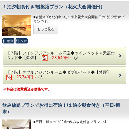
希望の時間に添えない場合はご連絡いたします。
＊備考欄にて交通手段をご記入ください。
良質な熱海温泉をご堪能くださいませ。
＊プランは大人のみとなります。
１泊夕朝食付き/岩盤浴プラン（花火大会開催日）
＜専用駐車場につきまして＞
源泉かけ流しの露天風呂は湯船に浸かれば至福のひと時・間
お子様が含まれる場合、ご宿泊代は現地精算となります。
・１日/１台1,200円、ご宿泊予約の先着順でご案内をしてお
違いなし！
ります。
■岩盤浴90分が付いた！海上花火大会開催日の1泊夕朝食プ
・15:00～24:00（最終入場 23:30）
・15:00～23:00（最終入場 21:30）
・台数には限りがございます。ご用意ができない場合、その
ランです。
・ 6:00～10:30（最終入場 10:00）
旨を当館よりご連絡いたします。
◆お部屋
もっと見る
・ご予約の際は必ず駐車場を利用する旨と台数をご記入くだ
開催日：4/26・5/24・7/20・7/26・8/5・8/9・8/18・8/24・
◆エステ・貸切露天風呂
お部屋から見る景色は「感動」間違いなし。
さい。
9/13
事前予約制でございます。
相模湾から昇る朝日や熱海の夜景が一望できます。
・場所等の詳細につきましては、当館公式ホームページの
10/12・10/25・11/8・11/23・12/6・12/25
朝食
夕食
＜0557-82-8111＞までお問い合わせ下さい。
＊３歳未満のお子様がいらっしゃる際は備考欄へご記入下さ
「アクセス」に記載しております。
※人混みを避けてお部屋からゆったりと花火を観賞できるひ
い。
と時を演出いたします。
◆駐車場
＊３名様以上のご利用時はご就寝の際に畳・ソファーペース
【７階】ツインアジアンルーム洋室◆ツインベッド＋天蓋付
1日1台1,200円/台数に限りがあり、先着順となります。
にごお客様
ベッド◆【禁煙】
23,540円～
/人
好評の「岩盤浴」がご利用できるプランです。
※満車の場合はホテルよりご連絡いたします。（近隣のコイ
ご自身でお布団を敷いて頂いております。
新陳代謝を上げ痩せやすい身体へ、美肌・保温効果やリラッ
ンパーキング
クス効果など様々な効能が得られます。
をご自身でご利用下さい。）
◆お食事
【７階】ダブルアジアンルーム◆ダブルベッド◆【禁煙】
５つのストーンで構成された非日常的な空間は心安らぐひと
※駐車場はホームページの「アクセス欄」をご確認くださ
和・洋食を中心に多彩な料理をご用意しております。
25,740円～
/人
時になります。
い。
朝食は海を眺めながら評判の朝食ビュッフェをお楽しみくだ
＊事前予約制となります。
さい。
＊備考欄にご希望の時間をご記入下さい。
◆その他の税
※料金は消費税込み価格です。
希望の時間に添えない場合はご連絡いたします。
入湯税150円、宿泊税200円が大人のお客様は掛ります。
＊炙って召し上がる干物や自身で作れる海鮮丼などご用意し
＊プランは大人のみとなります。
＊備考欄にて交通手段をご記入ください。
ています。
お子様が含まれる場合、ご宿泊代は現地精算となります。
＜専用駐車場につきまして＞
＊内容・品数は時期によって異なる場合がございます。
飲み放題プランでお得に宿泊！/１泊夕朝食付き（平日-週
・１日/１台1,200円、ご宿泊予約の先着順でご案内をしてお
（写真はイメージとなります。）
・15:00～23:00（最終入場 21:30）
ります。
末）
・台数には限りがございます。ご用意ができない場合、その
・朝食 7:00～ 9:30（最終入場 9:00）
◆お部屋
旨を当館よりご連絡いたします。
■平日～週末の1泊2食+飲み放題付きプランです。
お部屋から見る景色は「感動」間違いなし。
・ご予約の際は必ず駐車場を利用する旨と台数をご記入くだ
予約状況に応じて入場時間を分けさせていただく場合があり
相模湾から昇る朝日や熱海の夜景が一望できます。
さい。