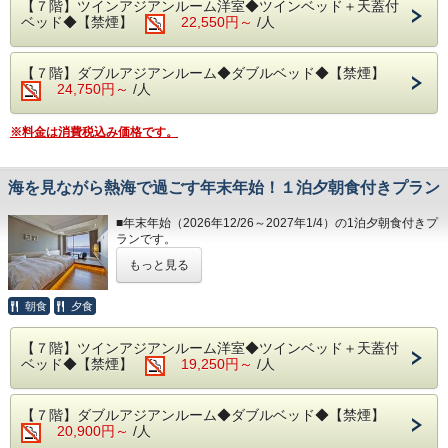
予めご了承くださいませ。（写真はイメージとなりま
【７階】ツインアジアンルーム洋室◆ツインベッド＋天蓋付
い。
す。）
ベッド◆【禁煙】
22,550円～
/人
オーシャンビューの客室・源泉かけ流しの露天風呂・清潔感
◆その他の税
溢れるレストランを堪能しながら、至福のひとときをお過ご
・夕食 17:30～21:00（最終入場 20:00）
入湯税（150円）、宿泊税（200円）が別途大人のお客様は
しください。
・朝食 7:00～ 9:30（最終入場 9:00）
かかります。
【７階】ダブルアジアンルーム◆ダブルベッド◆【禁煙】
24,750円～
/人
◆お部屋
予約状況に応じて入場時間を分けさせていただく場合があり
お部屋から見る景色は「感動」間違いなし。
ます。
相模湾から昇る朝日や熱海の夜景が一望できます。
・ご理解、ご協力くださいますようお願い申し上げます。
※料金は消費税込み価格です。
※３歳未満のお子様がいらっしゃる場合は備考欄へご人数を
ご記入ください。
◆大浴場
※3名様以上のご宿泊につきましては、ご就寝の際に畳・ソ
良質な熱海温泉を是非ご堪能くださいませ。
ファースペースにご自身でお布団を敷いていただいておりま
海を見ながら熱海で過ごす年末年始！１泊夕朝食付きプラン
源泉かけ流しの露天風呂は、湯船に浸かれば至福のひと時に
す。
なること間違いなしです。
■年末年始（2026年12/26～2027年1/4）の1泊夕朝食付きプ
・15:00～24:00（最終入場 23:30）
◆お食事
ランです。
・ 6:00～10:30（最終入場 10:00）
レストラン「The Dining OCEAN'S GIFT」は魚介類や和・
洋食を中心としたお料理をご用意しております。
もっと見る
オーシャンビューの客室・源泉かけ流しの露天風呂・清潔感
◆エステ・岩盤浴・貸切露天風呂
溢れるレストランを堪能しながら、至福のひとときをお過ご
事前予約制でございます。
朝食は相模湾から昇る朝日を肌で感じながら、夕食は幻想的
しください。
朝食
夕食
詳細につきましては＜0557-82-8111＞までお問い合わせく
な夜景を目の前に、当館のビュッフェをお楽しみください。
ださい。
※日が暮れる頃に、海を見ながらお召し上がりいただく夕食
◆お部屋
◆駐車場
は格別です！
【７階】ツインアジアンルーム洋室◆ツインベッド＋天蓋付
お部屋から見る景色は「感動」間違いなし。
1日1車輛1,200円となります。
ベッド◆【禁煙】
19,250円～
/人
相模湾から昇る朝日や熱海の夜景が一望できます。
※30台と限りがあり先着順のお申し込みとなります。
※体験型の浜焼きやピザ焼き、カニもお楽しみいただけま
※３歳未満のお子様がいらっしゃる場合は備考欄へご人数を
※満車の場合は、ホテルよりご連絡いたします。（近隣のコ
す。
ご記入ください。
インパーキングをお客様ご自身でご利用ください。）
※内容・品数は時期によって異なる場合がございます。
【７階】ダブルアジアンルーム◆ダブルベッド◆【禁煙】
※3名様以上のご宿泊につきましては、ご就寝の際に畳・ソ
■駐車場はホームページの「アクセス欄」をご確認くださ
予めご了承くださいませ。（写真はイメージとなりま
20,900円～
/人
ファースペースにご自身でお布団を敷いていただいておりま
い。
す。）
す。