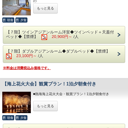
の
ります。
入湯税150円、宿泊税200円が別途かかります。
式ホームページの「アクセス」に
1泊夕朝食付きプランです。
※内容・品数は時期によって異なる場合がございます。
もっと見る
記載しておりますのでご確認ください。
（写真はイメージとなります。）
オーシャンビューの客室・源泉かけ流しの露天風呂・清潔感
・入湯税150円及び宿泊税200円が別途かか
溢れるレストランを堪能しながら、至福のひとときをお過ご
朝食
夕食
・朝食 1部： 7:00～ 2部： 8：15～（最終入場 9:00）
しください。
ります。
予約状況に応じて入場時間を分けさせていただきます。
【７階】ツインアジアンルーム洋室◆ツインベッド＋天蓋付
◆お部屋
ご理解、ご協力くださいますようお願い申し上げます。
ベッド◆【禁煙】
20,900円～
/人
お部屋から見る景色は「感動」間違いなし。
相模湾から昇る朝日や熱海の夜景が一望できます。
◆大浴場
※３歳未満のお子様がいらっしゃる場合は備考欄へご人数を
良質な熱海温泉を是非ご堪能くださいませ。
【７階】ダブルアジアンルーム◆ダブルベッド◆【禁煙】
ご記入ください。
源泉かけ流しの露天風呂は、湯船に浸かれば至福のひと時に
23,100円～
/人
※3名様以上のご宿泊につきましては、ご就寝の際に畳・ソ
なること間違いなしです。
ファースペースにご自身でお布団を敷いていただいておりま
・15:00～24:00（最終入場 23:30）
す。
・ 6:00～10:30（最終入場 10:00）
※料金は消費税込み価格です。
◆お食事
◆エステ・岩盤浴・貸切露天風呂
レストラン「The Dining OCEAN'S GIFT」は魚介類や和・
事前予約制でございます。
洋食を中心としたお料理をご用意しております。
【海上花火大会】観賞プラン！1泊夕朝食付き
詳細につきましては＜0557-82-8111＞までお問い合わせく
ださい。
朝食は相模湾から昇る朝日を肌で感じながら、夕食は幻想的
■熱海海上花火大会・観賞プラン！1泊夕朝食付き
な夜景を目の前に当館のビュッフェをお楽しみください。
◆駐車場
※日が暮れる頃に、海を見ながらお召し上がりいただく夕食
1日1車輛1,200円となります。
開催日：4/26・5/24・7/20・7/26・8/5・8/9・8/18・8/24・
は格別です！
もっと見る
※30台と限りがあり先着順のお申し込みとなります。
9/13
※満車の場合は、ホテルよりご連絡いたします。（近隣のコ
10/12・10/25・11/8・11/23・12/6・12/25
※体験型の浜焼きやピザ焼き、カニもお楽しみいただけま
インパーキン
※人混みを避けてお部屋からゆったりと花火を観賞できる特
朝食
夕食
す。
グをお客様ご自身でご利用ください。）
別なひと時を
※内容・品数は時期によって異なる場合がございます。
■駐車場はホームページの「アクセス欄」をご確認くださ
演出いたします。