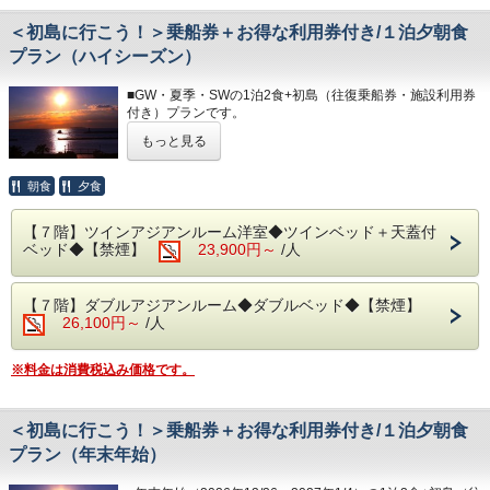
◆大浴場
＊PICA初島は木曜日が休業となります。
＜初島に行こう！＞乗船券＋お得な利用券付き/１泊夕朝食
良質な熱海温泉を是非ご堪能くださいませ。
源泉かけ流しの露天風呂は、湯船に浸かれば至福のひと時に
プラン（ハイシーズン）
◆お部屋
なること間違いなしです。
お部屋から見る景色は「感動」間違いなし。
・15:00～24:00（最終入場 23:30）
■GW・夏季・SWの1泊2食+初島（往復乗船券・施設利用券
相模湾の朝焼けや熱海の夜景が一望できます。
・ 6:00～10:30（最終入場 10:00）
付き）プランです。
＊３歳未満のお子様がいらっしゃる場合は、備考欄へご人数
をご記入ください。
◆エステ・貸切露天風呂
もっと見る
熱海港から30分！
＊３名様以上のご宿泊については、ご就寝の際に畳・ソファ
事前予約制となります。
南国の花が咲く「初島」にクルーズ船でプチ船旅のできるプ
ースペースにお客様自身でお布団を敷いて頂いております。
詳細につきましては＜0557-82-8111＞までお問い合わせく
ランです。
朝食
夕食
＊ロイヤル・ジュニア（露天風呂）、ファミリー（内風呂）
ださい。
は温泉ではありません。
＊セット券は、当日チェックイン前のお渡しも出来ます。
◆駐車場
【７階】ツインアジアンルーム洋室◆ツインベッド＋天蓋付
＊R-Asia・島の湯・サルトビ・VOUTANから2施設をご利用
◆お食事
1日1台1,200円となります。
ベッド◆【禁煙】
23,900円～
/人
いただけます。
レストラン「The Dining OCEAN'S GIFT」は、和・洋を中
※30台と限りがあり先着順となります。
※サルトビのご利用はセット券が2枚必要となります。
心とした多彩な料理をご用意しております。
※満車の場合は、ホテルよりご連絡いたします。（近隣のコ
＊小学生未満の方のご追加分は、現地精算となります。
朝食は相模湾から昇る朝日を肌で感じながら、夕食は幻想的
インパーキン
【７階】ダブルアジアンルーム◆ダブルベッド◆【禁煙】
＊天候・波の状況により運行状況（欠航）が変わる場合があ
な夜景を目の前に、当館のビュッフェをお楽しみください。
グをお客様ご自身でご利用下さい。
26,100円～
/人
ります。
※日が暮れる頃に、海を見ながらお召し上がりいただく空間
は格別です！
◆その他の税
＊PICA初島は木曜日が休業となります。
入湯税150円、宿泊税200円が大人の名お客様はかかりま
※料金は消費税込み価格です。
＊体験型の浜焼きやピザ焼き、カニもお楽しみいただけま
す。
◆お部屋
す。
お部屋から見る景色は「感動」間違いなし。
＊内容・品数は時期によって異なる場合がございます。
朝焼けやサンビーチの夜景が一望できます。
＜初島に行こう！＞乗船券＋お得な利用券付き/１泊夕朝食
（写真はイメージとなります。）
＊３歳未満のお子様がいらっしゃる場合は、備考欄へご記入
プラン（年末年始）
ください。
・夕食 17:30～21:00（最終入場 20:00）
＊３名様以上のご宿泊は、ご就寝の際に畳・ソファースペー
・朝食 7:00～ 9:30（最終入場 9:00）