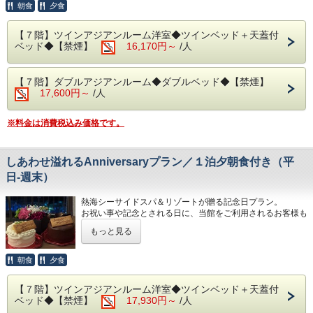
るごとご賞味ください。
朝食
夕食
をご記入ください。
◆駐車場
＊金目鯛の煮付けは２～４名様で１尾、５名様からは２尾の
＊３名様以上のご宿泊については、ご就寝の際に畳・ソファ
1日1台1,200円となります。
ご提供となります。
ースペースにお客様自身でお布団を敷いて頂いております。
【７階】ツインアジアンルーム洋室◆ツインベッド＋天蓋付
※30台と限りがあり、先着順の受付となります。
ベッド◆【禁煙】
16,170円～
/人
※満車の場合は、ホテルよりご連絡いたします。（近隣のコ
◆お部屋
◆お食事
インパーキン
お部屋から見る景色は「感動」間違いなし。
レストラン「The Dining OCEAN'S GIFT」は、和・洋を中
グをお客様ご自身でご利用ください。）
相模湾から昇る朝日や熱海の夜景が一望できます。
心とした多彩な料理をご用意しております。
【７階】ダブルアジアンルーム◆ダブルベッド◆【禁煙】
※３歳未満のお子様がいらっしゃる場合は備考欄へご人数を
朝食は相模湾から昇る朝日を肌で感じながら当館のビュッフ
◆その他の税
17,600円～
/人
ご記入ください。
ェをお楽しみください。
入湯税150円、宿泊税200円が別途大人のお客様はかかりま
※３名様以上のご宿泊につきましては、ご就寝の際に畳・ソ
す。
ファースペー
＊炙って召し上がる干物や自身で作る海鮮丼をご用意してい
※料金は消費税込み価格です。
・駐車場につきましては、先着30台となっております。
スにご自身でお布団を敷いて頂いております。
ます。
・満車の場合は、お客様ご自身で近隣のコインパーキングを
＊内容・品数は時期によって異なる場合がございます。
ご利用ください。
◆お食事
（写真はイメージとなります。）
・ご宿泊料金以外に150円（入湯税）、200円（宿泊税）が
レストランは、和・洋を中心とした多彩な料理をご用意して
しあわせ溢れるAnniversaryプラン／１泊夕朝食付き（平
掛かります。
おります。
日‐週末）
・朝食 7:00～ 9:30（最終入場 9:00）
朝食は相模湾から昇る朝日を肌で感じながら、夕食は幻想的
な夜景を目の前に当館のビュッフェをお楽しみください。
◆大浴場
熱海シーサイドスパ＆リゾートが贈る記念日プラン。
※日が暮れる頃に海を見ながらお召し上がりいただく夕食は
良質な熱海温泉を是非ご堪能くださいませ。
お祝い事や記念とされる日に、当館をご利用されるお客様も
格別です！
源泉かけ流しの露天風呂は、湯船に浸かれば至福のひと時に
少なくありません。
もっと見る
なること間違いなしです。
そんな素敵な日に特別感に溢れたものをご提供できればとい
＊体験型の浜焼きやピザ、カニもお楽しみいただけます。
・15:00～24:00（最終入場 23:30）
う思いから、バルーンの装飾、または彩にあふれたフラワー
＊内容・品数は時期によって異なる場合がございます。
・ 6:00～10:30（最終入場 10:00）
ボックスを特典としてご用意しております。
朝食
夕食
予めご了承くださいませ。（写真はイメージとなりま
さらには、熱海に長く歴史をもつ洋菓子店が造るケーキをご
す。）
◆エステ・岩盤浴・貸切露天風呂
提供いたします。
【７階】ツインアジアンルーム洋室◆ツインベッド＋天蓋付
事前予約制でございます。
お誕生日、結婚記念日、長寿など...
・夕食 17:30～21:00（最終入場 20:00）
ベッド◆【禁煙】
17,930円～
/人
詳細につきましては＜0557-82-8111＞までお問い合わせく
海を目の前に、一生の思い出となる素敵なひとときをお過ご
・朝食 7:00～ 9:30（最終入場 9:00）
ださい。