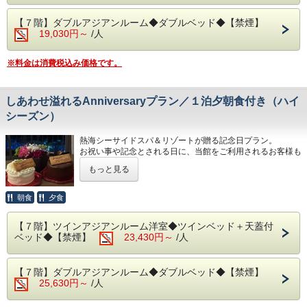
しくださいませ。
予約状況に応じて入場時間を分けさせていただく場合があり
◆駐車場
【７階】ダブルアジアンルーム◆ダブルベッド◆【禁煙】
＊ご予約後、詳細につきまして当館までお電話くださいます
ます。
1日1台1,200円となります。
19,030円～
/人
ようお願い申し上げます。＜0557-82-8111＞
ご理解、ご協力くださいますようお願い申し上げます。
※30台と限りがあり、先着順のお申し込みとなります。
※満車の場合は、ホテルよりご連絡いたします。（近隣のコ
◆お部屋
◆大浴場
※料金は消費税込み価格です。
インパーキン
お部屋から見る景色は「感動」間違いなし。
良質な熱海温泉を是非ご堪能くださいませ。
グをお客様ご自身でご利用ください。）
朝焼けやサンビーチの夜景が一望できます。
源泉かけ流しの露天風呂は、湯船に浸かれば至福のひと時に
＊３歳未満のお子様がいらっしゃる場合は、備考欄へご記入
なること間違いなしです。
◆その他の税
ください。
しあわせ溢れるAnniversaryプラン／１泊夕朝食付き（ハイ
・15:00～24:00（最終入場 23:30）
入湯税150円、宿泊税200円が別途大人のお客様はかかりま
＊３名様以上のご宿泊は、ご就寝の際に畳・ソファースペー
・ 6:00～10:30（最終入場 10:00）
シーズン）
す。
スにお客様自
・駐車場につきましては、先着30台となっております。
身でお布団を敷いて頂いております。
◆エステ・岩盤浴・貸切露天風呂
熱海シーサイドスパ＆リゾートが贈る記念日プラン。
・満車の場合は、お客様ご自身で近隣のコインパーキングを
事前予約制でございます。
お祝い事や記念とされる日に、当館をご利用されるお客様も
ご利用ください。
◆お食事
詳細につきましては＜0557-82-8111＞までお問い合わせく
少なくありません。
・ご宿泊料金以外に150円（入湯税）、200円（宿泊税）が
レストランは、和・洋を中心としたお料理をご用意しており
ださい。
もっと見る
そんな素敵な日に特別感に溢れたものをご提供できればとい
掛かります。
ます。
う思いから、バルーンの装飾、または彩にあふれたフラワー
朝は相模湾から昇る朝日を肌で感じて、夜は夜景を目の前に
◆駐車場
ボックスを特典としてご用意しております。
朝食
夕食
当ビュッフェをお楽しみください。
1日1台1,200円となります。
さらには、熱海に長く歴史をもつ洋菓子店が造るケーキをご
※夕暮れ時に海を見ながらお召し上がりいただく時間は格別
※30台と限りがあり先着順のお申し込みとなります。
提供いたします。
です！
※満車の場合は、ホテルよりご連絡いたします。（近隣のコ
【７階】ツインアジアンルーム洋室◆ツインベッド＋天蓋付
お誕生日、結婚記念日、長寿など...
インパーキングをお客様ご自身でご利用ください。）
ベッド◆【禁煙】
23,430円～
/人
海を目の前に、一生の思い出となる素敵なひとときをお過ご
＊体験型の浜焼きやピザ、カニもお楽しみいただけます。
■駐車場はホームページの「アクセス欄」をご確認くださ
しくださいませ。
＊内容・品数は時期によって異なる場合がございます。
い。
（写真はイメージとなります。）
【７階】ダブルアジアンルーム◆ダブルベッド◆【禁煙】
＊ご予約後、詳細につきまして当館までお電話くださいます
◆その他の税
25,630円～
/人
ようお願い申し上げます。＜0557-82-8111＞
・夕食 17:30～21:00（最終入場 20:00）
入湯税150円、宿泊税200円が別途かかります。
・朝食 7:00～ 9:30（最終入場 9:00）
◆お部屋