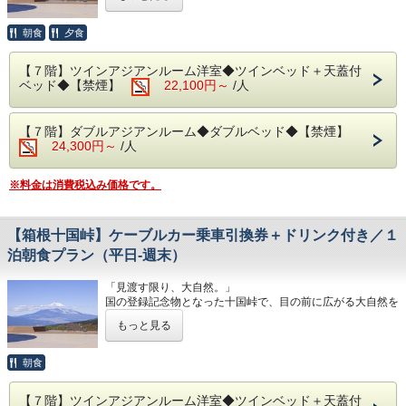
占め。
是非、十国峠でしか味わえないひと時をご堪能ください。
◆お食事
◆駐車場
朝食
夕食
レストラン「The Dining OCEAN'S GIFT」は魚介類や和・
1日1台1,200円となります。
＊引換券は、当日チェックイン前のお渡しも可能でございま
洋食を中心としたお料理をご用意しております。
※30台と限りがあり先着順のお申し込みとなります。
す。
※満車の場合は、ホテルよりご連絡いたします。（近隣のコ
【７階】ツインアジアンルーム洋室◆ツインベッド＋天蓋付
＊十国峠にて引換の期間は、チェックアウト日までとなりま
朝食は相模湾から昇る朝日を肌で感じながら、夕食は幻想的
インパーキングをお客様ご自身でご利用ください。）
ベッド◆【禁煙】
22,100円～
/人
す。
な夜景を目の前に、当館のビュッフェをお楽しみください。
■駐車場はホームページの「アクセス欄」をご確認くださ
＊強風等による天候不順の場合は、安全のため運休すること
※日が暮れる頃に、海を見ながらお召し上がりいただく夕食
い。
があります。
は格別です！
【７階】ダブルアジアンルーム◆ダブルベッド◆【禁煙】
詳細は＜0557-83-6211＞までお問い合わせください。
◆その他の税
24,300円～
/人
※体験型の浜焼きやピザ焼き、カニもお楽しみいただけま
入湯税150円、宿泊税200円が別途かかります。
その他、ご予約に関するお問い合わせは＜0557-82-8111＞
す。
までご連絡ください。
※内容・品数は時期によって異なる場合がございます。
※料金は消費税込み価格です。
予めご了承くださいませ。（写真はイメージとなりま
◆お部屋
す。）
お部屋から見る景色は「感動」間違いなし。
相模湾の朝焼けや熱海の夜景が一望できます。
【箱根十国峠】ケーブルカー乗車引換券＋ドリンク付き／１
・夕食 17:30～21:00（最終入場 20:00）
・朝食 7:00～ 9:30（最終入場 9:00）
泊朝食プラン（平日‐週末）
◆お部屋
お部屋から見る景色は「感動」間違いなし。
予約状況に応じて入場時間を分けさせていただく場合があり
「見渡す限り、大自然。」
相模湾から昇る朝日や熱海の夜景が一望できます。
ます。
国の登録記念物となった十国峠で、目の前に広がる大自然を
※３歳未満のお子様がいらっしゃる場合は備考欄へご人数を
五感で感じながら、何も遮るものがない360°の絶景を独り
ご記入ください。
◆大浴場
もっと見る
占め。
良質な熱海温泉を是非ご堪能くださいませ。
是非、十国峠でしか味わえないひと時をご堪能ください。
◆お食事
源泉かけ流しの露天風呂は、湯船に浸かれば至福のひと時に
朝食
レストラン「The Dining OCEAN'S GIFT」は魚介類や和・
なること間違いなしです。
＊引換券は、当日チェックイン前のお渡しも可能でございま
洋食を中心としたお料理をご用意しております。
・15:00～24:00（最終入場 23:30）
す。
・ 6:00～10:30（最終入場 10:00）
【７階】ツインアジアンルーム洋室◆ツインベッド＋天蓋付
＊十国峠にて引換の期間は、チェックアウト日までとなりま