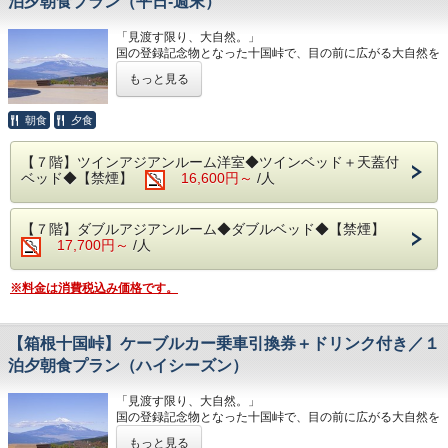
泊夕朝食プラン（平日‐週末）
朝食は相模湾から昇る朝日を肌で感じながら、夕食は幻想的
・ 6:00～10:30（最終入場 10:00）
な夜景を目の前に当館のビュッフェをお楽しみください。
「見渡す限り、大自然。」
※日が暮れる頃に海を見ながらお召し上がりいただく夕食は
◆エステ・岩盤浴・貸切露天風呂
国の登録記念物となった十国峠で、目の前に広がる大自然を
格別です！
事前予約制です。
五感で感じながら、何も遮るものがない360°の絶景を独り
詳細については＜0557-82-8111＞までお問い合わせくださ
もっと見る
占め。
＊体験型の浜焼きやピザ、カニもお楽しみいただけます。
い。
是非、十国峠でしか味わえないひと時をご堪能ください。
＊内容・品数は時期によって異なる場合がございます。
・駐車場については、1日1車輛1,200円となります。 ※30
朝食
夕食
予めご了承くださいませ。（写真はイメージとなりま
台と限りがあり、先着順のお申し込みでお願いいたしま
＊引換券は、当日チェックイン前のお渡しも可能でございま
す。）
す。 ※満車の場合は、ホテルよりご連絡いたします。（近
す。
隣のコインパーキングを お客様ご自身でご利用くださ
【７階】ツインアジアンルーム洋室◆ツインベッド＋天蓋付
＊十国峠にて引換の期間は、チェックアウト日までとなりま
・夕食 17:30～21:00（最終入場 20:00）
い。） ■駐車場はホームページのアクセス欄をご確認くだ
ベッド◆【禁煙】
16,600円～
/人
す。
・朝食 7:00～ 9:30（最終入場 9:00）
さい。・150円（入湯税）、200円（宿泊税）が別途大人の
＊強風等による天候不順の場合は、安全のため運休すること
お客様はかかります。
があります。
予約状況に応じて入場時間を分けさせていただく場合があり
【７階】ダブルアジアンルーム◆ダブルベッド◆【禁煙】
詳細は＜0557-83-6211＞までお問い合わせください。
ます。
17,700円～
/人
ご理解、ご協力くださいますようお願い申し上げます。
その他、ご予約に関するお問い合わせは＜0557-82-8111＞
までご連絡ください。
◆大浴場
※料金は消費税込み価格です。
良質な熱海温泉を是非ご堪能くださいませ。
◆お部屋
源泉かけ流しの露天風呂は、湯船に浸かれば至福のひと時に
お部屋から見る景色は「感動」間違いなし。
なること間違いなしです。
相模湾の朝焼けや熱海の夜景が一望できます。
【箱根十国峠】ケーブルカー乗車引換券＋ドリンク付き／１
・15:00～24:00（最終入場 23:30）
・ 6:00～10:30（最終入場 10:00）
泊夕朝食プラン（ハイシーズン）
◆お部屋
お部屋から見る景色は「感動」間違いなし。
◆エステ・岩盤浴・貸切露天風呂
「見渡す限り、大自然。」
相模湾から昇る朝日や熱海の夜景が一望できます。
事前予約制でございます。
国の登録記念物となった十国峠で、目の前に広がる大自然を
※３歳未満のお子様がいらっしゃる場合は備考欄へご人数を
詳細につきましては＜0557-82-8111＞までお問い合わせく
五感で感じながら、何も遮るものがない360°の絶景を独り
ご記入ください。
ださい。
もっと見る