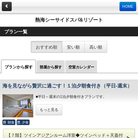
HOME
熱海シーサイドスパ&リゾート
プラン一覧
おすすめ順
安い順
高い順
プランから探す
部屋から探す
空室カレンダー
海を見ながら贅沢に過ごす！１泊夕朝食付き（平日‐週末）
■平日～週末の1泊夕朝食付きプランです。
オーシャンビューの客室・源泉かけ流しの露天風呂・清潔感
もっと見る
溢れるレストランを堪能しながら、至福のひとときをお過ご
しください。
朝食
夕食
◆お部屋
お部屋から見る景色は「感動」間違いなし。
【７階】ツインアジアンルーム洋室◆ツインベッド＋天蓋付
相模湾から昇る朝日や熱海の夜景が一望できます。