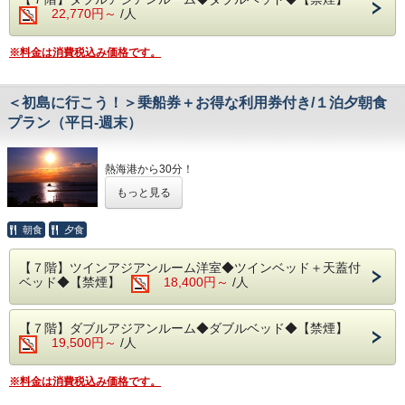
予約状況に応じて入場時間を分けさせていただく場合があり
◆その他の税
22,770円～
/人
＊当プランは大人のみとなります。
ます。
入湯税150円、宿泊税200円が大人のお客様はかかります。
お子様がいらっしゃる場合、ご宿泊代は現地精算となりま
ご理解、ご協力くださいますようお願い申し上げます。
す。
※料金は消費税込み価格です。
事前にホテルまでご連絡をお願いいたします。
◆大浴場
良質な熱海温泉を是非ご堪能くださいませ。
◆お部屋
源泉かけ流しの露天風呂は、湯船に浸かれば至福のひと時に
お部屋から見る景色は「感動」間違いなし。
＜初島に行こう！＞乗船券＋お得な利用券付き/１泊夕朝食
なること間違いなしです。
相模湾の朝焼けや熱海の夜景が一望できます。
・15:00～24:00（最終入場 23:30）
プラン（平日‐週末）
※3名様以上でご宿泊の際は、ご就寝時に畳・ソファースペ
・ 6:00～10:30（最終入場 10:00）
ースにお客様自身でお布団を敷いていただきます。
◆エステ・貸切露天風呂
熱海港から30分！
◆お食事
事前予約制となります。
温暖で1年中南国の花が咲く「初島」に、クルーズ船でプチ
レストラン「The Dining OCEAN'S GIFT」は和・洋を中心
詳細につきましては＜0557-82-8111＞までお問い合わせく
もっと見る
船旅できる贅沢なプラン。島のどこにいても波の音が聞こえ
とした多彩な料理をご用意しております。
ださい。
るアイランドリゾートで、極上のひとときをお楽しみくださ
朝食は相模湾から昇る朝日を肌で感じながら、夕食は夜景を
い。
朝食
夕食
目の前に当館のビュッフェをお楽しみください。
◆駐車場
※夕暮れ時に海を見ながらお召し上がりいただく夕食は格別
1日1台1,200円となります。
＊セット券は、当日チェックイン前のお渡しも可能でござい
です！
※30台と限りがあり先着順となります。
【７階】ツインアジアンルーム洋室◆ツインベッド＋天蓋付
ます。
※体験型の浜焼きやピザ、カニがお楽しみいただけます。
※満車の場合は、ホテルよりご連絡いたします。（近隣のコ
ベッド◆【禁煙】
18,400円～
/人
＊R-Asia・島の湯・サルトビ・VOUTANから2施設をご利用
※内容・品数は時期によって異なる場合がございます。
インパーキン
いただけます。
グをお客様ご自身でご利用下さい。
※サルトビのご利用はセット券が2枚分必要となります。
・夕食 17:30～21:00（最終入場 20:00）
【７階】ダブルアジアンルーム◆ダブルベッド◆【禁煙】
また、入場制限がかかりご利用いただけない場合がござい
・朝食 7:00～ 9:30（最終入場 9:00）
◆その他の税
19,500円～
/人
ます。
入湯税150円、宿泊税200円が大人のお客様はかかります。
その際、ご返金は出来兼ねますので予めご了承ください。
予約状況に応じて入場時間を分けさせていただく場合があり
＊小学生未満の方のご追加分は、現地精算となります。
ます。
※料金は消費税込み価格です。
＊天候・波の状況により運行状況（欠航）が変わる場合があ
ご理解、ご協力くださいますようお願い申し上げます。
ります。