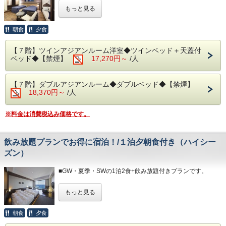
ます。
ご夕食時に飲み放題がおひとり様通常2,420円のところ、当
＊３歳未満のお子様がいらっしゃる際は備考欄へご記入下さ
・場所等の詳細につきましては、当館公式ホームページの
もっと見る
プランでのご予約に限り1,870円とお得にお楽しみいただけ
い。
「アクセス」に記載しております。
◆大浴場
ます。
＊３名様以上のご利用時はご就寝の際に畳・ソファーペース
良質な熱海温泉をご堪能くださいませ。
（金額はプランに含まれています。）
朝食
夕食
にごお客様
源泉かけ流しの露天風呂は湯船に浸かれば至福のひと時・間
ご自身でお布団を敷いて頂いております。
違いなし！
提供内容：生ビール・ハイボール・サワー・果実酒・ワイ
【７階】ツインアジアンルーム洋室◆ツインベッド＋天蓋付
・15:00～24:00（最終入場 23:30）
ン・焼酎
◆お食事
ベッド◆【禁煙】
17,270円～
/人
・ 6:00～10:30（最終入場 10:00）
日本酒・カクテル
和・洋食を中心に多彩な料理をご用意しております。
朝食は海を眺めながら、夕食は夜景を目の前に当館のビュッ
◆エステ・貸切露天風呂
＊当プランは大人のみとなります。
フェをお楽しみください。
事前予約制でございます。
【７階】ダブルアジアンルーム◆ダブルベッド◆【禁煙】
お子様がいらっしゃる場合、ご宿泊代は現地精算となりま
※夕暮れ時に海を見ながらお召し上がりいただく時間は格別
＜0557-82-8111＞までお問い合わせ下さい。
18,370円～
/人
す。
です！
事前にホテルまでご連絡をお願いいたします。
◆駐車場
＊体験型の浜焼きやピザ、カニもお楽しみいただけます。
※料金は消費税込み価格です。
1日1台1,200円/台数に限りがあり、先着順となります。
◆お部屋
＊内容・品数は時期によって異なる場合がございます。
※満車の場合はホテルよりご連絡いたします。（近隣のコイ
お部屋から見る景色は「感動」間違いなし。
（写真はイメージとなります。）
ンパーキング
相模湾の朝焼けや熱海の夜景が一望できます。
をご自身でご利用下さい。）
※3名様以上でご宿泊の際は、ご就寝時に畳・ソファースペ
飲み放題プランでお得に宿泊！/１泊夕朝食付き（ハイシー
・夕食 17:30～21:00（最終入場 20:00）
※駐車場はホームページの「アクセス欄」をご確認くださ
ースにお客様自身でお布団を敷いていただきます。
・朝食 7:00～ 9:30（最終入場 9:00）
ズン）
い。
◆お食事
予約状況に応じて入場時間を分けさせていただく場合があり
■GW・夏季・SWの1泊2食+飲み放題付きプランです。
◆その他の税
レストラン「The Dining OCEAN'S GIFT」は和・洋を中心
ます。
入湯税150円、宿泊税200円が大人のお客様は掛ります。
とした多彩な料理をご用意しております。
ご夕食時に飲み放題がおひとり様通常2,420円のところ、当
＊備考欄にて交通手段をご記入ください。
朝食は相模湾から昇る朝日を肌で感じながら、夕食は夜景を
◆大浴場
もっと見る
プランでのご予約に限り1,870円とお得にお楽しみいただけ
＜専用駐車場につきまして＞
目の前に当館のビュッフェをお楽しみください。
良質な熱海温泉をご堪能くださいませ。
ます。
・１日/１台1,200円、ご宿泊予約の先着順でご案内をしてお
※夕暮れ時に海を見ながらお召し上がりいただく夕食は格別
源泉かけ流しの露天風呂は湯船に浸かれば至福のひと時・間
（金額はプランに含まれています。）
ります。
朝食
夕食
です！
違いなし！
・台数には限りがございます。ご用意ができない場合、その
※体験型の浜焼きやピザ、カニがお楽しみいただけます。
・15:00～24:00（最終入場 23:30）