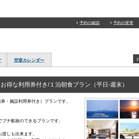
予約の確認
予約の変更
す
空室カレンダー
お得な利用券付き/１泊朝食プラン（平日‐週末）
船券・施設利用券付き）プランです。
でプチ船旅のできるプランです。
お渡しも出来ます。