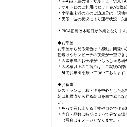
＊R-Asia・島の湯・サルトビ・VOU
※サルトビのご利用はセット券が2枚
＊小学生未満の方のご追加分は、現地
＊天候・波の状況により運行状況（欠
＊PICA初島は木曜日が休業となります
◆お部屋
お部屋から見る景色は「感動」間違い
朝焼けやサンビーチの夜景が一望でき
＊３歳未満のお子様がいらっしゃる場
＊３名様以上のご宿泊は、ご就寝の
身でお布団を敷いて頂いております
◆お食事
レストランは、和・洋を中心としたお
朝は相模湾から昇る朝日を肌で感じな
い。
＊炙って召し上がる干物や自身で作る
＊内容・品数は時期によって異なる場
（写真はイメージとなります。）