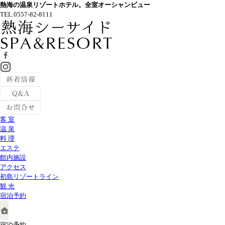
熱海の温泉リゾートホテル。全室オーシャンビュー
TEL.
0557-82-8111
客 室
温 泉
料 理
エステ
館内施設
アクセス
初島リゾートライン
観 光
宿泊予約
宿泊予約