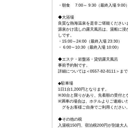
・朝食 7:00～ 9:30（最終入場 9:00
◆大浴場
良質な熱海温泉を是非ご堪能ください
源泉かけ流しの露天風呂は、湯船に浸
しです。
・15:00～24:00（最終入場 23:30）
・ 6:00～10:30（最終入場 10:00）
◆エステ・岩盤浴・貸切露天風呂
事前予約制です。
詳細については＜0557-82-8111
◆駐車場
1日1台1,200円となります。
※30台と限りがあり、先着順の受付と
※満車の場合は、ホテルよりご連絡い
グをお客様ご自身でご利用ください
◆その他の税
入湯税150円、宿泊税200円が別途大