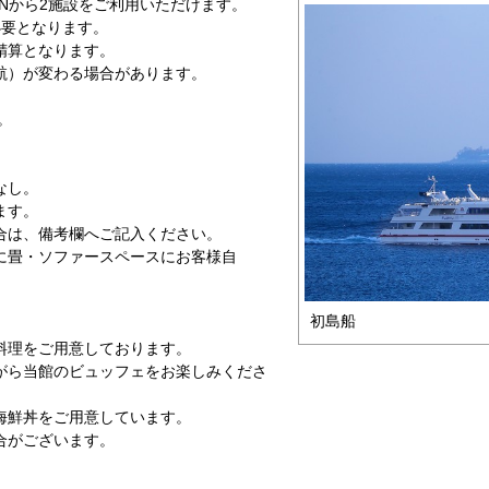
TANから2施設をご利用いただけます。
必要となります。
精算となります。
航）が変わる場合があります。
。
なし。
ます。
合は、備考欄へご記入ください。
際に畳・ソファースペースにお客様自
。
初島船
料理をご用意しております。
がら当館のビュッフェをお楽しみくださ
海鮮丼をご用意しています。
合がございます。