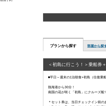
プランから探す
部屋から探
＜初島に行こう！＞乗船券＋
■平日～週末の1泊朝食+初島（往復乗
熱海港から30分！
南国の花が咲く「初島」にクルーズ船
＊セット券は、当日チェックイン前の