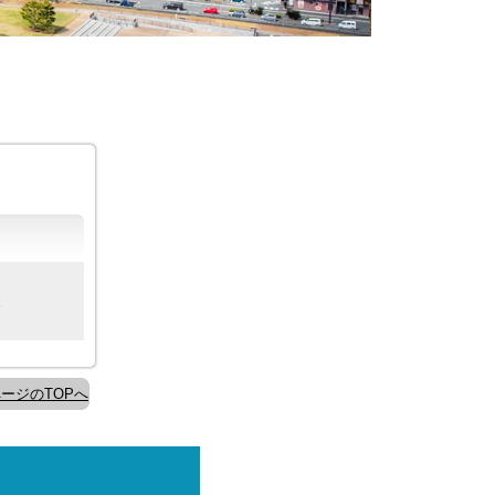
。
ージのTOPへ