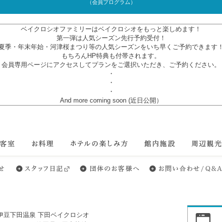
（会員プログラム）
ベイクロシオファミリーはベイクロシオをもっと楽しめます！
第一弾は人気シーズン先行予約受付！
夏季・年末年始・河津桜まつり等の人気シーズンをいち早くご予約できます
もちろんHP特典も付帯されます。
会員専用ページにアクセスしてプランをご選択いただき、ご予約ください。
・
・
・
And more coming soon (近日公開）
室
お料理
ホテルの楽しみ方
館内施設
周辺観光／ビ
伊豆下田温泉 下田ベイクロシオ