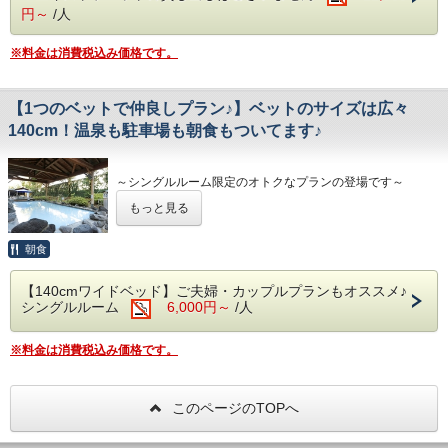
（7/1～9/15までは夏季繁忙期としてバス・トラックの
■注意点■
た場合の返金対応は致しません
円～
/人
駐車はできません）
※連泊の場合は『しきさい御膳』と『日替わり御膳』と『を
・【チェックイン】16:00～、【チェックア
日替わりで交互に提供させていただきます
ウト】～10:00
※料金は消費税込み価格です。
■注意点■
※料理の内容は、仕入れ状況により変更になる場合がござい
・【チェックイン】16:00～、【チェックアウト】～10:00
ます
・お部屋は全て禁煙です。喫煙は各喫煙スペ
・お部屋は全て禁煙です。喫煙は各喫煙スペースにてお願い
ースにてお願いします
します
■大浴場■
【1つのベットで仲良しプラン♪】ベットのサイズは広々
・入れ墨・タトゥーやシール等のある方はご入館いただけま
※客室にバスルームはございません。大浴場をご利用下さい
・入れ墨・タトゥーやシール等のある方はご
140cm！温泉も駐車場も朝食もついてます♪
せん
※下記時間は、点検及び清掃の為ご入浴できません
入館いただけません
・午前2:00～6:00
・午前9:00～10:00
・海外在住の方は、チェックイン時パスポー
～シングルルーム限定のオトクなプランの登場です～
※夜間の安全の為、サウナは24時、露天風呂は25時で閉鎖
トのコピーを取らせていただきます。
もっと見る
カップル・親子その他様々なペアの方におすすめのお得なプ
■無料駐車場■
ランです。
※バス・トラックの駐車は事前にご連絡をお願い致し
朝食
ます。
注意点
（7/1～9/15までは夏季繁忙期としてバス・トラックの
・定員は２名のプランとなります。
【140cmワイドベッド】ご夫婦・カップルプランもオススメ♪
駐車はできません）
・部屋広さ約12㎡ ベットの広さ140cmの広々サイズ！！
シングルルーム
6,000円～
/人
・ベットは一つのため毛布など貸ぶとんの貸出はございませ
■朝食■
ん。
※午前6:00～9:00の間にお召しあがりください
・簡易ベット（エキストラベット）のご用意がございませ
※料金は消費税込み価格です。
ん。
■未就学のお子様■
・アメニティ（歯ブラシ・お茶・ミネラルウォーター）は人
・おむつの取れていないお子様は大浴場の利用に制限があり
数分ご用意致します。
ます
このページのTOPへ
■注意点■