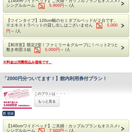
【140cmワイドベッド】ご夫婦・カップルプランもオススメ♪
※下記の時間は、機械点検及び風呂清掃の為ご入浴できませ
シングルルーム
5,900円～
/人
ん
・午前2:00～6:00
・午前9:00～10:00
■大浴場■
【ツインタイプ】120cm幅のセミダブルベッドが２台です。
※夜間の安全の為、サウナは24:00、露天風呂は25:00で閉
世界遺産富士山の麓、静岡県富士宮市で営業
※エキストラベットの貸し出しはございません
5,000
鎖いたします
円～
/人
しております天然温泉施設『富嶽温泉花の
■レストラン■
湯』
ご当地グルメの「富士宮やきそば」や和洋中のバリエーショ
ン豊富なお料理やおつまみやスイーツをご賞味ください
【和洋室】限定2室！ファミリー＆グループに！ベット2つと
バリエーション豊富な湯船やサウナを愉しめ
自社製造のクラフトビールや富士宮の地酒等も好評です
敷き布団３組
5,000円～
/人
る温泉のテーマパーク！
※ラストオーダー／21:30
※ホテルの客室にバスルームはございませ
※料金は消費税込み価格です。
■朝食■
ん。大浴場をご利用下さい
ご宿泊者様の朝食は無料サービスです
※午前6:00～9:00の間にお召しあがりください
※下記の時間は、機械点検及び風呂清掃の為
「2000円分ついてます！】館内利用券付プラン！
ご入浴できません
■無料駐車場■
※バス・トラックの駐車は事前にご連絡をお願い致し
・午前2:00～6:00
ます。
このプランは・・・
・午前9:00～10:00
（7/1～9/15までは夏季繁忙期としてバス・トラックの
スタンダードプランに2000円分の館内利用券が付いてとっ
もっと見る
※サウナは24:00、露天風呂は25:00で閉鎖い
駐車はできません）
てもオトク！
館内のレストラン・売店・リラクゼーションをご利用される
たします
方にオススメ！
■未就学のお子様■
朝食
※館内利用券の有効期限は「チェックアウトまで」です
・おむつの取れていないお子様は大浴場の利用に制限がござ
※本プランは大人の方限定です
います
■レストラン■
【140cmワイドベッド】ご夫婦・カップルプランもオススメ♪
※館内利用券の返金及び、換金は出来ません
シングルルーム
7,500円～
/人
ご当地グルメの「富士宮やきそば」や和洋中
■注意点■