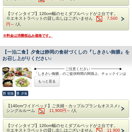
■大浴場■
・【チェックイン】16:00～、【チェックアウト】～10:00
のバリエーション豊富なお料理やおつまみや
世界遺産富士山の麓、静岡県富士宮市で営業しております天
・お部屋は全て禁煙です。喫煙は各喫煙スペースにてお願い
スイーツをご賞味ください
【ツインタイプ】120cm幅のセミダブルベッドが２台です。
然温泉施設『富嶽温泉花の湯』
します
※エキストラベットの貸し出しはございません
7,500
バリエーション豊富な湯船やサウナを愉しめる温泉のテーマ
・入れ墨・タトゥーやシール等のある方はご入館いただけま
自社製造のクラフトビールや富士宮の地酒等
パーク！
せん
円～
/人
も好評です
※ホテルの客室にバスルームはございません。大浴場をご利
用下さい
※ラストオーダー／21:30
※料金は消費税込み価格です。
※下記の時間は、機械点検及び風呂清掃の為ご入浴できませ
ん
・午前2:00～6:00
■朝食■
・午前9:00～10:00
【一泊二食】夕食は静岡の食材づくしの『しきさい御膳』を
ご宿泊者様の朝食は無料サービスです
※夜間の安全の為、※サウナは24:00、露天風呂は25:00で
お召し上がりください♪
閉鎖いたします
※午前6:00～9:00の間にお召しあがりくださ
■━━━━━━━━ ご注意ください ━━━━━━━━■
い
■レストラン■
「しきさい御膳」のご提供時間の関係上、チェックインは
ご当地グルメの「富士宮やきそば」や和洋中のバリエーショ
20:00までにお願い致します
ン豊富なお料理やおつまみやスイーツをご賞味ください
もっと見る
チェックイン時間が20:00以降の場合は、お食事のご提供が
■無料駐車場■
自社製造のクラフトビールや富士宮の地酒等も好評です
出来なくなります
※ラストオーダー／21:30
普通車300台完備
その場合のご返金は致しかねます
朝食
夕食
■━━━━━━━━━━━━━━━━━━━━━━━■
※バス・トラックの駐車の場合は事前にご連
■朝食■
ご宿泊者様の朝食は無料サービスです
絡くださいませ
【140cmワイドベッド】ご夫婦・カップルプランもオススメ♪
■夕食について■
※午前6:00～9:00の間にお召しあがりください
シングルルーム
11,900円～
/人
静岡の食材づくしの新夕食メニュー『しきさい御膳』の登場
（7/1～9/15及び12/28～1/3は繁忙期のため大
です ♪
■無料駐車場■
型車両の駐車はできません）
※営業時間の都合上、20:00までにレストランにお越しくだ
※バス・トラックの駐車は事前にご連絡をお願い致し
【ツインタイプ】120cm幅のセミダブルベッドが２台です。
さい
ます。
※エキストラベットの貸し出しはございません
11,900
※お客様のご都合により夕食をお召しあがりいただけなかっ