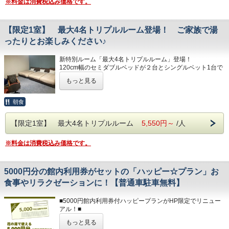
※料金は消費税込み価格です。
あらかじめご了承ください。
■朝食■
・海外在住の方はチェックイン時、パスポートのコピーを取
ご宿泊者様は全プラン朝食付きです。
らせていただきます。
※午前6:00～9:00の間にお召しあがりください。
【限定1室】 最大4名トリプルルーム登場！ ご家族で湯
※営業時間の都合上、20:30までにレストランにお越し
■無料駐車場■
ったりとお楽しみください♪
ください
普通車300台完備
※バス・トラックの駐車は出来ません
※お客様のご都合により夕食をお召しあがりいただけ
新特別ルーム「最大4名トリプルルーム」登場！
なかった場合の返金対応は致しません
120cm幅のセミダブルベッドが２台とシングルベット1台で
■未就学のお子様■
構成されております。
・おむつの取れていないお子様は大浴場の利用に制限がござ
※料理の内容は、仕入れ状況により変更になる場合が
もっと見る
ファミリーでのご宿泊におすすめです！最大４名様でお泊り
います。
ございます
いただけます。
（シャワーのみ利用可。大浴場湯舟の利用不可。）
※エキストラベット、寝具等の貸し出しはございません。ご
朝食
※女性浴室内のモンローバスまたは男女の浴室内のベビーバ
了承くださいませ。
スをご利用ください。
■大浴場■
※7歳以上のお子様は静岡県の条例により混浴出来ません。
【限定1室】 最大4名トリプルルーム
5,550円～
/人
トリプルルームは１室のみ！！！思い立ったらすぐにご予約
※客室にバスルームはございません。大浴場をご利用
下さい！
■大浴場■
下さい
※料金は消費税込み価格です。
・内湯……10：00～翌2：00まで
■レストラン■
・サウナ…10：00～翌1：00まで
※下記時間は、点検及び清掃の為ご入浴できません
ご当地グルメの「富士宮やきそば」や和洋中のバリエーショ
・露天……10：00～24：00まで
・午前2:00～6:00
ン豊富なお料理やおつまみやスイーツをご賞味ください。
※時間により、一部営業していないお風呂がございます。
5000円分の館内利用券がセットの「ハッピー☆プラン」お
自社製造のクラフトビールや富士宮の地酒等も好評です。
※朝風呂…6：00～9：00まで、内湯のみ営業となります。
・午前9:00～10:00
食事やリラクゼーションに！【普通車駐車無料】
※ラストオーダー／21:30
（露天の朝風呂は春～秋のシーズンのみ1か所解放いたしま
※夜間の安全の為、サウナは24時、露天風呂は25時で
す。）
■朝食■
閉鎖
■5000円館内利用券付ハッピープランがHP限定でリニュー
ご宿泊者様の朝食は無料サービスです。
■注意点■
アル！■
※冬季期間は安全の為、朝風呂6:00~9:00の
※午前6:00～9:00の間にお召しあがりください。
・【チェックイン】16:00～、【チェックアウト】～10:00
もっと見る
間露天風呂を閉鎖いたします。
・お部屋は全て禁煙です。喫煙は各喫煙スペースにてお願い