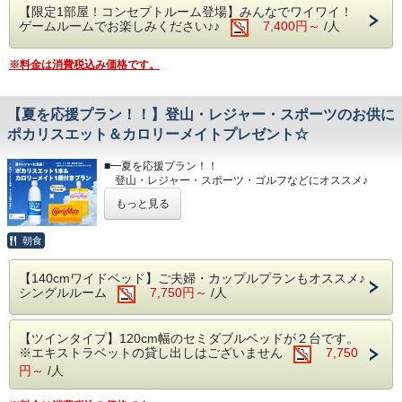
【限定1部屋！コンセプトルーム登場】みんなでワイワイ！
特典
ゲームルームでお楽しみください♪♪
7,400円～
/人
・60インチのテレビと約20種類の懐かしいソフト内蔵のテ
レビゲーム2種類がご利用いただけます。
・ボードゲーム、レクリエーションゲーム、立体パズルゲー
※料金は消費税込み価格です。
ムが設置されています。
・部屋付け設備 上記のゲーム他、ブランケット・帽子・ボ
ードゲーム用マットあり！
【夏を応援プラン！！】登山・レジャー・スポーツのお供に
・お部屋に「罰ゲーム用ドリンク」がございますので、罰ゲ
ームなどにご利用ください。
ポカリスエット＆カロリーメイトプレゼント☆
・お菓子サービスあり！
・『エッグハント』にチャレンジすると更にお菓子をプレゼ
■━夏を応援プラン！！
ント！
登山・レジャー・スポーツ・ゴルフなどにオススメ♪
ポカリスエット＆カロリーメイトが貰える
＜注意点＞
もっと見る
☆━■
・お部屋のゲームは汚したり、壊さないようにご利用くださ
ホテルチェックイン時に、
い。
ポカリ×1本＆カロリーメイト（ブロックタイプまたはゼリ
朝食
・夜中のゲームのご利用は声を控えてご利用ください。
ータイプ）×1個を
・各店舗へはマイカー及び公共交通機関でご移動ください。
プレゼントいたします。
・各店舗の営業日・休業日等はフロントにてご確認くださ
【140cmワイドベッド】ご夫婦・カップルプランもオススメ♪
■━━━━━━━━━━━━━━━━━━━━━━━━━━━
い。
シングルルーム
7,750円～
/人
・お部屋は最大5人までです。
＜特典＞
・こちらのプランで宿泊予約のお客様に、
■レストラン■
【ツインタイプ】120cm幅のセミダブルベッドが２台です。
ポカリスエット（500㎖ペットボトル）×1本と
ご当地グルメの「富士宮やきそば」や和洋中のバリエーショ
※エキストラベットの貸し出しはございません
7,750
カロリーメイト（ブロックタイプまたはゼリータイプ）
ン豊富なお料理やおつまみやスイーツをご賞味ください。
×1個を
円～
/人
自社製造のクラフトビールや富士宮の地酒等も好評です。
プレゼントいたします。
※営業時間11：00～22：00 ラストオーダー／21:30