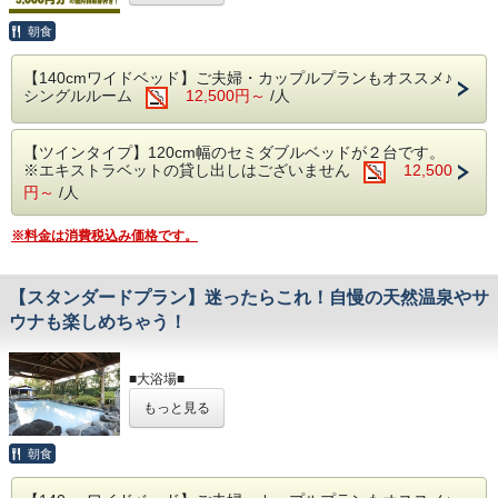
■無料駐車場■
このプランは・・・
します。
あらかじめご了承ください。
普通車300台完備
・入れ墨・タトゥーやシール等のある方はご入館いただけま
朝食
館内のレストラン・売店・リラクゼーションをご利用
※バス・トラックの駐車は出来ません
せん。
される方にオススメの1部屋に付き5000円分の館内利用
・海外在住の方はチェックイン時、パスポートのコピーを取
■無料駐車場■
■未就学のお子様■
【140cmワイドベッド】ご夫婦・カップルプランもオススメ♪
らせていただきます。
券が1枚付くプランです♪
・おむつの取れていないお子様は大浴場の利用に制限がござ
シングルルーム
12,500円～
/人
※バス・トラックの駐車は事前にご連絡をお願い致し
います。
ます。
※館内利用券の有効期限は「チェックアウト
【ツインタイプ】120cm幅のセミダブルベッドが２台です。
（7/1～9/15までは夏季繁忙期としてバス・トラックの
まで」です
■注意点■
※エキストラベットの貸し出しはございません
12,500
駐車はできません）
・【チェックイン】16:00～、【チェックアウト】～10:00
※本プランは大人の方限定です
円～
/人
・お部屋は全て禁煙です。喫煙は各喫煙スペースにてお願い
※館内利用券の返金及び、換金は出来ません
します。
■朝食■
※料金は消費税込み価格です。
・入れ墨・タトゥーやシール等のある方はご入館いただけま
せん。
※午前6:00～9:00の間にお召しあがりください
【スタンダードプラン】迷ったらこれ！自慢の天然温泉やサ
■━━━━━━━━ ご注意ください
■注意点■
ウナも楽しめちゃう！
━━━━━━━━■
・【チェックイン】16:00～、【チェックアウト】～
館内利用券をご利用いただけるサービスの営
10:00
業時間の都合上、チェックインは20：00まで
■大浴場■
・お部屋は
全て禁煙
です。喫煙は各喫煙スペースにて
世界遺産富士山の麓、静岡県富士宮市で営業しております天
にお願い致します
もっと見る
然温泉施設『富嶽温泉花の湯』
お願いします
チェックイン時間が20：00以降の場合は、ス
開放的な大露天風呂や多種多様な湯船やサウナを愉しめる温
・
入れ墨・タトゥーやシール等のある方はご入館いた
泉のテーマパーク！
朝食
タンダードプランに変更させていただきます
※ホテルの客室にバスルームはございません。大浴場をご利
だけません
■━━━━━━━━━━━━━━━━━━━━
用下さい