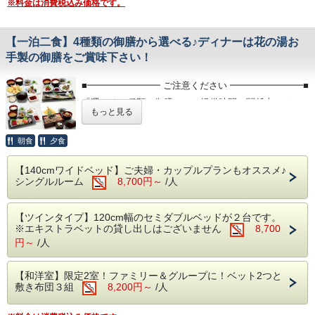
※料金は消費税込み価格です。
＜注意点＞
■朝食■
・プレゼントの種類の変更は出来ません。
ご宿泊者様の朝食は無料サービスです。
・カロリーメイトのタイプ・味は選べません。
※午前6:00～9:00の間にお召しあがりください。
・プレゼントはチェックイン時ホテルフロントでのお渡しで
【一泊二食】4種類の御膳から選べる♪ディナーは花の湯お
す。
手製の御膳をご賞味下さい！
■無料駐車場■
・こちらのプランでのお申し込みで、プレゼント無しで宿泊
普通車300台完備
代をお値引きする
※バス・トラックの駐車は出来ません
事は出来ません。
■━━━━━━━━ ご注意ください ━━━━━━━━■
■未就学のお子様■
「選べる４種類の御膳」のご提供時間の関係上、チェ
■レストラン■
もっと見る
・おむつの取れていないお子様は大浴場の利用に制限がござ
ご当地グルメの「富士宮やきそば」や和洋中のバリエーショ
ックインは20:00までにお願い致します
います。
ン豊富なお料理やおつまみやスイーツをご賞味ください。
・7歳以上のお子様は混浴出来ません（県の条例により）。
チェックイン時間が20:00以降の場合は、キャンセルと
朝食
夕食
自社製造のクラフトビールや富士宮の地酒等も好評です。
※営業時間11：00～22：00 ラストオーダー／21:30
させていただく場合がございます
■大浴場■
・内湯……10：00～翌2：00まで
【140cmワイドベッド】ご夫婦・カップルプランもオススメ♪
当日80%、不泊100%のキャンセル料となります。
■キッズプレイパーク■
・サウナ…10：00～翌1：00まで
シングルルーム
8,700円～
/人
2026年2月22日OPEN！イートインコーナー・ベビールーム
■━━━━━━━━━━━━━━━━━━━━━━━■
・露天……10：00～24：00まで
完備♪
※時間により、一部営業していないお風呂がございます。
陽だまりカフェ営業時間10：00～17：00 ラストオーダー
※朝風呂…6：00～9：00まで、内湯のみ営業となります。
【ツインタイプ】120cm幅のセミダブルベッドが２台です。
／16:30
■夕食について■
（露天の朝風呂は春～秋のシーズンのみ1か所解放いたしま
※エキストラベットの貸し出しはございません
8,700
キッズプレイパーク営業時間10：00～22：00
花の湯御膳(刺身と天ぷらの盛り合わせ)、う
す。）
円～
/人
※チェックイン前、チェックアウト後は有料
な丼天ざる御膳、お造り御膳、旬の焼き魚御
《キッズプレイパーク対象年齢》
■注意点■
ちびっこエリア（0才～3才）
膳の４種類からお一つお選びいただけます！
・【チェックイン】16:00～、【チェックアウト】～10:00
【和洋室】限定2室！ファミリー＆グループに！ベット2つと
キッズエリア（4才～6才）
・お部屋は全て禁煙です。喫煙は各喫煙スペースにてお願い
敷き布団３組
※お食事によってはお時間かかるものがござ
8,200円～
/人
※7才以上のお子様はご利用いただけません。
します。
ベビールーム完備（授乳室／おむつ台）
います。
・入れ墨・タトゥーやシール等のある方はご入館いただけま
せん。