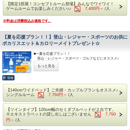
【限定1部屋！コンセプトルーム登場】みんなでワイワイ！
特典
ゲームルームでお楽しみください♪♪
7,400円～
/人
・60インチのテレビと約20種類の懐かしいソフト内蔵のテ
レビゲーム2種類がご利用いただけます。
・ボードゲーム、レクリエーションゲーム、立体パズルゲー
※料金は消費税込み価格です。
ムが設置されています。
・部屋付け設備 上記のゲーム他、ブランケット・帽子・ボ
ードゲーム用マットあり！
【夏を応援プラン！！】登山・レジャー・スポーツのお供に
・お部屋に「罰ゲーム用ドリンク」がございますので、罰ゲ
ームなどにご利用ください。
ポカリスエット＆カロリーメイトプレゼント☆
・お菓子サービスあり！
・『エッグハント』にチャレンジすると更にお菓子をプレゼ
■━夏を応援プラン！！
ント！
登山・レジャー・スポーツ・ゴルフなどにオススメ♪
ポカリスエット＆カロリーメイトが貰える
＜注意点＞
もっと見る
☆━■
・お部屋のゲームは汚したり、壊さないようにご利用くださ
ホテルチェックイン時に、
い。
ポカリ×1本＆カロリーメイト（ブロックタイプまたはゼリ
朝食
・夜中のゲームのご利用は声を控えてご利用ください。
ータイプ）×1個を
・各店舗へはマイカー及び公共交通機関でご移動ください。
プレゼントいたします。
・各店舗の営業日・休業日等はフロントにてご確認くださ
【140cmワイドベッド】ご夫婦・カップルプランもオススメ♪
■━━━━━━━━━━━━━━━━━━━━━━━━━━━
い。
シングルルーム
7,750円～
/人
・お部屋は最大5人までです。
＜特典＞
・こちらのプランで宿泊予約のお客様に、
■レストラン■
【ツインタイプ】120cm幅のセミダブルベッドが２台です。
ポカリスエット（500㎖ペットボトル）×1本と
ご当地グルメの「富士宮やきそば」や和洋中のバリエーショ
※エキストラベットの貸し出しはございません
7,750
カロリーメイト（ブロックタイプまたはゼリータイプ）
ン豊富なお料理やおつまみやスイーツをご賞味ください。
×1個を
円～
/人
自社製造のクラフトビールや富士宮の地酒等も好評です。
プレゼントいたします。
※営業時間11：00～22：00 ラストオーダー／21:30