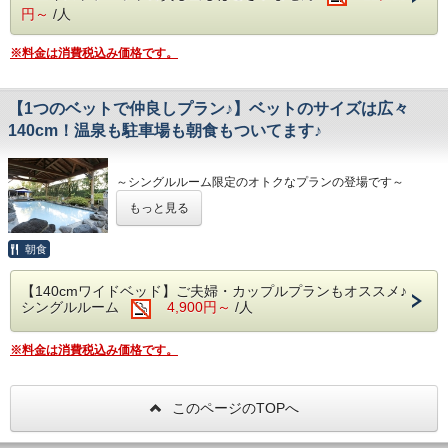
（7/1～9/15までは夏季繁忙期としてバス・トラックの
■注意点■
た場合の返金対応は致しません
円～
/人
駐車はできません）
※連泊の場合は『しきさい御膳』と『日替わり御膳』と『を
・【チェックイン】16:00～、【チェックア
日替わりで交互に提供させていただきます
ウト】～10:00
※料金は消費税込み価格です。
■注意点■
※料理の内容は、仕入れ状況により変更になる場合がござい
・【チェックイン】16:00～、【チェックアウト】～10:00
ます
・お部屋は全て禁煙です。喫煙は各喫煙スペ
・お部屋は全て禁煙です。喫煙は各喫煙スペースにてお願い
ースにてお願いします
します
■大浴場■
【1つのベットで仲良しプラン♪】ベットのサイズは広々
・入れ墨・タトゥーやシール等のある方はご入館いただけま
※客室にバスルームはございません。大浴場をご利用下さい
・入れ墨・タトゥーやシール等のある方はご
140cm！温泉も駐車場も朝食もついてます♪
せん
※下記時間は、点検及び清掃の為ご入浴できません
入館いただけません
・午前2:00～6:00
・午前9:00～10:00
・海外在住の方は、チェックイン時パスポー
～シングルルーム限定のオトクなプランの登場です～
※夜間の安全の為、サウナは24時、露天風呂は25時で閉鎖
トのコピーを取らせていただきます。
もっと見る
カップル・親子その他様々なペアの方におすすめのお得なプ
■無料駐車場■
ランです。
※バス・トラックの駐車は事前にご連絡をお願い致し
朝食
ます。
注意点
（7/1～9/15までは夏季繁忙期としてバス・トラックの
・定員は２名のプランとなります。
【140cmワイドベッド】ご夫婦・カップルプランもオススメ♪
駐車はできません）
・部屋広さ約12㎡ ベットの広さ140cmの広々サイズ！！
シングルルーム
4,900円～
/人
・ベットは一つのため毛布など貸ぶとんの貸出はございませ
■朝食■
ん。
※午前6:00～9:00の間にお召しあがりください
・簡易ベット（エキストラベット）のご用意がございませ
※料金は消費税込み価格です。
ん。
■未就学のお子様■
・アメニティ（歯ブラシ・お茶・ミネラルウォーター）は人
・おむつの取れていないお子様は大浴場の利用に制限があり
数分ご用意致します。
ます
このページのTOPへ
■注意点■