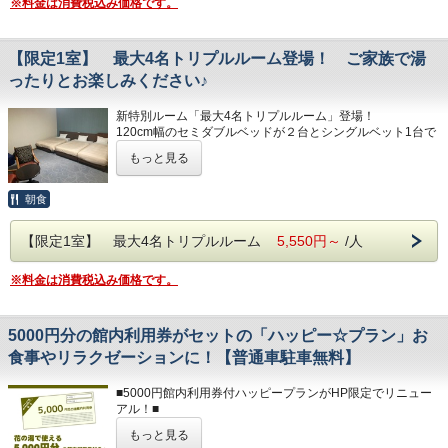
※料金は消費税込み価格です。
あらかじめご了承ください。
■朝食■
・海外在住の方はチェックイン時、パスポートのコピーを取
ご宿泊者様は全プラン朝食付きです。
らせていただきます。
※午前6:00～9:00の間にお召しあがりください。
【限定1室】 最大4名トリプルルーム登場！ ご家族で湯
※営業時間の都合上、20:30までにレストランにお越し
■無料駐車場■
ったりとお楽しみください♪
ください
普通車300台完備
※バス・トラックの駐車は出来ません
※お客様のご都合により夕食をお召しあがりいただけ
新特別ルーム「最大4名トリプルルーム」登場！
なかった場合の返金対応は致しません
120cm幅のセミダブルベッドが２台とシングルベット1台で
■未就学のお子様■
構成されております。
・おむつの取れていないお子様は大浴場の利用に制限がござ
※料理の内容は、仕入れ状況により変更になる場合が
もっと見る
ファミリーでのご宿泊におすすめです！最大４名様でお泊り
います。
ございます
いただけます。
（シャワーのみ利用可。大浴場湯舟の利用不可。）
※エキストラベット、寝具等の貸し出しはございません。ご
朝食
※女性浴室内のモンローバスまたは男女の浴室内のベビーバ
了承くださいませ。
スをご利用ください。
■大浴場■
※7歳以上のお子様は静岡県の条例により混浴出来ません。
【限定1室】 最大4名トリプルルーム
5,550円～
/人
トリプルルームは１室のみ！！！思い立ったらすぐにご予約
※客室にバスルームはございません。大浴場をご利用
下さい！
■大浴場■
下さい
※料金は消費税込み価格です。
・内湯……10：00～翌2：00まで
■レストラン■
・サウナ…10：00～翌1：00まで
※下記時間は、点検及び清掃の為ご入浴できません
ご当地グルメの「富士宮やきそば」や和洋中のバリエーショ
・露天……10：00～24：00まで
・午前2:00～6:00
ン豊富なお料理やおつまみやスイーツをご賞味ください。
※時間により、一部営業していないお風呂がございます。
5000円分の館内利用券がセットの「ハッピー☆プラン」お
自社製造のクラフトビールや富士宮の地酒等も好評です。
※朝風呂…6：00～9：00まで、内湯のみ営業となります。
・午前9:00～10:00
食事やリラクゼーションに！【普通車駐車無料】
※ラストオーダー／21:30
（露天の朝風呂は春～秋のシーズンのみ1か所解放いたしま
※夜間の安全の為、サウナは24時、露天風呂は25時で
す。）
■朝食■
閉鎖
■5000円館内利用券付ハッピープランがHP限定でリニュー
ご宿泊者様の朝食は無料サービスです。
■注意点■
アル！■
※冬季期間は安全の為、朝風呂6:00~9:00の
※午前6:00～9:00の間にお召しあがりください。
・【チェックイン】16:00～、【チェックアウト】～10:00
もっと見る
間露天風呂を閉鎖いたします。
・お部屋は全て禁煙です。喫煙は各喫煙スペースにてお願い