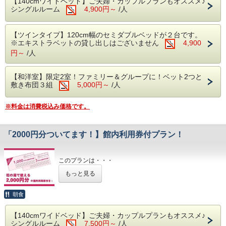
【140cmワイドベッド】ご夫婦・カップルプランもオススメ♪
※下記の時間は、機械点検及び風呂清掃の為ご入浴できませ
シングルルーム
4,900円～
/人
ん
・午前2:00～6:00
・午前9:00～10:00
■大浴場■
【ツインタイプ】120cm幅のセミダブルベッドが２台です。
※夜間の安全の為、サウナは24:00、露天風呂は25:00で閉
世界遺産富士山の麓、静岡県富士宮市で営業
※エキストラベットの貸し出しはございません
4,900
鎖いたします
円～
/人
しております天然温泉施設『富嶽温泉花の
■レストラン■
湯』
ご当地グルメの「富士宮やきそば」や和洋中のバリエーショ
ン豊富なお料理やおつまみやスイーツをご賞味ください
【和洋室】限定2室！ファミリー＆グループに！ベット2つと
バリエーション豊富な湯船やサウナを愉しめ
自社製造のクラフトビールや富士宮の地酒等も好評です
敷き布団３組
5,000円～
/人
る温泉のテーマパーク！
※ラストオーダー／21:30
※ホテルの客室にバスルームはございませ
※料金は消費税込み価格です。
■朝食■
ん。大浴場をご利用下さい
ご宿泊者様の朝食は無料サービスです
※午前6:00～9:00の間にお召しあがりください
※下記の時間は、機械点検及び風呂清掃の為
「2000円分ついてます！】館内利用券付プラン！
ご入浴できません
■無料駐車場■
※バス・トラックの駐車は事前にご連絡をお願い致し
・午前2:00～6:00
ます。
このプランは・・・
・午前9:00～10:00
（7/1～9/15までは夏季繁忙期としてバス・トラックの
スタンダードプランに2000円分の館内利用券が付いてとっ
もっと見る
※サウナは24:00、露天風呂は25:00で閉鎖い
駐車はできません）
てもオトク！
館内のレストラン・売店・リラクゼーションをご利用される
たします
方にオススメ！
■未就学のお子様■
朝食
※館内利用券の有効期限は「チェックアウトまで」です
・おむつの取れていないお子様は大浴場の利用に制限がござ
※本プランは大人の方限定です
います
■レストラン■
【140cmワイドベッド】ご夫婦・カップルプランもオススメ♪
※館内利用券の返金及び、換金は出来ません
シングルルーム
7,500円～
/人
ご当地グルメの「富士宮やきそば」や和洋中
■注意点■