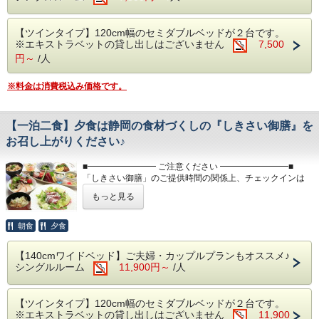
■大浴場■
・【チェックイン】16:00～、【チェックアウト】～10:00
のバリエーション豊富なお料理やおつまみや
世界遺産富士山の麓、静岡県富士宮市で営業しております天
・お部屋は全て禁煙です。喫煙は各喫煙スペースにてお願い
スイーツをご賞味ください
【ツインタイプ】120cm幅のセミダブルベッドが２台です。
然温泉施設『富嶽温泉花の湯』
します
※エキストラベットの貸し出しはございません
7,500
バリエーション豊富な湯船やサウナを愉しめる温泉のテーマ
・入れ墨・タトゥーやシール等のある方はご入館いただけま
自社製造のクラフトビールや富士宮の地酒等
パーク！
せん
円～
/人
も好評です
※ホテルの客室にバスルームはございません。大浴場をご利
用下さい
※ラストオーダー／21:30
※料金は消費税込み価格です。
※下記の時間は、機械点検及び風呂清掃の為ご入浴できませ
ん
・午前2:00～6:00
■朝食■
・午前9:00～10:00
【一泊二食】夕食は静岡の食材づくしの『しきさい御膳』を
ご宿泊者様の朝食は無料サービスです
※夜間の安全の為、※サウナは24:00、露天風呂は25:00で
お召し上がりください♪
閉鎖いたします
※午前6:00～9:00の間にお召しあがりくださ
■━━━━━━━━ ご注意ください ━━━━━━━━■
い
■レストラン■
「しきさい御膳」のご提供時間の関係上、チェックインは
ご当地グルメの「富士宮やきそば」や和洋中のバリエーショ
20:00までにお願い致します
ン豊富なお料理やおつまみやスイーツをご賞味ください
もっと見る
チェックイン時間が20:00以降の場合は、お食事のご提供が
■無料駐車場■
自社製造のクラフトビールや富士宮の地酒等も好評です
出来なくなります
※ラストオーダー／21:30
普通車300台完備
その場合のご返金は致しかねます
朝食
夕食
■━━━━━━━━━━━━━━━━━━━━━━━■
※バス・トラックの駐車の場合は事前にご連
■朝食■
ご宿泊者様の朝食は無料サービスです
絡くださいませ
【140cmワイドベッド】ご夫婦・カップルプランもオススメ♪
■夕食について■
※午前6:00～9:00の間にお召しあがりください
シングルルーム
11,900円～
/人
静岡の食材づくしの新夕食メニュー『しきさい御膳』の登場
（7/1～9/15及び12/28～1/3は繁忙期のため大
です ♪
■無料駐車場■
型車両の駐車はできません）
※営業時間の都合上、20:00までにレストランにお越しくだ
※バス・トラックの駐車は事前にご連絡をお願い致し
【ツインタイプ】120cm幅のセミダブルベッドが２台です。
さい
ます。
※エキストラベットの貸し出しはございません
11,900
※お客様のご都合により夕食をお召しあがりいただけなかっ