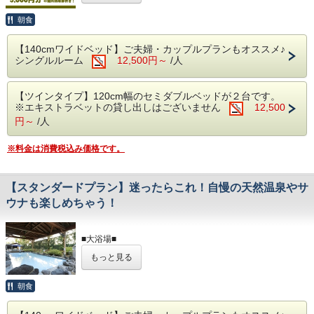
■無料駐車場■
このプランは・・・
します。
あらかじめご了承ください。
普通車300台完備
・入れ墨・タトゥーやシール等のある方はご入館いただけま
朝食
館内のレストラン・売店・リラクゼーションをご利用
※バス・トラックの駐車は出来ません
せん。
される方にオススメの1部屋に付き5000円分の館内利用
・海外在住の方はチェックイン時、パスポートのコピーを取
■無料駐車場■
■未就学のお子様■
【140cmワイドベッド】ご夫婦・カップルプランもオススメ♪
らせていただきます。
券が1枚付くプランです♪
・おむつの取れていないお子様は大浴場の利用に制限がござ
シングルルーム
12,500円～
/人
※バス・トラックの駐車は事前にご連絡をお願い致し
います。
ます。
※館内利用券の有効期限は「チェックアウト
【ツインタイプ】120cm幅のセミダブルベッドが２台です。
（7/1～9/15までは夏季繁忙期としてバス・トラックの
まで」です
■注意点■
※エキストラベットの貸し出しはございません
12,500
駐車はできません）
・【チェックイン】16:00～、【チェックアウト】～10:00
※本プランは大人の方限定です
円～
/人
・お部屋は全て禁煙です。喫煙は各喫煙スペースにてお願い
※館内利用券の返金及び、換金は出来ません
します。
■朝食■
※料金は消費税込み価格です。
・入れ墨・タトゥーやシール等のある方はご入館いただけま
せん。
※午前6:00～9:00の間にお召しあがりください
【スタンダードプラン】迷ったらこれ！自慢の天然温泉やサ
■━━━━━━━━ ご注意ください
■注意点■
ウナも楽しめちゃう！
━━━━━━━━■
・【チェックイン】16:00～、【チェックアウト】～
館内利用券をご利用いただけるサービスの営
10:00
業時間の都合上、チェックインは20：00まで
■大浴場■
・お部屋は
全て禁煙
です。喫煙は各喫煙スペースにて
世界遺産富士山の麓、静岡県富士宮市で営業しております天
にお願い致します
もっと見る
然温泉施設『富嶽温泉花の湯』
お願いします
チェックイン時間が20：00以降の場合は、ス
開放的な大露天風呂や多種多様な湯船やサウナを愉しめる温
・
入れ墨・タトゥーやシール等のある方はご入館いた
泉のテーマパーク！
朝食
タンダードプランに変更させていただきます
※ホテルの客室にバスルームはございません。大浴場をご利
だけません
■━━━━━━━━━━━━━━━━━━━━
用下さい