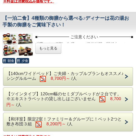
※料金は消費税込み価格です。
＜注意点＞
■朝食■
・プレゼントの種類の変更は出来ません。
ご宿泊者様の朝食は無料サービスです。
・カロリーメイトのタイプ・味は選べません。
※午前6:00～9:00の間にお召しあがりください。
・プレゼントはチェックイン時ホテルフロントでのお渡しで
【一泊二食】4種類の御膳から選べる♪ディナーは花の湯お
す。
手製の御膳をご賞味下さい！
■無料駐車場■
・こちらのプランでのお申し込みで、プレゼント無しで宿泊
普通車300台完備
代をお値引きする
※バス・トラックの駐車は出来ません
事は出来ません。
■━━━━━━━━ ご注意ください ━━━━━━━━■
■未就学のお子様■
「選べる４種類の御膳」のご提供時間の関係上、チェ
■レストラン■
もっと見る
・おむつの取れていないお子様は大浴場の利用に制限がござ
ご当地グルメの「富士宮やきそば」や和洋中のバリエーショ
ックインは20:00までにお願い致します
います。
ン豊富なお料理やおつまみやスイーツをご賞味ください。
・7歳以上のお子様は混浴出来ません（県の条例により）。
チェックイン時間が20:00以降の場合は、キャンセルと
朝食
夕食
自社製造のクラフトビールや富士宮の地酒等も好評です。
※営業時間11：00～22：00 ラストオーダー／21:30
させていただく場合がございます
■大浴場■
・内湯……10：00～翌2：00まで
【140cmワイドベッド】ご夫婦・カップルプランもオススメ♪
当日80%、不泊100%のキャンセル料となります。
■キッズプレイパーク■
・サウナ…10：00～翌1：00まで
シングルルーム
8,700円～
/人
2026年2月22日OPEN！イートインコーナー・ベビールーム
■━━━━━━━━━━━━━━━━━━━━━━━■
・露天……10：00～24：00まで
完備♪
※時間により、一部営業していないお風呂がございます。
陽だまりカフェ営業時間10：00～17：00 ラストオーダー
※朝風呂…6：00～9：00まで、内湯のみ営業となります。
【ツインタイプ】120cm幅のセミダブルベッドが２台です。
／16:30
■夕食について■
（露天の朝風呂は春～秋のシーズンのみ1か所解放いたしま
※エキストラベットの貸し出しはございません
8,700
キッズプレイパーク営業時間10：00～22：00
花の湯御膳(刺身と天ぷらの盛り合わせ)、う
す。）
円～
/人
※チェックイン前、チェックアウト後は有料
な丼天ざる御膳、お造り御膳、旬の焼き魚御
《キッズプレイパーク対象年齢》
■注意点■
ちびっこエリア（0才～3才）
膳の４種類からお一つお選びいただけます！
・【チェックイン】16:00～、【チェックアウト】～10:00
【和洋室】限定2室！ファミリー＆グループに！ベット2つと
キッズエリア（4才～6才）
・お部屋は全て禁煙です。喫煙は各喫煙スペースにてお願い
敷き布団３組
※お食事によってはお時間かかるものがござ
8,200円～
/人
※7才以上のお子様はご利用いただけません。
します。
ベビールーム完備（授乳室／おむつ台）
います。
・入れ墨・タトゥーやシール等のある方はご入館いただけま
せん。