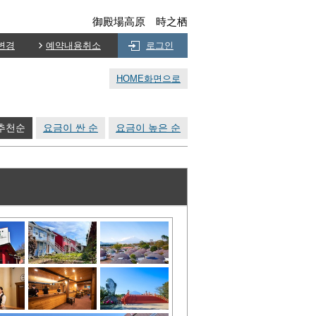
御殿場高原 時之栖
변경
예약내용취소
로그인
HOME화면으로
추천순
요금이 싼 순
요금이 높은 순