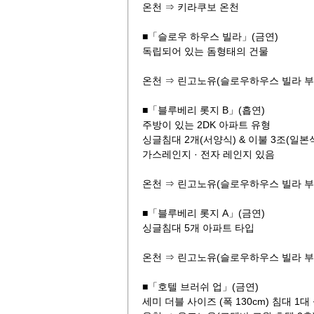
온천 ⇒ 키라쿠보 온천
■「슬로우 하우스 빌라」(금연)
독립되어 있는 돔형태의 건물
온천 ⇒ 린고노유(슬로우하우스 빌라 부지
■「블루베리 롯지 B」(흡연)
주방이 있는 2DK 아파트 유형
싱글침대 2개(서양식) & 이불 3조(일본
가스레인지 · 전자 레인지 있음
온천 ⇒ 린고노유(슬로우하우스 빌라 부지
■「블루베리 롯지 A」(금연)
싱글침대 5개 아파트 타입
온천 ⇒ 린고노유(슬로우하우스 빌라 부지
■「호텔 브러쉬 업」(금연)
세미 더블 사이즈 (폭 130cm) 침대 1