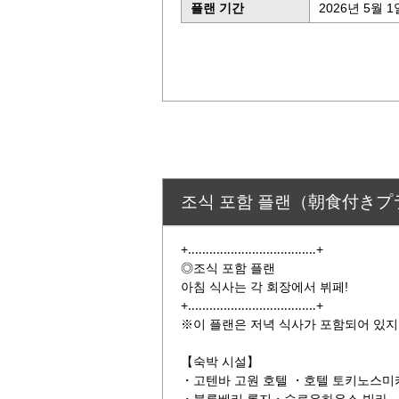
플랜 기간
2026년 5월 1
조식 포함 플랜（朝食付きプ
+‥‥‥‥‥‥‥‥‥‥‥‥‥‥‥‥‥‥+
◎조식 포함 플랜
아침 식사는 각 회장에서 뷔페!
+‥‥‥‥‥‥‥‥‥‥‥‥‥‥‥‥‥‥+
※이 플랜은 저녁 식사가 포함되어 있지
【숙박 시설】
・고텐바 고원 호텔 ・호텔 토키노스미