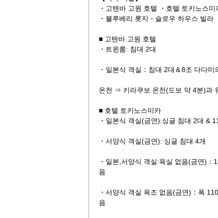
・고텐바 고원 호텔 ・호텔 토키노스미
・블루베리 롯지・슬로우 하우스 빌라
■ 고텐바 고원 호텔
・트윈룸: 침대 2대
・일본식 객실：침대 2대＆8조 다다미
온천 ⇒ 키라쿠보 온천(도보 약 4분)과 
■ 호텔 토키노스미카
・일본식 객실(금연):싱글 침대 2대 & 1
・서양식 객실(금연): 싱글 침대 4개
・일본,서양식 객실:욕실 없음(금연)：1
음
・서양식 객실 욕조 없음(금연)：폭 11
음