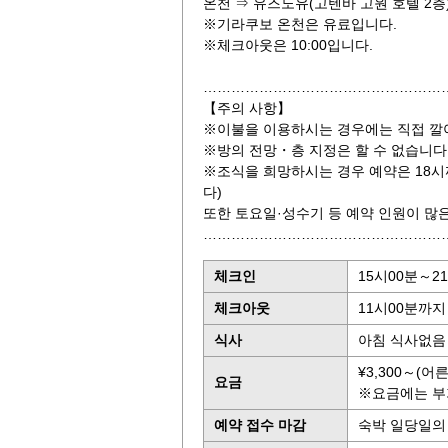
온천 ⇒ 유즈노유(고텐바 고원 호텔 2층
※기라쿠보 온천은 유료입니다.
※체크아웃은 10:00입니다.
……………………………………………
【주의 사항】
※이불을 이용하시는 경우에는 직접 깔
※방의 전망・층 지정은 할 수 없습니다
※조식을 희망하시는 경우 예약은 18시
다)
또한 토요일·성수기 등 예약 인원이 많
…………………………………………
체크인
15시00분～2
체크아웃
11시00분까지
식사
아침 식사없음
¥3,300～(어
요금
※요금에는 부
예약 접수 마감
숙박 일당일의 