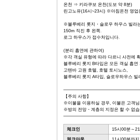
온천 ⇒ 키라쿠보 온천(도보 약 8분)
린고노유(16시~23시) ※아침온천 영업
※블루베리 롯지・슬로우 하우스 빌라는
150m 직진 후 왼쪽.
로그 하우스가 접수처입니다.
(분리 흡연에 관하여)
※각 객실 유형에 따라 다르니 사전에 확
블루베리 롯지 B타입은 모든 객실 흡연
고텐바 고원 호텔, 호텔 토시노스,
블루베리 롯지 A타입, 슬로우하우스 빌
────────────────────────
【주의 사항】
※이불을 이용하실 경우, 이불은 고객
※방의 전망・계층의 지정은 할 수 없습
────────────────────────
체크인
15시00분～2
체크아웃
11시00분까지