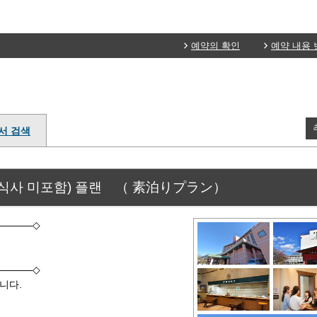
예약의 확인
예약 내용 
서 검색
(식사 미포함) 플랜 （ 素泊りプラン）
————◇
————◇
니다.