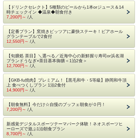
【ドリンクセレクト】5種類のビールから1本orジュース＆14
時チェックイン ◆温泉◆朝食付き
7,200円～
/人
【定番プラン】窯焼きピッツアに豪快ステーキ！ビアホール
グランテーブルで2食付
12,550円～
/人
【旬膳処 茶目】＼選べる／近海中心の新鮮握り寿司or浜名湖
ブランドうなぎ×茶目基本御膳＜1泊2食＞
12,700円～
/人
【GKB-fu焼肉】プレミアム！【黒毛和牛・5等級】静岡和牛頂
上 食べつくしプラン 1泊2食付
14,900円～
/人
【朝食無料】今だけ☆自慢のブッフェ朝食が０円！
7,200円～
/人
新感覚デジタルスポーツテーマパーク体験！ネオスポーツヒ
ーローズで遊ぶ1泊朝食プラン
8,700円～
/人