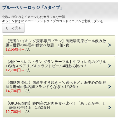
ブルーベリーロッジ「Aタイプ」
北欧の街並みをイメージしたカラフルな外観。
キッチン付きのアパートメントタイプのコンドミニアムと北欧モダンを
イメージしたタイプのお部屋をご用意しており、時間の使い方も滞在スタイルも
もっと見る
自由自在です。
北欧をイメージしデザインされた開放的、且つモダンな客室でごゆっくりお寛ぎ
くださいませ。
【定番/バイキング麦畑専用プラン】御殿場高原ビール飲み放
題＋世界の料理40種食べ放題 1泊2食
12,550円～
/人
【地ビールレストラン グランテーブル】牛フィレ肉のグリル
+名物スペアリブ＆クラフトビール4種飲み比べ！
12,700円～
/人
【旬膳処 茶目】国産牛すき焼き＋＼選べる／近海中心の新鮮
握り寿司or浜名湖ブランドうなぎ＜1泊2食＞
14,700円～
/人
【GKB-fu焼肉】静岡産のお肉を食べ比べ！「あしたか牛」と
「静岡和牛頂上」1泊2食付
12,700円～
/人