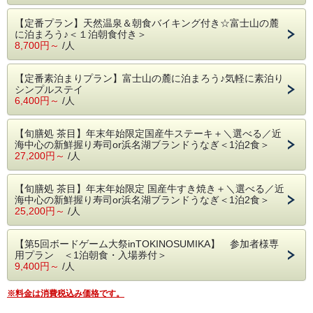
【定番プラン】天然温泉＆朝食バイキング付き☆富士山の麓
に泊まろう♪＜１泊朝食付き＞
8,700円～
/人
【定番素泊まりプラン】富士山の麓に泊まろう♪気軽に素泊り
シンプルステイ
6,400円～
/人
【旬膳処 茶目】年末年始限定国産牛ステーキ＋＼選べる／近
海中心の新鮮握り寿司or浜名湖ブランドうなぎ＜1泊2食＞
27,200円～
/人
【旬膳処 茶目】年末年始限定 国産牛すき焼き＋＼選べる／近
海中心の新鮮握り寿司or浜名湖ブランドうなぎ＜1泊2食＞
25,200円～
/人
【第5回ボードゲーム大祭inTOKINOSUMIKA】 参加者様専
用プラン ＜1泊朝食・入場券付＞
9,400円～
/人
※料金は消費税込み価格です。