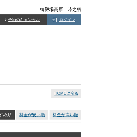
御殿場高原 時之栖
予約のキャンセル
ログイン
HOMEに戻る
すめ順
料金が安い順
料金が高い順