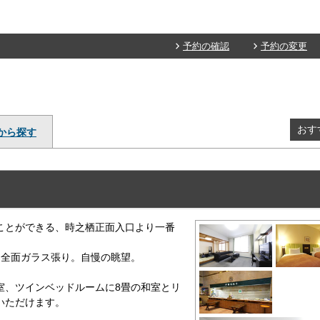
予約の確認
予約の変更
おす
から探す
」
ことができる、時之栖正面入口より一番
は全面ガラス張り。自慢の眺望。
室、ツインベッドルームに8畳の和室とリ
いただけます。