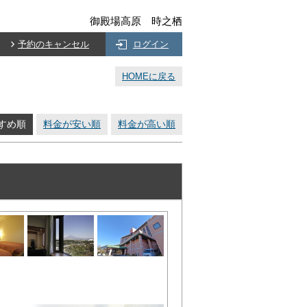
御殿場高原 時之栖
予約のキャンセル
ログイン
HOMEに戻る
すめ順
料金が安い順
料金が高い順