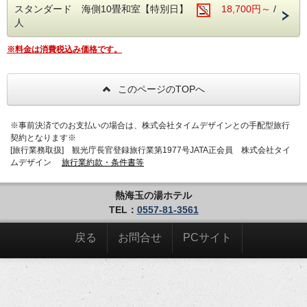
スタンダード 海側10畳和室【特別日】
18,700円～
/
鍵をお預け下さい） 帰ってきましたら、大浴場で着替
人
えて帰路へ。 楽しい熱海の想い出を、ご家族、恋人同
士、お仲間で。 新鮮な海の幸、ゆっくりお風呂に入
り、ゆっくり食事をご堪能下さい。
※料金は消費税込み価格です。
※当館は送迎バスがない為、電車でお越しの方は熱海駅より
路線バスもしくはタクシーでお越し下さい。
駐車料金が別途、1泊1台につきお車の方は1,000円、
※
このページのTOPへ
バイクの方は500円かかります。予めご了承下さい。
※2025年4月1日宿泊分より宿泊税200円が別途かかりま
※事前決済でのお支払いの場合は、株式会社タイムデザインとの手配型旅行
す。
契約となります※
[旅行業務取扱] 観光庁長官登録旅行業第1977号JATA正会員 株式会社タイ
※当館、アルコール類のお持ち込みはご遠慮お願いし
ムデザイン
旅行業約款・条件書等
ております。もし持ち込まれる場合は１人、持込料600
円（税抜）頂いております。予めご了承下さい。
熱海玉の湯ホテル
TEL：
0557-81-3561
戻る
お問合せ
PCサイト