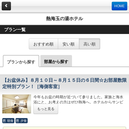
HOME
熱海玉の湯ホテル
プラン一覧
おすすめ順
安い順
高い順
部屋から探す
プランから探す
【お盆休み】８月１０日～８月１５日の６日間☆お部屋数限
定特別プラン！［海側客室］
今年もお盆の時期が近づいて参りました。家族と海水
浴にと、お考えの方はぜひ熱海へ。ホテルからサンビ
ーチまでは歩いて１０分ほど。ご宿泊当日の１２時に
もっと見る
は、荷物を預かり、着替えもできます。水着のまま海
水浴に直行!! 翌日も１４時くらいまでは、荷物をお預か
朝食
夕食
り致しますので、安心してお出掛け下さい。 ※お車の
お預かりは１２時までとなります。（※その際に必ず