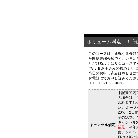
ボリューム満点！！海
このコースは、新鮮な魚介類
た囲炉裏端会席です。いろい
ただけるよくばりなコースで
*ＷＥＢお申込みの締め切りは
当日のお申し込みはＷＥＢに
お電話にてお申し込みくださ
ＴＥＬ0576-25-3038
下記期間内
の場合は、
ル料を申し
い。 お一人
20%、2日
金の50%、
キャンセル:
キャンセル規定
補足
：※年
盆、シルバ
日の宿泊の