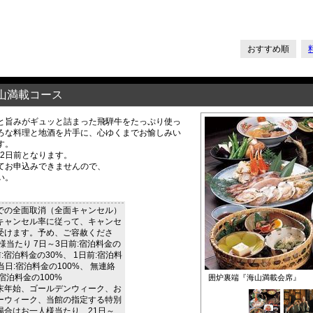
おすすめ順
山満載コース
と旨みがギュッと詰まった飛騨牛をたっぷり使っ
ろな料理と地酒を片手に、心ゆくまでお愉しみい
す。
2日前となります。
てお申込みできませんので、
い。
での全面取消（全面キャンセル）
キャンセル率に従って、キャンセ
受けます。予め、ご容赦くださ
様当たり 7日～3日前:宿泊料金の
前:宿泊料金の30%、 1日前:宿泊料
当日:宿泊料金の100%、 無連絡
宿泊料金の100%
囲炉裏端『海山満載会席』
末年始、ゴールデンウィーク、お
ーウィーク、当館の指定する特別
場合はお一人様当たり、21日～