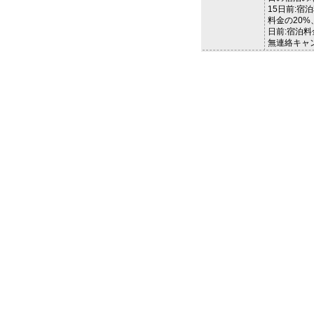
15日前:宿
料金の20%
日前:宿泊料
無連絡キャン